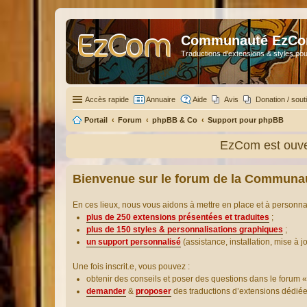
Communauté EzC
Traductions d'extensions & styles pou
Accès rapide
Annuaire
Aide
Avis
Donation / sout
Portail
Forum
phpBB & Co
Support pour phpBB
EzCom est ouver
Bienvenue sur le forum de la Communa
En ces lieux, nous vous aidons à mettre en place et à personn
plus de 250 extensions présentées et traduites
;
plus de 150 styles & personnalisations graphiques
;
un support personnalisé
(assistance, installation, mise à j
Une fois inscrit.e, vous pouvez :
obtenir des conseils et poser des questions dans le forum «
demander
&
proposer
des traductions d’extensions dédié