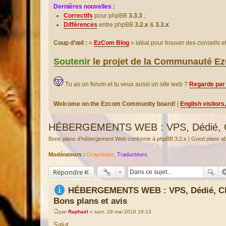
Dernières nouvelles :
Correctifs
pour phpBB
3.3.3
;
Différences
entre phpBB
3.2.x
&
3.3.x
.
Coup d’œil :
«
EzCom Blog
» idéal pour trouver des conseils 
Soutenir
le projet de la Communauté 
Tu as un forum et tu veux aussi un site web ?
Regarde par 
Welcome on the Ezcom Community board!
|
English visitors
HÉBERGEMENTS WEB : VPS, Dédié, Clo
Bons plans d’hébergement Web conforme à phpBB 3.2.x | Good plans abo
Modérateurs :
Graphistes
,
Traducteurs
Répondre
HÉBERGEMENTS WEB : VPS, Dédié, Cl
Bons plans et avis
par
Raphaël
»
sam. 28 mai 2016 18:13
M
e
Salut,