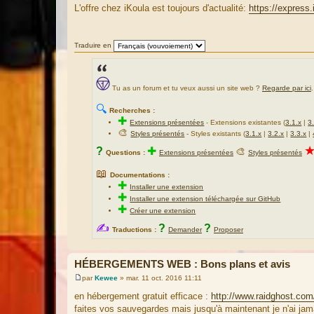
e
L'offre chez iKoula est toujours d'actualité:
https://express
s
s
a
g
Traduire en
e
Tu as un forum et tu veux aussi un site web ?
Regarde par ici
.
🔍
Recherches :
✚
Extensions présentées
-
Extensions existantes (
3.1.x
|
3
🎨
Styles présentés
- Styles existants (
3.1.x
|
3.2.x
|
3.3.x
|
?
✚
🎨
Questions :
Extensions présentées
Styles présentés
📖
Documentations :
✚
Installer une extension
✚
Installer une extension téléchargée sur GitHub
✚
Créer une extension
✍
?
?
Traductions :
Demander
Proposer
HÉBERGEMENTS WEB : Bons plans et avis
par
Kewee
»
mar. 11 oct. 2016 11:11
M
e
en hébergement gratuit efficace :
http://www.raidghost.com
s
faites vos sauvegardes mais jusqu'à maintenant je n'ai jam
s