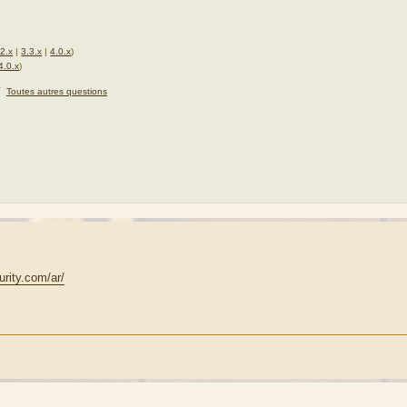
.2.x
|
3.3.x
|
4.0.x
)
4.0.x
)
★
Toutes autres questions
urity.com/ar/