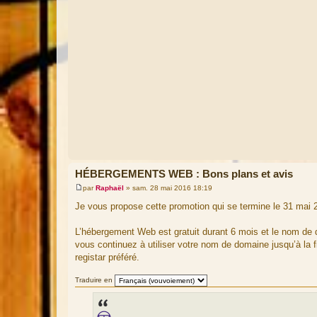
HÉBERGEMENTS WEB : Bons plans et avis
par
Raphaël
»
sam. 28 mai 2016 18:19
M
e
Je vous propose cette promotion qui se termine le 31 mai 
s
s
a
L’hébergement Web est gratuit durant 6 mois et le nom de 
g
vous continuez à utiliser votre nom de domaine jusqu’à la f
e
registar préféré.
Traduire en