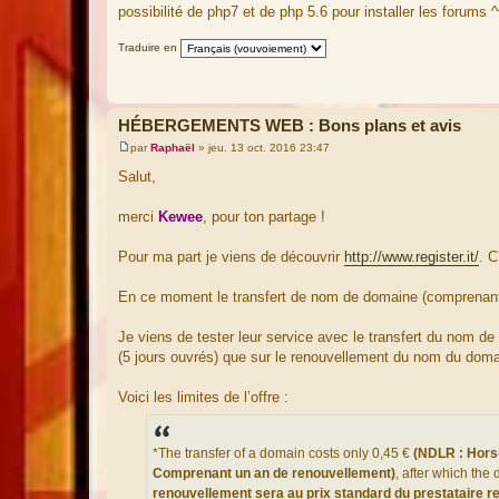
a
possibilité de php7 et de php 5.6 pour installer les forums ^
g
e
Traduire en
HÉBERGEMENTS WEB : Bons plans et avis
par
Raphaël
»
jeu. 13 oct. 2016 23:47
M
e
Salut,
s
s
a
merci
Kewee
, pour ton partage !
g
e
Pour ma part je viens de découvrir
http://www.register.it/
. C
En ce moment le transfert de nom de domaine (comprenant 
Je viens de tester leur service avec le transfert du nom de
(5 jours ouvrés) que sur le renouvellement du nom du doma
Voici les limites de l’offre :
*The transfer of a domain costs only 0,45 €
(NDLR : Hors
Comprenant un an de renouvellement)
, after which th
renouvellement sera au prix standard du prestataire regi