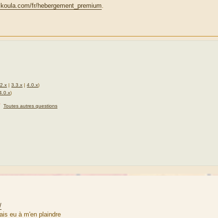
.ikoula.com/fr/hebergement_premium
.
.2.x
|
3.3.x
|
4.0.x
)
4.0.x
)
★
Toutes autres questions
/
ais eu à m'en plaindre