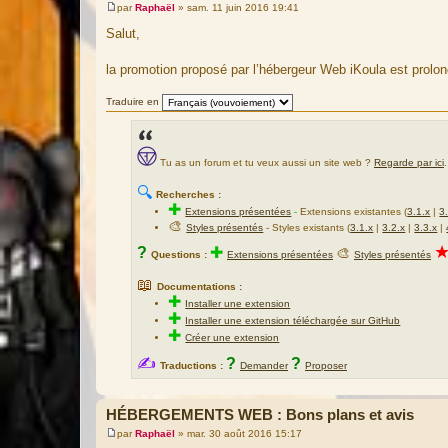
par
Raphaël
»
sam. 11 juin 2016 19:41
M
e
Salut,
s
s
a
la promotion proposé par l’hébergeur Web iKoula est prolon
g
e
Traduire en
Tu as un forum et tu veux aussi un site web ?
Regarde par ici
.
🔍
Recherches :
✚
Extensions présentées
-
Extensions existantes (
3.1.x
|
3
🎨
Styles présentés
- Styles existants (
3.1.x
|
3.2.x
|
3.3.x
|
?
✚
🎨
Questions :
Extensions présentées
Styles présentés
📖
Documentations :
✚
Installer une extension
✚
Installer une extension téléchargée sur GitHub
✚
Créer une extension
✍
?
?
Traductions :
Demander
Proposer
HÉBERGEMENTS WEB : Bons plans et avis
par
Raphaël
»
mar. 30 août 2016 15:17
M