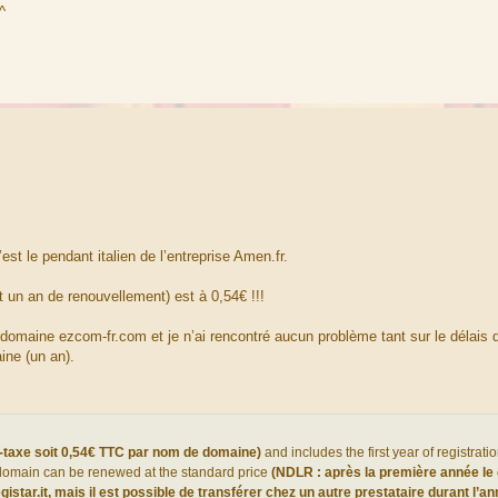
^
’est le pendant italien de l’entreprise Amen.fr.
un an de renouvellement) est à 0,54€ !!!
 domaine ezcom-fr.com et je n’ai rencontré aucun problème tant sur le délais d
ine (un an).
-taxe soit 0,54€ TTC par nom de domaine)
and includes the first year of registrati
e domain can be renewed at the standard price
(NDLR : après la première année le
star.it, mais il est possible de transférer chez un autre prestataire durant l’an