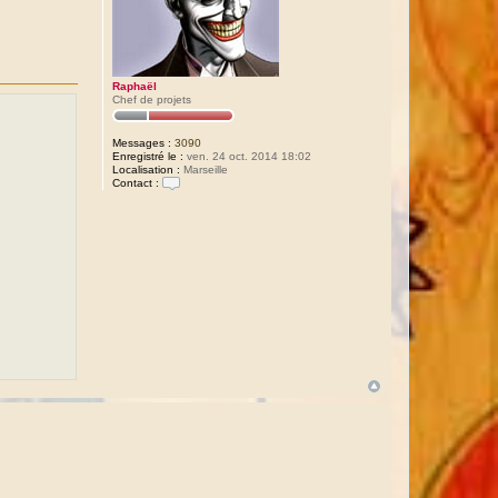
Raphaël
Chef de projets
Messages :
3090
Enregistré le :
ven. 24 oct. 2014 18:02
Localisation :
Marseille
Contact :
C
o
n
t
a
c
t
e
r
R
a
p
h
a
ë
l