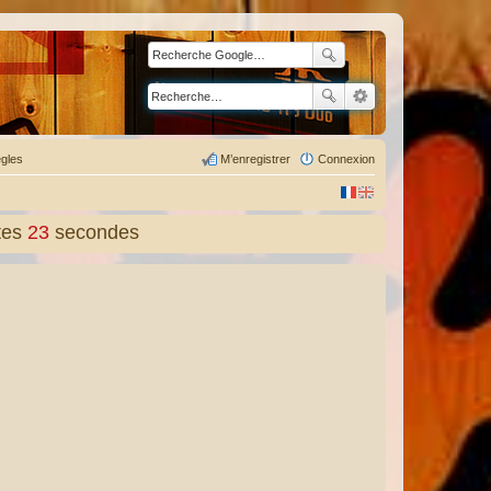
gles
M’enregistrer
Connexion
tes
24
secondes