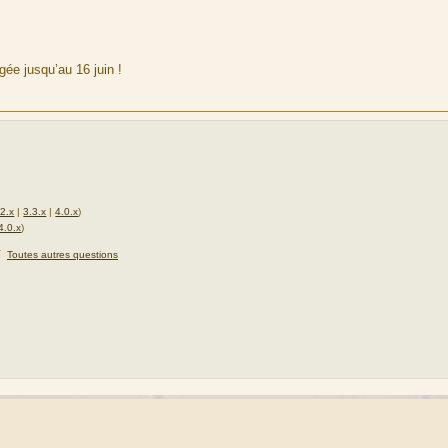
gée jusqu’au 16 juin !
.2.x
|
3.3.x
|
4.0.x
)
4.0.x
)
★
Toutes autres questions