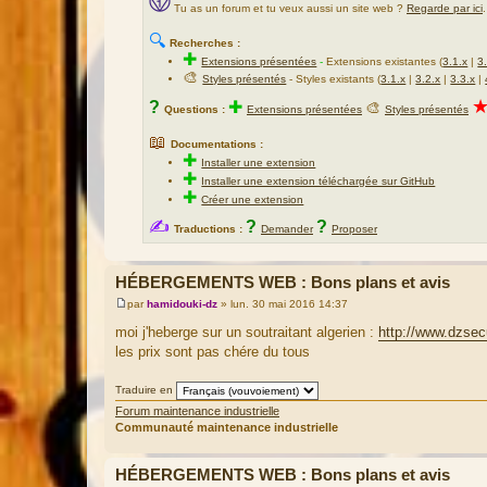
Tu as un forum et tu veux aussi un site web ?
Regarde par ici
.
🔍
Recherches :
✚
Extensions présentées
-
Extensions existantes (
3.1.x
|
3
🎨
Styles présentés
- Styles existants (
3.1.x
|
3.2.x
|
3.3.x
|
?
✚
🎨
Questions :
Extensions présentées
Styles présentés
📖
Documentations :
✚
Installer une extension
✚
Installer une extension téléchargée sur GitHub
✚
Créer une extension
✍
?
?
Traductions :
Demander
Proposer
HÉBERGEMENTS WEB : Bons plans et avis
par
hamidouki-dz
»
lun. 30 mai 2016 14:37
M
e
moi j'heberge sur un soutraitant algerien :
http://www.dzsec
s
les prix sont pas chére du tous
s
a
g
Traduire en
e
Forum maintenance industrielle
Communauté maintenance industrielle
HÉBERGEMENTS WEB : Bons plans et avis