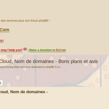
et des services pour son forum phpBB !
EzCom
.
ici
.
, may I help you?
|
Make a donation
to EzCom
.
ud, Nom de domaines - Bons plans et avis
ut hosting Web services dedicated to phpBB 3.2.x.
oud, Nom de domaines -