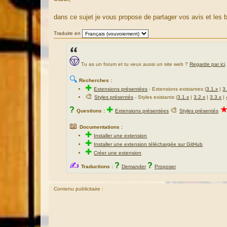
s
s
a
dans ce sujet je vous propose de partager vos avis et les
g
e
Traduire en
Tu as un forum et tu veux aussi un site web ?
Regarde par ici
.
🔍
Recherches :
✚
Extensions présentées
-
Extensions existantes (
3.1.x
|
3
🎨
Styles présentés
- Styles existants (
3.1.x
|
3.2.x
|
3.3.x
|
?
✚
🎨
Questions :
Extensions présentées
Styles présentés
📖
Documentations :
✚
Installer une extension
✚
Installer une extension téléchargée sur GitHub
✚
Créer une extension
✍
?
?
Traductions :
Demander
Proposer
Contenu publicitaire :