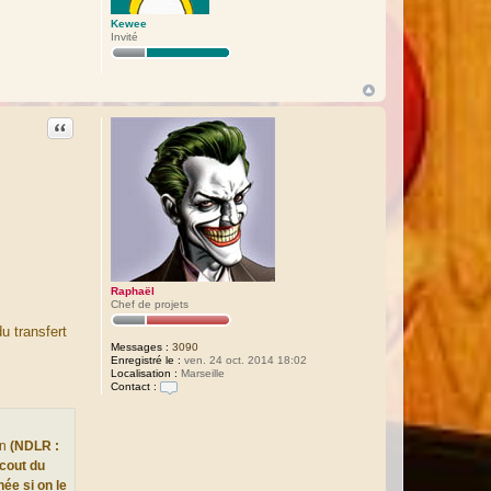
Kewee
Invité
Citation
Raphaël
Chef de projets
u transfert
Messages :
3090
Enregistré le :
ven. 24 oct. 2014 18:02
Localisation :
Marseille
Contact :
C
o
n
t
on
(NDLR :
a
 cout du
c
t
née si on le