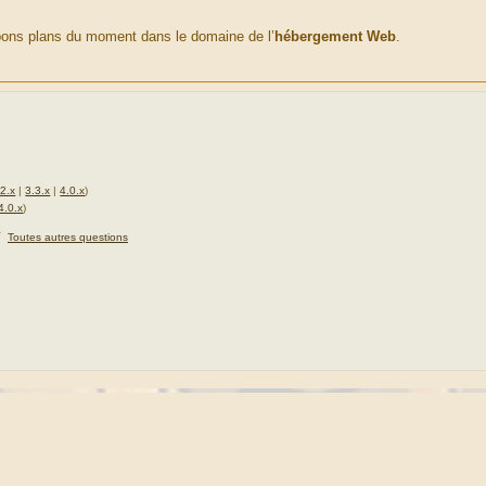
 bons plans du moment dans le domaine de l’
hébergement Web
.
.2.x
|
3.3.x
|
4.0.x
)
4.0.x
)
★
Toutes autres questions