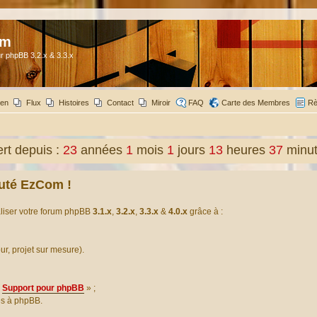
om
r phpBB 3.2.x & 3.3.x
ien
Flux
Histoires
Contact
Miroir
FAQ
Carte des Membres
Rè
t depuis :
23
années
1
mois
1
jours
13
heures
37
minu
uté EzCom !
aliser votre forum phpBB
3.1.x
,
3.2.x
,
3.3.x
&
4.0.x
grâce à :
our, projet sur mesure).
Support pour phpBB
» ;
es à phpBB.