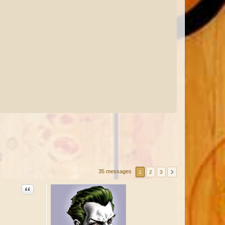
35 messages
1
2
3
Citation