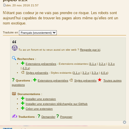
dim. 20 nov. 2016 21:57
M
e
N’étant pas codeur je ne vais pas prendre ce risque. Les robots sont
s
aujourd’hui capables de trouver les pages alors même qu’elles ont un
s
a
nom exotique.
g
e
Traduire en
Tu as un forum et tu veux aussi un site web ?
Regarde par ici
.
🔍
Recherches :
✚
Extensions présentées
-
Extensions existantes (
3.1.x
|
3.2.x
|
3.3.x
|
4.0.x
)
🎨
Styles présentés
- Styles existants (
3.1.x
|
3.2.x
|
3.3.x
|
4.0.x
)
★
?
✚
🎨
Questions :
Extensions présentées
Styles présentés
Toutes autres
questions
📖
Documentations :
✚
Installer une extension
✚
Installer une extension téléchargée sur GitHub
✚
Créer une extension
✍
?
?
Traductions :
Demander
Proposer