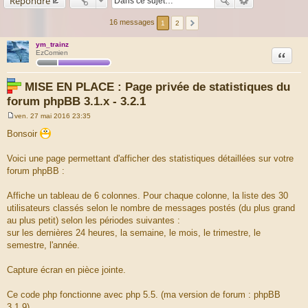
Répondre
16 messages
1
2
ym_trainz
Citation
EzComien
MISE EN PLACE : Page privée de statistiques du
forum phpBB 3.1.x - 3.2.1
ven. 27 mai 2016 23:35
M
e
Bonsoir
s
s
a
Voici une page permettant d'afficher des statistiques détaillées sur votre
g
forum phpBB :
e
Affiche un tableau de 6 colonnes. Pour chaque colonne, la liste des 30
utilisateurs classés selon le nombre de messages postés (du plus grand
au plus petit) selon les périodes suivantes :
sur les dernières 24 heures, la semaine, le mois, le trimestre, le
semestre, l'année.
Capture écran en pièce jointe.
Ce code php fonctionne avec php 5.5. (ma version de forum : phpBB
3.1.9)