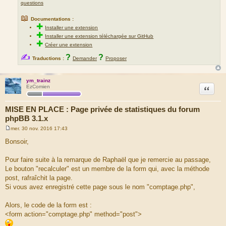
questions
📖
Documentations :
✚
Installer une extension
✚
Installer une extension téléchargée sur GitHub
✚
Créer une extension
✍
?
?
Traductions :
Demander
Proposer
ym_trainz
Citation
EzComien
MISE EN PLACE : Page privée de statistiques du forum
phpBB 3.1.x
mer. 30 nov. 2016 17:43
M
e
Bonsoir,
s
s
a
Pour faire suite à la remarque de Raphaël que je remercie au passage,
g
Le bouton "recalculer" est un membre de la form qui, avec la méthode
e
post, rafraîchit la page.
Si vous avez enregistré cette page sous le nom "comptage.php",
Alors, le code de la form est :
<form action="comptage.php" method="post">