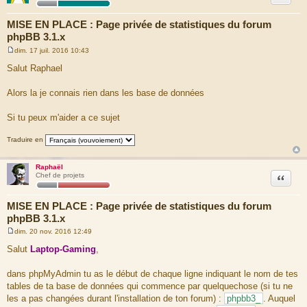
//$j2=$data['nomUser'];
}
$output4 .= '</table>';
MISE EN PLACE : Page privée de statistiques du forum
echo $output4;
phpBB 3.1.x
echo '</td>';
dim. 17 juil. 2016 10:43
echo '<td>';
M
$output5 = '<table width="160" bgcolor="#6B8AA5" border="1"
e
Salut Raphael
s
align="center">';
s
echo '<table><p align="center" class="Style2"">J-360<br>(une
a
Alors la je connais rien dans les base de données
année)</p></table>';
g
while($data5 = mysqli_fetch_assoc($req5))
e
{
Si tu peux m'aider a ce sujet
$output5 .= '<tr>';
$output5 .= '<td>'.$s2=$data5['nomUser5'].'</td>';
Traduire en
$output5 .= '<td>'.$s1=$data5['nbPost5'].'</td>';
$output5 .= '</tr>';
// on affiche les informations de l'enregistrement en
Raphaël
Citation
Chef de projets
cours
//$j1=$data['nbPost'];
//$j2=$data['nomUser'];
MISE EN PLACE : Page privée de statistiques du forum
}
phpBB 3.1.x
$output5 .= '</table>';
echo $output5;
dim. 20 nov. 2016 12:49
M
echo '</td>';
e
Salut
Laptop-Gaming
,
echo '</tr>';
s
echo '<table>';
s
// on ferme la connexion à mysql
a
dans phpMyAdmin tu as le début de chaque ligne indiquant le nom de tes
g
mysqli_close($db);
tables de ta base de données qui commence par quelquechose (si tu ne
e
echo '</body></html>';
les a pas changées durant l'installation de ton forum) :
phpbb3_
. Auquel
?>