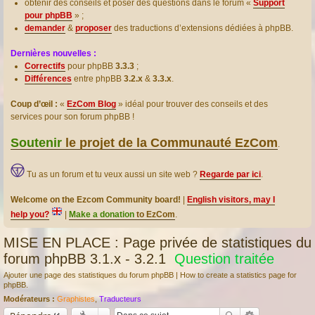
obtenir des conseils et poser des questions dans le forum «
Support
pour phpBB
» ;
demander
&
proposer
des traductions d’extensions dédiées à phpBB.
Dernières nouvelles :
Correctifs
pour phpBB
3.3.3
;
Différences
entre phpBB
3.2.x
&
3.3.x
.
Coup d’œil :
«
EzCom Blog
» idéal pour trouver des conseils et des
services pour son forum phpBB !
Soutenir
le projet de la Communauté EzCom
.
Tu as un forum et tu veux aussi un site web ?
Regarde par ici
.
Welcome on the Ezcom Community board!
|
English visitors, may I
help you?
|
Make a donation
to EzCom
.
MISE EN PLACE : Page privée de statistiques du
forum phpBB 3.1.x - 3.2.1
Question traitée
Ajouter une page des statistiques du forum phpBB | How to create a statistics page for
phpBB.
Modérateurs :
Graphistes
,
Traducteurs