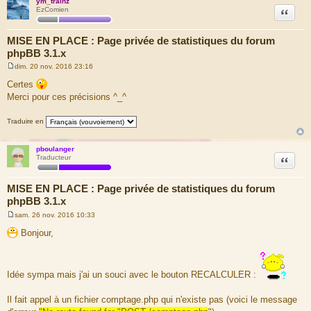
ym_trainz
Citation
EzComien
MISE EN PLACE : Page privée de statistiques du forum
phpBB 3.1.x
dim. 20 nov. 2016 23:16
M
e
Certes
s
Merci pour ces précisions ^_^
s
a
g
Traduire en
e
pboulanger
Citation
Traducteur
MISE EN PLACE : Page privée de statistiques du forum
phpBB 3.1.x
sam. 26 nov. 2016 10:33
M
e
Bonjour,
s
s
a
g
e
Idée sympa mais j'ai un souci avec le bouton RECALCULER :
Il fait appel à un fichier comptage.php qui n'existe pas (voici le message