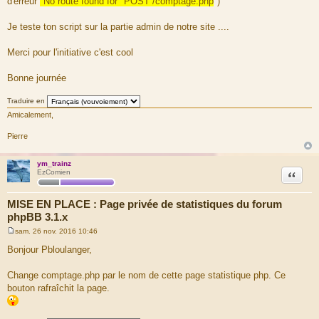
d'erreur
"No route found for "POST /comptage.php
")
Je teste ton script sur la partie admin de notre site ....
Merci pour l'initiative c'est cool
Bonne journée
Traduire en
Amicalement,
Pierre
ym_trainz
Citation
EzComien
MISE EN PLACE : Page privée de statistiques du forum
phpBB 3.1.x
sam. 26 nov. 2016 10:46
M
e
Bonjour Pbloulanger,
s
s
a
Change comptage.php par le nom de cette page statistique php. Ce
g
bouton rafraîchit la page.
e