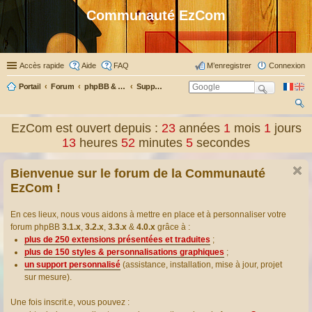
Communauté EzCom
Accès rapide
Aide
FAQ
M’enregistrer
Connexion
Portail
Forum
phpBB & Co
Support pour phpBB
ec
EzCom est ouvert depuis :
23
années
1
mois
1
jours
her
13
heures
52
minutes
6
secondes
ch
Bienvenue sur le forum de la Communauté
er
EzCom !
En ces lieux, nous vous aidons à mettre en place et à personnaliser votre
forum phpBB
3.1.x
,
3.2.x
,
3.3.x
&
4.0.x
grâce à :
plus de 250 extensions présentées et traduites
;
plus de 150 styles & personnalisations graphiques
;
un support personnalisé
(assistance, installation, mise à jour, projet
sur mesure).
Une fois inscrit.e, vous pouvez :