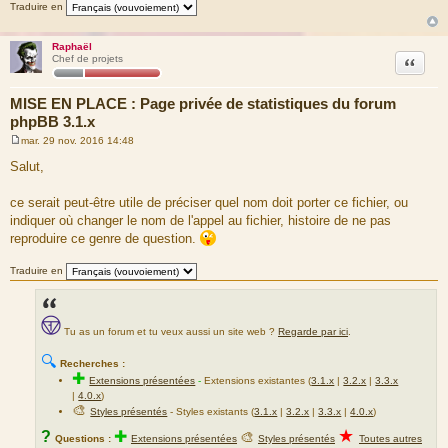
Traduire en
Raphaël
Citation
Chef de projets
MISE EN PLACE : Page privée de statistiques du forum
phpBB 3.1.x
mar. 29 nov. 2016 14:48
M
e
Salut,
s
s
a
ce serait peut-être utile de préciser quel nom doit porter ce fichier, ou
g
indiquer où changer le nom de l'appel au fichier, histoire de ne pas
e
reproduire ce genre de question.
Traduire en
Tu as un forum et tu veux aussi un site web ?
Regarde par ici
.
🔍
Recherches :
✚
Extensions présentées
-
Extensions existantes (
3.1.x
|
3.2.x
|
3.3.x
|
4.0.x
)
🎨
Styles présentés
- Styles existants (
3.1.x
|
3.2.x
|
3.3.x
|
4.0.x
)
★
?
✚
🎨
Questions :
Extensions présentées
Styles présentés
Toutes autres