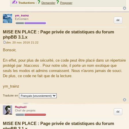
✍
?
?
Traductions :
Demander
Proposer
ym_trainz
Citation
EzComien
MISE EN PLACE : Page privée de statistiques du forum
phpBB 3.1.x
dim. 20 nov. 2016 21:22
M
e
Bonsoir,
s
s
a
En effet, pour plus de sécurité, ce code peut être placé dans un répertoire
g
protégé par .htaccess . Pour notre site, il porte un nom exotique que
e
seuls les modos et admins connaissent. Nous n'avons jamais de souci.
De plus, ce code ne fait que de la lecture.
ym_trainz
Traduire en
Raphaël
Citation
Chef de projets
MISE EN PLACE : Page privée de statistiques du forum
phpBB 3.1.x