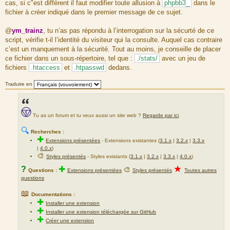
cas, si c"est différent il faut modifier toute allusion à
phpbb3_
dans le
fichier à créer indiqué dans le premier message de ce sujet.
@
ym_trainz
, tu n’as pas répondu à l’interrogation sur la sécurté de ce
script, vérifie t-il l’identité du visiteur qui la consulte. Auquel cas contraire
c’est un manquement à la sécurité. Tout au moins, je conseille de placer
ce fichier dans un sous-répertoire, tel que :
./stats/
avec un jeu de
fichiers
.htaccess
et
.htpasswd
dedans.
Traduire en
Tu as un forum et tu veux aussi un site web ?
Regarde par ici
.
🔍
Recherches :
✚
Extensions présentées
-
Extensions existantes (
3.1.x
|
3.2.x
|
3.3.x
|
4.0.x
)
🎨
Styles présentés
- Styles existants (
3.1.x
|
3.2.x
|
3.3.x
|
4.0.x
)
★
?
✚
🎨
Questions :
Extensions présentées
Styles présentés
Toutes autres
questions
📖
Documentations :
✚
Installer une extension
✚
Installer une extension téléchargée sur GitHub
✚
Créer une extension