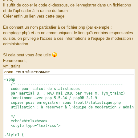
Il suffit de copier le code ci-dessous, de l'enregistrer dans un fichier.php
et de l'upLoader à la racine du forum.
Créer enfin un lien vers cette page.
En donnant un nom particulier à ce fichier php (par exemple :
comptage.php) et en ne communiquant le lien qu'à certains responsables
du site, on privilégie l'accès à ces informations à l'équipe de modération /
administration.
Si cela peut vous être utile
Forumement,
ym_trainz
CODE :
TOUT SÉLECTIONNER
<?php
/* -------------------------------------------------
code pour calcul de statistiques
par martial B. , MAJ mai 2016 par Yves M. (ym_trainz)
fonctionne avec php 5.5.34 / phpBB 3.1.9
copier puis enregistrer sous [root]/statistique.php
utilisation : à réserver à l'équipe de modération / admin
-----------------------------------------------------
*/
echo'<html><head>
<style type="text/css">
.Style1 {