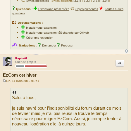
🎨
Styles présentés
- Styles existants (
3.1.x
|
3.2.x
|
3.3.x
|
4.0.x
)
★
?
✚
🎨
Questions :
Extensions présentées
Styles présentés
Toutes autres
questions
📖
Documentations :
✚
Installer une extension
✚
Installer une extension téléchargée sur GitHub
✚
Créer une extension
✍
?
?
Traductions :
Demander
Proposer
Raphaël
Citation
Chef de projets
EzCom cet hiver
lun. 11 mars 2019 01:51
M
e
s
s
Salut à tous,
a
g
e
je suis navré pour l’indisponibilité du forum durant ce mois
de février mais je n’ai pas réussi à trouvé le temps
nécessaire pour migrer EzCom. Aussi, je compte tenter à
nouveau l’opération d’ici à quinze jours.