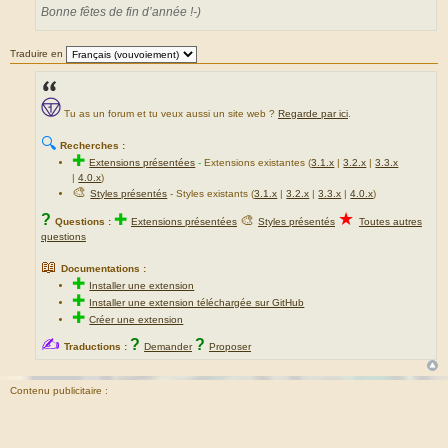
Bonne fêtes de fin d’année !-)
Traduire en
Tu as un forum et tu veux aussi un site web ?
Regarde par ici
.
🔍
Recherches :
✚
Extensions présentées
-
Extensions existantes (
3.1.x
|
3.2.x
|
3.3.x
|
4.0.x
)
🎨
Styles présentés
- Styles existants (
3.1.x
|
3.2.x
|
3.3.x
|
4.0.x
)
★
?
✚
🎨
Questions :
Extensions présentées
Styles présentés
Toutes autres
questions
📖
Documentations :
✚
Installer une extension
✚
Installer une extension téléchargée sur GitHub
✚
Créer une extension
✍
?
?
Traductions :
Demander
Proposer
Contenu publicitaire :