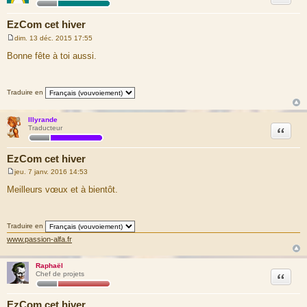
EzCom cet hiver
dim. 13 déc. 2015 17:55
M
e
Bonne fête à toi aussi.
s
s
a
g
Traduire en
e
Illyrande
Citation
Traducteur
EzCom cet hiver
jeu. 7 janv. 2016 14:53
M
e
Meilleurs vœux et à bientôt.
s
s
a
g
Traduire en
e
www.passion-alfa.fr
Raphaël
Citation
Chef de projets
EzCom cet hiver