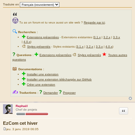
Traduire en
Tu as un forum et tu veux aussi un site web ?
Regarde par ici
.
🔍
Recherches :
✚
Extensions présentées
-
Extensions existantes (
3.1.x
|
3.2.x
|
3.3.x
|
4.0.x
)
🎨
Styles présentés
- Styles existants (
3.1.x
|
3.2.x
|
3.3.x
|
4.0.x
)
★
?
✚
🎨
Questions :
Extensions présentées
Styles présentés
Toutes autres
questions
📖
Documentations :
✚
Installer une extension
✚
Installer une extension téléchargée sur GitHub
✚
Créer une extension
✍
?
?
Traductions :
Demander
Proposer
Raphaël
Citation
Chef de projets
EzCom cet hiver
jeu. 3 janv. 2019 06:05
M