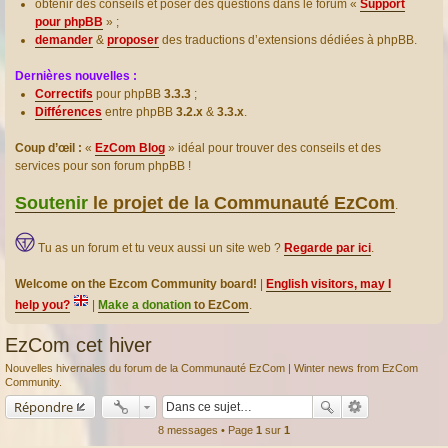
obtenir des conseils et poser des questions dans le forum «
Support
pour phpBB
» ;
demander
&
proposer
des traductions d’extensions dédiées à phpBB.
Dernières nouvelles :
Correctifs
pour phpBB
3.3.3
;
Différences
entre phpBB
3.2.x
&
3.3.x
.
Coup d’œil :
«
EzCom Blog
» idéal pour trouver des conseils et des
services pour son forum phpBB !
Soutenir
le projet de la Communauté EzCom
.
Tu as un forum et tu veux aussi un site web ?
Regarde par ici
.
Welcome on the Ezcom Community board!
|
English visitors, may I
help you?
|
Make a donation
to EzCom
.
EzCom cet hiver
Nouvelles hivernales du forum de la Communauté EzCom | Winter news from EzCom
Community.
Répondre
8 messages • Page
1
sur
1