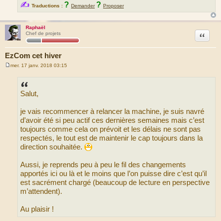
✍
?
?
Traductions :
Demander
Proposer
Raphaël
Citation
Chef de projets
EzCom cet hiver
mer. 17 janv. 2018 03:15
M
e
s
s
Salut,
a
g
e
je vais recommencer à relancer la machine, je suis navré
d’avoir été si peu actif ces dernières semaines mais c’est
toujours comme cela on prévoit et les délais ne sont pas
respectés, le tout est de maintenir le cap toujours dans la
direction souhaitée.
Aussi, je reprends peu à peu le fil des changements
apportés ici ou là et le moins que l’on puisse dire c’est qu’il
est sacrément chargé (beaucoup de lecture en perspective
m’attendent).
Au plaisir !