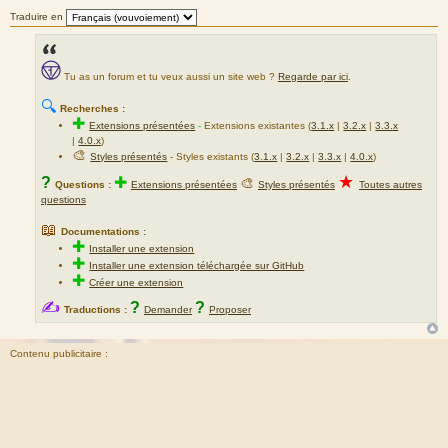
Traduire en
Tu as un forum et tu veux aussi un site web ?
Regarde par ici
.
🔍
Recherches :
✚
Extensions présentées
-
Extensions existantes (
3.1.x
|
3.2.x
|
3.3.x
|
4.0.x
)
🎨
Styles présentés
- Styles existants (
3.1.x
|
3.2.x
|
3.3.x
|
4.0.x
)
★
?
✚
🎨
Questions :
Extensions présentées
Styles présentés
Toutes autres
questions
📖
Documentations :
✚
Installer une extension
✚
Installer une extension téléchargée sur GitHub
✚
Créer une extension
✍
?
?
Traductions :
Demander
Proposer
Contenu publicitaire :