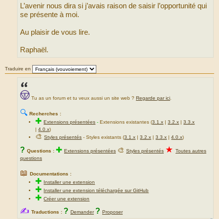
L’avenir nous dira si j’avais raison de saisir l’opportunité qui
se présente à moi.
Au plaisir de vous lire.
Raphaël.
Traduire en
Tu as un forum et tu veux aussi un site web ?
Regarde par ici
.
🔍
Recherches :
✚
Extensions présentées
-
Extensions existantes (
3.1.x
|
3.2.x
|
3.3.x
|
4.0.x
)
🎨
Styles présentés
- Styles existants (
3.1.x
|
3.2.x
|
3.3.x
|
4.0.x
)
★
?
✚
🎨
Questions :
Extensions présentées
Styles présentés
Toutes autres
questions
📖
Documentations :
✚
Installer une extension
✚
Installer une extension téléchargée sur GitHub
✚
Créer une extension
✍
?
?
Traductions :
Demander
Proposer