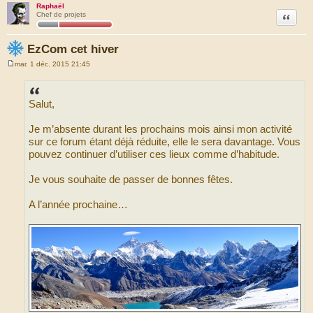
Raphaël
Citation
Chef de projets
EzCom cet hiver
mar. 1 déc. 2015 21:45
M
e
s
s
Salut,
a
g
e
Je m’absente durant les prochains mois ainsi mon activité
sur ce forum étant déjà réduite, elle le sera davantage. Vous
pouvez continuer d’utiliser ces lieux comme d’habitude.
Je vous souhaite de passer de bonnes fêtes.
A l’année prochaine…