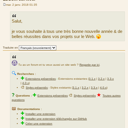
mar. 2 janv. 2018 01:35
M
e
s
s
Salut,
a
g
e
je vous souhaite à tous une très bonne nouvelle année & de
belles réussites dans vos projets sur le Web.
Traduire en
Tu as un forum et tu veux aussi un site web ?
Regarde par ici
.
🔍
Recherches :
✚
Extensions présentées
-
Extensions existantes (
3.1.x
|
3.2.x
|
3.3.x
|
4.0.x
)
🎨
Styles présentés
- Styles existants (
3.1.x
|
3.2.x
|
3.3.x
|
4.0.x
)
★
?
✚
🎨
Questions :
Extensions présentées
Styles présentés
Toutes autres
questions
📖
Documentations :
✚
Installer une extension
✚
Installer une extension téléchargée sur GitHub
✚
Créer une extension