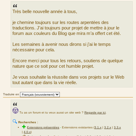
e
s
s
Très belle nouvelle année à tous,
a
g
e
je chemine toujours sur les routes arpentées des
traductions. J’ai toujours pour projet de mettre à jour le
forum aux couleurs du Blog que mira m’a offert cet été.
Les semaines à avenir nous dirons si j’ai le temps
nécessaire pour cela.
Encore merci pour tous les retours, soutiens de quelque
nature que ce soit pour cet humble projet.
Je vous souhaite la réussite dans vos projets sur le Web
tout autant que dans la vie réelle.
Traduire en
Tu as un forum et tu veux aussi un site web ?
Regarde par ici
.
🔍
Recherches :
✚
Extensions présentées
-
Extensions existantes (
3.1.x
|
3.2.x
|
3.3.x
|
4.0.x
)