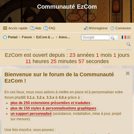
Communauté EzCom
Accès rapide
Aide
FAQ
M’enregistrer
Connexion
Portail
Forum
EzCom & ses membres
Annonces & informations
ec
EzCom est ouvert depuis :
23
années
1
mois
1
jours
her
11
heures
25
minutes
58
secondes
ch
Bienvenue sur le forum de la Communauté
er
EzCom !
En ces lieux, nous vous aidons à mettre en place et à personnaliser votre
forum phpBB
3.1.x
,
3.2.x
,
3.3.x
&
4.0.x
grâce à :
plus de 250 extensions présentées et traduites
;
plus de 150 styles & personnalisations graphiques
;
un support personnalisé
(assistance, installation, mise à jour, projet
sur mesure).
Une fois inscrit.e, vous pouvez :