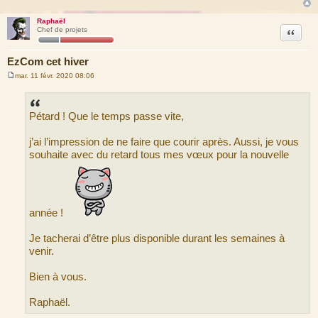
Raphaël
Citation
Chef de projets
EzCom cet hiver
mar. 11 févr. 2020 08:06
M
e
s
s
Pétard ! Que le temps passe vite,
a
g
e
j’ai l’impression de ne faire que courir après. Aussi, je vous
souhaite avec du retard tous mes vœux pour la nouvelle
année !
Je tacherai d’être plus disponible durant les semaines à
venir.
Bien à vous.
Raphaël.