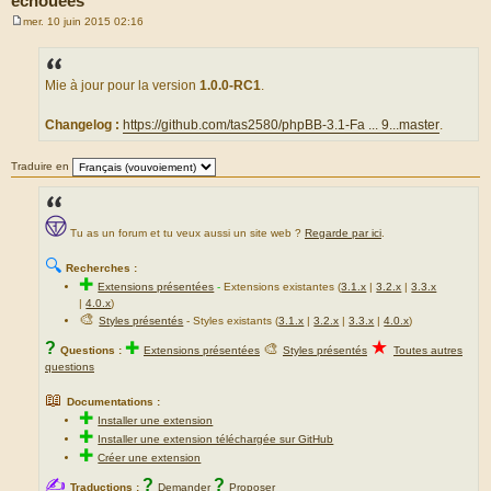
échouées
mer. 10 juin 2015 02:16
M
e
s
s
a
Mie à jour pour la version
1.0.0-RC1
.
g
e
Changelog :
https://github.com/tas2580/phpBB-3.1-Fa ... 9...master
.
Traduire en
Tu as un forum et tu veux aussi un site web ?
Regarde par ici
.
🔍
Recherches :
✚
Extensions présentées
-
Extensions existantes (
3.1.x
|
3.2.x
|
3.3.x
|
4.0.x
)
🎨
Styles présentés
- Styles existants (
3.1.x
|
3.2.x
|
3.3.x
|
4.0.x
)
★
?
✚
🎨
Questions :
Extensions présentées
Styles présentés
Toutes autres
questions
📖
Documentations :
✚
Installer une extension
✚
Installer une extension téléchargée sur GitHub
✚
Créer une extension
✍
?
?
Traductions :
Demander
Proposer