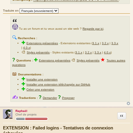
Traduire en
Tu as un forum et tu veux aussi un site web ?
Regarde par ici
.
🔍
Recherches :
✚
Extensions présentées
-
Extensions existantes (
3.1.x
|
3.2.x
|
3.3.x
|
4.0.x
)
🎨
Styles présentés
- Styles existants (
3.1.x
|
3.2.x
|
3.3.x
|
4.0.x
)
★
?
✚
🎨
Questions :
Extensions présentées
Styles présentés
Toutes autres
questions
📖
Documentations :
✚
Installer une extension
✚
Installer une extension téléchargée sur GitHub
✚
Créer une extension
✍
?
?
Traductions :
Demander
Proposer
Raphaël
Citation
Chef de projets
EXTENSION : Failed logins - Tentatives de connexion