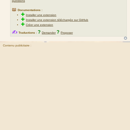
questions
📖
Documentations :
✚
Installer une extension
✚
Installer une extension téléchargée sur GitHub
✚
Créer une extension
✍
?
?
Traductions :
Demander
Proposer
Contenu publicitaire :