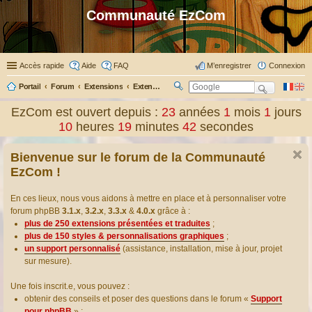
Communauté EzCom
Accès rapide
Aide
FAQ
M’enregistrer
Connexion
Portail
Forum
Extensions
Extensions présentées & traduites
R
ec
EzCom est ouvert depuis :
23
années
1
mois
1
jours
her
10
heures
19
minutes
42
secondes
ch
er
Bienvenue sur le forum de la Communauté
EzCom !
En ces lieux, nous vous aidons à mettre en place et à personnaliser votre
forum phpBB
3.1.x
,
3.2.x
,
3.3.x
&
4.0.x
grâce à :
plus de 250 extensions présentées et traduites
;
plus de 150 styles & personnalisations graphiques
;
un support personnalisé
(assistance, installation, mise à jour, projet
sur mesure).
Une fois inscrit.e, vous pouvez :
obtenir des conseils et poser des questions dans le forum «
Support
pour phpBB
» ;