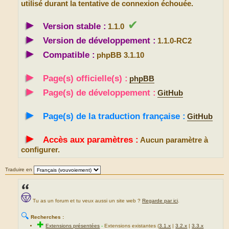
utilisé durant la tentative de connexion échouée.
►
✔
Version stable :
1.1.0
►
Version de développement :
1.1.0-RC2
►
Compatible :
phpBB 3.1.10
►
Page(s) officielle(s) :
phpBB
►
Page(s) de développement :
GitHub
►
Page(s) de la traduction française :
GitHub
►
Accès aux paramètres :
Aucun paramètre à
configurer.
Traduire en
Tu as un forum et tu veux aussi un site web ?
Regarde par ici
.
🔍
Recherches :
✚
Extensions présentées
-
Extensions existantes (
3.1.x
|
3.2.x
|
3.3.x