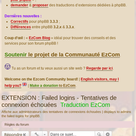
demander
&
proposer
des traductions d’extensions dédiées à phpBB.
Dernières nouvelles :
Correctifs
pour phpBB
3.3.3
;
Différences
entre phpBB
3.2.x
&
3.3.x
.
Coup d’œil :
«
EzCom Blog
» idéal pour trouver des conseils et des
services pour son forum phpBB !
Soutenir
le projet de la Communauté EzCom
.
Tu as un forum et tu veux aussi un site web ?
Regarde par ici
.
Welcome on the Ezcom Community board!
|
English visitors, may I
help you?
|
Make a donation
to EzCom
.
EXTENSION : Failed logins - Tentatives de
connexion échouées
Traduction EzCom
Affiche aux administrateurs des tentatives de connexions échouées | displays to admins
the failed logins for phpBB.
Règles du forum
Répondre