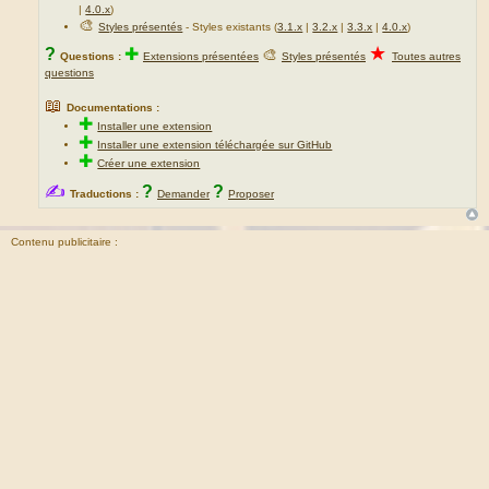
|
4.0.x
)
🎨
Styles présentés
- Styles existants (
3.1.x
|
3.2.x
|
3.3.x
|
4.0.x
)
★
?
✚
🎨
Questions :
Extensions présentées
Styles présentés
Toutes autres
questions
📖
Documentations :
✚
Installer une extension
✚
Installer une extension téléchargée sur GitHub
✚
Créer une extension
✍
?
?
Traductions :
Demander
Proposer
Contenu publicitaire :