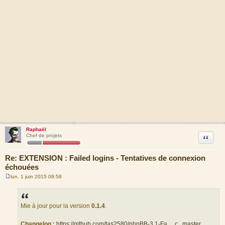
Raphaël
Citation
Chef de projets
Re: EXTENSION : Failed logins - Tentatives de connexion
échouées
lun. 1 juin 2015 08:58
M
e
s
s
a
Mie à jour pour la version
0.1.4
.
g
e
Changelog :
https://github.com/tas2580/phpBB-3.1-Fa ... c...master
.