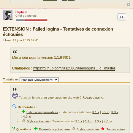
Raphaël
Citation
Chef de projets
EXTENSION : Failed logins - Tentatives de connexion
échouées
mer. 17 juin 2015 07:41
M
e
s
s
a
Mie à jour pour la version
1.1.0-RC2
.
g
e
Changelog :
https://github.com/tas2580/failedlogins ... d...master
.
Traduire en
Tu as un forum et tu veux aussi un site web ?
Regarde par ici
.
🔍
Recherches :
✚
Extensions présentées
-
Extensions existantes (
3.1.x
|
3.2.x
|
3.3.x
|
4.0.x
)
🎨
Styles présentés
- Styles existants (
3.1.x
|
3.2.x
|
3.3.x
|
4.0.x
)
★
?
✚
🎨
Questions :
Extensions présentées
Styles présentés
Toutes autres