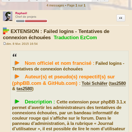
4 messages • Page
1
sur
1
Raphaël
Citation
Chef de projets
EXTENSION : Failed logins - Tentatives de
connexion échouées
Traduction EzCom
dim. 8 févr. 2015 16:54
M
e
s
s
►
a
Nom officiel et nom francisé :
Failed logins -
g
e
Tentatives de connexion échouées
►
Auteur(s) et pseudo(s) respectif(s) sur
(phpBB.com & GitHub.com) :
Tobi Schäfer
(
tas2580
&
tas2580
)
►
Description :
Cette extension pour phpBB 3.1.x
permet d’avertir les administrateurs des tentatives de
connexions échouées, par un bandeau informatif de
couleur rouge qui s’affiche sur le forum. Dans le
panneau d’administration, à la rubrique « Journal
d’utilisateur », il est possible de lire le nom d’utilisateur