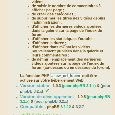
vidéos ;
de saisir le nombre de commentaires à
afficher par page ;
de créer des catégories ;
de supprimer les titres des vidéos depuis
l’administration ;
d’afficher les dernières vidéos ajoutées
dans la galerie sur la page de l’index du
forum ;
d’afficher les statistiques Youtube ;
d’afficher la durée ;
d’afficher dans mChat les vidéos
nouvellement publiées dans la galerie et
leurs commentaires ;
de définir l’emplacement des dernières
vidéos ajoutées sur la page de l’index du
forum (au-dessus ou en dessous du forum).
La fonction PHP
allow_url_fopen
doit être
activée sur votre hébergement Web.
Version stable :
1.0.3
(pour phpBB 3.1.x)
&
(pour
✔
phpBB 3.2.x)
Version de développement :
1.0.5
(pour phpBB
3.1.x)
&
(pour phpBB 3.2.x)
Compatible :
phpBB
3.1.12
&
3.2.7