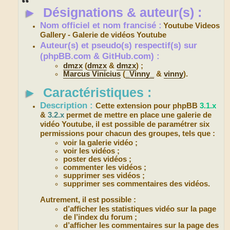
s
►
Désignations & auteur(s) :
a
g
e
Nom officiel et nom francisé :
Youtube Videos
Gallery - Galerie de vidéos Youtube
Auteur(s) et pseudo(s) respectif(s) sur
(phpBB.com & GitHub.com) :
dmzx
(
dmzx
&
dmzx
) ;
Marcus Vinicius
(
_Vinny_
&
vinny
).
►
Caractéristiques :
Description :
Cette extension pour phpBB
3.1.x
&
3.2.x
permet de mettre en place une galerie de
vidéo Youtube, il est possible de paramétrer six
permissions pour chacun des groupes, tels que :
voir la galerie vidéo ;
voir les vidéos ;
poster des vidéos ;
commenter les vidéos ;
supprimer ses vidéos ;
supprimer ses commentaires des vidéos.
Autrement, il est possible :
d’afficher les statistiques vidéo sur la page
de l’index du forum ;
d’afficher les commentaires sur la page des