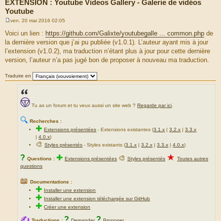
EXTENSION : Youtube Videos Gallery - Galerie de vidéos
Youtube
ven. 20 mai 2016 02:05
M
e
Voici un lien :
https://github.com/Galixte/youtubegalle ... common.php
de
s
la dernière version que j’ai pu publiée (v1.0.1). L’auteur ayant mis à jour
s
a
l’extension (v1.0.2), ma traduction n’étant plus à jour pour cette dernière
g
version, l’auteur n’a pas jugé bon de proposer à nouveau ma traduction.
e
Traduire en
Tu as un forum et tu veux aussi un site web ?
Regarde par ici
.
🔍
Recherches :
✚
Extensions présentées
-
Extensions existantes (
3.1.x
|
3.2.x
|
3.3.x
|
4.0.x
)
🎨
Styles présentés
- Styles existants (
3.1.x
|
3.2.x
|
3.3.x
|
4.0.x
)
★
?
✚
🎨
Questions :
Extensions présentées
Styles présentés
Toutes autres
questions
📖
Documentations :
✚
Installer une extension
✚
Installer une extension téléchargée sur GitHub
✚
Créer une extension
✍
?
?
Traductions :
Demander
Proposer