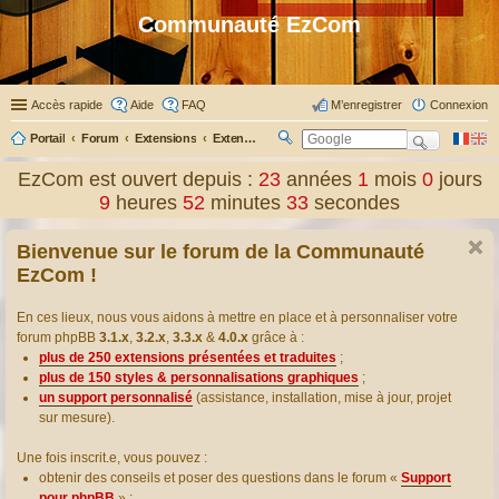
Communauté EzCom
Accès rapide
Aide
FAQ
M’enregistrer
Connexion
Portail
Forum
Extensions
Extensions présentées & traduites
R
ec
EzCom est ouvert depuis :
23
années
1
mois
0
jours
her
9
heures
52
minutes
34
secondes
ch
er
Bienvenue sur le forum de la Communauté
EzCom !
En ces lieux, nous vous aidons à mettre en place et à personnaliser votre
forum phpBB
3.1.x
,
3.2.x
,
3.3.x
&
4.0.x
grâce à :
plus de 250 extensions présentées et traduites
;
plus de 150 styles & personnalisations graphiques
;
un support personnalisé
(assistance, installation, mise à jour, projet
sur mesure).
Une fois inscrit.e, vous pouvez :
obtenir des conseils et poser des questions dans le forum «
Support
pour phpBB
» ;