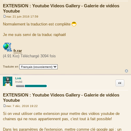
EXTENSION : Youtube Videos Gallery - Galerie de vidéos
Youtube
mar. 21 juin 2016 17:59
M
e
Normalement la traduction est complète
s
s
a
Je me suis servi de ta traduc raphaël
g
e
fr.rar
(4.91 Kio) Téléchargé 3094 fois
Traduire en
Link
Citation
Invité
EXTENSION : Youtube Videos Gallery - Galerie de vidéos
Youtube
mer. 7 déc. 2016 19:22
M
e
Si on veut utiliser cette extension pour mettre des vidéos youtube de
s
chaines qui ne nous appartiennent pas, c'est tout à fait possible!
s
a
g
Dans les paramètres de l'extension, mettre comme clé google api : un
e