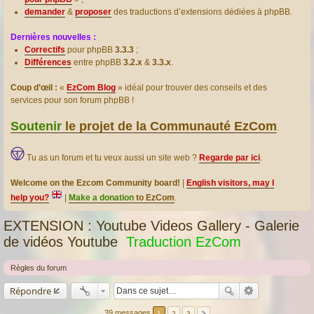
demander
&
proposer
des traductions d’extensions dédiées à phpBB.
Dernières nouvelles :
Correctifs
pour phpBB
3.3.3
;
Différences
entre phpBB
3.2.x
&
3.3.x
.
Coup d’œil :
«
EzCom Blog
» idéal pour trouver des conseils et des
services pour son forum phpBB !
Soutenir
le projet de la Communauté EzCom
.
Tu as un forum et tu veux aussi un site web ?
Regarde par ici
.
Welcome on the Ezcom Community board!
|
English visitors, may I
help you?
|
Make a donation
to EzCom
.
EXTENSION : Youtube Videos Gallery - Galerie
de vidéos Youtube
Traduction EzCom
Règles du forum
Répondre
39 messages
1
2
3