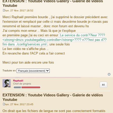
EXTENSION : Youtube Videos Gallery - Galerie de vidéos
Youtube
lun. 27 févr. 2017 18:52
M
e
Merci Raphaël première bourde , j'ai supprimé le dossier précédent avec
s
l'extension et remplacé par celle ci mais deuxième bourde je n'avais pas
s
a
renommé et laissé master , donc mon forum est devenu hs
g
J'ai compris mon erreur .. Mais là que je t'explique
e
en première page j'ai eu ceci en erreur
Le service du contr??leur ????
<strong>dmzx.youtubegallery.controller</strong>???? n???est pas d??
fini dans ./config/services.yml
. une seule fois
Le lien vidéo ne s'affiche plus ..
En revanche dans l'ACP cela a l'air correct
Merci pour ton aide encore une fois
Traduire en
Raphaël
Citation
Chef de projets
EXTENSION : Youtube Videos Gallery - Galerie de vidéos
Youtube
lun. 27 févr. 2017 23:45
M
e
On dirait que les fichiers de langue ne sont pas correctement formatés
s