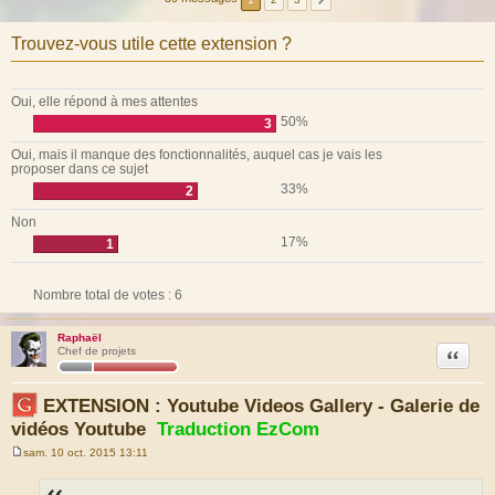
Trouvez-vous utile cette extension ?
Oui, elle répond à mes attentes
50%
3
Oui, mais il manque des fonctionnalités, auquel cas je vais les
proposer dans ce sujet
33%
2
Non
17%
1
Nombre total de votes :
6
Raphaël
Citation
Chef de projets
EXTENSION : Youtube Videos Gallery - Galerie de
vidéos Youtube
Traduction EzCom
sam. 10 oct. 2015 13:11
M
e
s