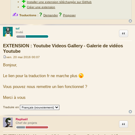
✚
Installer une extension téléchargée sur GitHub
✚
Créer une extension
✍
?
?
Traductions :
Demander
Proposer
tof
Citation
Invité
EXTENSION : Youtube Videos Gallery - Galerie de vidéos
Youtube
ven. 20 mai 2016 00:07
M
e
Bonjour,
s
s
a
Le lien pour la traduction fr ne marche plus
g
e
Vous pouvez nous remettre un lien fonctionnel ?
Merci à vous
Traduire en
Raphaël
Citation
Chef de projets