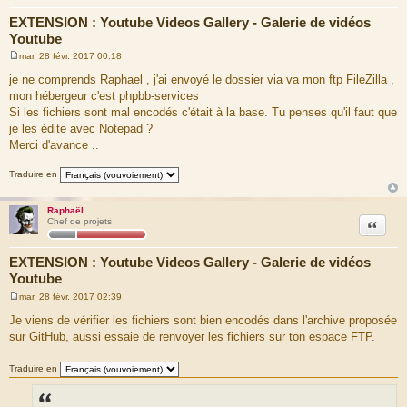
EXTENSION : Youtube Videos Gallery - Galerie de vidéos
Youtube
mar. 28 févr. 2017 00:18
M
e
je ne comprends Raphael , j'ai envoyé le dossier via va mon ftp FileZilla ,
s
mon hébergeur c'est phpbb-services
s
a
Si les fichiers sont mal encodés c'était à la base. Tu penses qu'il faut que
g
je les édite avec Notepad ?
e
Merci d'avance ..
Traduire en
Raphaël
Citation
Chef de projets
EXTENSION : Youtube Videos Gallery - Galerie de vidéos
Youtube
mar. 28 févr. 2017 02:39
M
e
Je viens de vérifier les fichiers sont bien encodés dans l'archive proposée
s
sur GitHub, aussi essaie de renvoyer les fichiers sur ton espace FTP.
s
a
g
Traduire en
e