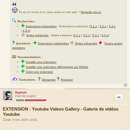
Tu as un forum et tu veux aussi un site web ?
Regarde par ici
.
🔍
Recherches :
✚
Extensions présentées
-
Extensions existantes (
3.1.x
|
3.2.x
|
3.3.x
|
4.0.x
)
🎨
Styles présentés
- Styles existants (
3.1.x
|
3.2.x
|
3.3.x
|
4.0.x
)
★
?
✚
🎨
Questions :
Extensions présentées
Styles présentés
Toutes autres
questions
📖
Documentations :
✚
Installer une extension
✚
Installer une extension téléchargée sur GitHub
✚
Créer une extension
✍
?
?
Traductions :
Demander
Proposer
Raphaël
Citation
Chef de projets
EXTENSION : Youtube Videos Gallery - Galerie de vidéos
Youtube
mer. 4 nov. 2015 14:31
M
e
s