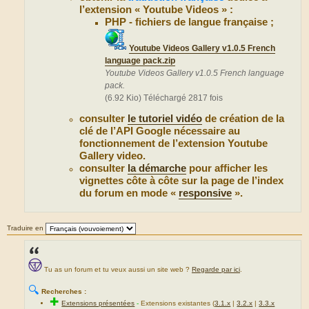
l’extension « Youtube Videos » :
PHP - fichiers de langue française ;
Youtube Videos Gallery v1.0.5 French
language pack.zip
Youtube Videos Gallery v1.0.5 French language
pack.
(6.92 Kio) Téléchargé 2817 fois
consulter
le tutoriel vidéo
de création de la
clé de l’API Google nécessaire au
fonctionnement de l’extension Youtube
Gallery video.
consulter
la démarche
pour afficher les
vignettes côte à côte sur la page de l’index
du forum en mode «
responsive
».
Traduire en
Tu as un forum et tu veux aussi un site web ?
Regarde par ici
.
🔍
Recherches :
✚
Extensions présentées
-
Extensions existantes (
3.1.x
|
3.2.x
|
3.3.x