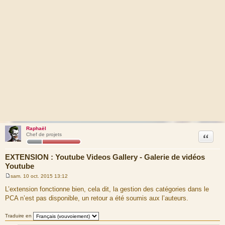
Raphaël
Citation
Chef de projets
EXTENSION : Youtube Videos Gallery - Galerie de vidéos
Youtube
sam. 10 oct. 2015 13:12
M
e
L’extension fonctionne bien, cela dit, la gestion des catégories dans le
s
PCA n’est pas disponible, un retour a été soumis aux l’auteurs.
s
a
g
Traduire en
e