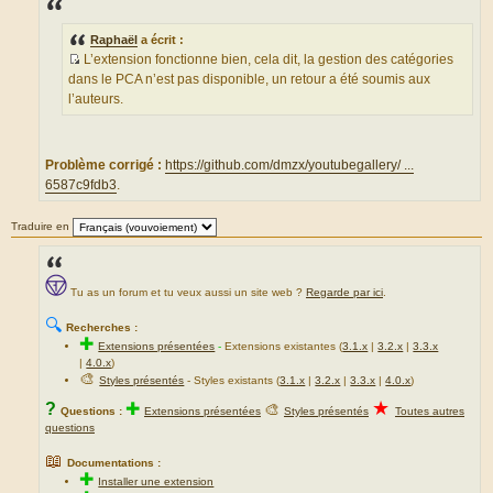
s
a
g
Raphaël
a écrit :
e
L’extension fonctionne bien, cela dit, la gestion des catégories
S
dans le PCA n’est pas disponible, un retour a été soumis aux
o
l’auteurs.
u
r
c
Problème corrigé :
https://github.com/dmzx/youtubegallery/ ...
e
6587c9fdb3
.
d
u
Traduire en
m
e
s
s
Tu as un forum et tu veux aussi un site web ?
Regarde par ici
.
a
🔍
Recherches :
g
✚
Extensions présentées
-
Extensions existantes (
3.1.x
|
3.2.x
|
3.3.x
e
|
4.0.x
)
🎨
Styles présentés
- Styles existants (
3.1.x
|
3.2.x
|
3.3.x
|
4.0.x
)
★
?
✚
🎨
Questions :
Extensions présentées
Styles présentés
Toutes autres
questions
📖
Documentations :
✚
Installer une extension