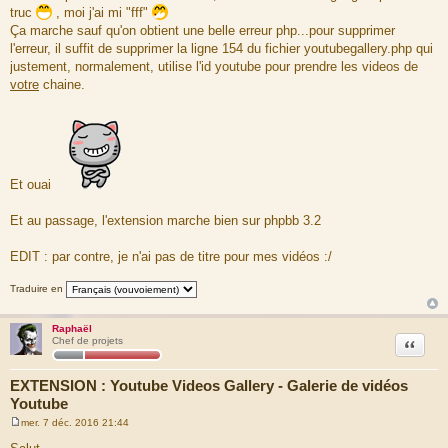
truc
, moi j'ai mi "fff"
Ça marche sauf qu'on obtient une belle erreur php...pour supprimer
l'erreur, il suffit de supprimer la ligne 154 du fichier youtubegallery.php qui
justement, normalement, utilise l'id youtube pour prendre les videos de
votre
chaine.
Et ouai
Et au passage, l'extension marche bien sur phpbb 3.2
EDIT : par contre, je n'ai pas de titre pour mes vidéos :/
Traduire en
Raphaël
Citation
Chef de projets
EXTENSION : Youtube Videos Gallery - Galerie de vidéos
Youtube
mer. 7 déc. 2016 21:44
M
e