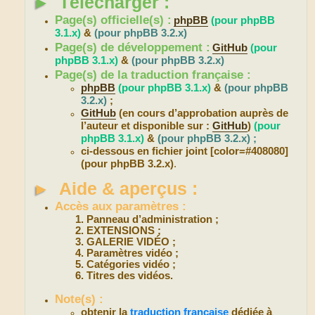
►
Télécharger :
Page(s) officielle(s) :
phpBB
(pour phpBB
3.1.x)
&
(pour phpBB 3.2.x)
Page(s) de développement :
GitHub
(pour
phpBB 3.1.x)
&
(pour phpBB 3.2.x)
Page(s) de la traduction française :
phpBB
(pour phpBB 3.1.x)
&
(pour phpBB
3.2.x)
;
GitHub
(en cours d’approbation auprès de
l’auteur et disponible sur :
GitHub
)
(pour
phpBB 3.1.x)
&
(pour phpBB 3.2.x) ;
ci-dessous en fichier joint [color=#408080]
(pour phpBB 3.2.x)
.
►
Aide & aperçus :
Accès aux paramètres :
Panneau d’administration ;
EXTENSIONS ;
GALERIE VIDÉO ;
Paramètres vidéo ;
Catégories vidéo ;
Titres des vidéos.
Note(s) :
obtenir la
traduction française
dédiée à