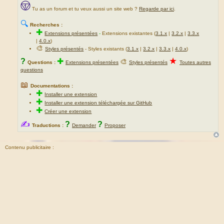
Tu as un forum et tu veux aussi un site web ?
Regarde par ici
.
🔍
Recherches :
✚
Extensions présentées
-
Extensions existantes (
3.1.x
|
3.2.x
|
3.3.x
|
4.0.x
)
🎨
Styles présentés
- Styles existants (
3.1.x
|
3.2.x
|
3.3.x
|
4.0.x
)
★
?
✚
🎨
Questions :
Extensions présentées
Styles présentés
Toutes autres
questions
📖
Documentations :
✚
Installer une extension
✚
Installer une extension téléchargée sur GitHub
✚
Créer une extension
✍
?
?
Traductions :
Demander
Proposer
Contenu publicitaire :