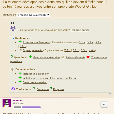
il a tellement développé des extensions qu’il en devient difficile pour lui
de tenir à jour ses archives entre son propre site Web et GitHub.
Traduire en
Tu as un forum et tu veux aussi un site web ?
Regarde par ici
.
🔍
Recherches :
✚
Extensions présentées
-
Extensions existantes (
3.1.x
|
3.2.x
|
3.3.x
|
4.0.x
)
🎨
Styles présentés
- Styles existants (
3.1.x
|
3.2.x
|
3.3.x
|
4.0.x
)
★
?
✚
🎨
Questions :
Extensions présentées
Styles présentés
Toutes autres
questions
📖
Documentations :
✚
Installer une extension
✚
Installer une extension téléchargée sur GitHub
✚
Créer une extension
✍
?
?
Traductions :
Demander
Proposer
manon
Citation
EzComien