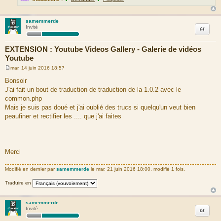
samemmerde
Citation
Invité
EXTENSION : Youtube Videos Gallery - Galerie de vidéos
Youtube
mar. 14 juin 2016 18:57
M
e
Bonsoir
s
J'ai fait un bout de traduction de traduction de la 1.0.2 avec le
s
a
common.php
g
Mais je suis pas doué et j'ai oublié des trucs si quelqu'un veut bien
e
peaufiner et rectifier les .... que j'ai faites
Merci
Modifié en dernier par
samemmerde
le mar. 21 juin 2016 18:00, modifié 1 fois.
Traduire en
samemmerde
Citation
Invité