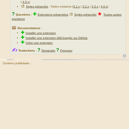
|
4.0.x
)
🎨
Styles présentés
- Styles existants (
3.1.x
|
3.2.x
|
3.3.x
|
4.0.x
)
★
?
✚
🎨
Questions :
Extensions présentées
Styles présentés
Toutes autres
questions
📖
Documentations :
✚
Installer une extension
✚
Installer une extension téléchargée sur GitHub
✚
Créer une extension
✍
?
?
Traductions :
Demander
Proposer
Contenu publicitaire :