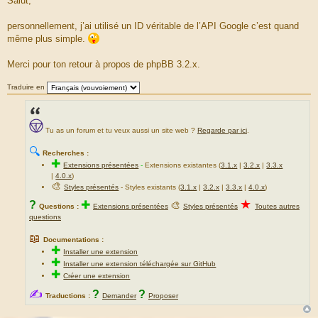
Salut,
s
s
a
personnellement, j’ai utilisé un ID véritable de l’API Google c’est quand
g
même plus simple.
e
Merci pour ton retour à propos de phpBB 3.2.x.
Traduire en
Tu as un forum et tu veux aussi un site web ?
Regarde par ici
.
🔍
Recherches :
✚
Extensions présentées
-
Extensions existantes (
3.1.x
|
3.2.x
|
3.3.x
|
4.0.x
)
🎨
Styles présentés
- Styles existants (
3.1.x
|
3.2.x
|
3.3.x
|
4.0.x
)
★
?
✚
🎨
Questions :
Extensions présentées
Styles présentés
Toutes autres
questions
📖
Documentations :
✚
Installer une extension
✚
Installer une extension téléchargée sur GitHub
✚
Créer une extension
✍
?
?
Traductions :
Demander
Proposer