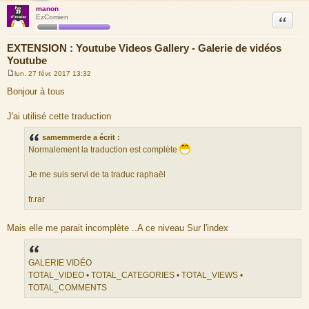
manon
Citation
EzComien
EXTENSION : Youtube Videos Gallery - Galerie de vidéos
Youtube
lun. 27 févr. 2017 13:32
M
e
Bonjour à tous
s
s
a
J'ai utilisé cette traduction
g
e
samemmerde a écrit :
Normalement la traduction est complète
Je me suis servi de ta traduc raphaël
fr.rar
Mais elle me parait incomplète ..A ce niveau Sur l'index
GALERIE VIDÉO
TOTAL_VIDEO • TOTAL_CATEGORIES • TOTAL_VIEWS •
TOTAL_COMMENTS