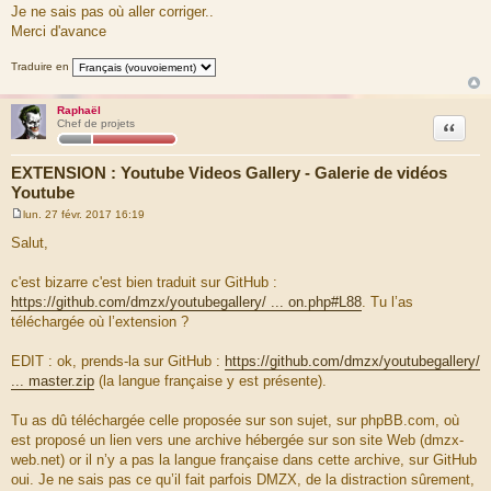
Je ne sais pas où aller corriger..
Merci d'avance
Traduire en
Raphaël
Citation
Chef de projets
EXTENSION : Youtube Videos Gallery - Galerie de vidéos
Youtube
lun. 27 févr. 2017 16:19
M
e
Salut,
s
s
a
c'est bizarre c'est bien traduit sur GitHub :
g
https://github.com/dmzx/youtubegallery/ ... on.php#L88
. Tu l’as
e
téléchargée où l’extension ?
EDIT : ok, prends-la sur GitHub :
https://github.com/dmzx/youtubegallery/
... master.zip
(la langue française y est présente).
Tu as dû téléchargée celle proposée sur son sujet, sur phpBB.com, où
est proposé un lien vers une archive hébergée sur son site Web (dmzx-
web.net) or il n’y a pas la langue française dans cette archive, sur GitHub
oui. Je ne sais pas ce qu’il fait parfois DMZX, de la distraction sûrement,