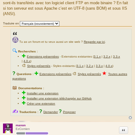
sont-ils transférés avec ton logiciel client FTP en mode binaire ? En fait
s
a
si ton serveur est sous Apache c’est en UTF-8 (sans BOM) et sous IIS
g
(ANSI).
e
Traduire en
Tu as un forum et tu veux aussi un site web ?
Regarde par ici
.
🔍
Recherches :
✚
Extensions présentées
-
Extensions existantes (
3.1.x
|
3.2.x
|
3.3.x
|
4.0.x
)
🎨
Styles présentés
- Styles existants (
3.1.x
|
3.2.x
|
3.3.x
|
4.0.x
)
★
?
✚
🎨
Questions :
Extensions présentées
Styles présentés
Toutes autres
questions
📖
Documentations :
✚
Installer une extension
✚
Installer une extension téléchargée sur GitHub
✚
Créer une extension
✍
?
?
Traductions :
Demander
Proposer
manon
Citation
EzComien