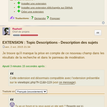
✚
Installer une extension
✚
Installer une extension téléchargée sur GitHub
✚
Créer une extension
✍
?
?
Traductions :
Demander
Proposer
Raphaël
Citation
Chef de projets
EXTENSION : Topic Descriptions - Description des sujets
ven. 2 oct. 2015 21:34
M
e
Je trouve qu’il manque la prise en compte de ce nouveau champ dans les
s
résultats de la recherche et dans le panneau de modération.
s
a
g
Ajouté 3 minutes 15 secondes après :
e
Cette extension est désormais compatible avec l’extension présentée
sur le
viewtopic.php?f=11&t=119
(
voir
ce message
).
Traduire en
Tu as un forum et tu veux aussi un site web ?
Regarde par ici
.