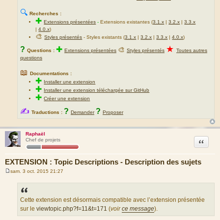
🔍
Recherches :
✚
Extensions présentées
-
Extensions existantes (
3.1.x
|
3.2.x
|
3.3.x
|
4.0.x
)
🎨
Styles présentés
- Styles existants (
3.1.x
|
3.2.x
|
3.3.x
|
4.0.x
)
★
?
✚
🎨
Questions :
Extensions présentées
Styles présentés
Toutes autres
questions
📖
Documentations :
✚
Installer une extension
✚
Installer une extension téléchargée sur GitHub
✚
Créer une extension
✍
?
?
Traductions :
Demander
Proposer
Raphaël
Citation
Chef de projets
EXTENSION : Topic Descriptions - Description des sujets
sam. 3 oct. 2015 21:27
M
e
s
s
a
Cette extension est désormais compatible avec l’extension présentée
g
sur le
viewtopic.php?f=11&t=171
(
voir
ce message
).
e