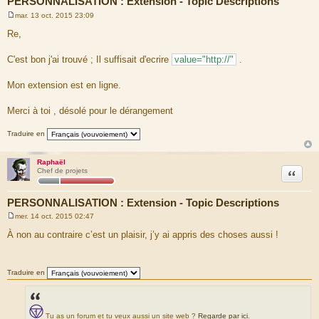
PERSONNALISATION : Extension - Topic Descriptions
mar. 13 oct. 2015 23:09
M
e
Re,
s
s
a
C'est bon j'ai trouvé ; Il suffisait d'ecrire
value="http://"
.
g
e
Mon extension est en ligne.
Merci à toi , désolé pour le dérangement
Traduire en
Raphaël
Citation
Chef de projets
PERSONNALISATION : Extension - Topic Descriptions
mer. 14 oct. 2015 02:47
M
e
À non au contraire c’est un plaisir, j’y ai appris des choses aussi !
s
s
a
g
Traduire en
e
Tu as un forum et tu veux aussi un site web ?
Regarde par ici
.