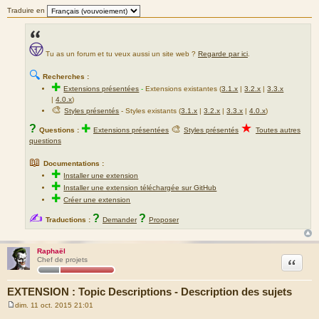
Traduire en
Tu as un forum et tu veux aussi un site web ?
Regarde par ici
.
🔍
Recherches :
✚
Extensions présentées
-
Extensions existantes (
3.1.x
|
3.2.x
|
3.3.x
|
4.0.x
)
🎨
Styles présentés
- Styles existants (
3.1.x
|
3.2.x
|
3.3.x
|
4.0.x
)
★
?
✚
🎨
Questions :
Extensions présentées
Styles présentés
Toutes autres
questions
📖
Documentations :
✚
Installer une extension
✚
Installer une extension téléchargée sur GitHub
✚
Créer une extension
✍
?
?
Traductions :
Demander
Proposer
Raphaël
Citation
Chef de projets
EXTENSION : Topic Descriptions - Description des sujets
dim. 11 oct. 2015 21:01
M