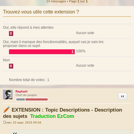
14 messages • Page
1
sur
1
Trouvez-vous utile cette extension ?
Oui, elle répond à mes attentes
Aucun vote
0
Oui, mais il manque des fonctionnalités, auquel cas je vais les
proposer dans ce sujet
100%
1
Non
Aucun vote
0
Nombre total de votes :
1
Raphaël
Citation
Chef de projets
EXTENSION : Topic Descriptions - Description
des sujets
Traduction EzCom
mer. 23 sept. 2015 05:04
M
e
s