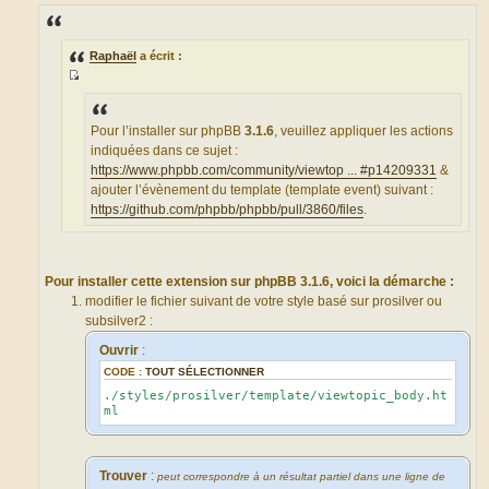
e
s
s
a
g
Raphaël
a écrit :
e
S
o
u
Pour l’installer sur phpBB
3.1.6
, veuillez appliquer les actions
r
indiquées dans ce sujet :
c
https://www.phpbb.com/community/viewtop ... #p14209331
&
e
ajouter l’évènement du template (template event) suivant :
d
https://github.com/phpbb/phpbb/pull/3860/files
.
u
m
e
Pour installer cette extension sur phpBB 3.1.6, voici la démarche :
s
modifier le fichier suivant de votre style basé sur prosilver ou
s
subsilver2 :
a
g
Ouvrir
:
e
CODE :
TOUT SÉLECTIONNER
./styles/prosilver/template/viewtopic_body.ht
ml
Trouver
:
peut correspondre à un résultat partiel dans une ligne de