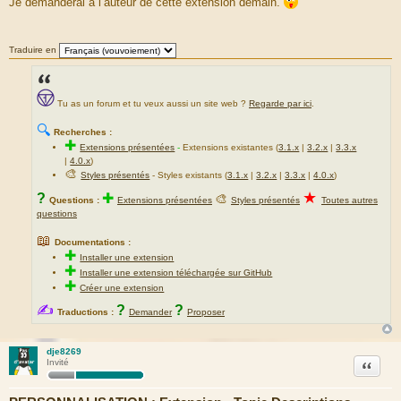
Je demanderai à l’auteur de cette extension demain.
s
s
a
g
Traduire en
e
Tu as un forum et tu veux aussi un site web ?
Regarde par ici
.
🔍
Recherches :
✚
Extensions présentées
-
Extensions existantes (
3.1.x
|
3.2.x
|
3.3.x
|
4.0.x
)
🎨
Styles présentés
- Styles existants (
3.1.x
|
3.2.x
|
3.3.x
|
4.0.x
)
★
?
✚
🎨
Questions :
Extensions présentées
Styles présentés
Toutes autres
questions
📖
Documentations :
✚
Installer une extension
✚
Installer une extension téléchargée sur GitHub
✚
Créer une extension
✍
?
?
Traductions :
Demander
Proposer
dje8269
Citation
Invité