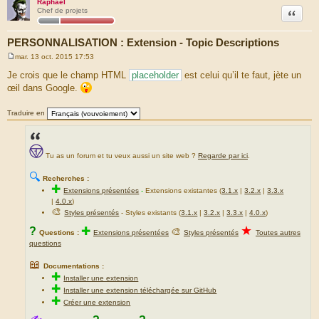
Raphaël
Citation
Chef de projets
PERSONNALISATION : Extension - Topic Descriptions
mar. 13 oct. 2015 17:53
M
e
Je crois que le champ HTML
placeholder
est celui qu’il te faut, jète un
s
œil dans Google.
s
a
g
Traduire en
e
Tu as un forum et tu veux aussi un site web ?
Regarde par ici
.
🔍
Recherches :
✚
Extensions présentées
-
Extensions existantes (
3.1.x
|
3.2.x
|
3.3.x
|
4.0.x
)
🎨
Styles présentés
- Styles existants (
3.1.x
|
3.2.x
|
3.3.x
|
4.0.x
)
★
?
✚
🎨
Questions :
Extensions présentées
Styles présentés
Toutes autres
questions
📖
Documentations :
✚
Installer une extension
✚
Installer une extension téléchargée sur GitHub
✚
Créer une extension