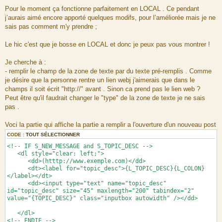
Pour le moment ça fonctionne parfaitement en LOCAL . Ce pendant
j’aurais aimé encore apporté quelques modifs, pour l’améliorée mais je ne
sais pas comment m'y prendre ;
Le hic c'est que je bosse en LOCAL et donc je peux pas vous montrer !
Je cherche à :
- remplir le champ de la zone de texte par du texte pré-remplis . Comme
je désire que la personne rentre un lien webj j'aimerais que dans le
champs il soit écrit "http://" avant . Sinon ca prend pas le lien web ?
Peut être qu'il faudrait changer le "type" de la zone de texte je ne sais
pas .
Voci la partie qui affiche la partie a remplir a l'ouverture d'un nouveau post
CODE :
TOUT SÉLECTIONNER
<!-- IF S_NEW_MESSAGE and S_TOPIC_DESC -->
<dl style="clear: left;">
<dd>(htttp://www.exemple.com)</dd>
<dt><label for="topic_desc">{L_TOPIC_DESC}{L_COLON}
</label></dt>
<dd><input type="text" name="topic_desc"
id="topic_desc" size="45" maxlength="200" tabindex="2"
value="{TOPIC_DESC}" class="inputbox autowidth" /></dd>
</dl>
<!-- ENDIF -->