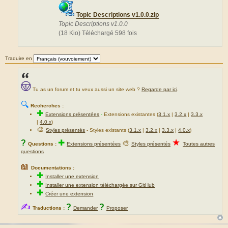
Topic Descriptions v1.0.0.zip
Topic Descriptions v1.0.0
(18 Kio) Téléchargé 598 fois
Traduire en
Tu as un forum et tu veux aussi un site web ?
Regarde par ici
.
🔍
Recherches :
✚
Extensions présentées
-
Extensions existantes (
3.1.x
|
3.2.x
|
3.3.x
|
4.0.x
)
🎨
Styles présentés
- Styles existants (
3.1.x
|
3.2.x
|
3.3.x
|
4.0.x
)
★
?
✚
🎨
Questions :
Extensions présentées
Styles présentés
Toutes autres
questions
📖
Documentations :
✚
Installer une extension
✚
Installer une extension téléchargée sur GitHub
✚
Créer une extension
✍
?
?
Traductions :
Demander
Proposer