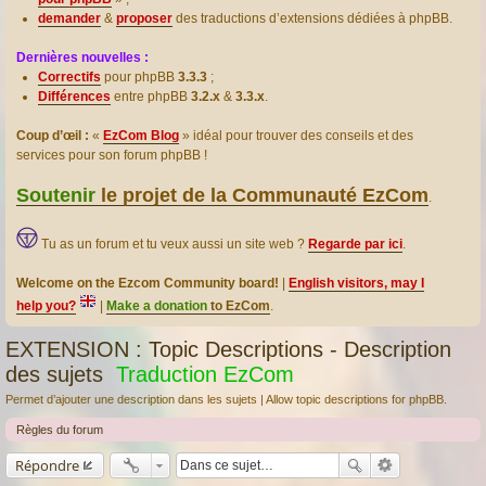
demander
&
proposer
des traductions d’extensions dédiées à phpBB.
Dernières nouvelles :
Correctifs
pour phpBB
3.3.3
;
Différences
entre phpBB
3.2.x
&
3.3.x
.
Coup d’œil :
«
EzCom Blog
» idéal pour trouver des conseils et des
services pour son forum phpBB !
Soutenir
le projet de la Communauté EzCom
.
Tu as un forum et tu veux aussi un site web ?
Regarde par ici
.
Welcome on the Ezcom Community board!
|
English visitors, may I
help you?
|
Make a donation
to EzCom
.
EXTENSION : Topic Descriptions - Description
des sujets
Traduction EzCom
Permet d’ajouter une description dans les sujets | Allow topic descriptions for phpBB.
Règles du forum
Répondre