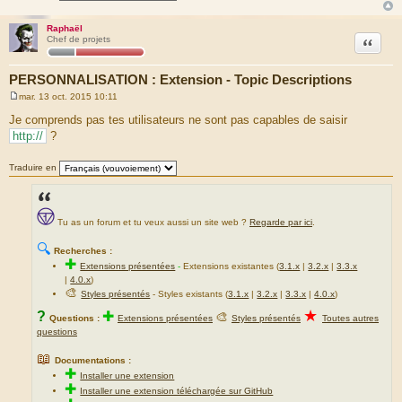
Raphaël
Citation
Chef de projets
PERSONNALISATION : Extension - Topic Descriptions
mar. 13 oct. 2015 10:11
M
e
Je comprends pas tes utilisateurs ne sont pas capables de saisir
s
http://
?
s
a
g
Traduire en
e
Tu as un forum et tu veux aussi un site web ?
Regarde par ici
.
🔍
Recherches :
✚
Extensions présentées
-
Extensions existantes (
3.1.x
|
3.2.x
|
3.3.x
|
4.0.x
)
🎨
Styles présentés
- Styles existants (
3.1.x
|
3.2.x
|
3.3.x
|
4.0.x
)
★
?
✚
🎨
Questions :
Extensions présentées
Styles présentés
Toutes autres
questions
📖
Documentations :
✚
Installer une extension
✚
Installer une extension téléchargée sur GitHub