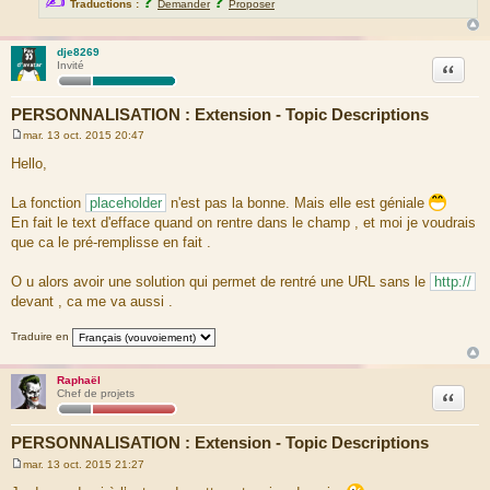
✍
?
?
Traductions :
Demander
Proposer
dje8269
Citation
Invité
PERSONNALISATION : Extension - Topic Descriptions
mar. 13 oct. 2015 20:47
M
e
Hello,
s
s
a
La fonction
placeholder
n'est pas la bonne. Mais elle est géniale
g
En fait le text d'efface quand on rentre dans le champ , et moi je voudrais
e
que ca le pré-remplisse en fait .
O u alors avoir une solution qui permet de rentré une URL sans le
http://
devant , ca me va aussi .
Traduire en
Raphaël
Citation
Chef de projets
PERSONNALISATION : Extension - Topic Descriptions
mar. 13 oct. 2015 21:27
M
e