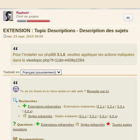
Raphaël
Citation
Chef de projets
EXTENSION : Topic Descriptions - Description des sujets
mer. 23 sept. 2015 05:05
M
e
s
s
a
Pour l’installer sur phpBB
3.1.6
, veuillez appliquer les actions indiquées
g
dans le
viewtopic.php?f=11&t=440#p2264
.
e
Traduire en
Tu as un forum et tu veux aussi un site web ?
Regarde par ici
.
🔍
Recherches :
✚
Extensions présentées
-
Extensions existantes (
3.1.x
|
3.2.x
|
3.3.x
|
4.0.x
)
🎨
Styles présentés
- Styles existants (
3.1.x
|
3.2.x
|
3.3.x
|
4.0.x
)
★
?
✚
🎨
Questions :
Extensions présentées
Styles présentés
Toutes autres
questions
📖
Documentations :