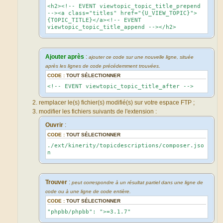
<h2><!-- EVENT viewtopic_topic_title_prepend
--><a class="titles" href="{U_VIEW_TOPIC}">
{TOPIC_TITLE}</a><!-- EVENT
viewtopic_topic_title_append --></h2>
Ajouter après
:
ajouter ce code sur une nouvelle ligne, située
après les lignes de code précédemment trouvées.
CODE :
TOUT SÉLECTIONNER
<!-- EVENT viewtopic_topic_title_after -->
remplacer le(s) fichier(s) modifié(s) sur votre espace FTP ;
modifier les fichiers suivants de l'extension :
Ouvrir
:
CODE :
TOUT SÉLECTIONNER
./ext/kinerity/topicdescriptions/composer.jso
n
Trouver
:
peut correspondre à un résultat partiel dans une ligne de
code ou à une ligne de code entière.
CODE :
TOUT SÉLECTIONNER
"phpbb/phpbb": ">=3.1.7"