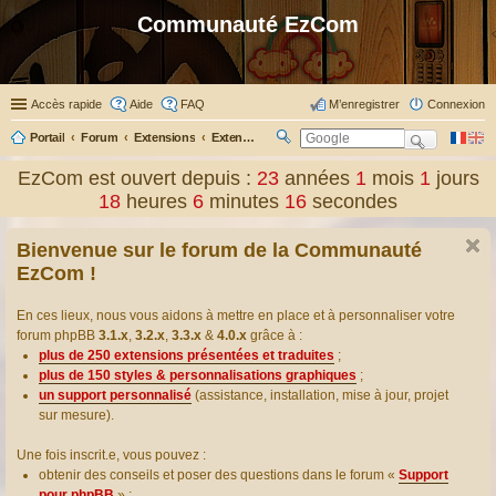
Communauté EzCom
Accès rapide
Aide
FAQ
M’enregistrer
Connexion
Portail
Forum
Extensions
Extensions présentées & traduites
R
ec
EzCom est ouvert depuis :
23
années
1
mois
1
jours
her
18
heures
6
minutes
17
secondes
ch
er
Bienvenue sur le forum de la Communauté
EzCom !
En ces lieux, nous vous aidons à mettre en place et à personnaliser votre
forum phpBB
3.1.x
,
3.2.x
,
3.3.x
&
4.0.x
grâce à :
plus de 250 extensions présentées et traduites
;
plus de 150 styles & personnalisations graphiques
;
un support personnalisé
(assistance, installation, mise à jour, projet
sur mesure).
Une fois inscrit.e, vous pouvez :
obtenir des conseils et poser des questions dans le forum «
Support
pour phpBB
» ;