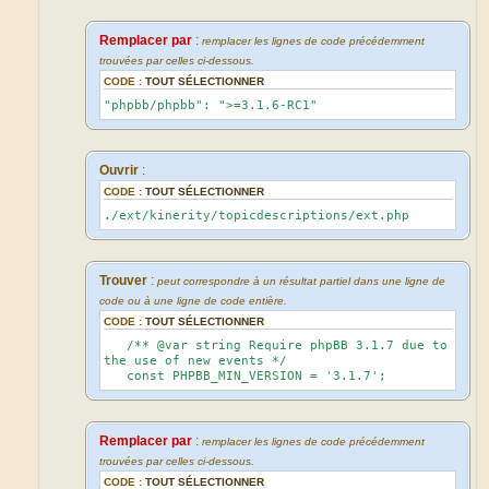
Remplacer par
:
remplacer les lignes de code précédemment
trouvées par celles ci-dessous.
CODE :
TOUT SÉLECTIONNER
"phpbb/phpbb": ">=3.1.6-RC1"
Ouvrir
:
CODE :
TOUT SÉLECTIONNER
./ext/kinerity/topicdescriptions/ext.php
Trouver
:
peut correspondre à un résultat partiel dans une ligne de
code ou à une ligne de code entière.
CODE :
TOUT SÉLECTIONNER
/** @var string Require phpBB 3.1.7 due to
the use of new events */
const PHPBB_MIN_VERSION = '3.1.7';
Remplacer par
:
remplacer les lignes de code précédemment
trouvées par celles ci-dessous.
CODE :
TOUT SÉLECTIONNER