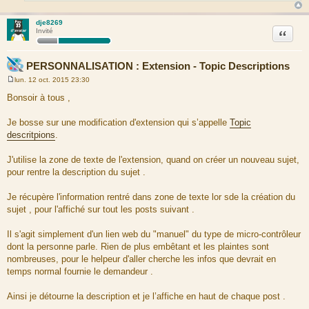
dje8269
Citation
Invité
PERSONNALISATION : Extension - Topic Descriptions
lun. 12 oct. 2015 23:30
M
e
Bonsoir à tous ,
s
s
a
Je bosse sur une modification d'extension qui s’appelle
Topic
g
descritpions
.
e
J'utilise la zone de texte de l'extension, quand on créer un nouveau sujet,
pour rentre la description du sujet .
Je récupère l'information rentré dans zone de texte lor sde la création du
sujet , pour l'affiché sur tout les posts suivant .
Il s'agit simplement d'un lien web du "manuel" du type de micro-contrôleur
dont la personne parle. Rien de plus embêtant et les plaintes sont
nombreuses, pour le helpeur d'aller cherche les infos que devrait en
temps normal fournie le demandeur .
Ainsi je détourne la description et je l’affiche en haut de chaque post .