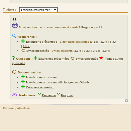
Traduire en
Tu as un forum et tu veux aussi un site web ?
Regarde par ici
.
🔍
Recherches :
✚
Extensions présentées
-
Extensions existantes (
3.1.x
|
3.2.x
|
3.3.x
|
4.0.x
)
🎨
Styles présentés
- Styles existants (
3.1.x
|
3.2.x
|
3.3.x
|
4.0.x
)
★
?
✚
🎨
Questions :
Extensions présentées
Styles présentés
Toutes autres
questions
📖
Documentations :
✚
Installer une extension
✚
Installer une extension téléchargée sur GitHub
✚
Créer une extension
✍
?
?
Traductions :
Demander
Proposer
Contenu publicitaire :