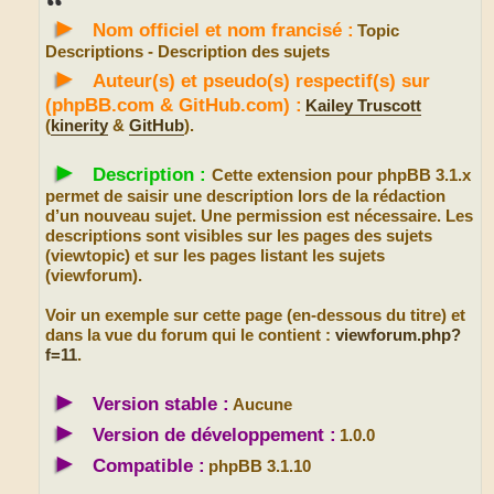
s
►
a
Nom officiel et nom francisé :
Topic
g
e
Descriptions - Description des sujets
►
Auteur(s) et pseudo(s) respectif(s) sur
(phpBB.com & GitHub.com) :
Kailey Truscott
(
kinerity
&
GitHub
).
►
Description :
Cette extension pour phpBB 3.1.x
permet de saisir une description lors de la rédaction
d’un nouveau sujet. Une permission est nécessaire. Les
descriptions sont visibles sur les pages des sujets
(viewtopic) et sur les pages listant les sujets
(viewforum).
Voir un exemple sur cette page (en-dessous du titre) et
dans la vue du forum qui le contient :
viewforum.php?
f=11
.
►
Version stable :
Aucune
►
Version de développement :
1.0.0
►
Compatible :
phpBB 3.1.10