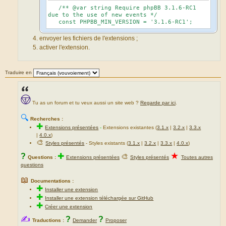
/** @var string Require phpBB 3.1.6-RC1
due to the use of new events */
const PHPBB_MIN_VERSION = '3.1.6-RC1';
envoyer les fichiers de l'extensions ;
activer l'extension.
Traduire en
Tu as un forum et tu veux aussi un site web ?
Regarde par ici
.
🔍
Recherches :
✚
Extensions présentées
-
Extensions existantes (
3.1.x
|
3.2.x
|
3.3.x
|
4.0.x
)
🎨
Styles présentés
- Styles existants (
3.1.x
|
3.2.x
|
3.3.x
|
4.0.x
)
★
?
✚
🎨
Questions :
Extensions présentées
Styles présentés
Toutes autres
questions
📖
Documentations :
✚
Installer une extension
✚
Installer une extension téléchargée sur GitHub
✚
Créer une extension
✍
?
?
Traductions :
Demander
Proposer