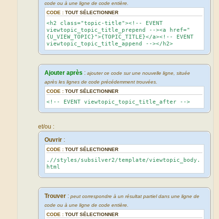
code ou à une ligne de code entière.
CODE :
TOUT SÉLECTIONNER
<h2 class="topic-title"><!-- EVENT
viewtopic_topic_title_prepend --><a href="
{U_VIEW_TOPIC}">{TOPIC_TITLE}</a><!-- EVENT
viewtopic_topic_title_append --></h2>
Ajouter après
:
ajouter ce code sur une nouvelle ligne, située
après les lignes de code précédemment trouvées.
CODE :
TOUT SÉLECTIONNER
<!-- EVENT viewtopic_topic_title_after -->
et/ou :
Ouvrir
:
CODE :
TOUT SÉLECTIONNER
.//styles/subsilver2/template/viewtopic_body.
html
Trouver
:
peut correspondre à un résultat partiel dans une ligne de
code ou à une ligne de code entière.
CODE :
TOUT SÉLECTIONNER