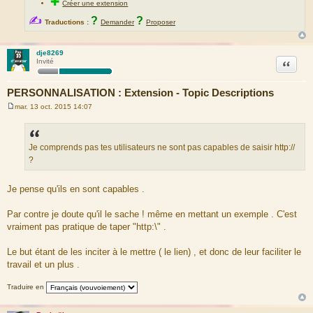
✚
Créer une extension
✍
?
?
Traductions :
Demander
Proposer
dje8269
Citation
Invité
PERSONNALISATION : Extension - Topic Descriptions
mar. 13 oct. 2015 14:07
M
e
s
s
a
Je comprends pas tes utilisateurs ne sont pas capables de saisir http://
g
?
e
Je pense qu'ils en sont capables .
Par contre je doute qu'il le sache ! même en mettant un exemple . C'est
vraiment pas pratique de taper "http:\" .
Le but étant de les inciter à le mettre ( le lien) , et donc de leur faciliter le
travail et un plus .
Traduire en