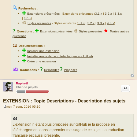
🔍
Recherches :
✚
Extensions présentées
-
Extensions existantes (
3.1.x
|
3.2.x
|
3.3.x
|
4.0.x
)
🎨
Styles présentés
- Styles existants (
3.1.x
|
3.2.x
|
3.3.x
|
4.0.x
)
★
?
✚
🎨
Questions :
Extensions présentées
Styles présentés
Toutes autres
questions
📖
Documentations :
✚
Installer une extension
✚
Installer une extension téléchargée sur GitHub
✚
Créer une extension
✍
?
?
Traductions :
Demander
Proposer
Raphaël
Citation
Chef de projets
EXTENSION : Topic Descriptions - Description des sujets
mer. 7 sept. 2016 05:19
M
e
s
s
a
L’extension n’étant plus proposée sur GitHub je la propose en
g
téléchargement dans le premier message de ce sujet. La traduction
e
française est aussi présente.