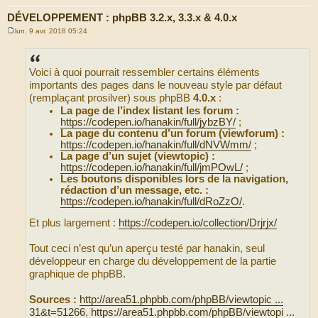
DÉVELOPPEMENT : phpBB 3.2.x, 3.3.x & 4.0.x
lun. 9 avr. 2018 05:24
M
e
s
s
Voici à quoi pourrait ressembler certains éléments
a
g
importants des pages dans le nouveau style par défaut
e
(remplaçant prosilver) sous phpBB
4.0.x
:
La page de l’index listant les forum :
https://codepen.io/hanakin/full/jybzBY/
;
La page du contenu d’un forum (viewforum) :
https://codepen.io/hanakin/full/dNVWmm/
;
La page d’un sujet (viewtopic) :
https://codepen.io/hanakin/full/jmPOwL/
;
Les boutons disponibles lors de la navigation,
rédaction d’un message, etc. :
https://codepen.io/hanakin/full/dRoZzO/
.
Et plus largement :
https://codepen.io/collection/Drjrjx/
Tout ceci n’est qu’un aperçu testé par hanakin, seul
développeur en charge du développement de la partie
graphique de phpBB.
Sources :
http://area51.phpbb.com/phpBB/viewtopic ...
31&t=51266
,
https://area51.phpbb.com/phpBB/viewtopi ...