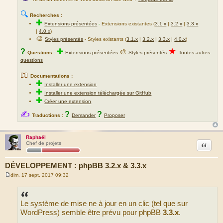
🔍
Recherches :
✚
Extensions présentées
-
Extensions existantes (
3.1.x
|
3.2.x
|
3.3.x
|
4.0.x
)
🎨
Styles présentés
- Styles existants (
3.1.x
|
3.2.x
|
3.3.x
|
4.0.x
)
★
?
✚
🎨
Questions :
Extensions présentées
Styles présentés
Toutes autres
questions
📖
Documentations :
✚
Installer une extension
✚
Installer une extension téléchargée sur GitHub
✚
Créer une extension
✍
?
?
Traductions :
Demander
Proposer
Raphaël
Citation
Chef de projets
DÉVELOPPEMENT : phpBB 3.2.x & 3.3.x
dim. 17 sept. 2017 09:32
M
e
s
s
Le système de mise ne à jour en un clic (tel que sur
a
g
WordPress) semble être prévu pour phpBB
3.3.x
.
e