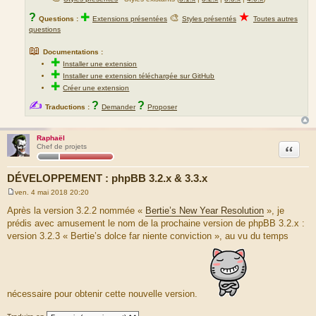
★
?
✚
🎨
Questions :
Extensions présentées
Styles présentés
Toutes autres
questions
📖
Documentations :
✚
Installer une extension
✚
Installer une extension téléchargée sur GitHub
✚
Créer une extension
✍
?
?
Traductions :
Demander
Proposer
Raphaël
Citation
Chef de projets
DÉVELOPPEMENT : phpBB 3.2.x & 3.3.x
ven. 4 mai 2018 20:20
M
e
Après la version 3.2.2 nommée «
Bertie’s New Year Resolution
», je
s
prédis avec amusement le nom de la prochaine version de phpBB 3.2.x :
s
a
version 3.2.3 « Bertie’s dolce far niente conviction », au vu du temps
g
e
nécessaire pour obtenir cette nouvelle version.