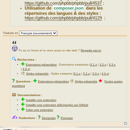
https://github.com/phpbb/phpbb/pull/4537
;
Utilisation de
composer.json
dans les
répertoires des langues & des styles :
https://github.com/phpbb/phpbb/pull/4129
;
Traduire en
Tu as un forum et tu veux aussi un site web ?
Regarde par ici
.
🔍
Recherches :
✚
Extensions présentées
-
Extensions existantes (
3.1.x
|
3.2.x
|
3.3.x
|
4.0.x
)
🎨
Styles présentés
- Styles existants (
3.1.x
|
3.2.x
|
3.3.x
|
4.0.x
)
★
?
✚
🎨
Questions :
Extensions présentées
Styles présentés
Toutes autres
questions
📖
Documentations :
✚
Installer une extension
✚
Installer une extension téléchargée sur GitHub
✚
Créer une extension
✍
?
?
Traductions :
Demander
Proposer