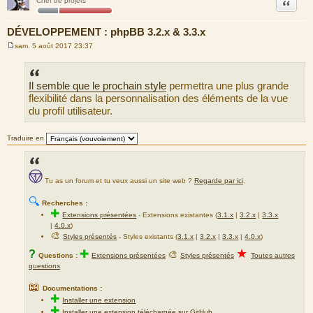
Citation
Chef de projets
DÉVELOPPEMENT : phpBB 3.2.x & 3.3.x
sam. 5 août 2017 23:37
M
e
s
s
Il semble que le prochain style
permettra une plus grande
a
g
flexibilité dans la personnalisation des éléments de la vue
e
du profil utilisateur.
Traduire en
Tu as un forum et tu veux aussi un site web ?
Regarde par ici
.
🔍
Recherches :
✚
Extensions présentées
-
Extensions existantes (
3.1.x
|
3.2.x
|
3.3.x
|
4.0.x
)
🎨
Styles présentés
- Styles existants (
3.1.x
|
3.2.x
|
3.3.x
|
4.0.x
)
★
?
✚
🎨
Questions :
Extensions présentées
Styles présentés
Toutes autres
questions
📖
Documentations :
✚
Installer une extension
✚
Installer une extension téléchargée sur GitHub