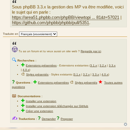
s
Sous phpBB 3.3.x la gestion des MP va être modifiée, voici
a
g
le sujet qui en parle :
e
https://area51.phpbb.com/phpBB/viewtopi ... 81&t=57021
|
https://github.com/phpbb/phpbb/pull/5351
.
Traduire en
Tu as un forum et tu veux aussi un site web ?
Regarde par ici
.
🔍
Recherches :
✚
Extensions présentées
-
Extensions existantes (
3.1.x
|
3.2.x
|
3.3.x
|
4.0.x
)
🎨
Styles présentés
- Styles existants (
3.1.x
|
3.2.x
|
3.3.x
|
4.0.x
)
★
?
✚
🎨
Questions :
Extensions présentées
Styles présentés
Toutes autres
questions
📖
Documentations :
✚
Installer une extension
✚
Installer une extension téléchargée sur GitHub
✚
Créer une extension
✍
?
?
Traductions :
Demander
Proposer