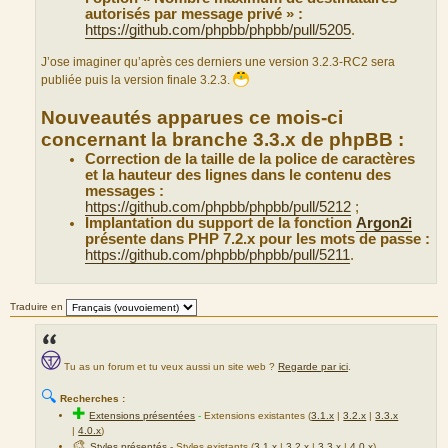
autorisés par message privé » :
https://github.com/phpbb/phpbb/pull/5205
.
J’ose imaginer qu’après ces derniers une version 3.2.3-RC2 sera
publiée puis la version finale 3.2.3.
Nouveautés apparues ce mois-ci
concernant la branche 3.3.x de phpBB :
Correction de la taille de la police de caractères
et la hauteur des lignes dans le contenu des
messages :
https://github.com/phpbb/phpbb/pull/5212
;
Implantation du support de la fonction
Argon2i
présente dans PHP 7.2.x pour les mots de passe :
https://github.com/phpbb/phpbb/pull/5211
.
Traduire en
Tu as un forum et tu veux aussi un site web ?
Regarde par ici
.
🔍
Recherches :
✚
Extensions présentées
-
Extensions existantes (
3.1.x
|
3.2.x
|
3.3.x
|
4.0.x
)
🎨
Styles présentés
- Styles existants (
3.1.x
|
3.2.x
|
3.3.x
|
4.0.x
)