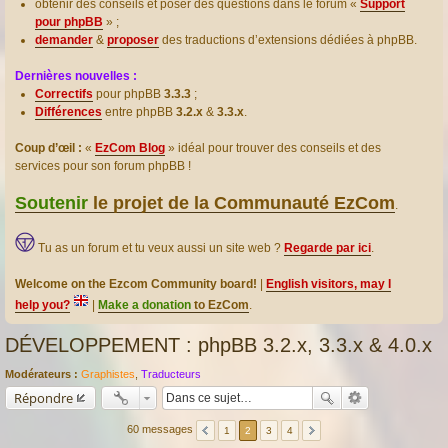
obtenir des conseils et poser des questions dans le forum «
Support
pour phpBB
» ;
demander
&
proposer
des traductions d’extensions dédiées à phpBB.
Dernières nouvelles :
Correctifs
pour phpBB
3.3.3
;
Différences
entre phpBB
3.2.x
&
3.3.x
.
Coup d’œil :
«
EzCom Blog
» idéal pour trouver des conseils et des
services pour son forum phpBB !
Soutenir
le projet de la Communauté EzCom
.
Tu as un forum et tu veux aussi un site web ?
Regarde par ici
.
Welcome on the Ezcom Community board!
|
English visitors, may I
help you?
|
Make a donation
to EzCom
.
DÉVELOPPEMENT : phpBB 3.2.x, 3.3.x & 4.0.x
Modérateurs :
Graphistes
,
Traducteurs
Répondre
60 messages
1
2
3
4