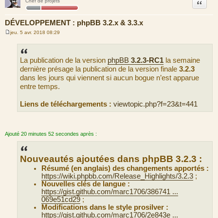
Citation
Chef de projets
DÉVELOPPEMENT : phpBB 3.2.x & 3.3.x
jeu. 5 avr. 2018 08:29
M
e
s
s
La publication de la version
phpBB
3.2.3-RC1
la semaine
a
g
dernière présage la publication de la version finale
3.2.3
e
dans les jours qui viennent si aucun bogue n’est apparue
entre temps.
Liens de téléchargements :
viewtopic.php?f=23&t=441
Ajouté 20 minutes 52 secondes après :
Nouveautés ajoutées dans phpBB 3.2.3 :
Résumé (en anglais) des changements apportés :
https://wiki.phpbb.com/Release_Highlights/3.2.3
;
Nouvelles clés de langue :
https://gist.github.com/marc1706/386741 ...
069e51cd29
;
Modifications dans le style prosilver :
https://gist.github.com/marc1706/2e843e ...