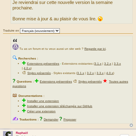
Je reviendrai sur cette nouvelle version la semaine
prochaine.
Bonne mise à jour & au plaisir de vous lire.
Traduire en
Tu as un forum et tu veux aussi un site web ?
Regarde par ici
.
🔍
Recherches :
✚
Extensions présentées
-
Extensions existantes (
3.1.x
|
3.2.x
|
3.3.x
|
4.0.x
)
🎨
Styles présentés
- Styles existants (
3.1.x
|
3.2.x
|
3.3.x
|
4.0.x
)
★
?
✚
🎨
Questions :
Extensions présentées
Styles présentés
Toutes autres
questions
📖
Documentations :
✚
Installer une extension
✚
Installer une extension téléchargée sur GitHub
✚
Créer une extension
✍
?
?
Traductions :
Demander
Proposer
Raphaël