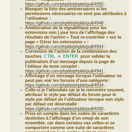
https://github.com/phpbb/phpbb/pull/4955
;
Masquer la liste des anniversaires si les
permissions nécessaires ne sont pas attribuées à
l’utilisateur :
https://github.com/phpbb/phpbb/pull/4948
;
Amélioration de la signalétique pour les
extensions non ) jour lors de l’affichage des
résultats de l’action « Tout re-contrôler » sur la
page « Gérer les extensions » :
https://github.com/phpbb/phpbb/pull/4944
;
Correction de l’action de la combinaison des
touches
CTRL
+
ENTER
pour valider la
publication d’un message depuis la page de
l’éditeur de texte complet :
https://github.com/phpbb/phpbb/pull/4941
;
Affichage d’un message lorsque l’utilisateur ne
peut pas voir les forums d’une catégorie :
https://github.com/phpbb/phpbb/pull/4934
;
Celle-ci je l’attendais car je la rencontre souvent,
attribuer le style par défaut du forum pour le
style par défaut de l’utilisateur lorsque son style
par défaut est désinstallé :
https://github.com/phpbb/phpbb/pull/4930
;
Prise en compte dans les suites de caractères
destinées à l’affichage d’un emoji de son
ensemble, car dans certains cas celles-ci se
comportent comme une suite de caractères