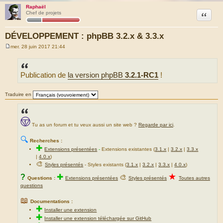
Raphaël
Citation
Chef de projets
DÉVELOPPEMENT : phpBB 3.2.x & 3.3.x
mer. 28 juin 2017 21:44
M
e
s
s
Publication de
la version phpBB
3.2.1-RC1
!
a
g
e
Traduire en
Tu as un forum et tu veux aussi un site web ?
Regarde par ici
.
🔍
Recherches :
✚
Extensions présentées
-
Extensions existantes (
3.1.x
|
3.2.x
|
3.3.x
|
4.0.x
)
🎨
Styles présentés
- Styles existants (
3.1.x
|
3.2.x
|
3.3.x
|
4.0.x
)
★
?
✚
🎨
Questions :
Extensions présentées
Styles présentés
Toutes autres
questions
📖
Documentations :
✚
Installer une extension
✚
Installer une extension téléchargée sur GitHub