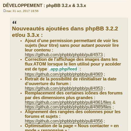
DÉVELOPPEMENT : phpBB 3.2.x & 3.3.x
mar. 31 oct. 2017 18:56
M
e
s
s
Nouveautés ajoutées dans phpBB 3.2.2
a
g
et/ou 3.3.x :
e
Ajout d’une permission permettant de voir les
sujets (leur titre) sans pour autant pouvoir lire
leur contenu :
https://github.com/phpbb/phpbb/pull/4973
;
Correction de l’affichage des images dans les
flux ATOM lorsque le lien utilisé pour y accéder
est de type
.app.php/feed
:
https://github.com/phpbb/phpbb/pull/4969
;
Retrait de la possibilité de réinitialiser la date
d’ouverture du forum :
https://github.com/phpbb/phpbb/pull/4953
;
Remplacement des certaines icônes des forums
par des dimensions plus grandes :
https://github.com/phpbb/phpbb/pull/4961/files
&
https://github.com/phpbb/phpbb/pull/4989/files
;
Alignement des rangées des colonnes pour les
forums et sujets :
https://github.com/phpbb/phpbb/pull/4956
;
Optimisation de la page « Nous contacter » en
mode « responsive » :