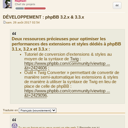
Raphaël
Citation
Chef de projets
DÉVELOPPEMENT : phpBB 3.2.x & 3.3.x
sam. 26 août 2017 02:54
M
e
s
s
Deux ressources précieuses pour optimiser les
a
g
performances des extensions et styles dédiés à phpBB
e
3.1.x, 3.2.x et 3.3.x :
Tutoriel de conversion d’extensions & styles au
moyen de la syntaxe de
Twig
:
https://www.phpbb.com/community/viewtop ...
&t=2424606
;
Outil « Twig Converter » permettant de convertir de
manière semi-automatique les extensions & styles
de manière à utiliser la syntaxe de Twig en lieu de
place de celle de phpBB :
https://www.phpbb.com/community/viewtop ...
&t=2429096
.
Traduire en
Tu as un forum et tu veux aussi un site web ?
Regarde par ici
.