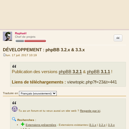
Raphaël
Citation
Chef de projets
DÉVELOPPEMENT : phpBB 3.2.x & 3.3.x
lun. 17 juil. 2017 10:19
M
e
s
s
Publication des versions
phpBB
3.2.1
&
phpBB
3.1.1
!
a
g
e
Liens de téléchargements :
viewtopic.php?f=23&t=441
Traduire en
Tu as un forum et tu veux aussi un site web ?
Regarde par ici
.
🔍
Recherches :
✚
Extensions présentées
-
Extensions existantes (
3.1.x
|
3.2.x
|
3.3.x