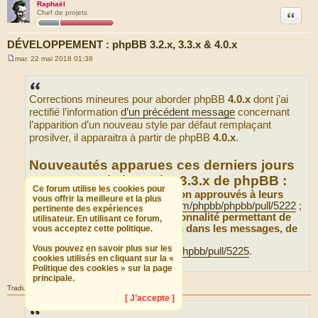
Raphaël
Citation
Chef de projets
DÉVELOPPEMENT : phpBB 3.2.x, 3.3.x & 4.0.x
mar. 22 mai 2018 01:38
M
e
s
s
Corrections mineures pour aborder phpBB
4.0.x
dont j’ai
a
g
rectifié l’information
d’un précédent message
concernant
e
l’apparition d’un nouveau style par défaut remplaçant
prosilver, il apparaitra à partir de phpBB
4.0.x
.
Nouveautés apparues ces derniers jours
concernant la branche 3.3.x de phpBB :
Ce forum utilise les cookies pour
Afficher les messages non approuvés à leurs
vous offrir la meilleure et la plus
auteurs :
https://github.com/phpbb/phpbb/pull/5222
;
pertinente des expériences
Implantation de la fonctionnalité permettant de
utilisateur. En utilisant ce forum,
mentionner les membres dans les messages, de
vous acceptez cette politique.
type @nomdutilisateur :
Vous pouvez en savoir plus sur les
https://github.com/phpbb/phpbb/pull/5225
.
cookies utilisés en cliquant sur la «
Politique des cookies » sur la page
principale.
Traduire en
[ J’accepte ]