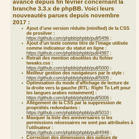
avancé depuis fin février concernant la
branche 3.3.x de phpBB. Voici leurs
nouveautés parues depuis novembre
2017 :
Ajout d’une version réduite (minified) de la CSS
de prosilver :
https://github.com/phpbb/phpbb/pull/5496
;
Ajout d’un texte comme titre de l’image utilisée
comme indicateur du statut en ligne :
https://github.com/phpbb/phpbb/pull/4987
;
Retrait des mention obsolètes du fichier
tweaks.css :
https://github.com/phpbb/phpbb/pull/5000
;
Meilleur gestion des navigateurs par le style :
https://github.com/phpbb/phpbb/pull/5005
;
Optimisation du mode d'affichage de lecture de
la droite vers la gauche (RTL: Right To Left pour
les langues arabes notamment) :
https://github.com/phpbb/phpbb/pull/5006
;
Allègement de la CSS par la suppression de
propriétés redondantes :
https://github.com/phpbb/phpbb/pull/5010
;
Masquer la liste des anniversaires si les
permissions nécessaires ne sont pas attribuées à
l’utilisateur :
https://github.com/phpbb/phpbb/pull/4948
;
Correction des dimensions des polices de