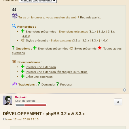
Traduire en
Tu as un forum et tu veux aussi un site web ?
Regarde par ici
.
🔍
Recherches :
✚
Extensions présentées
-
Extensions existantes (
3.1.x
|
3.2.x
|
3.3.x
|
4.0.x
)
🎨
Styles présentés
- Styles existants (
3.1.x
|
3.2.x
|
3.3.x
|
4.0.x
)
★
?
✚
🎨
Questions :
Extensions présentées
Styles présentés
Toutes autres
questions
📖
Documentations :
✚
Installer une extension
✚
Installer une extension téléchargée sur GitHub
✚
Créer une extension
✍
?
?
Traductions :
Demander
Proposer
Raphaël
Citation
Chef de projets
DÉVELOPPEMENT : phpBB 3.2.x & 3.3.x
sam. 12 mai 2018 23:10
M
e
s