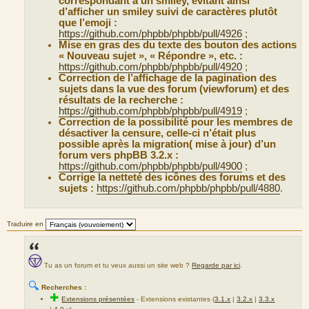
correspondant à un smiley, évitant ainsi
d’afficher un smiley suivi de caractères plutôt
que l’emoji :
https://github.com/phpbb/phpbb/pull/4926
;
Mise en gras des du texte des bouton des actions
« Nouveau sujet », « Répondre », etc. :
https://github.com/phpbb/phpbb/pull/4920
;
Correction de l’affichage de la pagination des
sujets dans la vue des forum (viewforum) et des
résultats de la recherche :
https://github.com/phpbb/phpbb/pull/4919
;
Correction de la possibilité pour les membres de
désactiver la censure, celle-ci n’était plus
possible après la migration( mise à jour) d’un
forum vers phpBB 3.2.x :
https://github.com/phpbb/phpbb/pull/4900
;
Corrige la netteté des icônes des forums et des
sujets :
https://github.com/phpbb/phpbb/pull/4880
.
Traduire en
Tu as un forum et tu veux aussi un site web ?
Regarde par ici
.
🔍
Recherches :
✚
Extensions présentées
-
Extensions existantes (
3.1.x
|
3.2.x
|
3.3.x