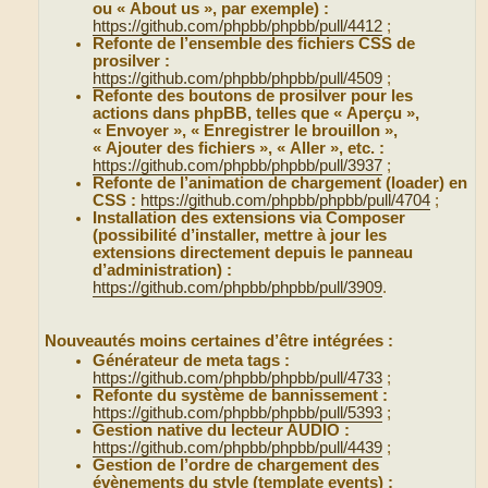
ou « About us », par exemple) :
https://github.com/phpbb/phpbb/pull/4412
;
Refonte de l’ensemble des fichiers CSS de
prosilver :
https://github.com/phpbb/phpbb/pull/4509
;
Refonte des boutons de prosilver pour les
actions dans phpBB, telles que « Aperçu »,
« Envoyer », « Enregistrer le brouillon »,
« Ajouter des fichiers », « Aller », etc. :
https://github.com/phpbb/phpbb/pull/3937
;
Refonte de l’animation de chargement (loader) en
CSS :
https://github.com/phpbb/phpbb/pull/4704
;
Installation des extensions via Composer
(possibilité d’installer, mettre à jour les
extensions directement depuis le panneau
d’administration) :
https://github.com/phpbb/phpbb/pull/3909
.
Nouveautés moins certaines d’être intégrées :
Générateur de meta tags :
https://github.com/phpbb/phpbb/pull/4733
;
Refonte du système de bannissement :
https://github.com/phpbb/phpbb/pull/5393
;
Gestion native du lecteur AUDIO :
https://github.com/phpbb/phpbb/pull/4439
;
Gestion de l’ordre de chargement des
évènements du style (template events) :