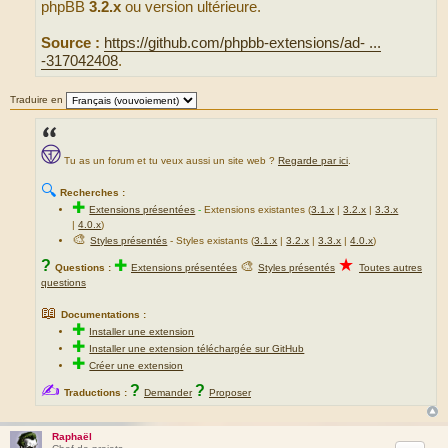
phpBB
3.2.x
ou version ultérieure.
Source :
https://github.com/phpbb-extensions/ad- ...
-317042408
.
Traduire en
Tu as un forum et tu veux aussi un site web ?
Regarde par ici
.
🔍
Recherches :
✚
Extensions présentées
-
Extensions existantes (
3.1.x
|
3.2.x
|
3.3.x
|
4.0.x
)
🎨
Styles présentés
- Styles existants (
3.1.x
|
3.2.x
|
3.3.x
|
4.0.x
)
★
?
✚
🎨
Questions :
Extensions présentées
Styles présentés
Toutes autres
questions
📖
Documentations :
✚
Installer une extension
✚
Installer une extension téléchargée sur GitHub
✚
Créer une extension
✍
?
?
Traductions :
Demander
Proposer
Raphaël