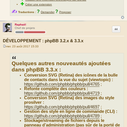
✚
Créer une extension
✍
?
?
Traductions :
Demander
Proposer
Raphaël
Citation
Chef de projets
DÉVELOPPEMENT : phpBB 3.2.x & 3.3.x
mer. 23 août 2017 15:33
M
e
s
s
Quelques autres nouveautés ajoutées
a
g
dans phpBB 3.3.x :
e
Conversion SVG (Retina) des icônes de la bulle
de contacts dans la vue du sujet (viewtopic) :
https://github.com/phpbb/phpbb/pull/4765
;
Refonte complète des couleurs :
https://github.com/phpbb/phpbb/pull/4719
;
Conversion SVG (Retina) des images du style
prosilver :
https://github.com/phpbb/phpbb/pull/4697
;
Gestion des style en ligne de commande (CLI) :
https://github.com/phpbb/phpbb/pull/4789
;
Stockage/streaming de fichiers depuis le
panneau d’administration (pas sûr de la porté de