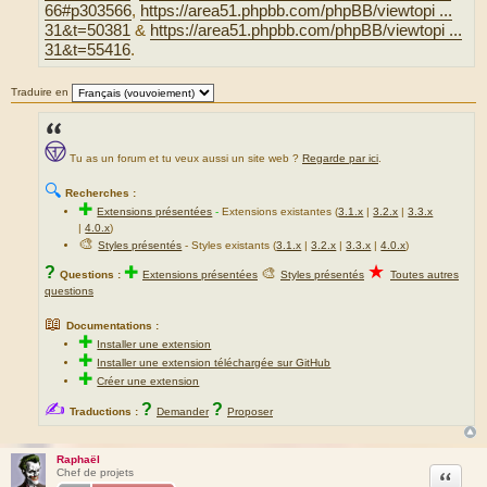
66#p303566
,
https://area51.phpbb.com/phpBB/viewtopi ...
31&t=50381
&
https://area51.phpbb.com/phpBB/viewtopi ...
31&t=55416
.
Traduire en
Tu as un forum et tu veux aussi un site web ?
Regarde par ici
.
🔍
Recherches :
✚
Extensions présentées
-
Extensions existantes (
3.1.x
|
3.2.x
|
3.3.x
|
4.0.x
)
🎨
Styles présentés
- Styles existants (
3.1.x
|
3.2.x
|
3.3.x
|
4.0.x
)
★
?
✚
🎨
Questions :
Extensions présentées
Styles présentés
Toutes autres
questions
📖
Documentations :
✚
Installer une extension
✚
Installer une extension téléchargée sur GitHub
✚
Créer une extension
✍
?
?
Traductions :
Demander
Proposer
Raphaël
Citation
Chef de projets