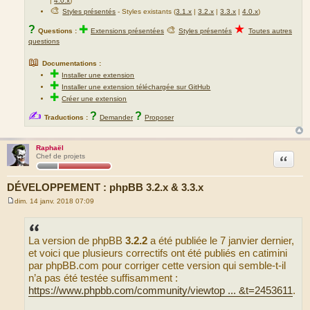
|
4.0.x
)
🎨
Styles présentés
- Styles existants (
3.1.x
|
3.2.x
|
3.3.x
|
4.0.x
)
★
?
✚
🎨
Questions :
Extensions présentées
Styles présentés
Toutes autres
questions
📖
Documentations :
✚
Installer une extension
✚
Installer une extension téléchargée sur GitHub
✚
Créer une extension
✍
?
?
Traductions :
Demander
Proposer
Raphaël
Citation
Chef de projets
DÉVELOPPEMENT : phpBB 3.2.x & 3.3.x
dim. 14 janv. 2018 07:09
M
e
s
s
La version de phpBB
3.2.2
a été publiée le 7 janvier dernier,
a
g
et voici que plusieurs correctifs ont été publiés en catimini
e
par phpBB.com pour corriger cette version qui semble-t-il
n’a pas été testée suffisamment :
https://www.phpbb.com/community/viewtop ... &t=2453611
.