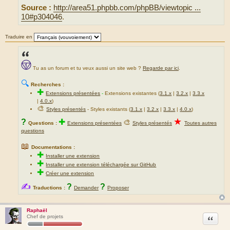
Source :
http://area51.phpbb.com/phpBB/viewtopic ...
10#p304046
.
Traduire en
Tu as un forum et tu veux aussi un site web ?
Regarde par ici
.
🔍
Recherches :
✚
Extensions présentées
-
Extensions existantes (
3.1.x
|
3.2.x
|
3.3.x
|
4.0.x
)
🎨
Styles présentés
- Styles existants (
3.1.x
|
3.2.x
|
3.3.x
|
4.0.x
)
★
?
✚
🎨
Questions :
Extensions présentées
Styles présentés
Toutes autres
questions
📖
Documentations :
✚
Installer une extension
✚
Installer une extension téléchargée sur GitHub
✚
Créer une extension
✍
?
?
Traductions :
Demander
Proposer
Raphaël
Citation
Chef de projets