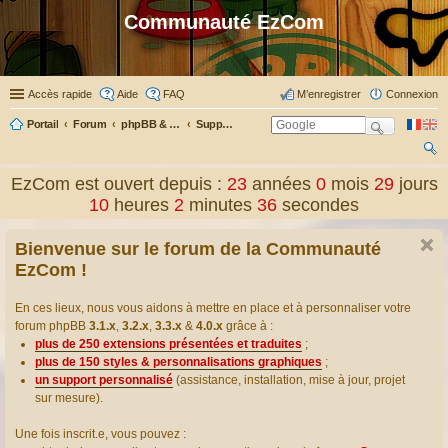
Communauté EzCom
Accès rapide
Aide
FAQ
M’enregistrer
Connexion
Portail
Forum
phpBB & Co
Support pour phpBB
ec
EzCom est ouvert depuis :
23
années
0
mois
29
jours
her
10
heures
2
minutes
38
secondes
ch
Bienvenue sur le forum de la Communauté
er
EzCom !
En ces lieux, nous vous aidons à mettre en place et à personnaliser votre
forum phpBB
3.1.x
,
3.2.x
,
3.3.x
&
4.0.x
grâce à :
plus de 250 extensions présentées et traduites
;
plus de 150 styles & personnalisations graphiques
;
un support personnalisé
(assistance, installation, mise à jour, projet
sur mesure).
Une fois inscrit.e, vous pouvez :