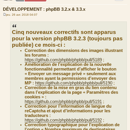
DÉVELOPPEMENT : phpBB 3.2.x & 3.3.x
jeu. 26 avr. 2018 04:07
M
e
s
s
Cinq nouveaux correctifs sont apparus
a
g
pour la version phpBB 3.2.3 (toujours pas
e
publiée) ce mois-ci :
Correction des dimensions des images illustrant
les forums :
https://github.com/phpbb/phpbb/pull/5189
;
Amélioration de l’explication de la nouvelle
fonctionnalité permettant d’afficher le bouton
« Envoyer un message privé » seulement aux
membres ayant la permissions d’envoyer des
MP :
https://github.com/phpbb/phpbb/pull/5190
;
Correction de la mise en gras du lien contenu
dans l’explication de la page « Paramètres des
cookies » :
https://github.com/phpbb/phpbb/pull/5191
;
Correction pour l’information de langue du
reCaptcha et ajout d’informations pour les
traducteurs :
https://github.com/phpbb/phpbb/pull/5192
;
Correction typographique pour l’explication de
l’option « Nombre maximum de destinataires