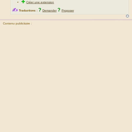
✚
Créer une extension
✍
?
?
Traductions :
Demander
Proposer
Contenu publicitaire :