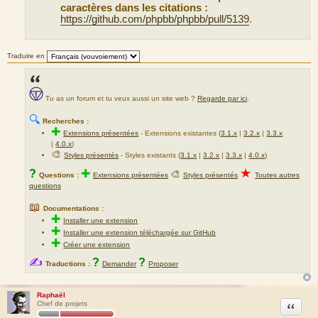
caractères dans les citations :
https://github.com/phpbb/phpbb/pull/5139
.
Traduire en
Tu as un forum et tu veux aussi un site web ?
Regarde par ici
.
🔍
Recherches :
✚
Extensions présentées
-
Extensions existantes (
3.1.x
|
3.2.x
|
3.3.x
|
4.0.x
)
🎨
Styles présentés
- Styles existants (
3.1.x
|
3.2.x
|
3.3.x
|
4.0.x
)
★
?
✚
🎨
Questions :
Extensions présentées
Styles présentés
Toutes autres
questions
📖
Documentations :
✚
Installer une extension
✚
Installer une extension téléchargée sur GitHub
✚
Créer une extension
✍
?
?
Traductions :
Demander
Proposer
Raphaël
Citation
Chef de projets