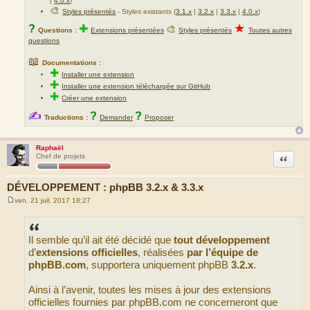
|
4.0.x
)
🎨
Styles présentés
- Styles existants (
3.1.x
|
3.2.x
|
3.3.x
|
4.0.x
)
★
?
✚
🎨
Questions :
Extensions présentées
Styles présentés
Toutes autres
questions
📖
Documentations :
✚
Installer une extension
✚
Installer une extension téléchargée sur GitHub
✚
Créer une extension
✍
?
?
Traductions :
Demander
Proposer
Raphaël
Citation
Chef de projets
DÉVELOPPEMENT : phpBB 3.2.x & 3.3.x
ven. 21 juil. 2017 18:27
M
e
s
s
Il semble qu’il ait été décidé que
tout développement
a
g
d’
extensions officielles
, réalisées
par l’équipe de
e
phpBB.com
, supportera uniquement phpBB
3.2.x
.
Ainsi à l’avenir, toutes les mises à jour des extensions
officielles fournies par phpBB.com ne concerneront que