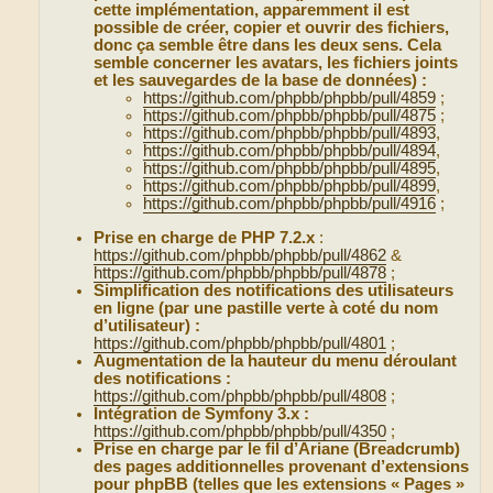
cette implémentation, apparemment il est
possible de créer, copier et ouvrir des fichiers,
donc ça semble être dans les deux sens. Cela
semble concerner les avatars, les fichiers joints
et les sauvegardes de la base de données) :
https://github.com/phpbb/phpbb/pull/4859
;
https://github.com/phpbb/phpbb/pull/4875
;
https://github.com/phpbb/phpbb/pull/4893
,
https://github.com/phpbb/phpbb/pull/4894
,
https://github.com/phpbb/phpbb/pull/4895
,
https://github.com/phpbb/phpbb/pull/4899
,
https://github.com/phpbb/phpbb/pull/4916
;
Prise en charge de PHP 7.2.x
:
https://github.com/phpbb/phpbb/pull/4862
&
https://github.com/phpbb/phpbb/pull/4878
;
Simplification des notifications des utilisateurs
en ligne (par une pastille verte à coté du nom
d’utilisateur) :
https://github.com/phpbb/phpbb/pull/4801
;
Augmentation de la hauteur du menu déroulant
des notifications :
https://github.com/phpbb/phpbb/pull/4808
;
Intégration de Symfony 3.x :
https://github.com/phpbb/phpbb/pull/4350
;
Prise en charge par le fil d’Ariane (Breadcrumb)
des pages additionnelles provenant d’extensions
pour phpBB (telles que les extensions « Pages »