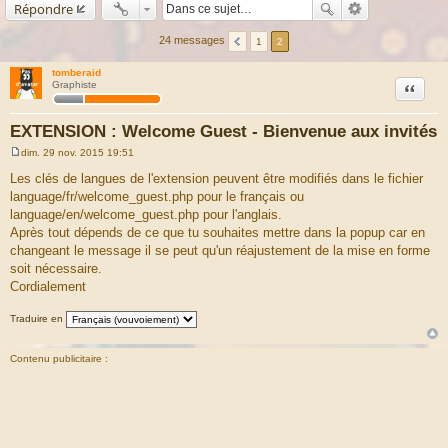
Répondre
24 messages
1
2
tomberaid
Citation
Graphiste
EXTENSION : Welcome Guest - Bienvenue aux invités
dim. 29 nov. 2015 19:51
M
e
Les clés de langues de l'extension peuvent être modifiés dans le fichier
s
language/fr/welcome_guest.php pour le français ou
s
a
language/en/welcome_guest.php pour l'anglais.
g
Après tout dépends de ce que tu souhaites mettre dans la popup car en
e
changeant le message il se peut qu'un réajustement de la mise en forme
soit nécessaire.
Cordialement
Traduire en
Contenu publicitaire :