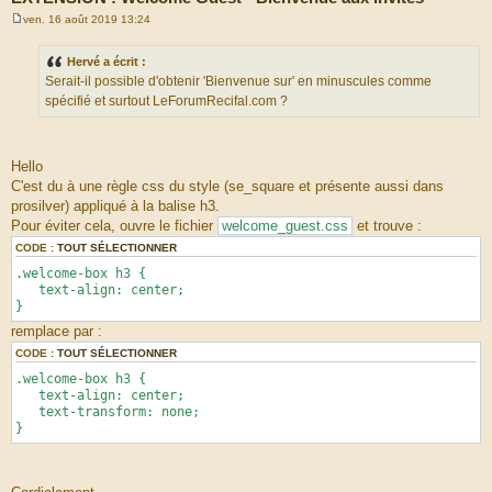
ven. 16 août 2019 13:24
M
e
s
Hervé a écrit :
s
Serait-il possible d'obtenir 'Bienvenue sur' en minuscules comme
a
g
spécifié et surtout LeForumRecifal.com ?
e
Hello
C'est du à une règle css du style (se_square et présente aussi dans
prosilver) appliqué à la balise h3.
Pour éviter cela, ouvre le fichier
welcome_guest.css
et trouve :
CODE :
TOUT SÉLECTIONNER
.welcome-box h3 {
text-align: center;
}
remplace par :
CODE :
TOUT SÉLECTIONNER
.welcome-box h3 {
text-align: center;
text-transform: none;
}