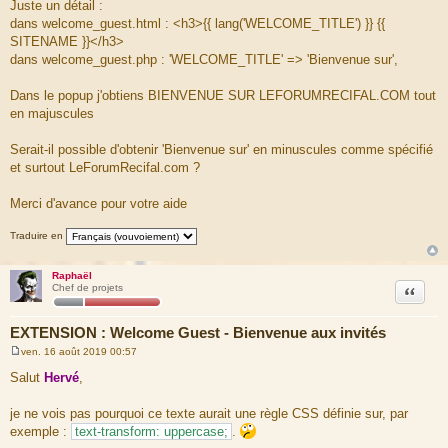
a
Juste un détail :
g
dans welcome_guest.html : <h3>{{ lang('WELCOME_TITLE') }} {{
e
SITENAME }}</h3>
dans welcome_guest.php : 'WELCOME_TITLE' => 'Bienvenue sur',
Dans le popup j'obtiens BIENVENUE SUR LEFORUMRECIFAL.COM tout
en majuscules
Serait-il possible d'obtenir 'Bienvenue sur' en minuscules comme spécifié
et surtout LeForumRecifal.com ?
Merci d'avance pour votre aide
Traduire en
Raphaël
Citation
Chef de projets
EXTENSION : Welcome Guest - Bienvenue aux invités
ven. 16 août 2019 00:57
M
e
Salut
Hervé
,
s
s
a
je ne vois pas pourquoi ce texte aurait une règle CSS définie sur, par
g
exemple :
text-transform: uppercase;
.
e