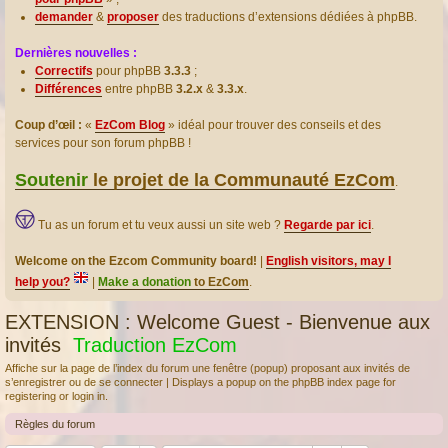
demander
&
proposer
des traductions d’extensions dédiées à phpBB.
Dernières nouvelles :
Correctifs
pour phpBB
3.3.3
;
Différences
entre phpBB
3.2.x
&
3.3.x
.
Coup d’œil :
«
EzCom Blog
» idéal pour trouver des conseils et des
services pour son forum phpBB !
Soutenir
le projet de la Communauté EzCom
.
Tu as un forum et tu veux aussi un site web ?
Regarde par ici
.
Welcome on the Ezcom Community board!
|
English visitors, may I
help you?
|
Make a donation
to EzCom
.
EXTENSION : Welcome Guest - Bienvenue aux
invités
Traduction EzCom
Affiche sur la page de l’index du forum une fenêtre (popup) proposant aux invités de
s’enregistrer ou de se connecter | Displays a popup on the phpBB index page for
registering or login in.
Règles du forum