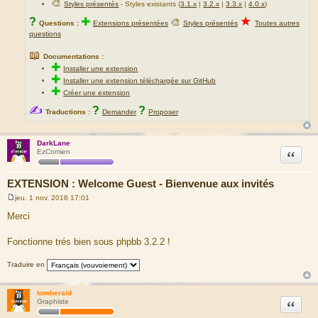
🎨
Styles présentés
- Styles existants (
3.1.x
|
3.2.x
|
3.3.x
|
4.0.x
)
★
?
✚
🎨
Questions :
Extensions présentées
Styles présentés
Toutes autres
questions
📖
Documentations :
✚
Installer une extension
✚
Installer une extension téléchargée sur GitHub
✚
Créer une extension
✍
?
?
Traductions :
Demander
Proposer
DarkLane
Citation
EzComien
EXTENSION : Welcome Guest - Bienvenue aux invités
jeu. 1 nov. 2018 17:01
M
e
Merci
s
s
a
Fonctionne trés bien sous phpbb 3.2.2 !
g
e
Traduire en
tomberaid
Citation
Graphiste