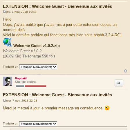
EXTENSION : Welcome Guest - Bienvenue aux invités
jeu. 1 nov. 2018 19:48
M
e
Hello
s
Oups, j'avais oublié que j'avais mis à jour cette extension depuis un
s
a
moment déjà.
g
Voici la dernière archive qui fonctionne très bien sous phpbb-3.2.4-RC1
e
Welcome Guest v1.0.2.zip
Welcome Guest v1.0.2
(16.89 Kio) Téléchargé 598 fois
Traduire en
Raphaël
Citation
Chef de projets
EXTENSION : Welcome Guest - Bienvenue aux invités
mer. 7 nov. 2018 22:03
M
e
Merci je mettrai à jour le premier message en conséquence.
s
s
a
g
Traduire en
e