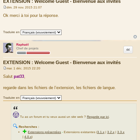
EXTENSION : Welcome Guest - Bienvenue aux invités
dim. 29 nov. 2015 21:07
M
e
Ok merci à toi pour la réponse.
s
s
a
g
Traduire en
e
Raphaël
Citation
Chef de projets
EXTENSION : Welcome Guest - Bienvenue aux invités
mar. 1 déc. 2015 22:20
M
e
Salut
pat33
,
s
s
a
regarde dans les fichiers de l’extension, les fichiers de langue.
g
e
Traduire en
Tu as un forum et tu veux aussi un site web ?
Regarde par ici
.
🔍
Recherches :
✚
Extensions présentées
-
Extensions existantes (
3.1.x
|
3.2.x
|
3.3.x
|
4.0.x
)