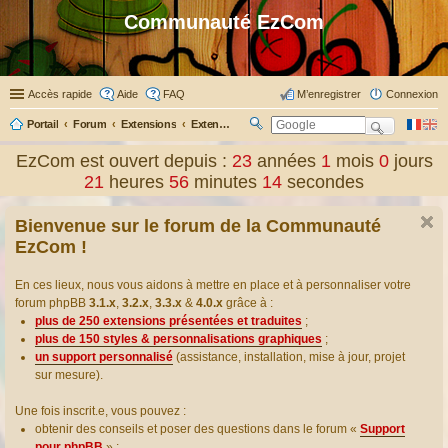
Communauté EzCom
Accès rapide
Aide
FAQ
M’enregistrer
Connexion
Portail
Forum
Extensions
Extensions présentées & traduites
R
ec
EzCom est ouvert depuis :
23
années
1
mois
0
jours
her
21
heures
56
minutes
15
secondes
ch
er
Bienvenue sur le forum de la Communauté
EzCom !
En ces lieux, nous vous aidons à mettre en place et à personnaliser votre
forum phpBB
3.1.x
,
3.2.x
,
3.3.x
&
4.0.x
grâce à :
plus de 250 extensions présentées et traduites
;
plus de 150 styles & personnalisations graphiques
;
un support personnalisé
(assistance, installation, mise à jour, projet
sur mesure).
Une fois inscrit.e, vous pouvez :
obtenir des conseils et poser des questions dans le forum «
Support
pour phpBB
» ;