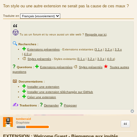
Ton style ou une autre extension ne serait pas la cause de ces maux ?
Traduire en
Tu as un forum et tu veux aussi un site web ?
Regarde par ici
.
🔍
Recherches :
✚
Extensions présentées
-
Extensions existantes (
3.1.x
|
3.2.x
|
3.3.x
|
4.0.x
)
🎨
Styles présentés
- Styles existants (
3.1.x
|
3.2.x
|
3.3.x
|
4.0.x
)
★
?
✚
🎨
Questions :
Extensions présentées
Styles présentés
Toutes autres
questions
📖
Documentations :
✚
Installer une extension
✚
Installer une extension téléchargée sur GitHub
✚
Créer une extension
✍
?
?
Traductions :
Demander
Proposer
tomberaid
Citation
Graphiste
EXTENSION : Welcome Guest - Bienvenue aux invités