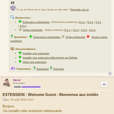
Tu as un forum et tu veux aussi un site web ?
Regarde par ici
.
🔍
Recherches :
✚
Extensions présentées
-
Extensions existantes (
3.1.x
|
3.2.x
|
3.3.x
|
4.0.x
)
🎨
Styles présentés
- Styles existants (
3.1.x
|
3.2.x
|
3.3.x
|
4.0.x
)
★
?
✚
🎨
Questions :
Extensions présentées
Styles présentés
Toutes autres
questions
📖
Documentations :
✚
Installer une extension
✚
Installer une extension téléchargée sur GitHub
✚
Créer une extension
✍
?
?
Traductions :
Demander
Proposer
Hervé
Citation
EzComien
EXTENSION : Welcome Guest - Bienvenue aux invités
jeu. 15 août 2019 14:07
M
e
Bonjour,
s
J'ai installé cette extension intéressante.
s