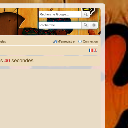
gles
M’enregistrer
Connexion
es
41
secondes