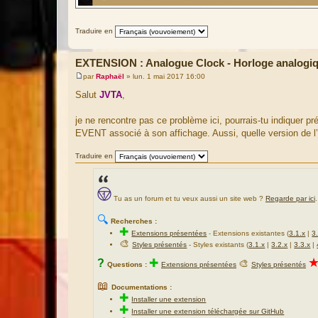
Traduire en
EXTENSION : Analogue Clock - Horloge analogi
par
Raphaël
»
lun. 1 mai 2017 16:00
M
e
Salut
JVTA
,
s
s
a
je ne rencontre pas ce problème ici, pourrais-tu indiquer 
g
EVENT associé à son affichage. Aussi, quelle version de l’e
e
Traduire en
Tu as un forum et tu veux aussi un site web ?
Regarde par ici
.
🔍
Recherches :
✚
Extensions présentées
-
Extensions existantes (
3.1.x
|
3
🎨
Styles présentés
- Styles existants (
3.1.x
|
3.2.x
|
3.3.x
|
?
✚
🎨
Questions :
Extensions présentées
Styles présentés
📖
Documentations :
✚
Installer une extension
✚
Installer une extension téléchargée sur GitHub