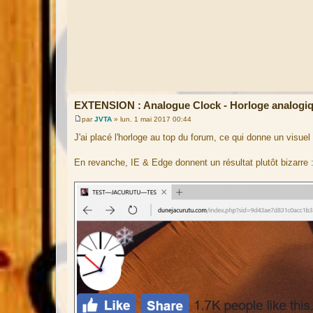
EXTENSION : Analogue Clock - Horloge analogi
par
JVTA
»
lun. 1 mai 2017 00:44
M
e
J'ai placé l'horloge au top du forum, ce qui donne un visue
s
s
a
En revanche, IE & Edge donnent un résultat plutôt bizarre 
g
e