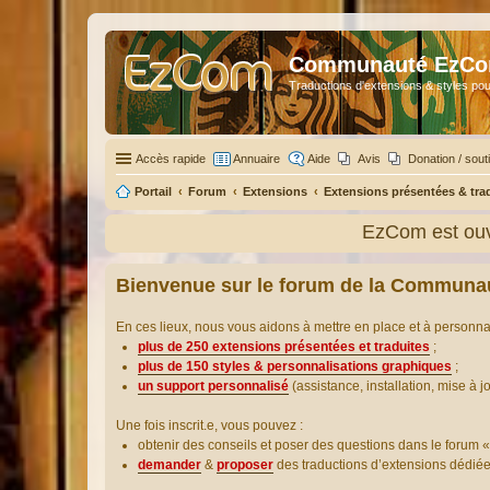
Communauté EzC
Traductions d'extensions & styles pou
Accès rapide
Annuaire
Aide
Avis
Donation / sout
Portail
Forum
Extensions
Extensions présentées & tra
EzCom est ouv
Bienvenue sur le forum de la Communa
En ces lieux, nous vous aidons à mettre en place et à personn
plus de 250 extensions présentées et traduites
;
plus de 150 styles & personnalisations graphiques
;
un support personnalisé
(assistance, installation, mise à j
Une fois inscrit.e, vous pouvez :
obtenir des conseils et poser des questions dans le forum «
demander
&
proposer
des traductions d’extensions dédié