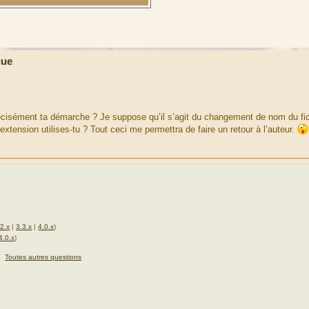
que
précisément ta démarche ? Je suppose qu’il s’agit du changement de nom du fic
xtension utilises-tu ? Tout ceci me permettra de faire un retour à l’auteur.
.2.x
|
3.3.x
|
4.0.x
)
4.0.x
)
★
Toutes autres questions