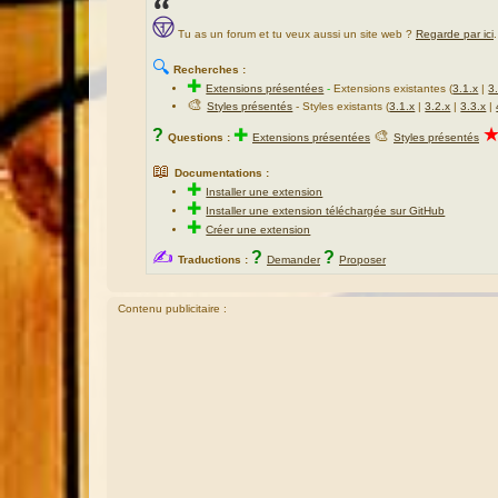
Tu as un forum et tu veux aussi un site web ?
Regarde par ici
.
🔍
Recherches :
✚
Extensions présentées
-
Extensions existantes (
3.1.x
|
3
🎨
Styles présentés
- Styles existants (
3.1.x
|
3.2.x
|
3.3.x
|
?
✚
🎨
Questions :
Extensions présentées
Styles présentés
📖
Documentations :
✚
Installer une extension
✚
Installer une extension téléchargée sur GitHub
✚
Créer une extension
✍
?
?
Traductions :
Demander
Proposer
Contenu publicitaire :