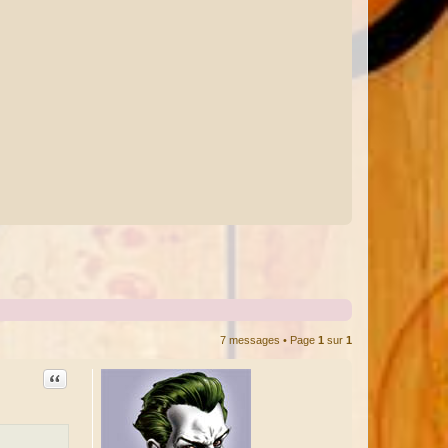
7 messages • Page
1
sur
1
Citation