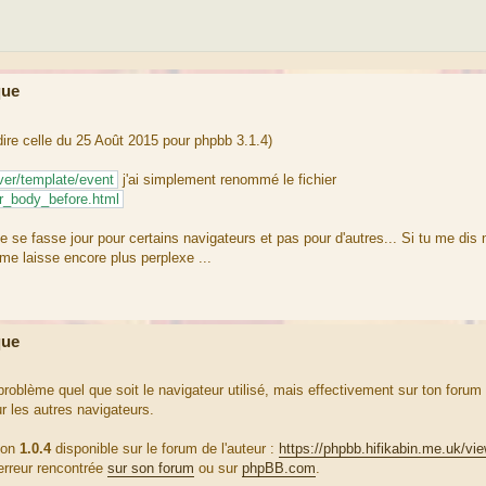
que
-dire celle du 25 Août 2015 pour phpbb 3.1.4)
lver/template/event
j'ai simplement renommé le fichier
r_body_before.html
ème se fasse jour pour certains navigateurs et pas pour d'autres... Si tu me dis 
 me laisse encore plus perplexe ...
que
roblème quel que soit le navigateur utilisé, mais effectivement sur ton forum
r les autres navigateurs.
sion
1.0.4
disponible sur le forum de l'auteur :
https://phpbb.hifikabin.me.uk/vi
’erreur rencontrée
sur son forum
ou sur
phpBB.com
.