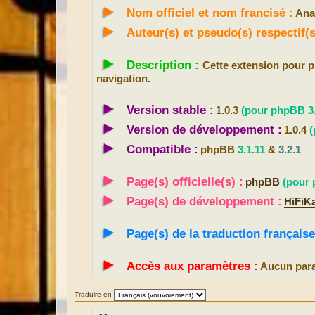
►
a
Nom officiel et nom francisé :
Ana
g
e
►
Auteur(s) et pseudo(s) respectif
►
Description :
Cette extension pour
navigation.
►
Version stable :
1.0.3
(pour phpBB 3.
►
Version de développement :
1.0.4
(
►
Compatible :
phpBB
3.1.11
&
3.2.1
►
Page(s) officielle(s) :
phpBB
(pour 
►
Page(s) de développement :
HiFiK
►
Page(s) de la traduction française
►
Accès aux paramètres :
Aucun para
Traduire en