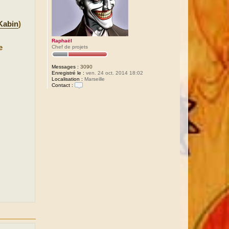
Kabin
)
Raphaël
e
Chef de projets
Messages :
3090
Enregistré le :
ven. 24 oct. 2014 18:02
Localisation :
Marseille
Contact :
C
o
n
t
a
c
t
e
r
R
a
p
h
a
ë
l