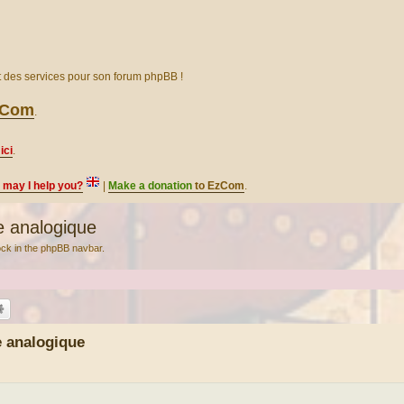
et des services pour son forum phpBB !
EzCom
.
ici
.
, may I help you?
|
Make a donation
to EzCom
.
 analogique
lock in the phpBB navbar.
 analogique