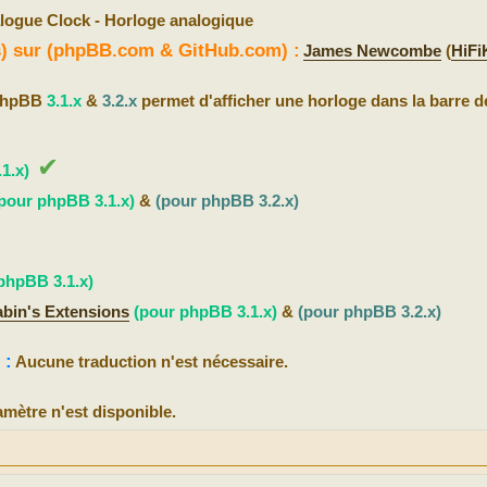
logue Clock - Horloge analogique
(s) sur (phpBB.com & GitHub.com) :
James Newcombe
(
HiFi
 phpBB
3.1.x
&
3.2.x
permet d'afficher une horloge dans la barre d
✔
1.x)
pour phpBB 3.1.x)
&
(pour phpBB 3.2.x)
phpBB 3.1.x)
abin's Extensions
(pour phpBB 3.1.x)
&
(pour phpBB 3.2.x)
 :
Aucune traduction n'est nécessaire.
mètre n'est disponible.