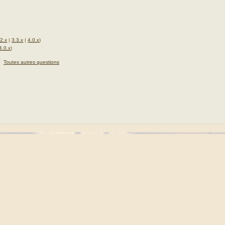
.2.x
|
3.3.x
|
4.0.x
)
4.0.x
)
★
Toutes autres questions