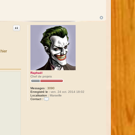
Citation
hier
Raphaël
Chef de projets
Messages :
3090
Enregistré le :
ven. 24 oct. 2014 18:02
Localisation :
Marseille
Contact :
C
o
n
t
a
c
t
e
r