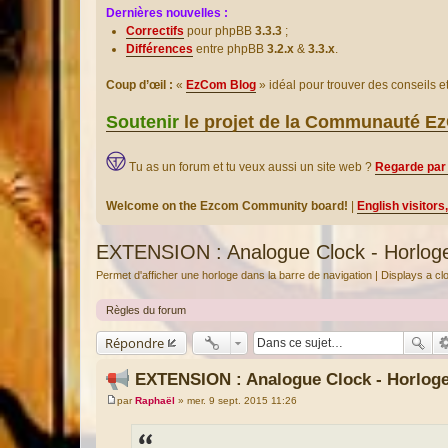
Dernières nouvelles :
Correctifs
pour phpBB
3.3.3
;
Différences
entre phpBB
3.2.x
&
3.3.x
.
Coup d’œil :
«
EzCom Blog
» idéal pour trouver des conseils 
Soutenir
le projet de la Communauté 
Tu as un forum et tu veux aussi un site web ?
Regarde par 
Welcome on the Ezcom Community board!
|
English visitors
EXTENSION : Analogue Clock - Horloge
Permet d'afficher une horloge dans la barre de navigation | Displays a c
Règles du forum
Répondre
EXTENSION : Analogue Clock - Horloge
par
Raphaël
»
mer. 9 sept. 2015 11:26
M
e
s
s