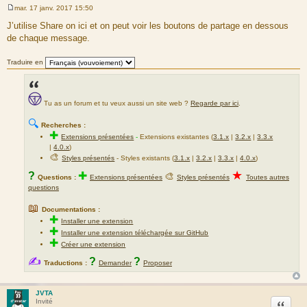
mar. 17 janv. 2017 15:50
M
e
J’utilise Share on ici et on peut voir les boutons de partage en dessous
s
de chaque message.
s
a
g
Traduire en
e
Tu as un forum et tu veux aussi un site web ?
Regarde par ici
.
🔍
Recherches :
✚
Extensions présentées
-
Extensions existantes (
3.1.x
|
3.2.x
|
3.3.x
|
4.0.x
)
🎨
Styles présentés
- Styles existants (
3.1.x
|
3.2.x
|
3.3.x
|
4.0.x
)
★
?
✚
🎨
Questions :
Extensions présentées
Styles présentés
Toutes autres
questions
📖
Documentations :
✚
Installer une extension
✚
Installer une extension téléchargée sur GitHub
✚
Créer une extension
✍
?
?
Traductions :
Demander
Proposer
JVTA
Citation
Invité