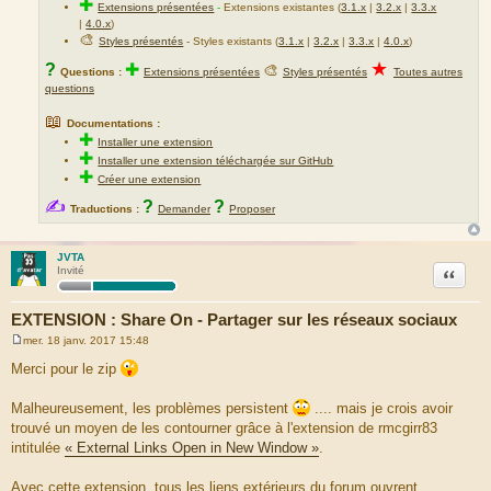
✚
Extensions présentées
-
Extensions existantes (
3.1.x
|
3.2.x
|
3.3.x
|
4.0.x
)
🎨
Styles présentés
- Styles existants (
3.1.x
|
3.2.x
|
3.3.x
|
4.0.x
)
★
?
✚
🎨
Questions :
Extensions présentées
Styles présentés
Toutes autres
questions
📖
Documentations :
✚
Installer une extension
✚
Installer une extension téléchargée sur GitHub
✚
Créer une extension
✍
?
?
Traductions :
Demander
Proposer
JVTA
Citation
Invité
EXTENSION : Share On - Partager sur les réseaux sociaux
mer. 18 janv. 2017 15:48
M
e
Merci pour le zip
s
s
a
Malheureusement, les problèmes persistent
.... mais je crois avoir
g
trouvé un moyen de les contourner grâce à l'extension de rmcgirr83
e
intitulée
« External Links Open in New Window »
.
Avec cette extension, tous les liens extérieurs du forum ouvrent