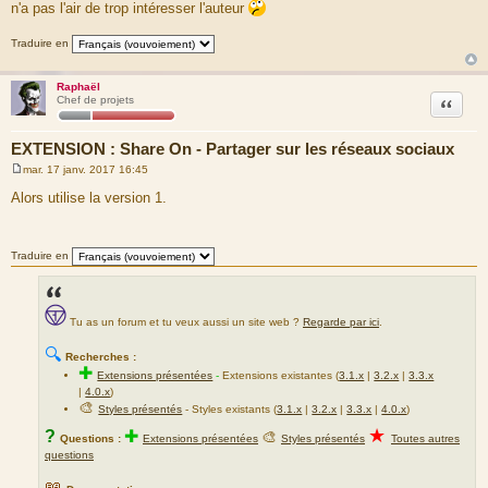
n'a pas l'air de trop intéresser l'auteur
Traduire en
Raphaël
Citation
Chef de projets
EXTENSION : Share On - Partager sur les réseaux sociaux
mar. 17 janv. 2017 16:45
M
e
Alors utilise la version 1.
s
s
a
g
Traduire en
e
Tu as un forum et tu veux aussi un site web ?
Regarde par ici
.
🔍
Recherches :
✚
Extensions présentées
-
Extensions existantes (
3.1.x
|
3.2.x
|
3.3.x
|
4.0.x
)
🎨
Styles présentés
- Styles existants (
3.1.x
|
3.2.x
|
3.3.x
|
4.0.x
)
★
?
✚
🎨
Questions :
Extensions présentées
Styles présentés
Toutes autres
questions
📖