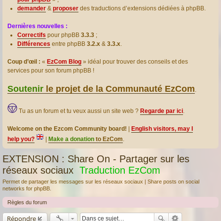
demander
&
proposer
des traductions d’extensions dédiées à phpBB.
Dernières nouvelles :
Correctifs
pour phpBB
3.3.3
;
Différences
entre phpBB
3.2.x
&
3.3.x
.
Coup d’œil :
«
EzCom Blog
» idéal pour trouver des conseils et des
services pour son forum phpBB !
Soutenir
le projet de la Communauté EzCom
.
Tu as un forum et tu veux aussi un site web ?
Regarde par ici
.
Welcome on the Ezcom Community board!
|
English visitors, may I
help you?
|
Make a donation
to EzCom
.
EXTENSION : Share On - Partager sur les
réseaux sociaux
Traduction EzCom
Permet de partager les messages sur les réseaux sociaux | Share posts on social
networks for phpBB.
Règles du forum
Répondre