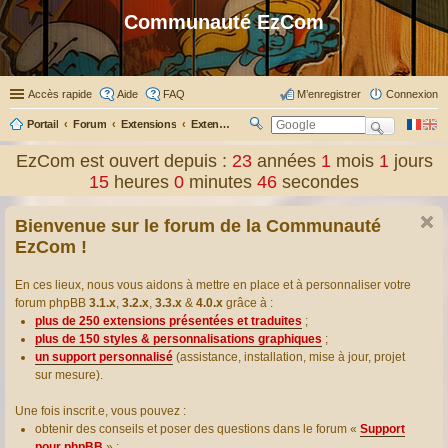
Communauté EzCom
Accès rapide
Aide
FAQ
M’enregistrer
Connexion
Portail
Forum
Extensions
Extensions présentées & traduites
R
ec
EzCom est ouvert depuis :
23
années
1
mois
1
jours
her
15
heures
0
minutes
47
secondes
ch
er
Bienvenue sur le forum de la Communauté
EzCom !
En ces lieux, nous vous aidons à mettre en place et à personnaliser votre
forum phpBB
3.1.x
,
3.2.x
,
3.3.x
&
4.0.x
grâce à :
plus de 250 extensions présentées et traduites
;
plus de 150 styles & personnalisations graphiques
;
un support personnalisé
(assistance, installation, mise à jour, projet
sur mesure).
Une fois inscrit.e, vous pouvez :
obtenir des conseils et poser des questions dans le forum «
Support
pour phpBB
» ;