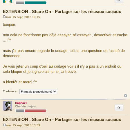
EXTENSION : Share On - Partager sur les réseaux sociaux
mar. 15 sept. 2015 13:15
M
e
bonjour,
s
s
a
non cela ne fonctionne pas déjà essayer, ré essayer , desactiver et cache
g
... ^^
e
mais j'ai pas encore regardé le codage, c'était une question de facilité de
demander.
Je vais jeter un coup d'oeil au codage voir s'il n'y a pas à un endroit ou
cela bloque et je signalerais ici si j'ai trouvé.
a bientôt et merci ^^
Traduire en
Raphaël
Citation
Chef de projets
EXTENSION : Share On - Partager sur les réseaux sociaux
mar. 15 sept. 2015 13:33
M