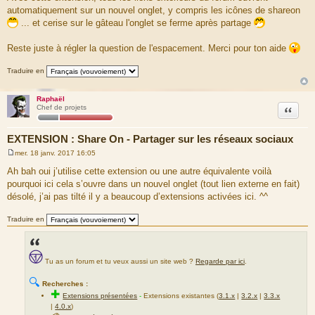
automatiquement sur un nouvel onglet, y compris les icônes de shareon
... et cerise sur le gâteau l'onglet se ferme après partage
Reste juste à régler la question de l'espacement. Merci pour ton aide
Traduire en
Raphaël
Citation
Chef de projets
EXTENSION : Share On - Partager sur les réseaux sociaux
mer. 18 janv. 2017 16:05
M
e
Ah bah oui j’utilise cette extension ou une autre équivalente voilà
s
pourquoi ici cela s’ouvre dans un nouvel onglet (tout lien externe en fait)
s
a
désolé, j’ai pas tilté il y a beaucoup d’extensions activées ici. ^^
g
e
Traduire en
Tu as un forum et tu veux aussi un site web ?
Regarde par ici
.
🔍
Recherches :
✚
Extensions présentées
-
Extensions existantes (
3.1.x
|
3.2.x
|
3.3.x
|
4.0.x
)