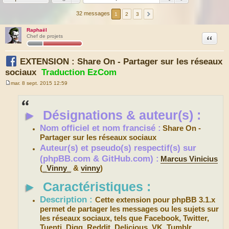
32 messages
1
2
3
Raphaël
Citation
Chef de projets
EXTENSION : Share On - Partager sur les réseaux
sociaux
Traduction EzCom
mar. 8 sept. 2015 12:59
M
e
s
s
►
Désignations & auteur(s) :
a
g
e
Nom officiel et nom francisé :
Share On -
Partager sur les réseaux sociaux
Auteur(s) et pseudo(s) respectif(s) sur
(phpBB.com & GitHub.com) :
Marcus Vinicius
(
_Vinny_
&
vinny
)
►
Caractéristiques :
Description :
Cette extension pour phpBB 3.1.x
permet de partager les messages ou les sujets sur
les réseaux sociaux, tels que Facebook, Twitter,
Tuenti, Digg, Reddit, Delicious, VK, Tumblr,