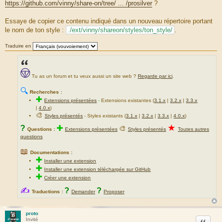
https://github.com/vinny/share-on/tree/ ... /prosilver
?
Essaye de copier ce contenu indiqué dans un nouveau répertoire portant
le nom de ton style :
./ext/vinny/shareon/styles/ton_style/
.
Traduire en
Tu as un forum et tu veux aussi un site web ?
Regarde par ici
.
🔍
Recherches :
✚
Extensions présentées
-
Extensions existantes (
3.1.x
|
3.2.x
|
3.3.x
|
4.0.x
)
🎨
Styles présentés
- Styles existants (
3.1.x
|
3.2.x
|
3.3.x
|
4.0.x
)
★
?
✚
🎨
Questions :
Extensions présentées
Styles présentés
Toutes autres
questions
📖
Documentations :
✚
Installer une extension
✚
Installer une extension téléchargée sur GitHub
✚
Créer une extension
✍
?
?
Traductions :
Demander
Proposer
proto
Citation
Invité