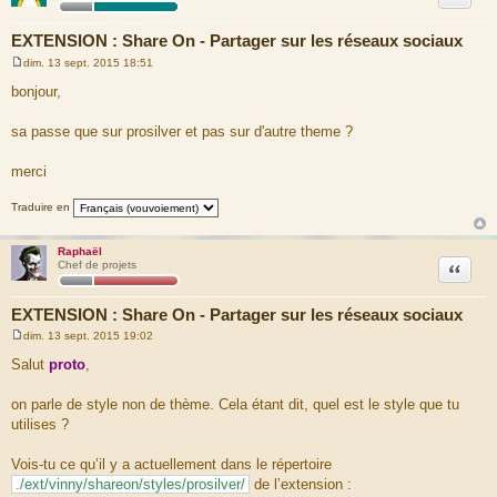
EXTENSION : Share On - Partager sur les réseaux sociaux
dim. 13 sept. 2015 18:51
M
e
bonjour,
s
s
a
sa passe que sur prosilver et pas sur d'autre theme ?
g
e
merci
Traduire en
Raphaël
Citation
Chef de projets
EXTENSION : Share On - Partager sur les réseaux sociaux
dim. 13 sept. 2015 19:02
M
e
Salut
proto
,
s
s
a
on parle de style non de thème. Cela étant dit, quel est le style que tu
g
utilises ?
e
Vois-tu ce qu’il y a actuellement dans le répertoire
./ext/vinny/shareon/styles/prosilver/
de l’extension :