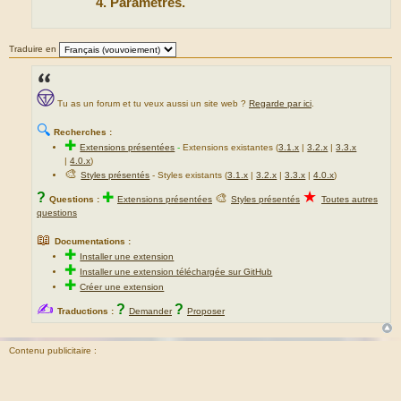
Paramètres.
Traduire en
Tu as un forum et tu veux aussi un site web ?
Regarde par ici
.
🔍
Recherches :
✚
Extensions présentées
-
Extensions existantes (
3.1.x
|
3.2.x
|
3.3.x
|
4.0.x
)
🎨
Styles présentés
- Styles existants (
3.1.x
|
3.2.x
|
3.3.x
|
4.0.x
)
★
?
✚
🎨
Questions :
Extensions présentées
Styles présentés
Toutes autres
questions
📖
Documentations :
✚
Installer une extension
✚
Installer une extension téléchargée sur GitHub
✚
Créer une extension
✍
?
?
Traductions :
Demander
Proposer
Contenu publicitaire :