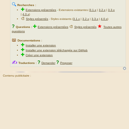
🔍
Recherches :
✚
Extensions présentées
-
Extensions existantes (
3.1.x
|
3.2.x
|
3.3.x
|
4.0.x
)
🎨
Styles présentés
- Styles existants (
3.1.x
|
3.2.x
|
3.3.x
|
4.0.x
)
★
?
✚
🎨
Questions :
Extensions présentées
Styles présentés
Toutes autres
questions
📖
Documentations :
✚
Installer une extension
✚
Installer une extension téléchargée sur GitHub
✚
Créer une extension
✍
?
?
Traductions :
Demander
Proposer
Contenu publicitaire :