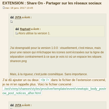
EXTENSION : Share On - Partager sur les réseaux sociaux
mer. 18 janv. 2017 13:45
M
e
s
JVTA
a écrit :
s
a
S
g
e
o
Raphaël
a écrit :
Alors utilise la version 1.
u
S
r
o
c
u
e
J'ai downgradé pour la version 1.0.0 : visuellement, c'est mieux, mais
r
d
pour une raison qui m'échappe les icones sont écrasées sur la ligne de
c
u
séparation contrairement à ce que je vois ici où un espace les sépare.
e
m
shareon.png
d
e
u
s
m
s
Mais, à la rigueur, c'est juste cosmétique. Sans importance.
e
a
J’ai dû ajouter un ou deux
<br />
dans le fichier de l’extension concerné,
s
g
je ne m’en rappelle plus. Voici le fichier concerné :
s
e
./ext/vinny/shareon/styles/prosilver/template/event/viewtopic_body_postr
a
ow_post_notices_after.html
g
e
JVTA
a écrit :