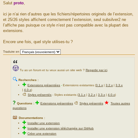
e
Salut
proto
,
s
s
a
ici je n’ai rien d’autres que les fichiers/répertoires originels de l’extension,
g
et 25/26 styles affichent correctement l’extension, seul subsilver2 ne
e
l’affiche pas puisque ce style n’est pas compatible avec la plupart des
extensions.
Encore une fois, quel style utilises-tu ?
Traduire en
Tu as un forum et tu veux aussi un site web ?
Regarde par ici
.
🔍
Recherches :
✚
Extensions présentées
-
Extensions existantes (
3.1.x
|
3.2.x
|
3.3.x
|
4.0.x
)
🎨
Styles présentés
- Styles existants (
3.1.x
|
3.2.x
|
3.3.x
|
4.0.x
)
★
?
✚
🎨
Questions :
Extensions présentées
Styles présentés
Toutes autres
questions
📖
Documentations :
✚
Installer une extension
✚
Installer une extension téléchargée sur GitHub
✚
Créer une extension