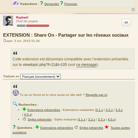
✍
?
?
Traductions :
Demander
Proposer
Raphaël
Citation
Chef de projets
EXTENSION : Share On - Partager sur les réseaux sociaux
sam. 3 oct. 2015 01:34
M
e
s
s
a
Cette extension est désormais compatible avec l’extension présentée
g
sur le
viewtopic.php?f=11&t=105
(
voir
ce message
).
e
Traduire en
Tu as un forum et tu veux aussi un site web ?
Regarde par ici
.
🔍
Recherches :
✚
Extensions présentées
-
Extensions existantes (
3.1.x
|
3.2.x
|
3.3.x
|
4.0.x
)
🎨
Styles présentés
- Styles existants (
3.1.x
|
3.2.x
|
3.3.x
|
4.0.x
)
★
?
✚
🎨
Questions :
Extensions présentées
Styles présentés
Toutes autres
questions