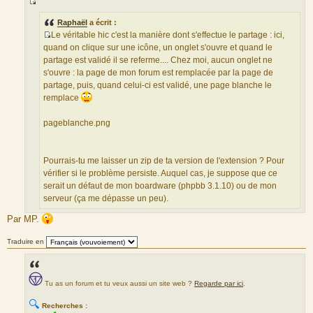
S
o
Raphaël
a écrit :
Le véritable hic c'est la manière dont s'effectue le partage : ici,
u
S
quand on clique sur une icône, un onglet s'ouvre et quand le
r
o
partage est validé il se referme.... Chez moi, aucun onglet ne
c
u
s'ouvre : la page de mon forum est remplacée par la page de
e
r
partage, puis, quand celui-ci est validé, une page blanche le
d
c
remplace
u
e
m
d
pageblanche.png
e
u
s
m
s
e
Pourrais-tu me laisser un zip de ta version de l'extension ? Pour
a
s
vérifier si le problème persiste. Auquel cas, je suppose que ce
g
s
serait un défaut de mon boardware (phpbb 3.1.10) ou de mon
e
a
serveur (ça me dépasse un peu).
g
Par MP.
e
Traduire en
Tu as un forum et tu veux aussi un site web ?
Regarde par ici
.
🔍
Recherches :