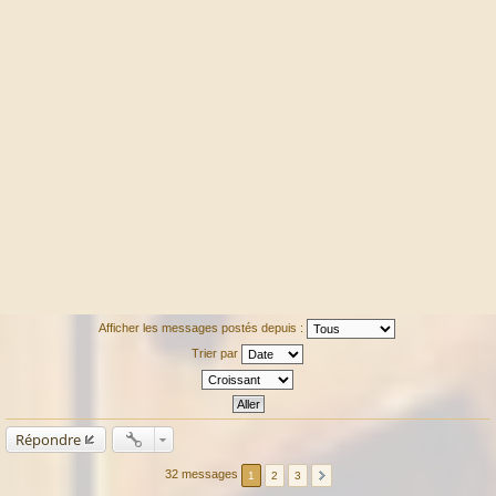
Afficher les messages postés depuis :
Trier par
Répondre
32 messages
1
2
3