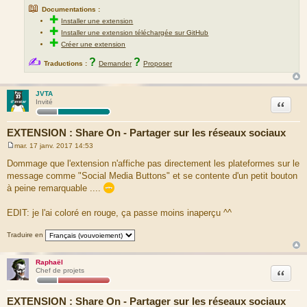
📖
Documentations :
✚
Installer une extension
✚
Installer une extension téléchargée sur GitHub
✚
Créer une extension
✍
?
?
Traductions :
Demander
Proposer
JVTA
Citation
Invité
EXTENSION : Share On - Partager sur les réseaux sociaux
mar. 17 janv. 2017 14:53
M
e
Dommage que l'extension n'affiche pas directement les plateformes sur le
s
message comme "Social Media Buttons" et se contente d'un petit bouton
s
a
à peine remarquable ....
g
e
EDIT: je l'ai coloré en rouge, ça passe moins inaperçu ^^
Traduire en
Raphaël
Citation
Chef de projets
EXTENSION : Share On - Partager sur les réseaux sociaux