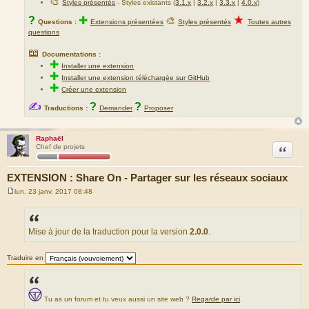
🎨
Styles présentés
- Styles existants (
3.1.x
|
3.2.x
|
3.3.x
|
4.0.x
)
★
?
✚
🎨
Questions :
Extensions présentées
Styles présentés
Toutes autres
questions
📖
Documentations :
✚
Installer une extension
✚
Installer une extension téléchargée sur GitHub
✚
Créer une extension
✍
?
?
Traductions :
Demander
Proposer
Raphaël
Citation
Chef de projets
EXTENSION : Share On - Partager sur les réseaux sociaux
lun. 23 janv. 2017 08:48
M
e
s
s
a
Mise à jour de la traduction pour la version
2.0.0
.
g
e
Traduire en
Tu as un forum et tu veux aussi un site web ?
Regarde par ici
.