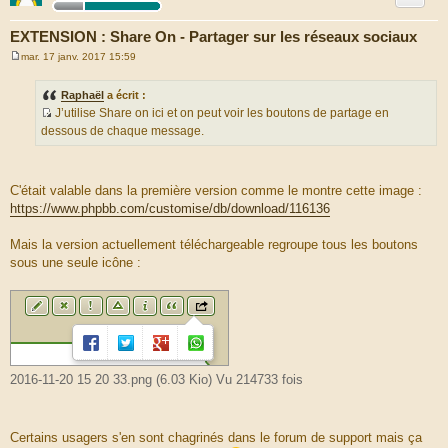
EXTENSION : Share On - Partager sur les réseaux sociaux
mar. 17 janv. 2017 15:59
M
e
s
Raphaël
a écrit :
s
J’utilise Share on ici et on peut voir les boutons de partage en
a
S
g
dessous de chaque message.
e
o
u
r
C'était valable dans la première version comme le montre cette image :
c
https://www.phpbb.com/customise/db/download/116136
e
d
Mais la version actuellement téléchargeable regroupe tous les boutons
u
sous une seule icône :
m
e
s
s
a
g
e
2016-11-20 15 20 33.png (6.03 Kio) Vu 214733 fois
Certains usagers s'en sont chagrinés dans le forum de support mais ça