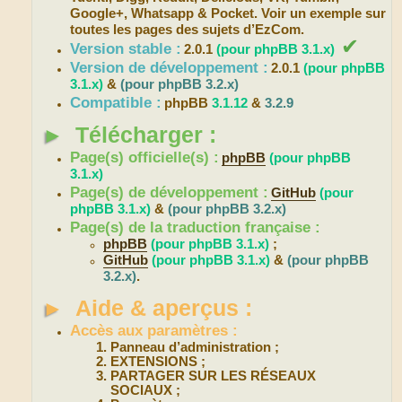
Google+, Whatsapp & Pocket. Voir un exemple sur
toutes les pages des sujets d’EzCom.
✔
Version stable :
2.0.1
(pour phpBB 3.1.x)
Version de développement :
2.0.1
(pour phpBB
3.1.x)
&
(pour phpBB 3.2.x)
Compatible :
phpBB
3.1.12
&
3.2.9
►
Télécharger :
Page(s) officielle(s) :
phpBB
(pour phpBB
3.1.x)
Page(s) de développement :
GitHub
(pour
phpBB 3.1.x)
&
(pour phpBB 3.2.x)
Page(s) de la traduction française :
phpBB
(pour phpBB 3.1.x)
;
GitHub
(pour phpBB 3.1.x)
&
(pour phpBB
3.2.x)
.
►
Aide & aperçus :
Accès aux paramètres :
Panneau d’administration ;
EXTENSIONS ;
PARTAGER SUR LES RÉSEAUX
SOCIAUX ;