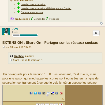
Documentations :
✚
Installer une extension
✚
Installer une extension téléchargée sur GitHub
✚
Créer une extension
✍
?
?
Traductions :
Demander
Proposer
JVTA
Citation
Invité
EXTENSION : Share On - Partager sur les réseaux sociaux
mer. 18 janv. 2017 07:11
M
e
s
Raphaël
a écrit :
s
Alors utilise la version 1.
a
S
g
e
o
u
J'ai downgradé pour la version 1.0.0 : visuellement, c'est mieux, mais
r
pour une raison qui m'échappe les icones sont écrasées sur la ligne de
c
séparation contrairement à ce que je vois ici où un espace les sépare.
e
d
u
m
e