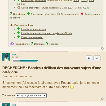
Extensions présentées
-
Extensions existantes (
3.1.x
|
3.2.x
|
3.3.x
|
4.0.x
)
🎨
Styles présentés
- Styles existants (
3.1.x
|
3.2.x
|
3.3.x
|
4.0.x
)
★
?
✚
🎨
Questions :
Extensions présentées
Styles présentés
Toutes autres
questions
📖
Documentations :
✚
Installer une extension
✚
Installer une extension téléchargée sur GitHub
✚
Créer une extension
✍
?
?
Traductions :
Demander
Proposer
alp
Citation
Marquer
Invité
RECHERCHE : Bandeau défilant des nouveaux sujets d'une
catégorie
lun. 24 août 2015 00:06
M
e
Effectivement j'ai réussis à faire tout avec Recent topic, je te remercie
s
amplement pour ta réactivité et surtout ton aide !
s
a
g
Traduire en
e
alp