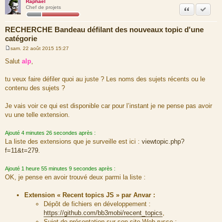
Raphaël
Citation
Marquer
Chef de projets
RECHERCHE Bandeau défilant des nouveaux topic d'une
catégorie
sam. 22 août 2015 15:27
M
e
Salut
alp
,
s
s
a
tu veux faire défiler quoi au juste ? Les noms des sujets récents ou le
g
contenu des sujets ?
e
Je vais voir ce qui est disponible car pour l’instant je ne pense pas avoir
vu une telle extension.
Ajouté 4 minutes 26 secondes après :
La liste des extensions que je surveille est ici :
viewtopic.php?
f=11&t=279
.
Ajouté 1 heure 55 minutes 9 secondes après :
OK, je pense en avoir trouvé deux parmi la liste :
Extension « Recent topics JS » par Anvar :
Dépôt de fichiers en développement :
https://github.com/bb3mobi/recent_topics
,
Sujet de présentation sur son site Web russe :