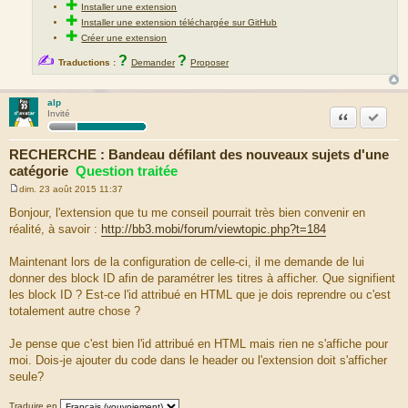
✚
Installer une extension
✚
Installer une extension téléchargée sur GitHub
✚
Créer une extension
✍
?
?
Traductions :
Demander
Proposer
alp
Citation
Marquer
Invité
RECHERCHE : Bandeau défilant des nouveaux sujets d'une
catégorie
Question traitée
dim. 23 août 2015 11:37
M
e
Bonjour, l'extension que tu me conseil pourrait très bien convenir en
s
réalité, à savoir :
http://bb3.mobi/forum/viewtopic.php?t=184
s
a
g
Maintenant lors de la configuration de celle-ci, il me demande de lui
e
donner des block ID afin de paramétrer les titres à afficher. Que signifient
les block ID ? Est-ce l'id attribué en HTML que je dois reprendre ou c'est
totalement autre chose ?
Je pense que c'est bien l'id attribué en HTML mais rien ne s'affiche pour
moi. Dois-je ajouter du code dans le header ou l'extension doit s'afficher
seule?
Traduire en