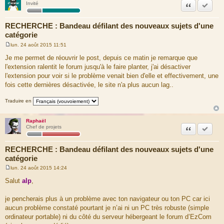
Citation
Marquer
Invité
RECHERCHE : Bandeau défilant des nouveaux sujets d'une
catégorie
lun. 24 août 2015 11:51
M
e
Je me permet de réouvrir le post, depuis ce matin je remarque que
s
l'extension ralentit le forum jusqu'à le faire planter, j'ai désactiver
s
a
l'extension pour voir si le problème venait bien d'elle et effectivement, une
g
fois cette dernières désactivée, le site n'a plus aucun lag..
e
Traduire en
Raphaël
Citation
Marquer
Chef de projets
RECHERCHE : Bandeau défilant des nouveaux sujets d'une
catégorie
lun. 24 août 2015 14:24
M
e
Salut
alp
,
s
s
a
je pencherais plus à un problème avec ton navigateur ou ton PC car ici
g
aucun problème constaté pourtant je n’ai ni un PC très robuste (simple
e
ordinateur portable) ni du côté du serveur hébergeant le forum d’EzCom