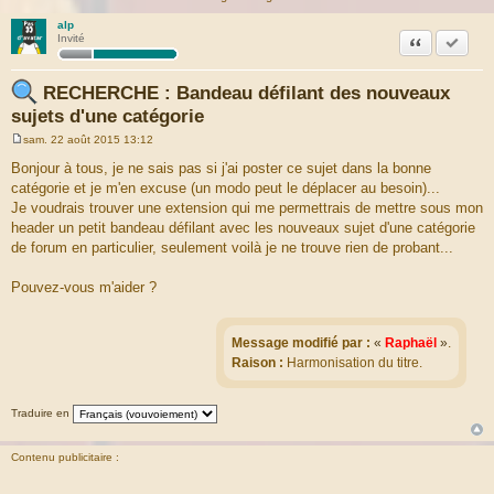
alp
Citation
Marquer
Invité
RECHERCHE : Bandeau défilant des nouveaux
sujets d'une catégorie
sam. 22 août 2015 13:12
M
e
Bonjour à tous, je ne sais pas si j'ai poster ce sujet dans la bonne
s
catégorie et je m'en excuse (un modo peut le déplacer au besoin)...
s
a
Je voudrais trouver une extension qui me permettrais de mettre sous mon
g
header un petit bandeau défilant avec les nouveaux sujet d'une catégorie
e
de forum en particulier, seulement voilà je ne trouve rien de probant...
Pouvez-vous m'aider ?
Message modifié par :
«
Raphaël
»
.
Raison :
Harmonisation du titre.
Traduire en
Contenu publicitaire :