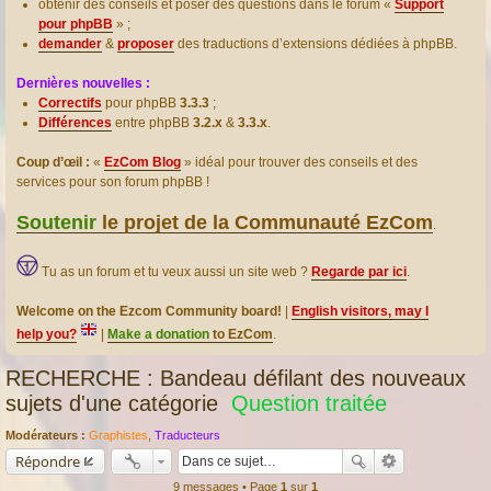
obtenir des conseils et poser des questions dans le forum «
Support
pour phpBB
» ;
demander
&
proposer
des traductions d’extensions dédiées à phpBB.
Dernières nouvelles :
Correctifs
pour phpBB
3.3.3
;
Différences
entre phpBB
3.2.x
&
3.3.x
.
Coup d’œil :
«
EzCom Blog
» idéal pour trouver des conseils et des
services pour son forum phpBB !
Soutenir
le projet de la Communauté EzCom
.
Tu as un forum et tu veux aussi un site web ?
Regarde par ici
.
Welcome on the Ezcom Community board!
|
English visitors, may I
help you?
|
Make a donation
to EzCom
.
RECHERCHE : Bandeau défilant des nouveaux
sujets d'une catégorie
Question traitée
Modérateurs :
Graphistes
,
Traducteurs
Répondre
9 messages • Page
1
sur
1