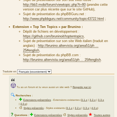
http://bb3.mobi/forum/viewtopic.php?t=80
(prendre cette
version car plus récente que sur le site GitHub),
Sujet de présentation du phpBBGuru.net :
http://www.phpbbguru.net/community/topic43722.html
;
Extension « Top Ten Topics » par Brunino :
Dépôt de fichiers en développement :
https://github.com/bruninoit/toptentopics
,
Sujet de présentation sur son site Web italien (traduit en
anglais) :
http://brunino.altervista.org/area51/ph ...
25#english
,
Sujet de présentation du phpBB.com :
http://brunino.altervista.org/area51/ph ... 25#english
.
Traduire en
Tu as un forum et tu veux aussi un site web ?
Regarde par ici
.
🔍
Recherches :
✚
Extensions présentées
-
Extensions existantes (
3.1.x
|
3.2.x
|
3.3.x
|
4.0.x
)
🎨
Styles présentés
- Styles existants (
3.1.x
|
3.2.x
|
3.3.x
|
4.0.x
)
★
?
✚
🎨
Questions :
Extensions présentées
Styles présentés
Toutes autres