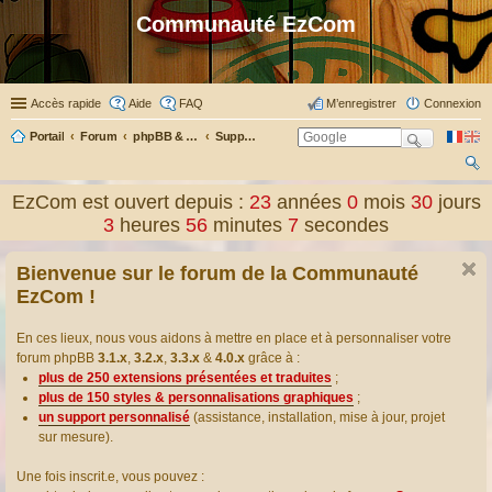
Communauté EzCom
Accès rapide
Aide
FAQ
M’enregistrer
Connexion
Portail
Forum
phpBB & Co
Support pour phpBB
ec
EzCom est ouvert depuis :
23
années
0
mois
30
jours
her
3
heures
56
minutes
8
secondes
ch
Bienvenue sur le forum de la Communauté
er
EzCom !
En ces lieux, nous vous aidons à mettre en place et à personnaliser votre
forum phpBB
3.1.x
,
3.2.x
,
3.3.x
&
4.0.x
grâce à :
plus de 250 extensions présentées et traduites
;
plus de 150 styles & personnalisations graphiques
;
un support personnalisé
(assistance, installation, mise à jour, projet
sur mesure).
Une fois inscrit.e, vous pouvez :