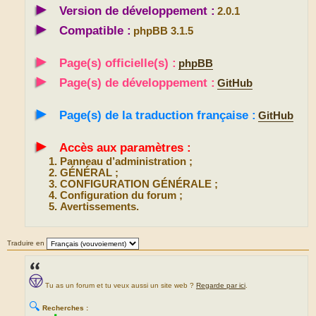
►
Version de développement :
2.0.1
►
Compatible :
phpBB 3.1.5
►
Page(s) officielle(s) :
phpBB
►
Page(s) de développement :
GitHub
►
Page(s) de la traduction française :
GitHub
►
Accès aux paramètres :
Panneau d’administration ;
GÉNÉRAL ;
CONFIGURATION GÉNÉRALE ;
Configuration du forum ;
Avertissements.
Traduire en
Tu as un forum et tu veux aussi un site web ?
Regarde par ici
.
🔍
Recherches :