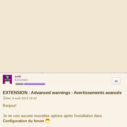
sc4t
Citation
EzComien
EXTENSION : Advanced warnings - Avertissements avancés
dim. 9 août 2015 16:42
M
e
Bonjour!
s
s
a
Je ne vois aucune nouvelles options après l'installation dans
g
Configuration du forum
e