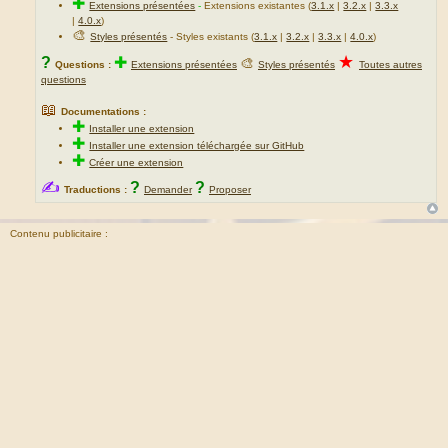
✚
Extensions présentées
-
Extensions existantes (
3.1.x
|
3.2.x
|
3.3.x
|
4.0.x
)
🎨
Styles présentés
- Styles existants (
3.1.x
|
3.2.x
|
3.3.x
|
4.0.x
)
★
?
✚
🎨
Questions :
Extensions présentées
Styles présentés
Toutes autres
questions
📖
Documentations :
✚
Installer une extension
✚
Installer une extension téléchargée sur GitHub
✚
Créer une extension
✍
?
?
Traductions :
Demander
Proposer
Contenu publicitaire :