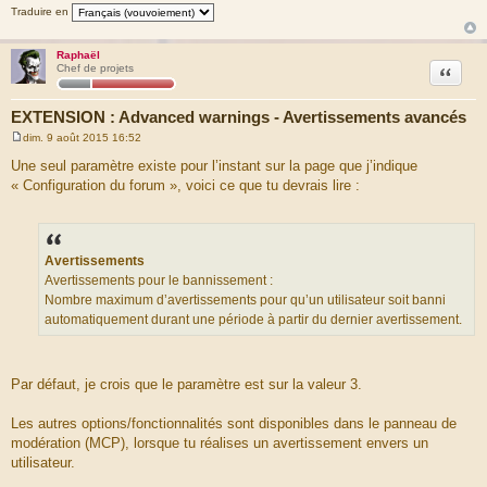
Traduire en
Raphaël
Citation
Chef de projets
EXTENSION : Advanced warnings - Avertissements avancés
dim. 9 août 2015 16:52
M
e
Une seul paramètre existe pour l’instant sur la page que j’indique
s
« Configuration du forum », voici ce que tu devrais lire :
s
a
g
e
Avertissements
Avertissements pour le bannissement :
Nombre maximum d’avertissements pour qu’un utilisateur soit banni
automatiquement durant une période à partir du dernier avertissement.
Par défaut, je crois que le paramètre est sur la valeur 3.
Les autres options/fonctionnalités sont disponibles dans le panneau de
modération (MCP), lorsque tu réalises un avertissement envers un
utilisateur.