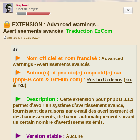
Raphaël
Citation
Chef de projets
EXTENSION : Advanced warnings -
Avertissements avancés
Traduction EzCom
dim. 19 juil. 2015 02:04
M
e
s
s
►
a
Nom officiel et nom francisé :
Advanced
g
e
warnings - Avertissements avancés
►
Auteur(s) et pseudo(s) respectif(s) sur
(phpBB.com & GitHub.com) :
Ruslan Uzdenov
(
rxu
&
rxu
)
►
Description :
Cette extension pour phpBB 3.1.x
permet d’avoir un système d’avertissement avancé,
fournissant des raisons par e-mail des avertissement et
des bannissements, de bannir automatiquement suivant
un certain nombre d’avertissements émis.
►
Version stable :
Aucune