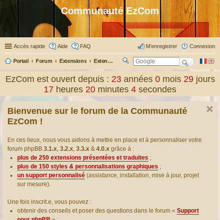
Communauté EzCom
Accès rapide
Aide
FAQ
M’enregistrer
Connexion
Portail
Forum
Extensions
Extensions présentées & traduites
R
ec
EzCom est ouvert depuis :
23
années
0
mois
29
jours
her
17
heures
20
minutes
5
secondes
ch
er
Bienvenue sur le forum de la Communauté
EzCom !
En ces lieux, nous vous aidons à mettre en place et à personnaliser votre
forum phpBB
3.1.x
,
3.2.x
,
3.3.x
&
4.0.x
grâce à :
plus de 250 extensions présentées et traduites
;
plus de 150 styles & personnalisations graphiques
;
un support personnalisé
(assistance, installation, mise à jour, projet
sur mesure).
Une fois inscrit.e, vous pouvez :
obtenir des conseils et poser des questions dans le forum «
Support
pour phpBB
» ;