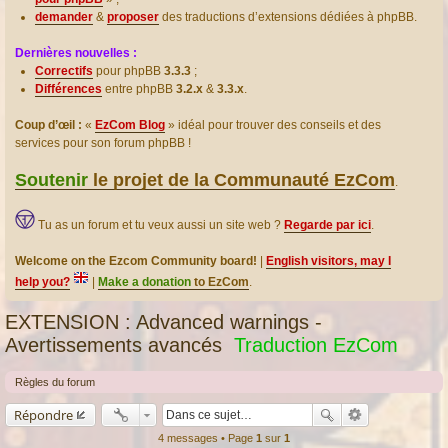
demander
&
proposer
des traductions d’extensions dédiées à phpBB.
Dernières nouvelles :
Correctifs
pour phpBB
3.3.3
;
Différences
entre phpBB
3.2.x
&
3.3.x
.
Coup d’œil :
«
EzCom Blog
» idéal pour trouver des conseils et des
services pour son forum phpBB !
Soutenir
le projet de la Communauté EzCom
.
Tu as un forum et tu veux aussi un site web ?
Regarde par ici
.
Welcome on the Ezcom Community board!
|
English visitors, may I
help you?
|
Make a donation
to EzCom
.
EXTENSION : Advanced warnings -
Avertissements avancés
Traduction EzCom
Règles du forum
Répondre
4 messages • Page
1
sur
1