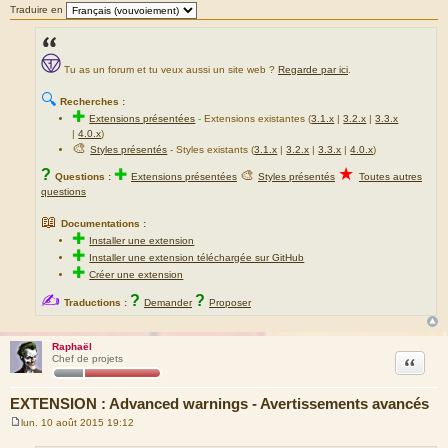
Traduire en
Tu as un forum et tu veux aussi un site web ?
Regarde par ici
.
🔍
Recherches :
✚
Extensions présentées
-
Extensions existantes (
3.1.x
|
3.2.x
|
3.3.x
|
4.0.x
)
🎨
Styles présentés
- Styles existants (
3.1.x
|
3.2.x
|
3.3.x
|
4.0.x
)
★
?
✚
🎨
Questions :
Extensions présentées
Styles présentés
Toutes autres
questions
📖
Documentations :
✚
Installer une extension
✚
Installer une extension téléchargée sur GitHub
✚
Créer une extension
✍
?
?
Traductions :
Demander
Proposer
Raphaël
Citation
Chef de projets
EXTENSION : Advanced warnings - Avertissements avancés
lun. 10 août 2015 19:12
M
e