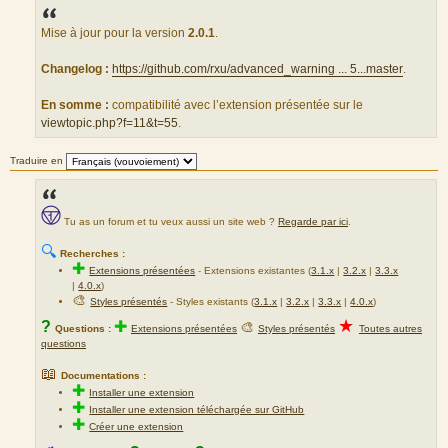
s
s
a
Mise à jour pour la version
2.0.1
.
g
e
Changelog :
https://github.com/rxu/advanced_warning ... 5...master
.
En somme :
compatibilité avec l’extension présentée sur le
viewtopic.php?f=11&t=55
.
Traduire en
Tu as un forum et tu veux aussi un site web ?
Regarde par ici
.
🔍
Recherches :
✚
Extensions présentées
-
Extensions existantes (
3.1.x
|
3.2.x
|
3.3.x
|
4.0.x
)
🎨
Styles présentés
- Styles existants (
3.1.x
|
3.2.x
|
3.3.x
|
4.0.x
)
★
?
✚
🎨
Questions :
Extensions présentées
Styles présentés
Toutes autres
questions
📖
Documentations :
✚
Installer une extension
✚
Installer une extension téléchargée sur GitHub
✚
Créer une extension