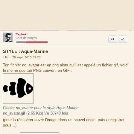
Raphaël
Citation
Accepte
Chef de projets
STYLE : Aqua-Marine
lun. 28 sept. 2015 09:23
M
e
Ton fichier no_avatar est en png alors qu’il est appelé un fichier gif, voici
s
le même que ton PNG converti en GIF :
s
a
g
e
Fichier no_avatar pour le style Aqua-Marine.
no_avatar.gif (2.65 Kio) Vu 30748 fois
(pour la récupérer ouvrir l’image dans un nouvel onglet puis enregistrer
sous…)