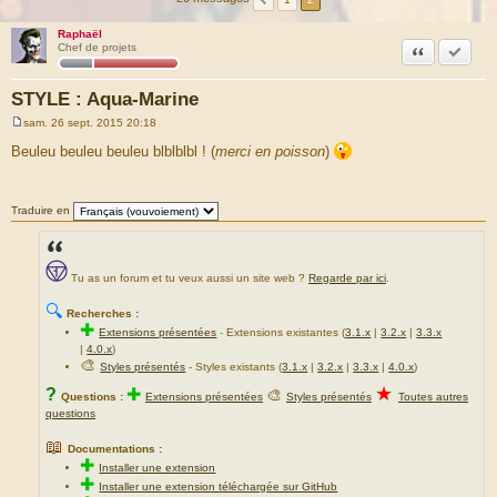
Raphaël
Citation
Accepte
Chef de projets
STYLE : Aqua-Marine
sam. 26 sept. 2015 20:18
M
e
Beuleu beuleu beuleu blblblbl ! (
merci en poisson
)
s
s
a
g
Traduire en
e
Tu as un forum et tu veux aussi un site web ?
Regarde par ici
.
🔍
Recherches :
✚
Extensions présentées
-
Extensions existantes (
3.1.x
|
3.2.x
|
3.3.x
|
4.0.x
)
🎨
Styles présentés
- Styles existants (
3.1.x
|
3.2.x
|
3.3.x
|
4.0.x
)
★
?
✚
🎨
Questions :
Extensions présentées
Styles présentés
Toutes autres
questions
📖
Documentations :
✚
Installer une extension
✚
Installer une extension téléchargée sur GitHub