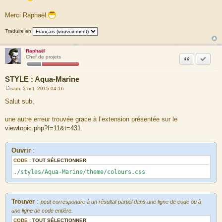
s
s
a
Merci Raphaël
g
e
Traduire en
Raphaël
Citation
Accepte
Chef de projets
STYLE : Aqua-Marine
sam. 3 oct. 2015 04:16
M
e
Salut sub,
s
s
a
une autre erreur trouvée grace à l’extension présentée sur le
g
viewtopic.php?f=11&t=431
.
e
Ouvrir
:
CODE :
TOUT SÉLECTIONNER
./styles/Aqua-Marine/theme/colours.css
Trouver
:
peut correspondre à un résultat partiel dans une ligne de code ou à
une ligne de code entière.
CODE :
TOUT SÉLECTIONNER