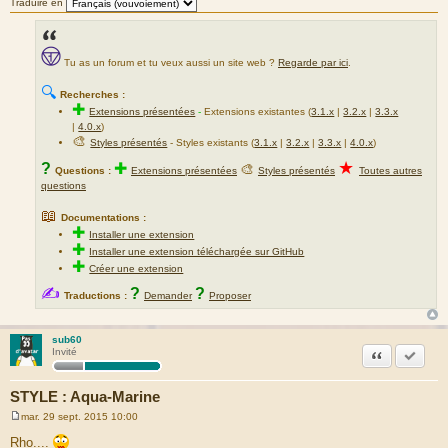
Traduire en
Tu as un forum et tu veux aussi un site web ?
Regarde par ici
.
🔍
Recherches :
✚
Extensions présentées
-
Extensions existantes (
3.1.x
|
3.2.x
|
3.3.x
|
4.0.x
)
🎨
Styles présentés
- Styles existants (
3.1.x
|
3.2.x
|
3.3.x
|
4.0.x
)
★
?
✚
🎨
Questions :
Extensions présentées
Styles présentés
Toutes autres
questions
📖
Documentations :
✚
Installer une extension
✚
Installer une extension téléchargée sur GitHub
✚
Créer une extension
✍
?
?
Traductions :
Demander
Proposer
sub60
Citation
Accepte
Invité
STYLE : Aqua-Marine
mar. 29 sept. 2015 10:00
M
e
Rho....