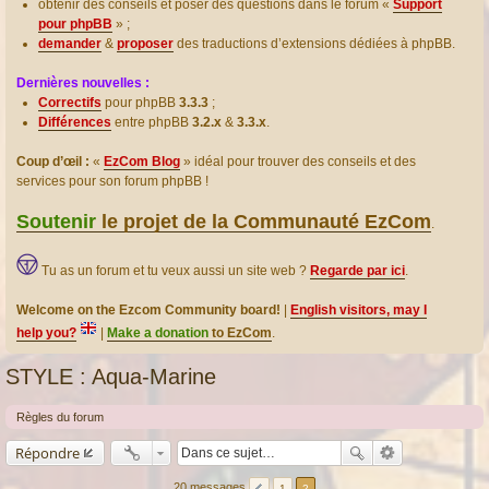
obtenir des conseils et poser des questions dans le forum «
Support
pour phpBB
» ;
demander
&
proposer
des traductions d’extensions dédiées à phpBB.
Dernières nouvelles :
Correctifs
pour phpBB
3.3.3
;
Différences
entre phpBB
3.2.x
&
3.3.x
.
Coup d’œil :
«
EzCom Blog
» idéal pour trouver des conseils et des
services pour son forum phpBB !
Soutenir
le projet de la Communauté EzCom
.
Tu as un forum et tu veux aussi un site web ?
Regarde par ici
.
Welcome on the Ezcom Community board!
|
English visitors, may I
help you?
|
Make a donation
to EzCom
.
STYLE : Aqua-Marine
Règles du forum
Répondre
20 messages
1
2