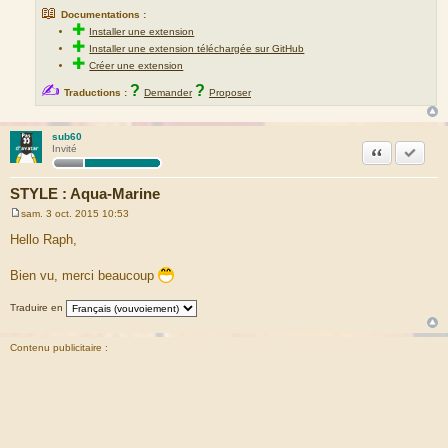
📖
Documentations :
✚
Installer une extension
✚
Installer une extension téléchargée sur GitHub
✚
Créer une extension
✍
?
?
Traductions :
Demander
Proposer
sub60
Citation
Accepte
Invité
STYLE : Aqua-Marine
sam. 3 oct. 2015 10:53
M
e
Hello Raph,
s
s
a
Bien vu, merci beaucoup
g
e
Traduire en
Contenu publicitaire :