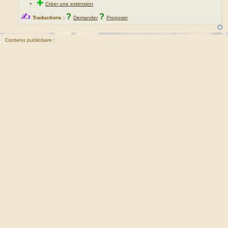
✚
Créer une extension
✍
?
?
Traductions :
Demander
Proposer
Contenu publicitaire :