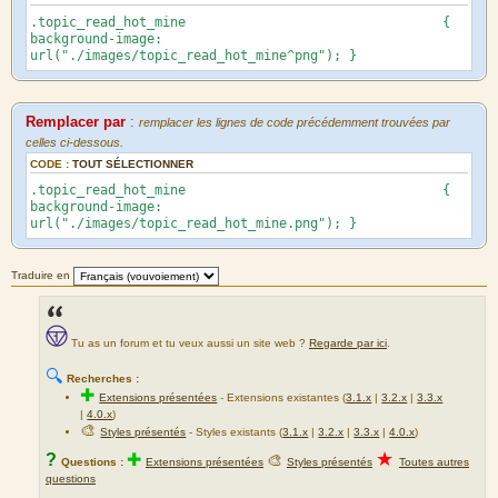
.topic_read_hot_mine {
background-image:
url("./images/topic_read_hot_mine^png"); }
Remplacer par
:
remplacer les lignes de code précédemment trouvées par
celles ci-dessous.
CODE :
TOUT SÉLECTIONNER
.topic_read_hot_mine {
background-image:
url("./images/topic_read_hot_mine.png"); }
Traduire en
Tu as un forum et tu veux aussi un site web ?
Regarde par ici
.
🔍
Recherches :
✚
Extensions présentées
-
Extensions existantes (
3.1.x
|
3.2.x
|
3.3.x
|
4.0.x
)
🎨
Styles présentés
- Styles existants (
3.1.x
|
3.2.x
|
3.3.x
|
4.0.x
)
★
?
✚
🎨
Questions :
Extensions présentées
Styles présentés
Toutes autres
questions