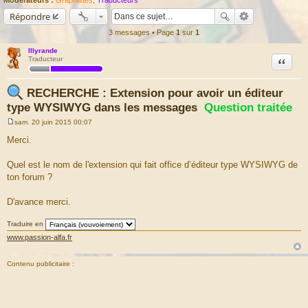
Répondre
3 messages • Page
1
sur
1
Illyrande
Citation
Traducteur
RECHERCHE : Extension pour avoir un éditeur
type WYSIWYG dans les messages
Question traitée
sam. 20 juin 2015 00:07
M
e
Merci.
s
s
a
Quel est le nom de l'extension qui fait office d’éditeur type WYSIWYG de
g
ton forum ?
e
D'avance merci.
Traduire en
www.passion-alfa.fr
Contenu publicitaire :