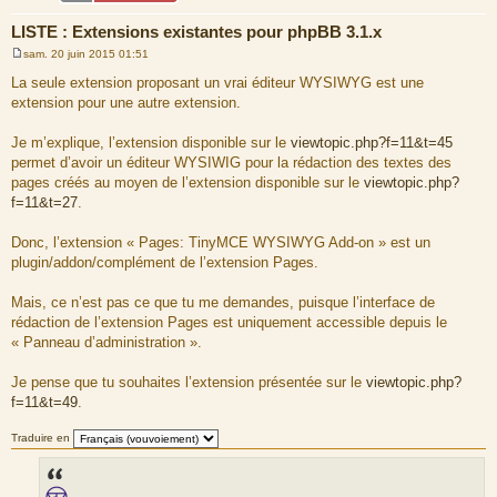
LISTE : Extensions existantes pour phpBB 3.1.x
sam. 20 juin 2015 01:51
M
e
La seule extension proposant un vrai éditeur WYSIWYG est une
s
extension pour une autre extension.
s
a
g
Je m’explique, l’extension disponible sur le
viewtopic.php?f=11&t=45
e
permet d’avoir un éditeur WYSIWIG pour la rédaction des textes des
pages créés au moyen de l’extension disponible sur le
viewtopic.php?
f=11&t=27
.
Donc, l’extension « Pages: TinyMCE WYSIWYG Add-on » est un
plugin/addon/complément de l’extension Pages.
Mais, ce n’est pas ce que tu me demandes, puisque l’interface de
rédaction de l’extension Pages est uniquement accessible depuis le
« Panneau d’administration ».
Je pense que tu souhaites l’extension présentée sur le
viewtopic.php?
f=11&t=49
.
Traduire en