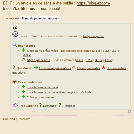
EDIT : un article en ce sens a été publié :
https://blog.ezcom-
e
fr.com/faciliter-mis ... nce-phpbb/
.
Traduire en
Tu as un forum et tu veux aussi un site web ?
Regarde par ici
.
🔍
Recherches :
✚
Extensions présentées
-
Extensions existantes (
3.1.x
|
3.2.x
|
3.3.x
|
4.0.x
)
🎨
Styles présentés
- Styles existants (
3.1.x
|
3.2.x
|
3.3.x
|
4.0.x
)
★
?
✚
🎨
Questions :
Extensions présentées
Styles présentés
Toutes autres
questions
📖
Documentations :
✚
Installer une extension
✚
Installer une extension téléchargée sur GitHub
✚
Créer une extension
✍
?
?
Traductions :
Demander
Proposer
Contenu publicitaire :