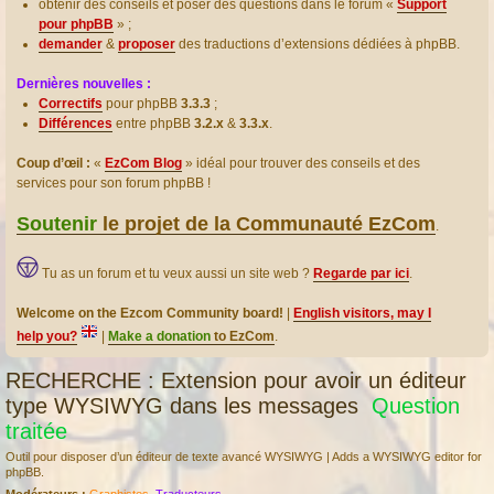
obtenir des conseils et poser des questions dans le forum «
Support
pour phpBB
» ;
demander
&
proposer
des traductions d’extensions dédiées à phpBB.
Dernières nouvelles :
Correctifs
pour phpBB
3.3.3
;
Différences
entre phpBB
3.2.x
&
3.3.x
.
Coup d’œil :
«
EzCom Blog
» idéal pour trouver des conseils et des
services pour son forum phpBB !
Soutenir
le projet de la Communauté EzCom
.
Tu as un forum et tu veux aussi un site web ?
Regarde par ici
.
Welcome on the Ezcom Community board!
|
English visitors, may I
help you?
|
Make a donation
to EzCom
.
RECHERCHE : Extension pour avoir un éditeur
type WYSIWYG dans les messages
Question
traitée
Outil pour disposer d’un éditeur de texte avancé WYSIWYG | Adds a WYSIWYG editor for
phpBB.
Modérateurs :
Graphistes
,
Traducteurs