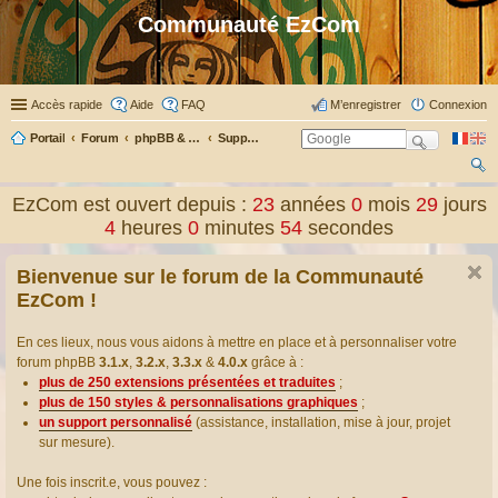
Communauté EzCom
Accès rapide
Aide
FAQ
M’enregistrer
Connexion
Portail
Forum
phpBB & Co
Support pour phpBB
ec
EzCom est ouvert depuis :
23
années
0
mois
29
jours
her
4
heures
0
minutes
54
secondes
ch
Bienvenue sur le forum de la Communauté
er
EzCom !
En ces lieux, nous vous aidons à mettre en place et à personnaliser votre
forum phpBB
3.1.x
,
3.2.x
,
3.3.x
&
4.0.x
grâce à :
plus de 250 extensions présentées et traduites
;
plus de 150 styles & personnalisations graphiques
;
un support personnalisé
(assistance, installation, mise à jour, projet
sur mesure).
Une fois inscrit.e, vous pouvez :