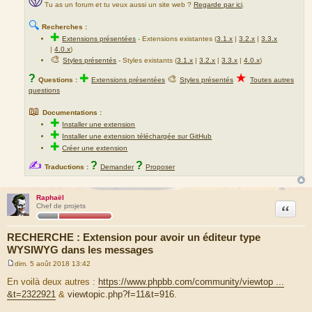
Tu as un forum et tu veux aussi un site web ?
Regarde par ici
.
🔍
Recherches :
✚
Extensions présentées
-
Extensions existantes (
3.1.x
|
3.2.x
|
3.3.x
|
4.0.x
)
🎨
Styles présentés
- Styles existants (
3.1.x
|
3.2.x
|
3.3.x
|
4.0.x
)
★
?
✚
🎨
Questions :
Extensions présentées
Styles présentés
Toutes autres
questions
📖
Documentations :
✚
Installer une extension
✚
Installer une extension téléchargée sur GitHub
✚
Créer une extension
✍
?
?
Traductions :
Demander
Proposer
Raphaël
Citation
Chef de projets
RECHERCHE : Extension pour avoir un éditeur type
WYSIWYG dans les messages
dim. 5 août 2018 13:42
M
e
En voilà deux autres :
https://www.phpbb.com/community/viewtop ...
s
&t=2322921
&
viewtopic.php?f=11&t=916
.
s
a
g