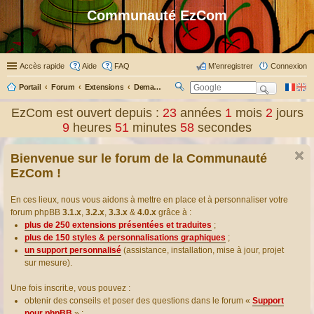
Communauté EzCom
Accès rapide
Aide
FAQ
M’enregistrer
Connexion
Portail
Forum
Extensions
Demander ou proposer des traductions d’extensions
R
ec
EzCom est ouvert depuis :
23
années
1
mois
2
jours
her
9
heures
51
minutes
58
secondes
ch
er
Bienvenue sur le forum de la Communauté
EzCom !
En ces lieux, nous vous aidons à mettre en place et à personnaliser votre
forum phpBB
3.1.x
,
3.2.x
,
3.3.x
&
4.0.x
grâce à :
plus de 250 extensions présentées et traduites
;
plus de 150 styles & personnalisations graphiques
;
un support personnalisé
(assistance, installation, mise à jour, projet
sur mesure).
Une fois inscrit.e, vous pouvez :
obtenir des conseils et poser des questions dans le forum «
Support
pour phpBB
» ;