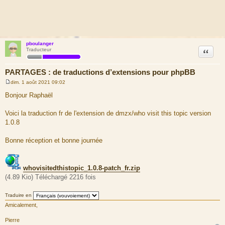
pboulanger
Citation
Traducteur
PARTAGES : de traductions d’extensions pour phpBB
dim. 1 août 2021 09:02
M
e
Bonjour Raphaël
s
s
a
Voici la traduction fr de l'extension de dmzx/who visit this topic version
g
1.0.8
e
Bonne réception et bonne journée
whovisitedthistopic_1.0.8-patch_fr.zip
(4.89 Kio) Téléchargé 2216 fois
Traduire en
Amicalement,
Pierre