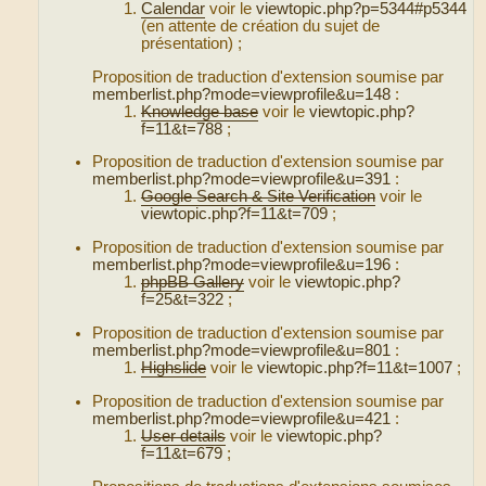
Calendar
voir le
viewtopic.php?p=5344#p5344
(en attente de création du sujet de
présentation) ;
Proposition de traduction d'extension soumise par
memberlist.php?mode=viewprofile&u=148
:
Knowledge base
voir le
viewtopic.php?
f=11&t=788
;
Proposition de traduction d'extension soumise par
memberlist.php?mode=viewprofile&u=391
:
Google Search & Site Verification
voir le
viewtopic.php?f=11&t=709
;
Proposition de traduction d'extension soumise par
memberlist.php?mode=viewprofile&u=196
:
phpBB Gallery
voir le
viewtopic.php?
f=25&t=322
;
Proposition de traduction d'extension soumise par
memberlist.php?mode=viewprofile&u=801
:
Highslide
voir le
viewtopic.php?f=11&t=1007
;
Proposition de traduction d'extension soumise par
memberlist.php?mode=viewprofile&u=421
:
User details
voir le
viewtopic.php?
f=11&t=679
;