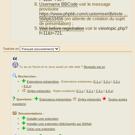
Username BBCode
voir le message
provisoire
https://www.phpbb.com/customise/db/exte ...
56#p633456
(en attente de création du sujet
de présentation) ;
Wait before registration
voir le
viewtopic.php?
f=11&t=721
.
Traduire en
Tu as un forum et tu veux aussi un site web ?
Regarde par ici
.
🔍
Recherches :
✚
Extensions présentées
-
Extensions existantes (
3.1.x
|
3.2.x
|
3.3.x
|
4.0.x
)
🎨
Styles présentés
- Styles existants (
3.1.x
|
3.2.x
|
3.3.x
|
4.0.x
)
★
?
✚
🎨
Questions :
Extensions présentées
Styles présentés
Toutes autres
questions
📖
Documentations :
✚
Installer une extension
✚
Installer une extension téléchargée sur GitHub
✚
Créer une extension