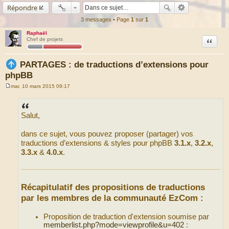
Répondre
3 messages • Page
1
sur
1
Raphaël
Citation
Chef de projets
PARTAGES : de traductions d’extensions pour
phpBB
mar. 10 mars 2015 09:17
M
e
s
s
Salut,
a
g
e
dans ce sujet, vous pouvez proposer (partager) vos
traductions d’extensions & styles pour phpBB
3.1.x
,
3.2.x
,
3.3.x
&
4.0.x
.
Récapitulatif des propositions de traductions
par les membres de la communauté EzCom :
Proposition de traduction d'extension soumise par
memberlist.php?mode=viewprofile&u=402
: