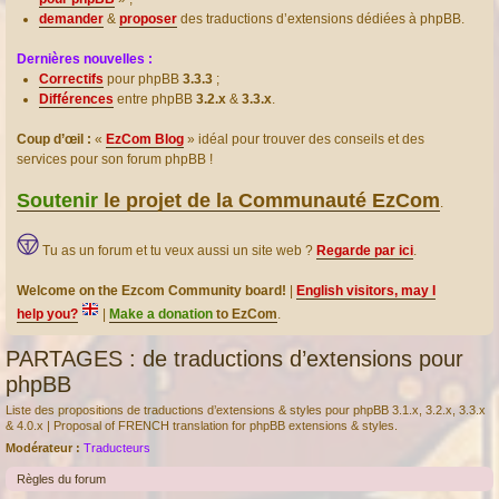
demander
&
proposer
des traductions d’extensions dédiées à phpBB.
Dernières nouvelles :
Correctifs
pour phpBB
3.3.3
;
Différences
entre phpBB
3.2.x
&
3.3.x
.
Coup d’œil :
«
EzCom Blog
» idéal pour trouver des conseils et des
services pour son forum phpBB !
Soutenir
le projet de la Communauté EzCom
.
Tu as un forum et tu veux aussi un site web ?
Regarde par ici
.
Welcome on the Ezcom Community board!
|
English visitors, may I
help you?
|
Make a donation
to EzCom
.
PARTAGES : de traductions d’extensions pour
phpBB
Liste des propositions de traductions d’extensions & styles pour phpBB 3.1.x, 3.2.x, 3.3.x
& 4.0.x | Proposal of FRENCH translation for phpBB extensions & styles.
Modérateur :
Traducteurs
Règles du forum