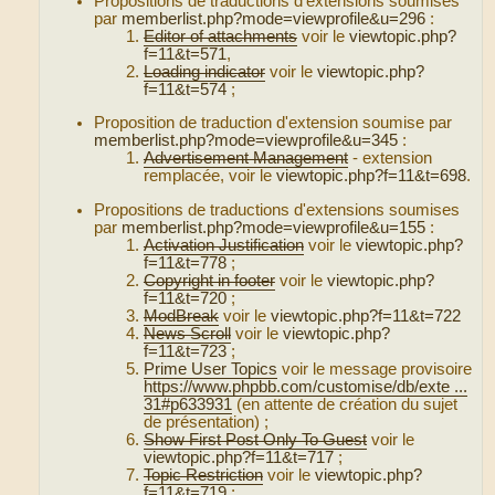
Propositions de traductions d'extensions soumises
par
memberlist.php?mode=viewprofile&u=296
:
Editor of attachments
voir le
viewtopic.php?
f=11&t=571
,
Loading indicator
voir le
viewtopic.php?
f=11&t=574
;
Proposition de traduction d'extension soumise par
memberlist.php?mode=viewprofile&u=345
:
Advertisement Management
- extension
remplacée, voir le
viewtopic.php?f=11&t=698
.
Propositions de traductions d'extensions soumises
par
memberlist.php?mode=viewprofile&u=155
:
Activation Justification
voir le
viewtopic.php?
f=11&t=778
;
Copyright in footer
voir le
viewtopic.php?
f=11&t=720
;
ModBreak
voir le
viewtopic.php?f=11&t=722
News Scroll
voir le
viewtopic.php?
f=11&t=723
;
Prime User Topics
voir le message provisoire
https://www.phpbb.com/customise/db/exte ...
31#p633931
(en attente de création du sujet
de présentation) ;
Show First Post Only To Guest
voir le
viewtopic.php?f=11&t=717
;
Topic Restriction
voir le
viewtopic.php?
f=11&t=719
;