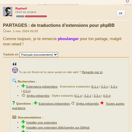
Raphaël
Citation
Chef de projets
PARTAGES : de traductions d’extensions pour phpBB
ven. 1 nov. 2024 03:20
M
e
Comme toujours, je te remercie
pboulanger
pour ton partage, malgré
s
mon retard !
s
a
g
Traduire en
e
Tu as un forum et tu veux aussi un site web ?
Regarde par ici
.
🔍
Recherches :
✚
Extensions présentées
-
Extensions existantes (
3.1.x
|
3.2.x
|
3.3.x
|
4.0.x
)
🎨
Styles présentés
- Styles existants (
3.1.x
|
3.2.x
|
3.3.x
|
4.0.x
)
★
?
✚
🎨
Questions :
Extensions présentées
Styles présentés
Toutes autres
questions
📖
Documentations :
✚
Installer une extension
✚
Installer une extension téléchargée sur GitHub
✚