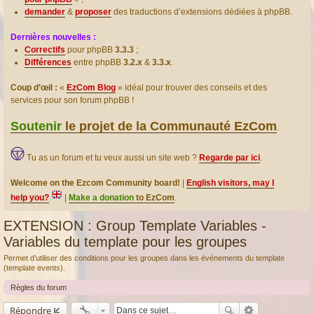
demander
&
proposer
des traductions d’extensions dédiées à phpBB.
Dernières nouvelles :
Correctifs
pour phpBB
3.3.3
;
Différences
entre phpBB
3.2.x
&
3.3.x
.
Coup d’œil :
«
EzCom Blog
» idéal pour trouver des conseils et des
services pour son forum phpBB !
Soutenir
le projet de la Communauté EzCom
.
Tu as un forum et tu veux aussi un site web ?
Regarde par ici
.
Welcome on the Ezcom Community board!
|
English visitors, may I
help you?
|
Make a donation
to EzCom
.
EXTENSION : Group Template Variables -
Variables du template pour les groupes
Permet d’utiliser des conditions pour les groupes dans les évènements du template
(template events).
Règles du forum
Répondre