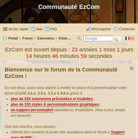
Communauté EzCom
Accès rapide
Aide
FAQ
M’enregistrer
Connexion
Portail
Forum
Extensions
Extensions présentées & traduites
R
ec
EzCom est ouvert depuis :
23
années
1
mois
1
jours
her
14
heures
47
minutes
0
secondes
ch
er
Bienvenue sur le forum de la Communauté
EzCom !
En ces lieux, nous vous aidons à mettre en place et à personnaliser votre
forum phpBB
3.1.x
,
3.2.x
,
3.3.x
&
4.0.x
grâce à :
plus de 250 extensions présentées et traduites
;
plus de 150 styles & personnalisations graphiques
;
un support personnalisé
(assistance, installation, mise à jour, projet
sur mesure).
Une fois inscrit.e, vous pouvez :
obtenir des conseils et poser des questions dans le forum «
Support
pour phpBB
» ;