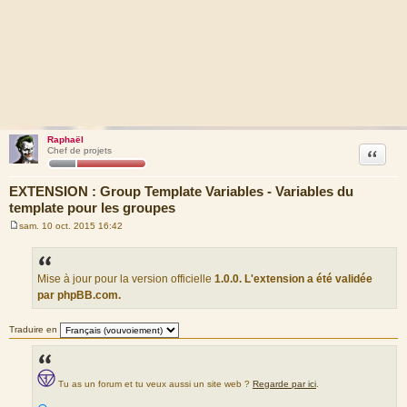
Raphaël
Citation
Chef de projets
EXTENSION : Group Template Variables - Variables du
template pour les groupes
sam. 10 oct. 2015 16:42
M
e
s
s
a
Mise à jour pour la version officielle
1.0.0. L'extension a été validée
g
par phpBB.com.
e
Traduire en
Tu as un forum et tu veux aussi un site web ?
Regarde par ici
.