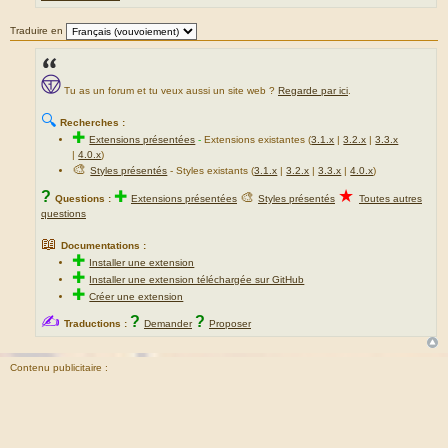
Traduire en
Tu as un forum et tu veux aussi un site web ?
Regarde par ici
.
🔍
Recherches :
✚
Extensions présentées
-
Extensions existantes (
3.1.x
|
3.2.x
|
3.3.x
|
4.0.x
)
🎨
Styles présentés
- Styles existants (
3.1.x
|
3.2.x
|
3.3.x
|
4.0.x
)
★
?
✚
🎨
Questions :
Extensions présentées
Styles présentés
Toutes autres
questions
📖
Documentations :
✚
Installer une extension
✚
Installer une extension téléchargée sur GitHub
✚
Créer une extension
✍
?
?
Traductions :
Demander
Proposer
Contenu publicitaire :