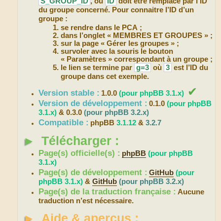
S_GROUP_ID
, où
ID
doit être remplacé par l’ID
du groupe concerné. Pour connaitre l’ID d’un
groupe :
se rendre dans le PCA ;
dans l’onglet « MEMBRES ET GROUPES » ;
sur la page « Gérer les groupes » ;
survoler avec la souris le bouton
« Paramètres » correspondant à un groupe ;
le lien se termine par
g=3
où
3
est l’ID du
groupe dans cet exemple.
✔
Version stable :
1.0.0
(pour phpBB 3.1.x)
Version de développement :
0.1.0
(pour phpBB
3.1.x)
& 0.3.0
(pour phpBB 3.2.x)
Compatible :
phpBB
3.1.12
&
3.2.7
►
Télécharger :
Page(s) officielle(s) :
phpBB
(pour phpBB
3.1.x)
Page(s) de développement :
GitHub
(pour
phpBB 3.1.x)
&
GitHub
(pour phpBB 3.2.x)
Page(s) de la traduction française :
Aucune
traduction n’est nécessaire.
►
Aide & aperçus :