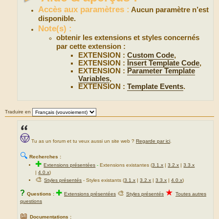
Accès aux paramètres :
Aucun paramètre n’est
disponible.
Note(s) :
obtenir les extensions et styles concernés
par cette extension :
EXTENSION :
Custom Code
,
EXTENSION :
Insert Template Code
,
EXTENSION :
Parameter Template
Variables
,
EXTENSION :
Template Events
.
Traduire en
Tu as un forum et tu veux aussi un site web ?
Regarde par ici
.
🔍
Recherches :
✚
Extensions présentées
-
Extensions existantes (
3.1.x
|
3.2.x
|
3.3.x
|
4.0.x
)
🎨
Styles présentés
- Styles existants (
3.1.x
|
3.2.x
|
3.3.x
|
4.0.x
)
★
?
✚
🎨
Questions :
Extensions présentées
Styles présentés
Toutes autres
questions
📖
Documentations :