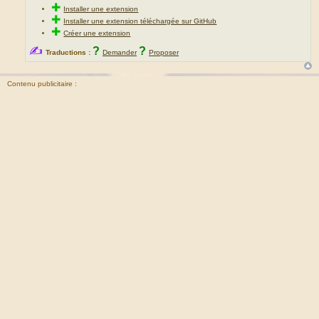
✚
Installer une extension
✚
Installer une extension téléchargée sur GitHub
✚
Créer une extension
✍
?
?
Traductions :
Demander
Proposer
Contenu publicitaire :