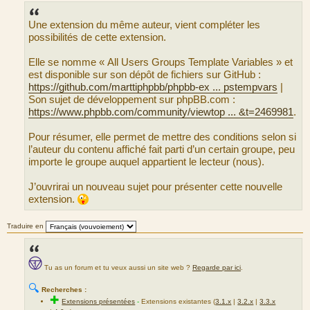
s
s
Une extension du même auteur, vient compléter les
a
g
possibilités de cette extension.
e
Elle se nomme « All Users Groups Template Variables » et
est disponible sur son dépôt de fichiers sur GitHub :
https://github.com/marttiphpbb/phpbb-ex ... pstempvars
|
Son sujet de développement sur phpBB.com :
https://www.phpbb.com/community/viewtop ... &t=2469981
.
Pour résumer, elle permet de mettre des conditions selon si
l’auteur du contenu affiché fait parti d’un certain groupe, peu
importe le groupe auquel appartient le lecteur (nous).
J’ouvrirai un nouveau sujet pour présenter cette nouvelle
extension.
Traduire en
Tu as un forum et tu veux aussi un site web ?
Regarde par ici
.
🔍
Recherches :
✚
Extensions présentées
-
Extensions existantes (
3.1.x
|
3.2.x
|
3.3.x