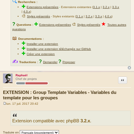
🔍
Recherches :
✚
Extensions présentées
-
Extensions existantes (
3.1.x
|
3.2.x
|
3.3.x
|
4.0.x
)
🎨
Styles présentés
- Styles existants (
3.1.x
|
3.2.x
|
3.3.x
|
4.0.x
)
★
?
✚
🎨
Questions :
Extensions présentées
Styles présentés
Toutes autres
questions
📖
Documentations :
✚
Installer une extension
✚
Installer une extension téléchargée sur GitHub
✚
Créer une extension
✍
?
?
Traductions :
Demander
Proposer
Raphaël
Citation
Chef de projets
EXTENSION : Group Template Variables - Variables du
template pour les groupes
lun. 17 juil. 2017 20:42
M
e
s
s
Extension compatible avec phpBB
3.2.x
.
a
g
e
Traduire en