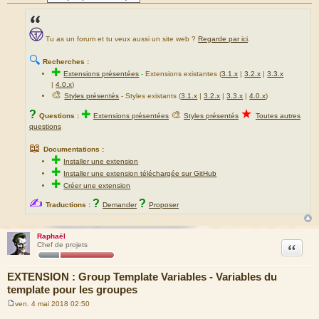
Tu as un forum et tu veux aussi un site web ?
Regarde par ici
.
🔍
Recherches :
✚
Extensions présentées
-
Extensions existantes (
3.1.x
|
3.2.x
|
3.3.x
|
4.0.x
)
🎨
Styles présentés
- Styles existants (
3.1.x
|
3.2.x
|
3.3.x
|
4.0.x
)
★
?
✚
🎨
Questions :
Extensions présentées
Styles présentés
Toutes autres
questions
📖
Documentations :
✚
Installer une extension
✚
Installer une extension téléchargée sur GitHub
✚
Créer une extension
✍
?
?
Traductions :
Demander
Proposer
Raphaël
Citation
Chef de projets
EXTENSION : Group Template Variables - Variables du
template pour les groupes
ven. 4 mai 2018 02:50
M
e