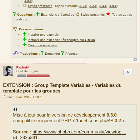
|
4.0.x
)
🎨
Styles présentés
- Styles existants (
3.1.x
|
3.2.x
|
3.3.x
|
4.0.x
)
★
?
✚
🎨
Questions :
Extensions présentées
Styles présentés
Toutes autres
questions
📖
Documentations :
✚
Installer une extension
✚
Installer une extension téléchargée sur GitHub
✚
Créer une extension
✍
?
?
Traductions :
Demander
Proposer
Raphaël
Citation
Chef de projets
EXTENSION : Group Template Variables - Variables du
template pour les groupes
mar. 21 mai 2019 17:07
M
e
s
s
Mise à jour pour la version de développement
0.3.0
a
g
compatible uniquement PHP
7.1.x
et sous phpBB
3.2.x
.
e
Source :
https://www.phpbb.com/community/viewtop ...
&t=2325391
.