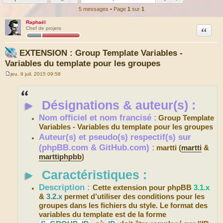
5 messages • Page
1
sur
1
Raphaël
Citation
Chef de projets
EXTENSION : Group Template Variables -
Variables du template pour les groupes
jeu. 9 juil. 2015 09:58
M
e
s
s
►
Désignations & auteur(s) :
a
g
e
Nom officiel et nom francisé :
Group Template
Variables - Variables du template pour les groupes
Auteur(s) et pseudo(s) respectif(s) sur
(phpBB.com & GitHub.com) :
martti (
martti
&
marttiphpbb
)
►
Caractéristiques :
Description :
Cette extension pour phpBB
3.1.x
&
3.2.x
permet d’utiliser des conditions pour les
groupes dans les fichiers du style. Le format des
variables du template est de la forme