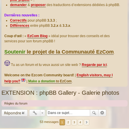
demander
&
proposer
des traductions d’extensions dédiées à phpBB.
Dernières nouvelles :
Correctifs
pour phpBB
3.3.3
;
Différences
entre phpBB
3.2.x
&
3.3.x
.
Coup d’œil :
«
EzCom Blog
» idéal pour trouver des conseils et des
services pour son forum phpBB !
Soutenir
le projet de la Communauté EzCom
.
Tu as un forum et tu veux aussi un site web ?
Regarde par ici
.
Welcome on the Ezcom Community board!
|
English visitors, may I
help you?
|
Make a donation
to EzCom
.
EXTENSION : phpBB Gallery - Galerie photos
Règles du forum
Répondre
53 messages
1
2
3
4