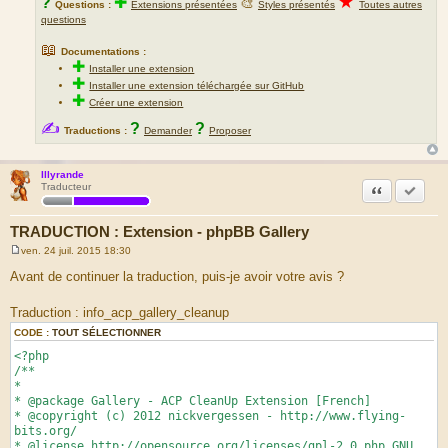
★
?
✚
🎨
Questions :
Extensions présentées
Styles présentés
Toutes autres
questions
📖
Documentations :
✚
Installer une extension
✚
Installer une extension téléchargée sur GitHub
✚
Créer une extension
✍
?
?
Traductions :
Demander
Proposer
Illyrande
Citation
Accepte
Traducteur
TRADUCTION : Extension - phpBB Gallery
ven. 24 juil. 2015 18:30
M
e
Avant de continuer la traduction, puis-je avoir votre avis ?
s
s
a
Traduction : info_acp_gallery_cleanup
g
e
CODE :
TOUT SÉLECTIONNER
<?php
/**
*
* @package Gallery - ACP CleanUp Extension [French]
* @copyright (c) 2012 nickvergessen - http://www.flying-
bits.org/
* @license http://opensource.org/licenses/gpl-2.0.php GNU