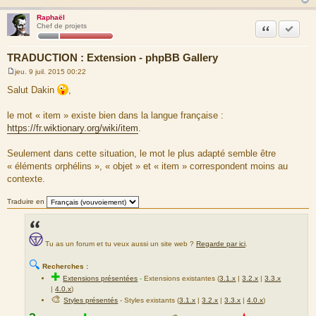
Raphaël
Citation
Accepte
Chef de projets
TRADUCTION : Extension - phpBB Gallery
jeu. 9 juil. 2015 00:22
M
e
Salut Dakin
,
s
s
a
le mot « item » existe bien dans la langue française :
g
https://fr.wiktionary.org/wiki/item
.
e
Seulement dans cette situation, le mot le plus adapté semble être
« éléments orphélins », « objet » et « item » correspondent moins au
contexte.
Traduire en
Tu as un forum et tu veux aussi un site web ?
Regarde par ici
.
🔍
Recherches :
✚
Extensions présentées
-
Extensions existantes (
3.1.x
|
3.2.x
|
3.3.x
|
4.0.x
)
🎨
Styles présentés
- Styles existants (
3.1.x
|
3.2.x
|
3.3.x
|
4.0.x
)