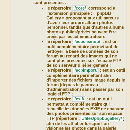
sont présentes :
le répertoire
./core/
correspond à
l’extension principale : « phpBB
Gallery » proposant aux utilisateurs
d’avoir leur propre album photos
personnel, tandis que d’autres albums
photos publics/privés peuvent être
créés par les administrateurs,
le répertoire
./acpcleanup/
: est un
outil complémentaire permettant de
nettoyer la base de données de son
forum au regard des images qui ne
sont plus présentes sur l’espace FTP
de son serveur d’hébergement ;
le répertoire
./acpimport/
: est un outil
complémentaire permettant afin
d’importer des fichiers image depuis le
forum (depuis le panneau
d’administration) sans passer par son
logiciel FTP ;
le répertoire
./exif/
: est un outil
permettant complémentaire qui
recueille les données EXIF de chacune
des photos présentes sur son espace
FTP (répertoire :
./files/phpbbgallery/
)
afin de les afficher lorsque l’on
visionne les photos dans la galerie