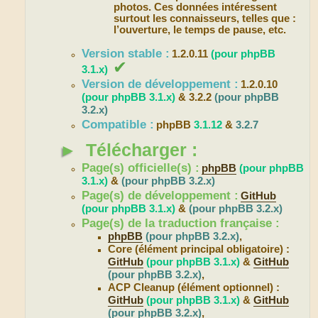
photos. Ces données intéressent
surtout les connaisseurs, telles que :
l’ouverture, le temps de pause, etc.
Version stable :
1.2.0.11
(pour phpBB
✔
3.1.x)
Version de développement :
1.2.0.10
(pour phpBB 3.1.x)
& 3.2.2
(pour phpBB
3.2.x)
Compatible :
phpBB
3.1.12
&
3.2.7
►
Télécharger :
Page(s) officielle(s) :
phpBB
(pour phpBB
3.1.x)
&
(pour phpBB 3.2.x)
Page(s) de développement :
GitHub
(pour phpBB 3.1.x)
&
(pour phpBB 3.2.x)
Page(s) de la traduction française :
phpBB
(pour phpBB 3.2.x)
,
Core (élément principal obligatoire) :
GitHub
(pour phpBB 3.1.x)
&
GitHub
(pour phpBB 3.2.x)
,
ACP Cleanup (élément optionnel) :
GitHub
(pour phpBB 3.1.x)
&
GitHub
(pour phpBB 3.2.x)
,