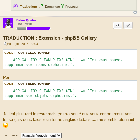
✍
?
?
Traductions :
Demander
Proposer
Dakin Quelia
Citation
Accepte
Traducteur
TRADUCTION : Extension - phpBB Gallery
jeu. 9 juil. 2015 00:03
M
e
CODE :
TOUT SÉLECTIONNER
s
s
'ACP_GALLERY_CLEANUP_EXPLAIN' => 'Ici vous pouvez
a
supprimer des items orphelins.',
g
e
Par:
CODE :
TOUT SÉLECTIONNER
'ACP_GALLERY_CLEANUP_EXPLAIN' => 'Ici vous pouvez
supprimer des objets orphelins.',
Je lirai plus tard le reste mais ça m'a sauté aux yeux car on traduit vers
le français donc laisser un terme anglais dedans ça me semble étonnant.
Traduire en