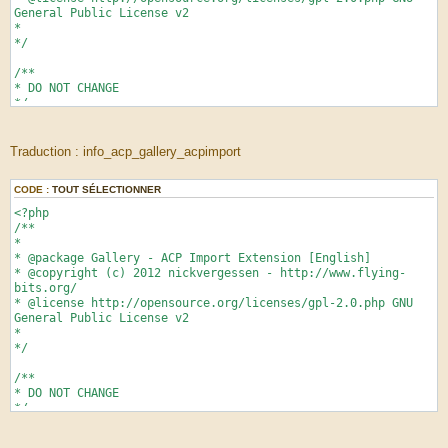
General Public License v2
*
*/
/**
* DO NOT CHANGE
*/
if (!defined('IN_PHPBB'))
{
exit;
Traduction : info_acp_gallery_acpimport
}
CODE :
TOUT SÉLECTIONNER
if (empty($lang) || !is_array($lang))
{
<?php
$lang = array();
/**
}
*
* @package Gallery - ACP Import Extension [English]
$lang = array_merge($lang, array(
* @copyright (c) 2012 nickvergessen - http://www.flying-
'ACP_GALLERY_CLEANUP' => 'Vider la galerie',
bits.org/
* @license http://opensource.org/licenses/gpl-2.0.php GNU
'ACP_GALLERY_CLEANUP_EXPLAIN' => 'Ici vous pouvez
General Public License v2
supprimer des objets orphelins.',
*
*/
'CLEAN_AUTHORS_DONE' => 'Images sans auteur
valide effacées.',
/**
'CLEAN_CHANGED' => 'Auteur modifié en «
* DO NOT CHANGE
Invité ».',
*/
'CLEAN_COMMENTS_DONE' => 'Commentaires sans
if (!defined('IN_PHPBB'))
auteur valide supprimés.',
{