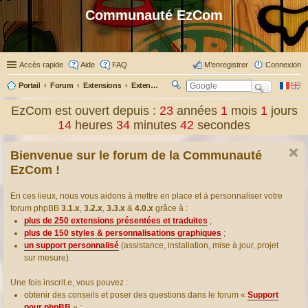
Communauté EzCom
Accès rapide
Aide
FAQ
M’enregistrer
Connexion
Portail
Forum
Extensions
Extensions présentées & traduites
R
ec
EzCom est ouvert depuis :
23
années
1
mois
1
jours
her
14
heures
34
minutes
43
secondes
ch
er
Bienvenue sur le forum de la Communauté
EzCom !
En ces lieux, nous vous aidons à mettre en place et à personnaliser votre
forum phpBB
3.1.x
,
3.2.x
,
3.3.x
&
4.0.x
grâce à :
plus de 250 extensions présentées et traduites
;
plus de 150 styles & personnalisations graphiques
;
un support personnalisé
(assistance, installation, mise à jour, projet
sur mesure).
Une fois inscrit.e, vous pouvez :
obtenir des conseils et poser des questions dans le forum «
Support
pour phpBB
» ;