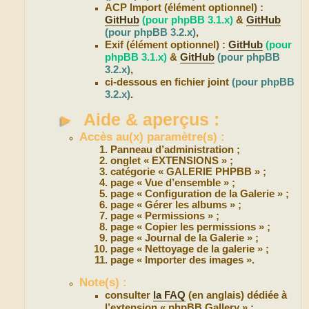
ACP Import (élément optionnel) :
GitHub
(pour phpBB 3.1.x)
&
GitHub
(pour phpBB 3.2.x)
,
Exif (élément optionnel) :
GitHub
(pour
phpBB 3.1.x)
&
GitHub
(pour phpBB
3.2.x)
,
ci-dessous en fichier joint
(pour phpBB
3.2.x)
.
►
Aide & aperçus :
Accès au(x) paramètre(s) :
Panneau d’administration ;
onglet « EXTENSIONS » ;
catégorie « GALERIE PHPBB » ;
page « Vue d’ensemble » ;
page « Configuration de la Galerie » ;
page « Gérer les albums » ;
page « Permissions » ;
page « Copier les permissions » ;
page « Journal de la Galerie » ;
page « Nettoyage de la galerie » ;
page « Importer des images ».
Note(s) :
consulter
la FAQ
(en anglais) dédiée à
l’extension « phpBB Gallery » ;