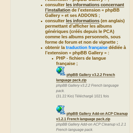
consulter
les informations concernant
l’installation
de l’extension « phpBB
Gallery » et ses ADDONS ;
consulter
les informations
(en anglais)
permettant d’afficher les albums
génériques (créés depuis le PCA)
comme les albums personnels, sous
forme de forum et non de vignette ;
obtenir la
traduction française
dédiée à
l’extension « phpBB Gallery » :
PHP - fichiers de langue
française ;
phpBB Gallery v3.2.2 French
language pack.zip
phpBB Gallery v3.2.2 French language
pack.
(31.22 Kio) Téléchargé 1021 fois
phpBB Gallery Add-on ACP Cleanup
v1.2.1 French language pack.zip
phpBB Gallery Add-on ACP Cleanup v1.2.1
French language pack.