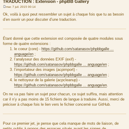
TRADUCTION : Extension - phpBB Gallery
mar. 7 juil. 2015 00:14
M
e
Ok, voilà à quoi peut ressembler un sujet à chaque fois que tu as besoin
s
d’en ouvrir un pour discuter d’une traduction.
s
a
g
e
Étant donné que cette extension est composée de quatre modules sous
forme de quatre extensions :
le coeur (core) -
https://github.com/satanasov/phpbbgalle ...
anguage/en
;
l’analyseur des données EXIF (exif) -
https://github.com/satanasov/phpbbgalle ... anguage/en
;
l’importateur des images (acpimport) -
https://github.com/satanasov/phpbbgalle ... anguage/en
;
le nettoyeur de la galerie (acpcleanup) -
https://github.com/satanasov/phpbbgalle ... anguage/en
.
On ne va pas faire un sujet pour chacun, ce sujet suffira, mais attention
car il n’y a pas moins de 15 fichiers de langue à traduire. Aussi, merci de
préciser à chaque fois le lien vers le fichier concerné sur GitHub.
Pour ce premier jet, je pense que cela manque de mots de liaison, de
petits oublis à propos des espaces situés avant les signes de