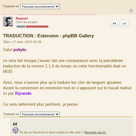
l’image',
'CHARACTERS' => 'caractères',
Traduire en
'CLICK_RETURN_ALBUM' => 'Clic %shere%s pour
revenir à l’album',
Raphaël
'CLICK_RETURN_IMAGE' => 'Clic %shere%s pour
Citation
Accepte
Chef de projets
revenir à l’image',
'CLICK_RETURN_INDEX' => 'Clic %shere%s pour
revenir à l’index',
TRADUCTION : Extension - phpBB Gallery
'COMMENT' => 'Commentaire',
'COMMENT_IMAGE' => 'Poster un commentaire
jeu. 17 sept. 2015 04:28
M
sur une image de l’album %s',
e
Salut
pokyto
,
'COMMENT_LENGTH' => 'Rédigez votre commetaire
s
ici, il ne peut contenir plus de <strong>%d</strong>
s
a
caractères.',
ce sera fait lorsque j’aurais fait une comparaison avec la précédente
g
'COMMENT_ON' => 'Commentaire sur',
traduction de la version 1.1.6 du temps où cette fonctionnalité était un
e
'COMMENT_STORED' => 'Votre commentaire a été
MOD.
enregistré avec succès.',
'COMMENT_TOO_LONG' => 'Votre commentaire est
Ainsi, nous n’aurons plus qu’à traduire les clés de langues ajoutées
trop long.',
'COMMENTS' => 'Commentaires',
durant la conversion en extension tout en s’appuyant sur le travail réalisé
'CONTEST_COMMENTS_STARTS' => 'Les commentaire
ici par
Illyrande
.
concernant les images de ce concours sont possibles à partir
du %s .',
Ce sera nettement plus pertinent, je pense.
'CONTEST_ENDED' => 'Ce concours s’est
terminé le %s.',
Traduire en
'CONTEST_ENDS' => 'Ce concours se termine
le %s.',
'CONTEST_RATING_STARTED' => 'Les votes pour ce
concours ont débuté le %s.',
Tu as un forum et tu veux aussi un site web ?
Regarde par ici
.
'CONTEST_RATING_STARTS' => 'Les votes pour ce