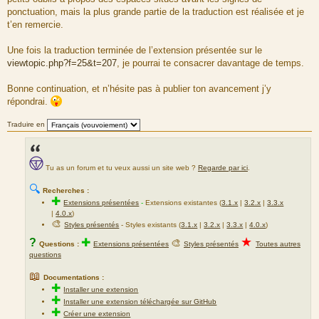
ponctuation, mais la plus grande partie de la traduction est réalisée et je
t’en remercie.
Une fois la traduction terminée de l’extension présentée sur le
viewtopic.php?f=25&t=207
, je pourrai te consacrer davantage de temps.
Bonne continuation, et n’hésite pas à publier ton avancement j’y
répondrai.
Traduire en
Tu as un forum et tu veux aussi un site web ?
Regarde par ici
.
🔍
Recherches :
✚
Extensions présentées
-
Extensions existantes (
3.1.x
|
3.2.x
|
3.3.x
|
4.0.x
)
🎨
Styles présentés
- Styles existants (
3.1.x
|
3.2.x
|
3.3.x
|
4.0.x
)
★
?
✚
🎨
Questions :
Extensions présentées
Styles présentés
Toutes autres
questions
📖
Documentations :
✚
Installer une extension
✚
Installer une extension téléchargée sur GitHub
✚
Créer une extension