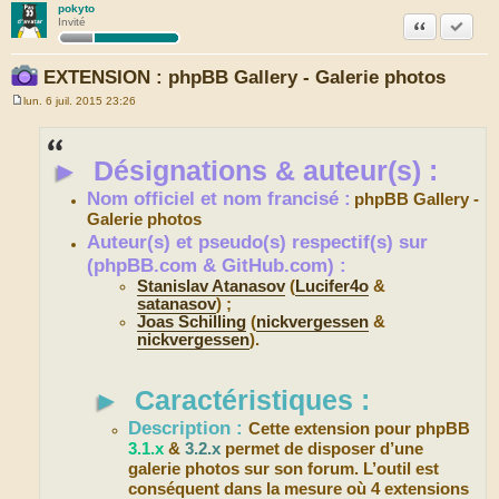
pokyto
Citation
Accepte
Invité
EXTENSION : phpBB Gallery - Galerie photos
lun. 6 juil. 2015 23:26
M
e
s
s
►
Désignations & auteur(s) :
a
g
e
Nom officiel et nom francisé :
phpBB Gallery -
Galerie photos
Auteur(s) et pseudo(s) respectif(s) sur
(phpBB.com & GitHub.com) :
Stanislav Atanasov
(
Lucifer4o
&
satanasov
) ;
Joas Schilling
(
nickvergessen
&
nickvergessen
).
►
Caractéristiques :
Description :
Cette extension pour phpBB
3.1.x
&
3.2.x
permet de disposer d’une
galerie photos sur son forum. L’outil est
conséquent dans la mesure où 4 extensions