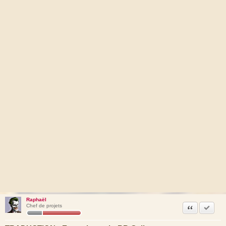
Raphaël
Citation
Accepte
Chef de projets