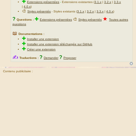
✚
Extensions présentées
-
Extensions existantes (
3.1.x
|
3.2.x
|
3.3.x
|
4.0.x
)
🎨
Styles présentés
- Styles existants (
3.1.x
|
3.2.x
|
3.3.x
|
4.0.x
)
★
?
✚
🎨
Questions :
Extensions présentées
Styles présentés
Toutes autres
questions
📖
Documentations :
✚
Installer une extension
✚
Installer une extension téléchargée sur GitHub
✚
Créer une extension
✍
?
?
Traductions :
Demander
Proposer
Contenu publicitaire :