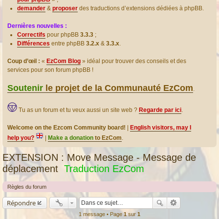
demander
&
proposer
des traductions d’extensions dédiées à phpBB.
Dernières nouvelles :
Correctifs
pour phpBB
3.3.3
;
Différences
entre phpBB
3.2.x
&
3.3.x
.
Coup d’œil :
«
EzCom Blog
» idéal pour trouver des conseils et des
services pour son forum phpBB !
Soutenir
le projet de la Communauté EzCom
.
Tu as un forum et tu veux aussi un site web ?
Regarde par ici
.
Welcome on the Ezcom Community board!
|
English visitors, may I
help you?
|
Make a donation
to EzCom
.
EXTENSION : Move Message - Message de
déplacement
Traduction EzCom
Règles du forum
Répondre
1 message • Page
1
sur
1