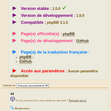
►
✔
Version stable :
1.0.0
►
Version de développement :
1.0.0
►
Compatible :
phpBB 3.1.5
►
Page(s) officielle(s) :
phpBB
►
Page(s) de développement :
GitHub
►
Page(s) de la traduction française :
phpBB
;
GitHub
.
►
Accès aux paramètres :
Aucun paramètre
disponible
Traduire en
Tu as un forum et tu veux aussi un site web ?
Regarde par ici
.
🔍
Recherches :