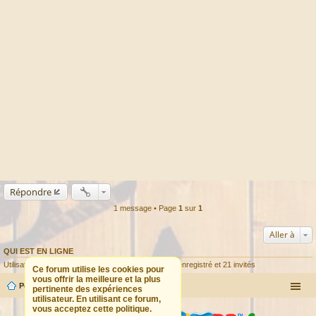
Répondre
1 message • Page
1
sur
1
Aller à
QUI EST EN LIGNE
Utilisateurs parcourant ce forum : Aucun utilisateur enregistré et 21 invités
Ce forum utilise les cookies pour
vous offrir la meilleure et la plus
Portail
Forum
pertinente des expériences
utilisateur. En utilisant ce forum,
vous acceptez cette politique.