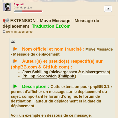
Raphaël
Citation
Chef de projets
EXTENSION : Move Message - Message de
déplacement
Traduction EzCom
dim. 5 juil. 2015 18:59
M
e
s
s
►
a
Nom officiel et nom francisé :
Move Message
g
e
- Message de déplacement
►
Auteur(s) et pseudo(s) respectif(s) sur
(phpBB.com & GitHub.com) :
Joas Schilling
(
nickvergessen
&
nickvergessen
)
Philipp Kordowich
(
PhilippK
)
►
Description :
Cette extension pour phpBB 3.1.x
permet d’afficher un message sur le déplacement du
sujet, comportant le forum d’origine, le forum de
destination, l’auteur du déplacement et la date du
déplacement.
Voir un exemple en dessous de ce message.