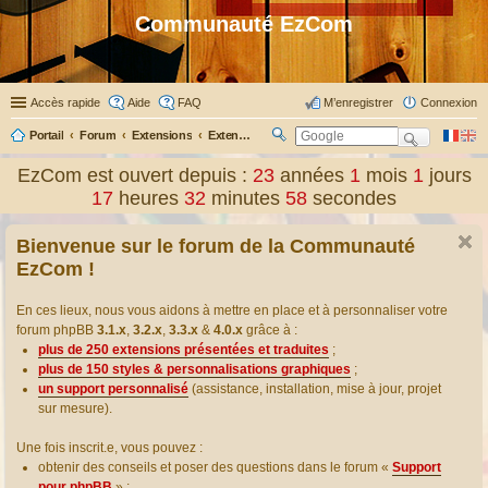
Communauté EzCom
Accès rapide
Aide
FAQ
M’enregistrer
Connexion
Portail
Forum
Extensions
Extensions présentées & traduites
R
ec
EzCom est ouvert depuis :
23
années
1
mois
1
jours
her
17
heures
32
minutes
58
secondes
ch
er
Bienvenue sur le forum de la Communauté
EzCom !
En ces lieux, nous vous aidons à mettre en place et à personnaliser votre
forum phpBB
3.1.x
,
3.2.x
,
3.3.x
&
4.0.x
grâce à :
plus de 250 extensions présentées et traduites
;
plus de 150 styles & personnalisations graphiques
;
un support personnalisé
(assistance, installation, mise à jour, projet
sur mesure).
Une fois inscrit.e, vous pouvez :
obtenir des conseils et poser des questions dans le forum «
Support
pour phpBB
» ;