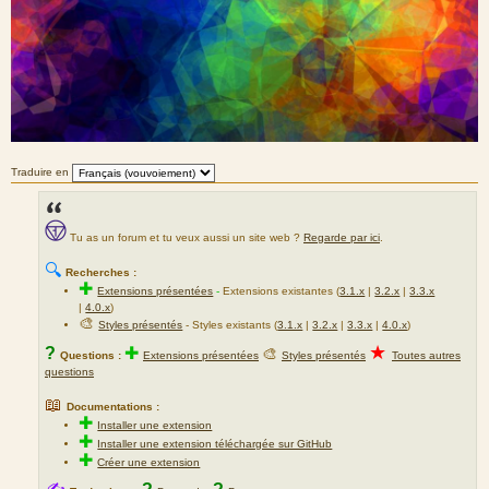
Traduire en
Tu as un forum et tu veux aussi un site web ?
Regarde par ici
.
🔍
Recherches :
✚
Extensions présentées
-
Extensions existantes (
3.1.x
|
3.2.x
|
3.3.x
|
4.0.x
)
🎨
Styles présentés
- Styles existants (
3.1.x
|
3.2.x
|
3.3.x
|
4.0.x
)
★
?
✚
🎨
Questions :
Extensions présentées
Styles présentés
Toutes autres
questions
📖
Documentations :
✚
Installer une extension
✚
Installer une extension téléchargée sur GitHub
✚
Créer une extension