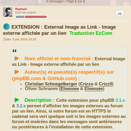
4 messages • Page
1
sur
1
Raphaël
Citation
Chef de projets
EXTENSION : External Image as Link - Image
externe affichée par un lien
Traduction EzCom
dim. 5 juil. 2015 15:25
M
e
s
s
►
a
Nom officiel et nom francisé :
External Image
g
e
as Link - Image externe affichée par un lien
►
Auteur(s) et pseudo(s) respectif(s) sur
(phpBB.com & GitHub.com) :
Christian Schnegelberger
(
Crizzo
&
Crizz0
)
Oliver Schramm (
Elsensee
&
Elsensee
)
►
Description :
Cette extension pour phpBB
3.1.x
&
3.2.x
permet d’afficher les images externes au forum
par un lien. Ainsi, si votre forum est en HTTPS le
cadenat sera vert quelque soit si les images externes au
forum et insérées dans les messages sont antérieures
ou postérieures à l’installation de cette extension.