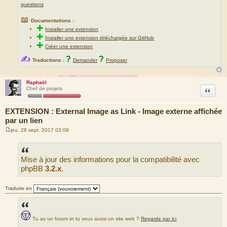
questions
📖
Documentations :
✚
Installer une extension
✚
Installer une extension téléchargée sur GitHub
✚
Créer une extension
✍
?
?
Traductions :
Demander
Proposer
Raphaël
Citation
Chef de projets
EXTENSION : External Image as Link - Image externe affichée
par un lien
jeu. 28 sept. 2017 03:08
M
e
s
s
Mise à jour des informations pour la compatibilité avec
a
g
phpBB
3.2.x
.
e
Traduire en
Tu as un forum et tu veux aussi un site web ?
Regarde par ici
.