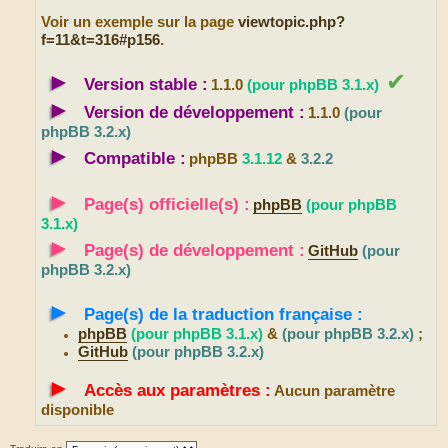
Voir un exemple sur la page
viewtopic.php?
f=11&t=316#p156
.
►
✔
Version stable :
1.1.0
(pour phpBB 3.1.x)
►
Version de développement :
1.1.0
(pour
phpBB 3.2.x)
►
Compatible :
phpBB
3.1.12
&
3.2.2
►
Page(s) officielle(s) :
phpBB
(pour phpBB
3.1.x)
►
Page(s) de développement :
GitHub
(pour
phpBB 3.2.x)
►
Page(s) de la traduction française :
phpBB
(pour phpBB 3.1.x)
&
(pour phpBB 3.2.x)
;
GitHub
(pour phpBB 3.2.x)
►
Accès aux paramètres :
Aucun paramètre
disponible