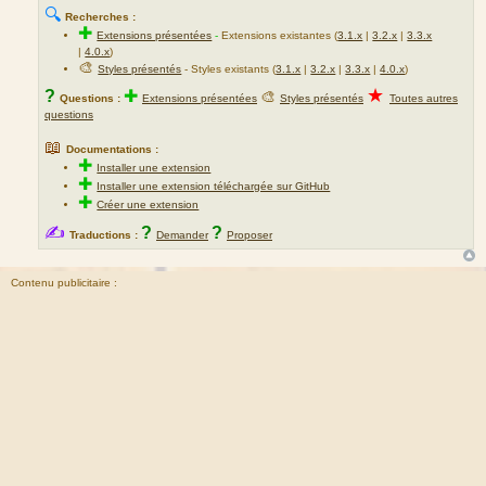
🔍
Recherches :
✚
Extensions présentées
-
Extensions existantes (
3.1.x
|
3.2.x
|
3.3.x
|
4.0.x
)
🎨
Styles présentés
- Styles existants (
3.1.x
|
3.2.x
|
3.3.x
|
4.0.x
)
★
?
✚
🎨
Questions :
Extensions présentées
Styles présentés
Toutes autres
questions
📖
Documentations :
✚
Installer une extension
✚
Installer une extension téléchargée sur GitHub
✚
Créer une extension
✍
?
?
Traductions :
Demander
Proposer
Contenu publicitaire :