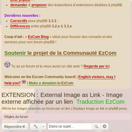
demander
&
proposer
des traductions d’extensions dédiées à phpBB.
Dernières nouvelles :
Correctifs
pour phpBB
3.3.3
;
Différences
entre phpBB
3.2.x
&
3.3.x
.
Coup d’œil :
«
EzCom Blog
» idéal pour trouver des conseils et des
services pour son forum phpBB !
Soutenir
le projet de la Communauté EzCom
.
Tu as un forum et tu veux aussi un site web ?
Regarde par ici
.
Welcome on the Ezcom Community board!
|
English visitors, may I
help you?
|
Make a donation
to EzCom
.
EXTENSION : External Image as Link - Image
externe affichée par un lien
Traduction EzCom
Affiche les images externes au forum par un lien | Displays image as link in phpBB posts.
Règles du forum
Répondre