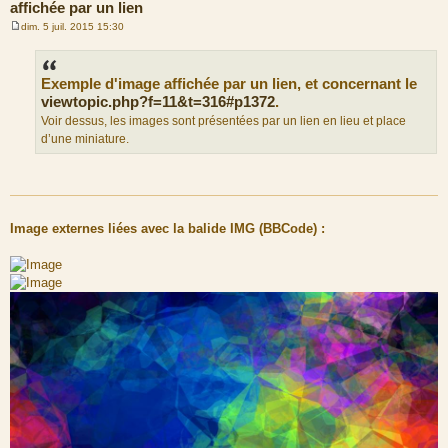
affichée par un lien
dim. 5 juil. 2015 15:30
M
e
s
s
Exemple d'image affichée par un lien, et concernant le
a
g
viewtopic.php?f=11&t=316#p1372
.
e
Voir dessus, les images sont présentées par un lien en lieu et place
d’une miniature.
Image externes liées avec la balide IMG (BBCode) :