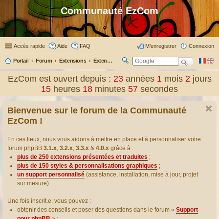
Communauté EzCom
Accès rapide
Aide
FAQ
M’enregistrer
Connexion
Portail
Forum
Extensions
Extensions présentées & traduites
R
ec
EzCom est ouvert depuis :
23
années
1
mois
2
jours
her
15
heures
18
minutes
57
secondes
ch
er
Bienvenue sur le forum de la Communauté
EzCom !
En ces lieux, nous vous aidons à mettre en place et à personnaliser votre
forum phpBB
3.1.x
,
3.2.x
,
3.3.x
&
4.0.x
grâce à :
plus de 250 extensions présentées et traduites
;
plus de 150 styles & personnalisations graphiques
;
un support personnalisé
(assistance, installation, mise à jour, projet
sur mesure).
Une fois inscrit.e, vous pouvez :
obtenir des conseils et poser des questions dans le forum «
Support
pour phpBB
» ;