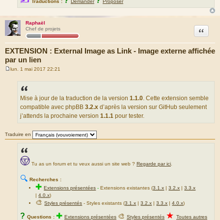
✍
?
?
Traductions :
Demander
Proposer
Raphaël
Citation
Chef de projets
EXTENSION : External Image as Link - Image externe affichée
par un lien
lun. 1 mai 2017 22:21
M
e
s
s
a
Mise à jour de la traduction de la version
1.1.0
. Cette extension semble
g
compatible avec phpBB
3.2.x
d’après la version sur GitHub seulement
e
j’attends la prochaine version
1.1.1
pour tester.
Traduire en
Tu as un forum et tu veux aussi un site web ?
Regarde par ici
.
🔍
Recherches :
✚
Extensions présentées
-
Extensions existantes (
3.1.x
|
3.2.x
|
3.3.x
|
4.0.x
)
🎨
Styles présentés
- Styles existants (
3.1.x
|
3.2.x
|
3.3.x
|
4.0.x
)
★
?
✚
🎨
Questions :
Extensions présentées
Styles présentés
Toutes autres