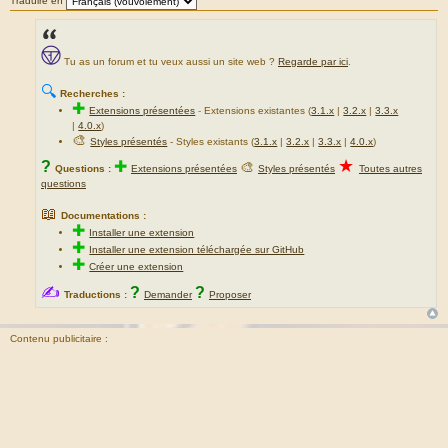
Traduire en
Tu as un forum et tu veux aussi un site web ?
Regarde par ici
.
🔍
Recherches :
✚
Extensions présentées
-
Extensions existantes (
3.1.x
|
3.2.x
|
3.3.x
|
4.0.x
)
🎨
Styles présentés
- Styles existants (
3.1.x
|
3.2.x
|
3.3.x
|
4.0.x
)
★
?
✚
🎨
Questions :
Extensions présentées
Styles présentés
Toutes autres
questions
📖
Documentations :
✚
Installer une extension
✚
Installer une extension téléchargée sur GitHub
✚
Créer une extension
✍
?
?
Traductions :
Demander
Proposer
Contenu publicitaire :