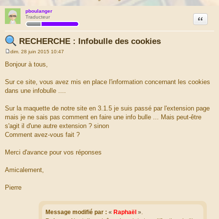
pboulanger
Citation
Traducteur
RECHERCHE : Infobulle des cookies
dim. 28 juin 2015 10:47
M
e
Bonjour à tous,
s
s
a
Sur ce site, vous avez mis en place l'information concernant les cookies
g
dans une infobulle ....
e
Sur la maquette de notre site en 3.1.5 je suis passé par l'extension page
mais je ne sais pas comment en faire une info bulle ... Mais peut-être
s'agit il d'une autre extension ? sinon
Comment avez-vous fait ?
Merci d'avance pour vos réponses
Amicalement,
Pierre
Message modifié par :
«
Raphaël
»
.