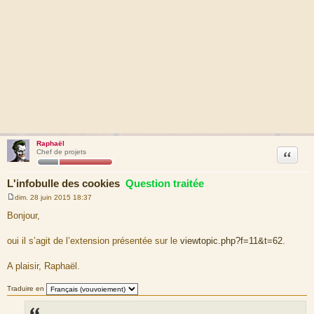
Raphaël
Citation
Chef de projets
L'infobulle des cookies
Question traitée
dim. 28 juin 2015 18:37
M
e
Bonjour,
s
s
a
oui il s’agit de l’extension présentée sur le
viewtopic.php?f=11&t=62
.
g
e
A plaisir, Raphaël.
Traduire en