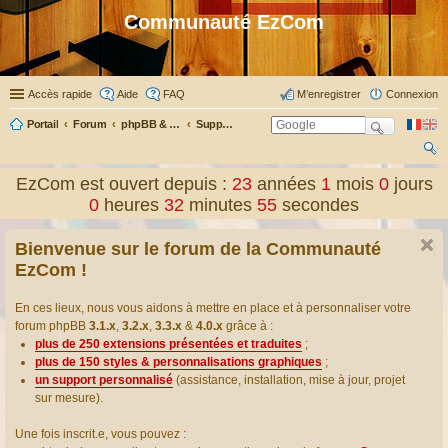
Communauté EzCom
Accès rapide
Aide
FAQ
M’enregistrer
Connexion
Portail
Forum
phpBB & Co
Support pour phpBB
ec
EzCom est ouvert depuis :
23
années
1
mois
0
jours
her
0
heures
32
minutes
55
secondes
ch
Bienvenue sur le forum de la Communauté
er
EzCom !
En ces lieux, nous vous aidons à mettre en place et à personnaliser votre
forum phpBB
3.1.x
,
3.2.x
,
3.3.x
&
4.0.x
grâce à :
plus de 250 extensions présentées et traduites
;
plus de 150 styles & personnalisations graphiques
;
un support personnalisé
(assistance, installation, mise à jour, projet
sur mesure).
Une fois inscrit.e, vous pouvez :