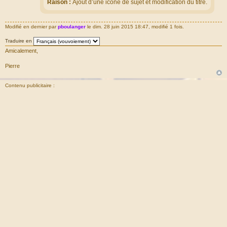
Raison :
Ajout d’une icône de sujet et modification du titre.
Modifié en dernier par
pboulanger
le dim. 28 juin 2015 18:47, modifié 1 fois.
Traduire en
Amicalement,
Pierre
Contenu publicitaire :