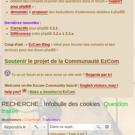
obtenir des conseils et poser des questions dans le forum «
Support
pour phpBB
» ;
demander
&
proposer
des traductions d’extensions dédiées à phpBB.
Dernières nouvelles :
Correctifs
pour phpBB
3.3.3
;
Différences
entre phpBB
3.2.x
&
3.3.x
.
Coup d’œil :
«
EzCom Blog
» idéal pour trouver des conseils et des
services pour son forum phpBB !
Soutenir
le projet de la Communauté EzCom
.
Tu as un forum et tu veux aussi un site web ?
Regarde par ici
.
Welcome on the Ezcom Community board!
|
English visitors, may I
help you?
|
Make a donation
to EzCom
.
RECHERCHE : Infobulle des cookies
Question
traitée
Modérateurs :
Graphistes
,
Traducteurs
Répondre
3 messages • Page
1
sur
1