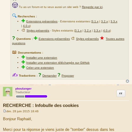
Tu as un forum et tu veux aussi un site web ?
Regarde par ici
.
🔍
Recherches :
✚
Extensions présentées
-
Extensions existantes (
3.1.x
|
3.2.x
|
3.3.x
|
4.0.x
)
🎨
Styles présentés
- Styles existants (
3.1.x
|
3.2.x
|
3.3.x
|
4.0.x
)
★
?
✚
🎨
Questions :
Extensions présentées
Styles présentés
Toutes autres
questions
📖
Documentations :
✚
Installer une extension
✚
Installer une extension téléchargée sur GitHub
✚
Créer une extension
✍
?
?
Traductions :
Demander
Proposer
pboulanger
Citation
Traducteur
RECHERCHE : Infobulle des cookies
dim. 28 juin 2015 18:46
M
e
Bonjour Raphaël,
s
s
a
Merci pour ta réponse je viens juste de "tomber" dessus dans les
g