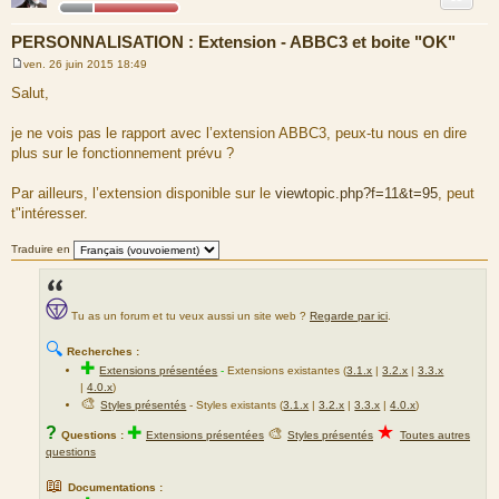
PERSONNALISATION : Extension - ABBC3 et boite "OK"
ven. 26 juin 2015 18:49
M
e
Salut,
s
s
a
je ne vois pas le rapport avec l’extension ABBC3, peux-tu nous en dire
g
plus sur le fonctionnement prévu ?
e
Par ailleurs, l’extension disponible sur le
viewtopic.php?f=11&t=95
, peut
t"intéresser.
Traduire en
Tu as un forum et tu veux aussi un site web ?
Regarde par ici
.
🔍
Recherches :
✚
Extensions présentées
-
Extensions existantes (
3.1.x
|
3.2.x
|
3.3.x
|
4.0.x
)
🎨
Styles présentés
- Styles existants (
3.1.x
|
3.2.x
|
3.3.x
|
4.0.x
)
★
?
✚
🎨
Questions :
Extensions présentées
Styles présentés
Toutes autres
questions
📖
Documentations :