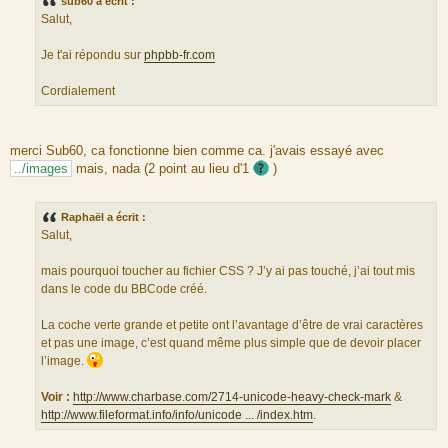
sub60 a écrit :
s
Salut,
a
g
e
Je t'ai répondu sur
phpbb-fr.com
Cordialement
merci Sub60, ca fonctionne bien comme ca. j'avais essayé avec
../images
mais, nada (2 point au lieu d'1
)
Raphaël a écrit :
Salut,
mais pourquoi toucher au fichier CSS ? J’y ai pas touché, j’ai tout mis
dans le code du BBCode créé.
La coche verte grande et petite ont l’avantage d’être de vrai caractères
et pas une image, c’est quand même plus simple que de devoir placer
l’image.
Voir :
http://www.charbase.com/2714-unicode-heavy-check-mark
&
http://www.fileformat.info/info/unicode ... /index.htm
.