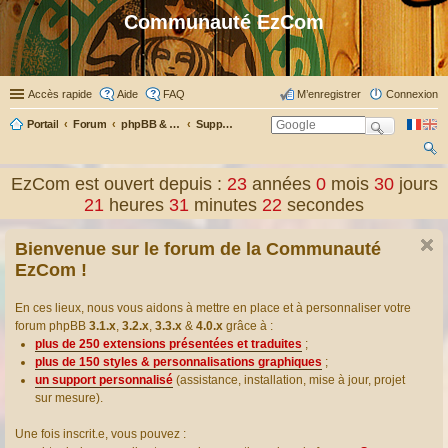
Communauté EzCom
Accès rapide
Aide
FAQ
M’enregistrer
Connexion
Portail
Forum
phpBB & Co
Support pour phpBB
ec
EzCom est ouvert depuis :
23
années
0
mois
30
jours
her
21
heures
31
minutes
22
secondes
ch
Bienvenue sur le forum de la Communauté
er
EzCom !
En ces lieux, nous vous aidons à mettre en place et à personnaliser votre
forum phpBB
3.1.x
,
3.2.x
,
3.3.x
&
4.0.x
grâce à :
plus de 250 extensions présentées et traduites
;
plus de 150 styles & personnalisations graphiques
;
un support personnalisé
(assistance, installation, mise à jour, projet
sur mesure).
Une fois inscrit.e, vous pouvez :