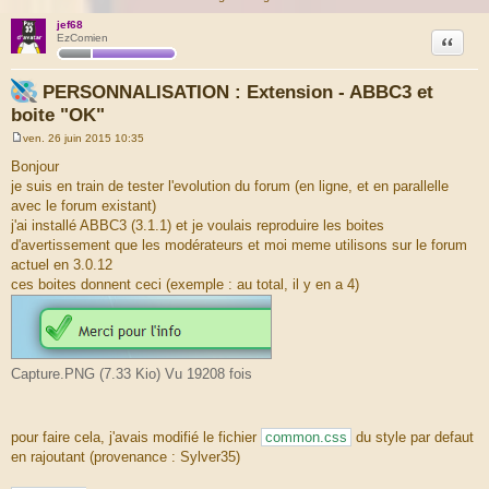
jef68
Citation
EzComien
PERSONNALISATION : Extension - ABBC3 et
boite "OK"
ven. 26 juin 2015 10:35
M
e
Bonjour
s
je suis en train de tester l'evolution du forum (en ligne, et en parallelle
s
a
avec le forum existant)
g
j'ai installé ABBC3 (3.1.1) et je voulais reproduire les boites
e
d'avertissement que les modérateurs et moi meme utilisons sur le forum
actuel en 3.0.12
ces boites donnent ceci (exemple : au total, il y en a 4)
Capture.PNG (7.33 Kio) Vu 19208 fois
pour faire cela, j'avais modifié le fichier
common.css
du style par defaut
en rajoutant (provenance : Sylver35)