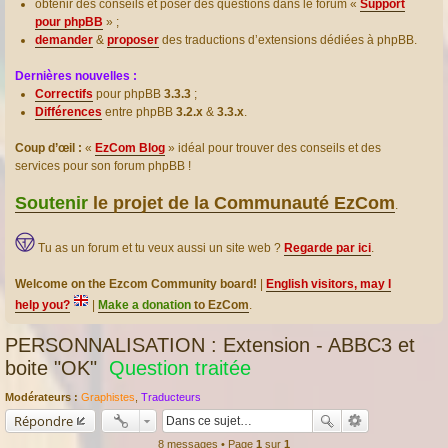
obtenir des conseils et poser des questions dans le forum «
Support
pour phpBB
» ;
demander
&
proposer
des traductions d’extensions dédiées à phpBB.
Dernières nouvelles :
Correctifs
pour phpBB
3.3.3
;
Différences
entre phpBB
3.2.x
&
3.3.x
.
Coup d’œil :
«
EzCom Blog
» idéal pour trouver des conseils et des
services pour son forum phpBB !
Soutenir
le projet de la Communauté EzCom
.
Tu as un forum et tu veux aussi un site web ?
Regarde par ici
.
Welcome on the Ezcom Community board!
|
English visitors, may I
help you?
|
Make a donation
to EzCom
.
PERSONNALISATION : Extension - ABBC3 et
boite "OK"
Question traitée
Modérateurs :
Graphistes
,
Traducteurs
Répondre
8 messages • Page
1
sur
1