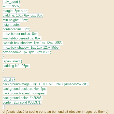
.div_avert {
width: 95%;
margin: 8px auto;
padding: 10px 6px 6px 8px;
min-height: 18px;
height:auto;
border-radius: 8px;
-moz-border-radius: 8px;
-webkit-border-radius: 8px;
-webkit-box-shadow: 1px 1px 12px #555;
-moz-box-shadow: 1px 1px 12px #555;
box-shadow: 1px 1px 12px #555;
}
.span_avert {
padding-left: 26px;
}
.ok_div {
background-image: url("{T_THEME_PATH}/images/ok.gif");
background-position: 4px 4px;
background-repeat: no-repeat;
background-color: #c2f2b3;
border: 2px solid #3cb371;
}
et j'avais placé la coche verte au bon endroit (dossier images du theme)