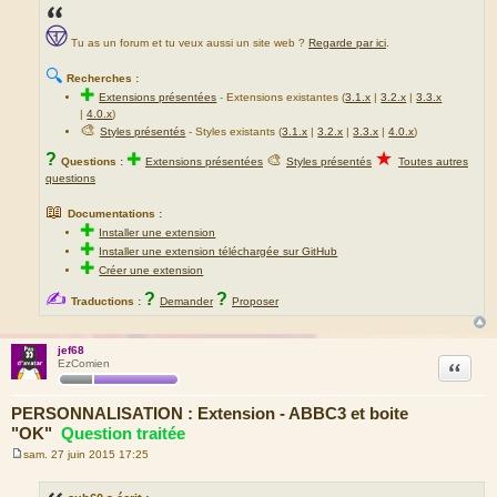
Tu as un forum et tu veux aussi un site web ?
Regarde par ici
.
🔍
Recherches :
✚
Extensions présentées
-
Extensions existantes (
3.1.x
|
3.2.x
|
3.3.x
|
4.0.x
)
🎨
Styles présentés
- Styles existants (
3.1.x
|
3.2.x
|
3.3.x
|
4.0.x
)
★
?
✚
🎨
Questions :
Extensions présentées
Styles présentés
Toutes autres
questions
📖
Documentations :
✚
Installer une extension
✚
Installer une extension téléchargée sur GitHub
✚
Créer une extension
✍
?
?
Traductions :
Demander
Proposer
jef68
Citation
EzComien
PERSONNALISATION : Extension - ABBC3 et boite
"OK"
Question traitée
sam. 27 juin 2015 17:25
M
e
s