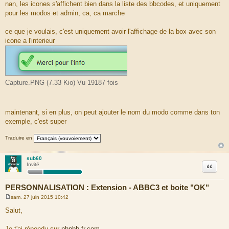
e
nan, les icones s'affichent bien dans la liste des bbcodes, et uniquement
s
pour les modos et admin, ca, ca marche
s
a
g
ce que je voulais, c'est uniquement avoir l'affichage de la box avec son
e
icone a l'interieur
Capture.PNG (7.33 Kio) Vu 19187 fois
maintenant, si en plus, on peut ajouter le nom du modo comme dans ton
exemple, c'est super
Traduire en
sub60
Citation
Invité
PERSONNALISATION : Extension - ABBC3 et boite "OK"
sam. 27 juin 2015 10:42
M
e
Salut,
s
s
a
Je t'ai répondu sur
phpbb-fr.com