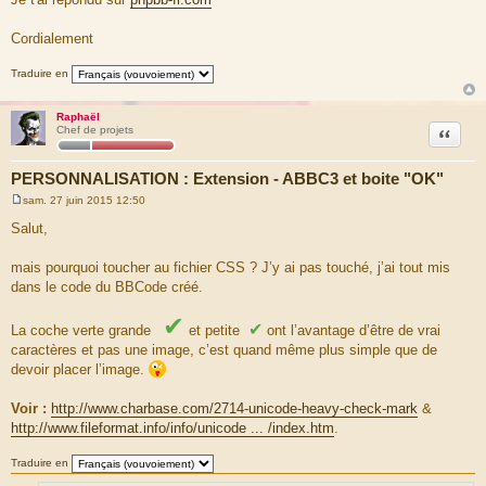
g
e
Cordialement
Traduire en
Raphaël
Citation
Chef de projets
PERSONNALISATION : Extension - ABBC3 et boite "OK"
sam. 27 juin 2015 12:50
M
e
Salut,
s
s
a
mais pourquoi toucher au fichier CSS ? J’y ai pas touché, j’ai tout mis
g
dans le code du BBCode créé.
e
✔
✔
La coche verte grande
et petite
ont l’avantage d’être de vrai
caractères et pas une image, c’est quand même plus simple que de
devoir placer l’image.
Voir :
http://www.charbase.com/2714-unicode-heavy-check-mark
&
http://www.fileformat.info/info/unicode ... /index.htm
.
Traduire en