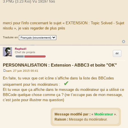
3.PNG (3.23 Kio) Vu 19197 fois
merci pour l'info concernant le sujet « EXTENSION : Topic Solved - Sujet
résolu », je vais regarder de plus près
Traduire en
Raphaël
Citation
Chef de projets
PERSONNALISATION : Extension - ABBC3 et boite "OK"
sam. 27 juin 2015 00:41
M
e
En faite, tu veux que cet icône s’affiche dans la liste des BBCodes
s
✔
s
uniquement pour les modérateurs :
a
Et tu veux que ça affiche dans le message du modérateur qui a utilisé ce
g
e
BBCode quelque chose comme ça ? (ne t’occupe pas de mon message,
c’est juste pour illustrer ma question)
Message modifié par :
«
Modérateur
»
.
Raison :
Message du modérateur.