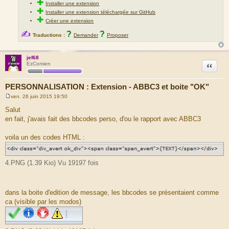
✚
Installer une extension
✚
Installer une extension téléchargée sur GitHub
✚
Créer une extension
✍
?
?
Traductions :
Demander
Proposer
jef68
Citation
EzComien
PERSONNALISATION : Extension - ABBC3 et boite "OK"
ven. 26 juin 2015 19:50
M
e
Salut
s
en fait, j'avais fait des bbcodes perso, d'ou le rapport avec ABBC3
s
a
g
voila un des codes HTML :
e
4.PNG (1.39 Kio) Vu 19197 fois
dans la boite d'edition de message, les bbcodes se présentaient comme
ca (visible par les modos)