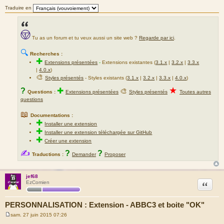
Traduire en
Tu as un forum et tu veux aussi un site web ?
Regarde par ici
.
🔍
Recherches :
✚
Extensions présentées
-
Extensions existantes (
3.1.x
|
3.2.x
|
3.3.x
|
4.0.x
)
🎨
Styles présentés
- Styles existants (
3.1.x
|
3.2.x
|
3.3.x
|
4.0.x
)
★
?
✚
🎨
Questions :
Extensions présentées
Styles présentés
Toutes autres
questions
📖
Documentations :
✚
Installer une extension
✚
Installer une extension téléchargée sur GitHub
✚
Créer une extension
✍
?
?
Traductions :
Demander
Proposer
jef68
Citation
EzComien
PERSONNALISATION : Extension - ABBC3 et boite "OK"
sam. 27 juin 2015 07:26
M