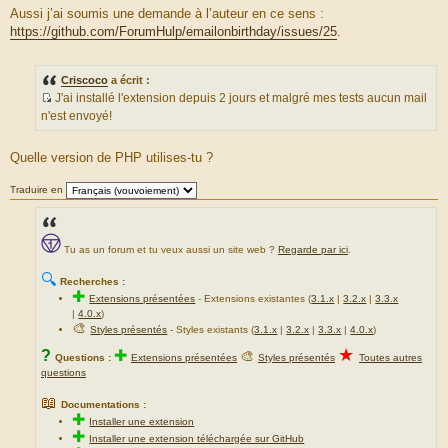
e
u
Aussi j’ai soumis une demande à l’auteur en ce sens :
s
r
https://github.com/ForumHulp/emailonbirthday/issues/25
.
s
c
a
e
g
d
Criscoco
a écrit :
e
u
J'ai installé l'extension depuis 2 jours et malgré mes tests aucun mail
m
S
n'est envoyé!
e
o
s
u
Quelle version de PHP utilises-tu ?
s
r
a
c
Traduire en
g
e
e
d
u
Tu as un forum et tu veux aussi un site web ?
Regarde par ici
.
m
e
🔍
Recherches :
s
✚
Extensions présentées
-
Extensions existantes (
3.1.x
|
3.2.x
|
3.3.x
s
|
4.0.x
)
a
🎨
Styles présentés
- Styles existants (
3.1.x
|
3.2.x
|
3.3.x
|
4.0.x
)
g
★
?
✚
🎨
Questions :
Extensions présentées
Styles présentés
Toutes autres
e
questions
📖
Documentations :
✚
Installer une extension
✚
Installer une extension téléchargée sur GitHub