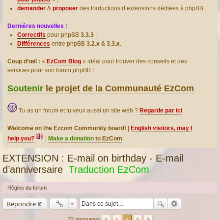
demander
&
proposer
des traductions d’extensions dédiées à phpBB.
Dernières nouvelles :
Correctifs
pour phpBB
3.3.3
;
Différences
entre phpBB
3.2.x
&
3.3.x
.
Coup d’œil :
«
EzCom Blog
» idéal pour trouver des conseils et des
services pour son forum phpBB !
Soutenir
le projet de la Communauté EzCom
.
Tu as un forum et tu veux aussi un site web ?
Regarde par ici
.
Welcome on the Ezcom Community board!
|
English visitors, may I
help you?
|
Make a donation
to EzCom
.
EXTENSION : E-mail on birthday - E-mail
d’anniversaire
Traduction EzCom
Règles du forum
Répondre
32 messages
1
2
3