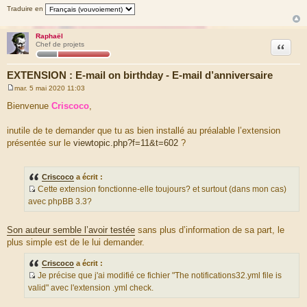
Traduire en
Raphaël
Citation
Chef de projets
EXTENSION : E-mail on birthday - E-mail d’anniversaire
mar. 5 mai 2020 11:03
M
e
Bienvenue
Criscoco
,
s
s
a
inutile de te demander que tu as bien installé au préalable l’extension
g
présentée sur le
viewtopic.php?f=11&t=602
?
e
Criscoco
a écrit :
Cette extension fonctionne-elle toujours? et surtout (dans mon cas)
S
avec phpBB 3.3?
o
u
Son auteur semble l’avoir testée
sans plus d’information de sa part, le
r
plus simple est de le lui demander.
c
e
Criscoco
a écrit :
d
Je précise que j'ai modifié ce fichier "The notifications32.yml file is
u
S
valid" avec l'extension .yml check.
m
o