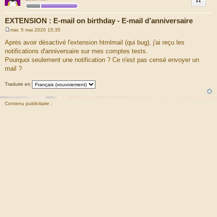
EXTENSION : E-mail on birthday - E-mail d’anniversaire
mar. 5 mai 2020 15:35
M
e
Après avoir désactivé l'extension htmlmail (qui bug), j'ai reçu les
s
notifications d'anniversaire sur mes comptes tests.
s
a
Pourquoi seulement une notification ? Ce n'est pas censé envoyer un
g
mail ?
e
Traduire en
Contenu publicitaire :