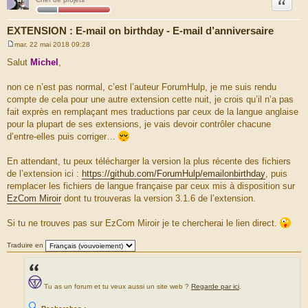
Citation
EXTENSION : E-mail on birthday - E-mail d’anniversaire
mar. 22 mai 2018 09:28
M
e
Salut
Michel
,
s
s
a
non ce n’est pas normal, c’est l’auteur ForumHulp, je me suis rendu
g
compte de cela pour une autre extension cette nuit, je crois qu’il n’a pas
e
fait exprès en remplaçant mes traductions par ceux de la langue anglaise
pour la plupart de ses extensions, je vais devoir contrôler chacune
d’entre-elles puis corriger…
En attendant, tu peux télécharger la version la plus récente des fichiers
de l’extension ici :
https://github.com/ForumHulp/emailonbirthday
, puis
remplacer les fichiers de langue française par ceux mis à disposition sur
EzCom Miroir
dont tu trouveras la version 3.1.6 de l’extension.
Si tu ne trouves pas sur EzCom Miroir je te chercherai le lien direct.
Traduire en
Tu as un forum et tu veux aussi un site web ?
Regarde par ici
.
🔍