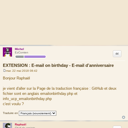
Michel
Citation
EzComien
EXTENSION : E-mail on birthday - E-mail d’anniversaire
mar. 22 mai 2018 08:42
M
e
Bonjour Raphaël
s
s
a
je vient d'aller sur la Page de la traduction française : GitHub et deux
g
fichier sont en anglais emailonbirthday.php et
e
info_ucp_emailonbirthday.php
c'est voulu ?
Traduire en
Raphaël
Chef de projets