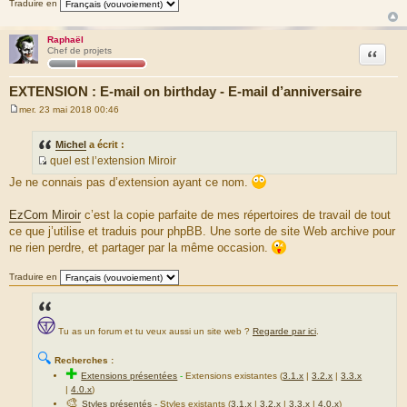
Traduire en
Raphaël
Citation
Chef de projets
EXTENSION : E-mail on birthday - E-mail d’anniversaire
mer. 23 mai 2018 00:46
M
e
s
Michel
a écrit :
s
quel est l’extension Miroir
a
S
g
Je ne connais pas d’extension ayant ce nom.
e
o
u
EzCom Miroir
c’est la copie parfaite de mes répertoires de travail de tout
r
ce que j’utilise et traduis pour phpBB. Une sorte de site Web archive pour
c
ne rien perdre, et partager par la même occasion.
e
d
Traduire en
u
m
e
Tu as un forum et tu veux aussi un site web ?
Regarde par ici
.
s
s
🔍
Recherches :
a
✚
Extensions présentées
-
Extensions existantes (
3.1.x
|
3.2.x
|
3.3.x
g
|
4.0.x
)
e
🎨
Styles présentés
- Styles existants (
3.1.x
|
3.2.x
|
3.3.x
|
4.0.x
)