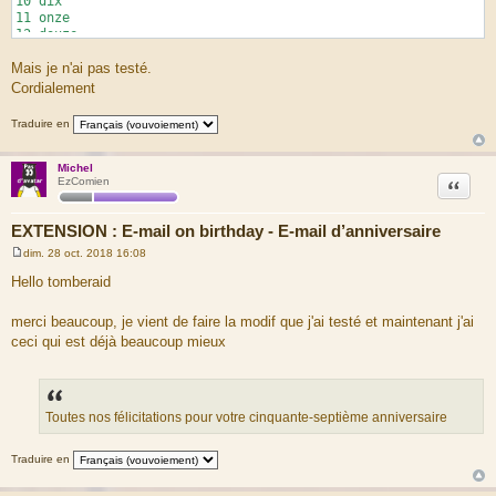
10 dix
11 onze
12 douze
13 treize
Mais je n'ai pas testé.
14 quatorze
15 quinze
Cordialement
16 seize
1(\d) dix-$
Traduire en
20 vingt
21 vingt et un
2(\d) vingt-$1
Michel
Citation
EzComien
30 trente
31 trente et un
3(\d) trente-$1
EXTENSION : E-mail on birthday - E-mail d’anniversaire
40 quarante
41 quarante et un
dim. 28 oct. 2018 16:08
M
4(\d) quarante-$1
e
Hello tomberaid
50 cinquante
s
51 cinquante et un
s
5(\d) cinquante-$1
a
merci beaucoup, je vient de faire la modif que j'ai testé et maintenant j'ai
g
60 soixante
ceci qui est déjà beaucoup mieux
e
61 soixante et un
6(\d) soixante-$1
71 soixante et onze
7(\d) soixante-$(1\1)
80$ quatre-vingts
Toutes nos félicitations pour votre cinquante-septième anniversaire
80 quatre-vingt
81 quatre-vingt-un
Traduire en
9(\d) quatre-vingt-$(1\1)
(\d)1 $(\10) et un