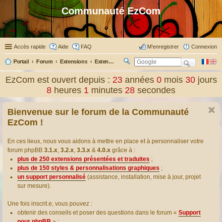
Communauté EzCom
Accès rapide
Aide
FAQ
M’enregistrer
Connexion
Portail
Forum
Extensions
Extensions présentées & traduites
R
ec
EzCom est ouvert depuis :
23
années
0
mois
30
jours
her
8
heures
1
minutes
28
secondes
ch
er
Bienvenue sur le forum de la Communauté
EzCom !
En ces lieux, nous vous aidons à mettre en place et à personnaliser votre
forum phpBB
3.1.x
,
3.2.x
,
3.3.x
&
4.0.x
grâce à :
plus de 250 extensions présentées et traduites
;
plus de 150 styles & personnalisations graphiques
;
un support personnalisé
(assistance, installation, mise à jour, projet
sur mesure).
Une fois inscrit.e, vous pouvez :
obtenir des conseils et poser des questions dans le forum «
Support
pour phpBB
» ;