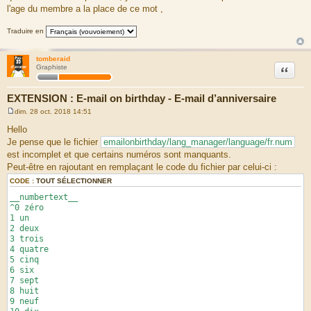
l'age du membre a la place de ce mot ,
Traduire en
tomberaid
Citation
Graphiste
EXTENSION : E-mail on birthday - E-mail d’anniversaire
dim. 28 oct. 2018 14:51
M
e
Hello
s
Je pense que le fichier
emailonbirthday/lang_manager/language/fr.num
s
a
est incomplet et que certains numéros sont manquants.
g
Peut-être en rajoutant en remplaçant le code du fichier par celui-ci :
e
CODE :
TOUT SÉLECTIONNER
__numbertext__
^0 zéro
1 un
2 deux
3 trois
4 quatre
5 cinq
6 six
7 sept
8 huit
9 neuf