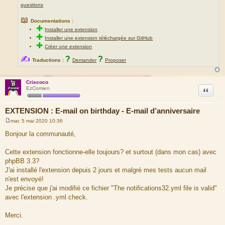
questions
📖
Documentations :
✚
Installer une extension
✚
Installer une extension téléchargée sur GitHub
✚
Créer une extension
✍
?
?
Traductions :
Demander
Proposer
Criscoco
Citation
EzComien
EXTENSION : E-mail on birthday - E-mail d’anniversaire
mar. 5 mai 2020 10:36
M
e
Bonjour la communauté,
s
s
a
Cette extension fonctionne-elle toujours? et surtout (dans mon cas) avec
g
phpBB 3.3?
e
J'ai installé l'extension depuis 2 jours et malgré mes tests aucun mail
n'est envoyé!
Je précise que j'ai modifié ce fichier "The notifications32.yml file is valid"
avec l'extension .yml check.
Merci.