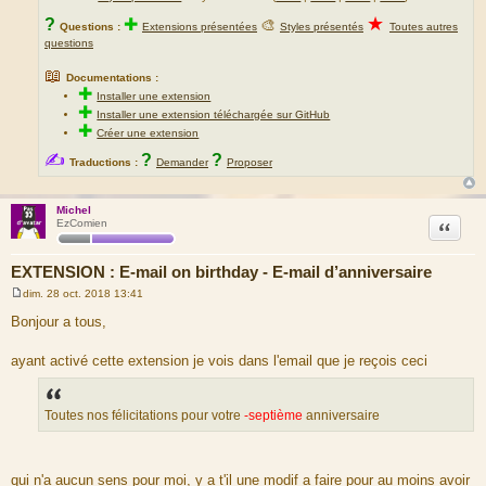
★
?
✚
🎨
Questions :
Extensions présentées
Styles présentés
Toutes autres
questions
📖
Documentations :
✚
Installer une extension
✚
Installer une extension téléchargée sur GitHub
✚
Créer une extension
✍
?
?
Traductions :
Demander
Proposer
Michel
Citation
EzComien
EXTENSION : E-mail on birthday - E-mail d’anniversaire
dim. 28 oct. 2018 13:41
M
e
Bonjour a tous,
s
s
a
ayant activé cette extension je vois dans l'email que je reçois ceci
g
e
Toutes nos félicitations pour votre
-septième
anniversaire
qui n'a aucun sens pour moi, y a t'il une modif a faire pour au moins avoir