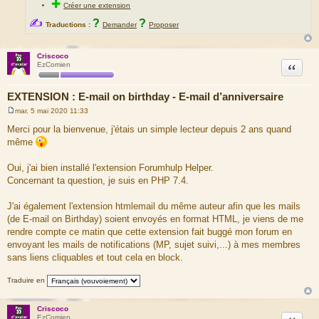
✚
Créer une extension
✍
?
?
Traductions :
Demander
Proposer
Criscoco
Citation
EzComien
EXTENSION : E-mail on birthday - E-mail d’anniversaire
mar. 5 mai 2020 11:33
M
e
Merci pour la bienvenue, j'étais un simple lecteur depuis 2 ans quand
s
même
s
a
g
Oui, j'ai bien installé l'extension Forumhulp Helper.
e
Concernant ta question, je suis en PHP 7.4.
J'ai également l'extension htmlemail du même auteur afin que les mails
(de E-mail on Birthday) soient envoyés en format HTML, je viens de me
rendre compte ce matin que cette extension fait buggé mon forum en
envoyant les mails de notifications (MP, sujet suivi,...) à mes membres
sans liens cliquables et tout cela en block.
Traduire en
Criscoco
Citation
EzComien