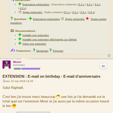
Recherches :
✚
Extensions présentées
-
Extensions existantes (
3.1.x
|
3.2.x
|
3.3.x
|
4.0.x
)
🎨
Styles présentés
- Styles existants (
3.1.x
|
3.2.x
|
3.3.x
|
4.0.x
)
★
?
✚
🎨
Questions :
Extensions présentées
Styles présentés
Toutes autres
questions
📖
Documentations :
✚
Installer une extension
✚
Installer une extension téléchargée sur GitHub
✚
Créer une extension
✍
?
?
Traductions :
Demander
Proposer
Michel
Citation
EzComien
EXTENSION : E-mail on birthday - E-mail d’anniversaire
mar. 22 mai 2018 14:29
M
e
Salut Raphaël,
s
s
a
C'est bon j'ai trouvé merci beaucoup
une fois je t'ai demandé sur le
g
tchat quel est l’extension Miroir et j'ai aussi par la même occasion trouvé
e
le lien