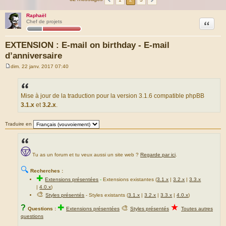
Raphaël
Citation
Chef de projets
EXTENSION : E-mail on birthday - E-mail
d’anniversaire
dim. 22 janv. 2017 07:40
M
e
s
s
a
Mise à jour de la traduction pour la version 3.1.6 compatible phpBB
g
3.1.x
et
3.2.x
.
e
Traduire en
Tu as un forum et tu veux aussi un site web ?
Regarde par ici
.
🔍
Recherches :
✚
Extensions présentées
-
Extensions existantes (
3.1.x
|
3.2.x
|
3.3.x
|
4.0.x
)
🎨
Styles présentés
- Styles existants (
3.1.x
|
3.2.x
|
3.3.x
|
4.0.x
)
★
?
✚
🎨
Questions :
Extensions présentées
Styles présentés
Toutes autres
questions