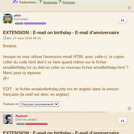
✍
?
?
"([-−]?\d+[.,]0*)(\d+)" $1 |$2
Traductions :
Demander
Proposer
# ordinal numbers
philc
Citation
EzComien
"ordf 1" première
"ordm? 1" premier
EXTENSION : E-mail on birthday - E-mail d’anniversaire
"ord[fm]? ([-−]?\d+)" $(ord:|$1)
dim. 17 mars 2019 09:20
M
ord:(.*)e \1ième # quatre etc.
e
Bonjour,
ord:(.*)f \1vième # neuf
s
ord:(.*q) \1uième # cinq
s
"ord:(.*[^ ]) *" \1ième # others
a
lorsque on veut utiliser l'extension email HTML avec celle-ci, le copier-
g
coller du code html doit-il se faire quand même sur le fichier
e
help Functions: ord (ordinal numbers)\nordf (feminine
emailbirthday.txt ou doit-on créer un nouveau fichier emailbirthday.html ?
ordinal numbers)\nordm (masculine ordinal numbers)
Merci pour ta réponse.
@+
EDIT : le fichier emailonbirthday.php est en anglais dans la version
française (la notif est donc en anglais)
Traduire en
Raphaël
Citation
Chef de projets
EXTENSION : E-mail on birthday - E-mail d’anniversaire