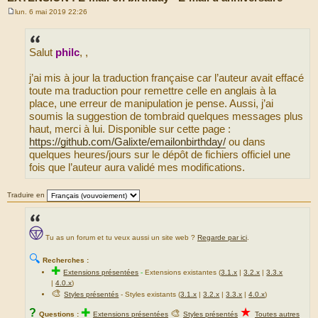
lun. 6 mai 2019 22:26
M
e
s
s
Salut
philc
, ,
a
g
e
j’ai mis à jour la traduction française car l’auteur avait effacé
toute ma traduction pour remettre celle en anglais à la
place, une erreur de manipulation je pense. Aussi, j’ai
soumis la suggestion de tombraid quelques messages plus
haut, merci à lui. Disponible sur cette page :
https://github.com/Galixte/emailonbirthday/
ou dans
quelques heures/jours sur le dépôt de fichiers officiel une
fois que l’auteur aura validé mes modifications.
Traduire en
Tu as un forum et tu veux aussi un site web ?
Regarde par ici
.
🔍
Recherches :
✚
Extensions présentées
-
Extensions existantes (
3.1.x
|
3.2.x
|
3.3.x
|
4.0.x
)
🎨
Styles présentés
- Styles existants (
3.1.x
|
3.2.x
|
3.3.x
|
4.0.x
)
★
?
✚
🎨
Questions :
Extensions présentées
Styles présentés
Toutes autres