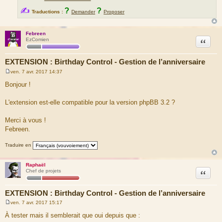
✍
?
?
Traductions :
Demander
Proposer
Febreen
Citation
EzComien
EXTENSION : Birthday Control - Gestion de l’anniversaire
ven. 7 avr. 2017 14:37
M
e
Bonjour !
s
s
a
L'extension est-elle compatible pour la version phpBB 3.2 ?
g
e
Merci à vous !
Febreen.
Traduire en
Raphaël
Citation
Chef de projets
EXTENSION : Birthday Control - Gestion de l’anniversaire
ven. 7 avr. 2017 15:17
M
e
À tester mais il semblerait que oui depuis que :
s