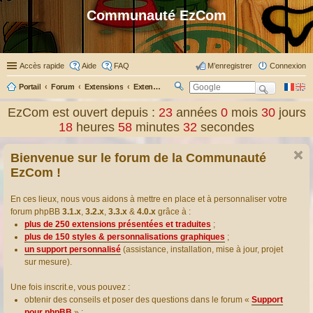
Communauté EzCom
Accès rapide
Aide
FAQ
M’enregistrer
Connexion
Portail
Forum
Extensions
Extensions présentées & traduites
R
ec
EzCom est ouvert depuis :
23
années
0
mois
30
jours
her
18
heures
58
minutes
33
secondes
ch
er
Bienvenue sur le forum de la Communauté
EzCom !
En ces lieux, nous vous aidons à mettre en place et à personnaliser votre
forum phpBB
3.1.x
,
3.2.x
,
3.3.x
&
4.0.x
grâce à :
plus de 250 extensions présentées et traduites
;
plus de 150 styles & personnalisations graphiques
;
un support personnalisé
(assistance, installation, mise à jour, projet
sur mesure).
Une fois inscrit.e, vous pouvez :
obtenir des conseils et poser des questions dans le forum «
Support
pour phpBB
» ;