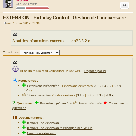
Raphaël
Citation
Chef de projets
EXTENSION : Birthday Control - Gestion de l’anniversaire
mer. 10 mai 2017 03:30
M
e
s
s
a
Ajout des informations concernant phpBB
3.2.x
.
g
e
Traduire en
Tu as un forum et tu veux aussi un site web ?
Regarde par ici
.
🔍
Recherches :
✚
Extensions présentées
-
Extensions existantes (
3.1.x
|
3.2.x
|
3.3.x
|
4.0.x
)
🎨
Styles présentés
- Styles existants (
3.1.x
|
3.2.x
|
3.3.x
|
4.0.x
)
★
?
✚
🎨
Questions :
Extensions présentées
Styles présentés
Toutes autres
questions
📖
Documentations :
✚
Installer une extension
✚
Installer une extension téléchargée sur GitHub
✚
Créer une extension