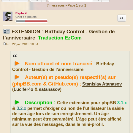
7 messages • Page
1
sur
1
Raphaël
Citation
Chef de projets
EXTENSION : Birthday Control - Gestion de
l’anniversaire
Traduction EzCom
lun. 22 juin 2015 19:54
M
e
s
s
►
a
Nom officiel et nom francisé :
Birthday
g
e
Control - Gestion de l’anniversaire
►
Auteur(s) et pseudo(s) respectif(s) sur
(phpBB.com & GitHub.com) :
Stanislav Atanasov
(
Lucifer4o
&
satanasov
)
►
Description :
Cette extension pour phpBB
3.1.x
&
3.2.x
permet d’exiger ou non de l’utilisateur la saisie
de son âge lors de son enregistrement. Un âge
minimum peut être paramétré. L’âge peut être affiché
sur la vue des messages, dans le mini-profil.