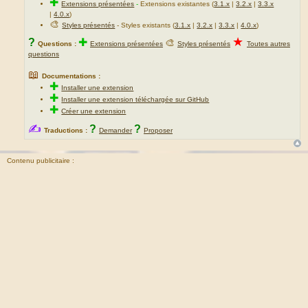
✚
Extensions présentées
-
Extensions existantes (
3.1.x
|
3.2.x
|
3.3.x
|
4.0.x
)
🎨
Styles présentés
- Styles existants (
3.1.x
|
3.2.x
|
3.3.x
|
4.0.x
)
★
?
✚
🎨
Questions :
Extensions présentées
Styles présentés
Toutes autres
questions
📖
Documentations :
✚
Installer une extension
✚
Installer une extension téléchargée sur GitHub
✚
Créer une extension
✍
?
?
Traductions :
Demander
Proposer
Contenu publicitaire :