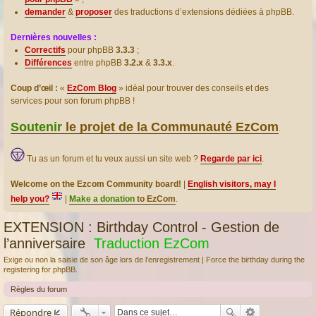
demander
&
proposer
des traductions d’extensions dédiées à phpBB.
Dernières nouvelles :
Correctifs
pour phpBB
3.3.3
;
Différences
entre phpBB
3.2.x
&
3.3.x
.
Coup d’œil :
«
EzCom Blog
» idéal pour trouver des conseils et des
services pour son forum phpBB !
Soutenir
le projet de la Communauté EzCom
.
Tu as un forum et tu veux aussi un site web ?
Regarde par ici
.
Welcome on the Ezcom Community board!
|
English visitors, may I
help you?
|
Make a donation
to EzCom
.
EXTENSION : Birthday Control - Gestion de
l’anniversaire
Traduction EzCom
Exige ou non la saisie de son âge lors de l’enregistrement | Force the birthday during the
registering for phpBB.
Règles du forum
Répondre