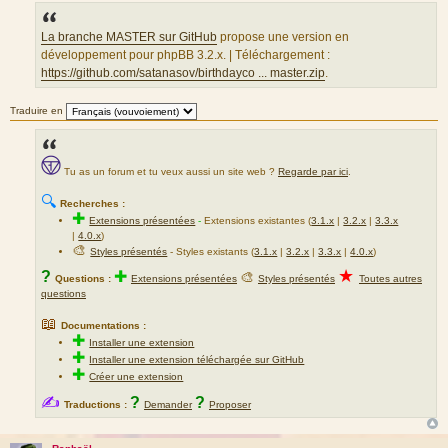
s
a
g
La branche MASTER sur GitHub
propose une version en
e
développement pour phpBB 3.2.x. | Téléchargement :
https://github.com/satanasov/birthdayco ... master.zip
.
Traduire en
Tu as un forum et tu veux aussi un site web ?
Regarde par ici
.
🔍
Recherches :
✚
Extensions présentées
-
Extensions existantes (
3.1.x
|
3.2.x
|
3.3.x
|
4.0.x
)
🎨
Styles présentés
- Styles existants (
3.1.x
|
3.2.x
|
3.3.x
|
4.0.x
)
★
?
✚
🎨
Questions :
Extensions présentées
Styles présentés
Toutes autres
questions
📖
Documentations :
✚
Installer une extension
✚
Installer une extension téléchargée sur GitHub
✚
Créer une extension
✍
?
?
Traductions :
Demander
Proposer