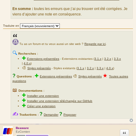
En somme :
toutes les erreurs que j’ai pu trouver ont été corrigées. Je
viens d’ajouter une note en conséquence.
Traduire en
Tu as un forum et tu veux aussi un site web ?
Regarde par ici
.
🔍
Recherches :
✚
Extensions présentées
-
Extensions existantes (
3.1.x
|
3.2.x
|
3.3.x
|
4.0.x
)
🎨
Styles présentés
- Styles existants (
3.1.x
|
3.2.x
|
3.3.x
|
4.0.x
)
★
?
✚
🎨
Questions :
Extensions présentées
Styles présentés
Toutes autres
questions
📖
Documentations :
✚
Installer une extension
✚
Installer une extension téléchargée sur GitHub
✚
Créer une extension
✍
?
?
Traductions :
Demander
Proposer
Beaware
Citation
EzComien