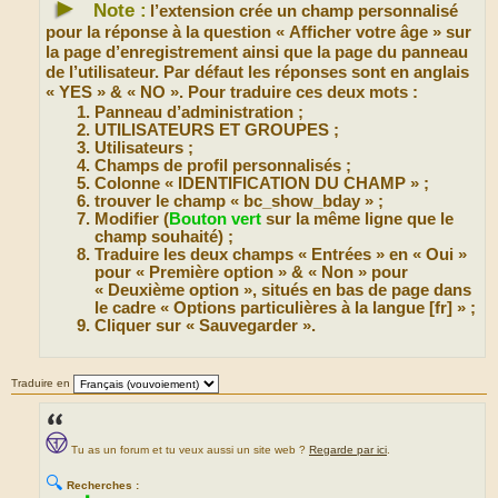
►
Note :
l’extension crée un champ personnalisé
pour la réponse à la question « Afficher votre âge » sur
la page d’enregistrement ainsi que la page du panneau
de l’utilisateur. Par défaut les réponses sont en anglais
« YES » & « NO ». Pour traduire ces deux mots :
Panneau d’administration ;
UTILISATEURS ET GROUPES ;
Utilisateurs ;
Champs de profil personnalisés ;
Colonne « IDENTIFICATION DU CHAMP » ;
trouver le champ « bc_show_bday » ;
Modifier (
Bouton vert
sur la même ligne que le
champ souhaité) ;
Traduire les deux champs « Entrées » en « Oui »
pour « Première option » & « Non » pour
« Deuxième option », situés en bas de page dans
le cadre « Options particulières à la langue [fr] » ;
Cliquer sur « Sauvegarder ».
Traduire en
Tu as un forum et tu veux aussi un site web ?
Regarde par ici
.
🔍
Recherches :