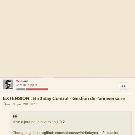
Raphaël
Citation
Chef de projets
EXTENSION : Birthday Control - Gestion de l’anniversaire
mar. 30 juin 2015 07:35
M
e
s
s
a
Mise à jour pour la version
1.0.2
.
g
e
Changelog :
https://github.com/satanasov/birthdayco ... 3...master
.