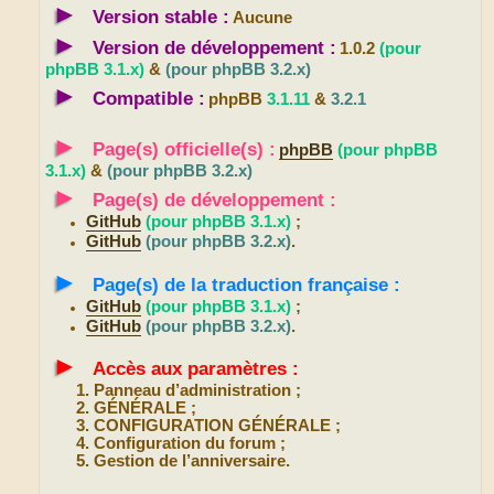
►
Version stable :
Aucune
►
Version de développement :
1.0.2
(pour
phpBB 3.1.x)
&
(pour phpBB 3.2.x)
►
Compatible :
phpBB
3.1.11
&
3.2.1
►
Page(s) officielle(s) :
phpBB
(pour phpBB
3.1.x)
&
(pour phpBB 3.2.x)
►
Page(s) de développement :
GitHub
(pour phpBB 3.1.x)
;
GitHub
(pour phpBB 3.2.x)
.
►
Page(s) de la traduction française :
GitHub
(pour phpBB 3.1.x)
;
GitHub
(pour phpBB 3.2.x)
.
►
Accès aux paramètres :
Panneau d’administration ;
GÉNÉRALE ;
CONFIGURATION GÉNÉRALE ;
Configuration du forum ;
Gestion de l’anniversaire.