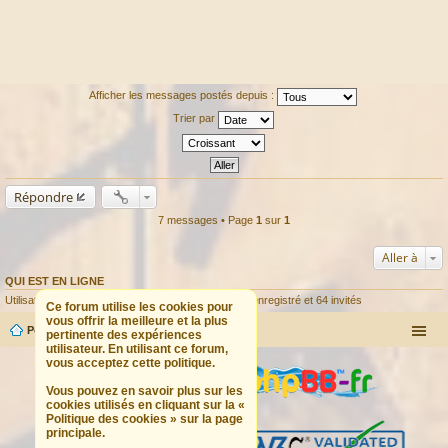
Afficher les messages postés depuis :
Trier par
Répondre
7 messages • Page
1
sur
1
Aller à
QUI EST EN LIGNE
Utilisateurs parcourant ce forum : Aucun utilisateur enregistré et 64 invités
Ce forum utilise les cookies pour
vous offrir la meilleure et la plus
Portail
Forum
pertinente des expériences
utilisateur. En utilisant ce forum,
vous acceptez cette politique.
Vous pouvez en savoir plus sur les
cookies utilisés en cliquant sur la «
Politique des cookies » sur la page
principale.