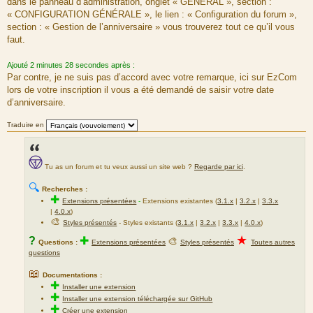
dans le panneau d’administration, onglet « GÉNÉRAL », section :
g
« CONFIGURATION GÉNÉRALE », le lien : « Configuration du forum »,
e
section : « Gestion de l’anniversaire » vous trouverez tout ce qu’il vous
faut.
Ajouté 2 minutes 28 secondes après :
Par contre, je ne suis pas d’accord avec votre remarque, ici sur EzCom
lors de votre inscription il vous a été demandé de saisir votre date
d’anniversaire.
Traduire en
Tu as un forum et tu veux aussi un site web ?
Regarde par ici
.
🔍
Recherches :
✚
Extensions présentées
-
Extensions existantes (
3.1.x
|
3.2.x
|
3.3.x
|
4.0.x
)
🎨
Styles présentés
- Styles existants (
3.1.x
|
3.2.x
|
3.3.x
|
4.0.x
)
★
?
✚
🎨
Questions :
Extensions présentées
Styles présentés
Toutes autres
questions
📖
Documentations :
✚
Installer une extension
✚
Installer une extension téléchargée sur GitHub
✚
Créer une extension