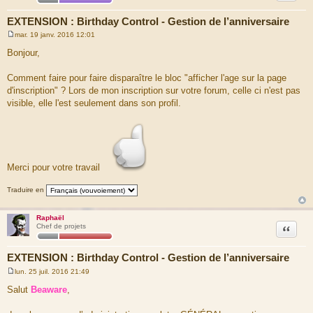
EXTENSION : Birthday Control - Gestion de l’anniversaire
mar. 19 janv. 2016 12:01
M
e
Bonjour,
s
s
a
Comment faire pour faire disparaître le bloc "afficher l'age sur la page
g
d'inscription" ? Lors de mon inscription sur votre forum, celle ci n'est pas
e
visible, elle l'est seulement dans son profil.
Merci pour votre travail
Traduire en
Raphaël
Citation
Chef de projets
EXTENSION : Birthday Control - Gestion de l’anniversaire
lun. 25 juil. 2016 21:49
M
e
Salut
Beaware
,
s
s
a