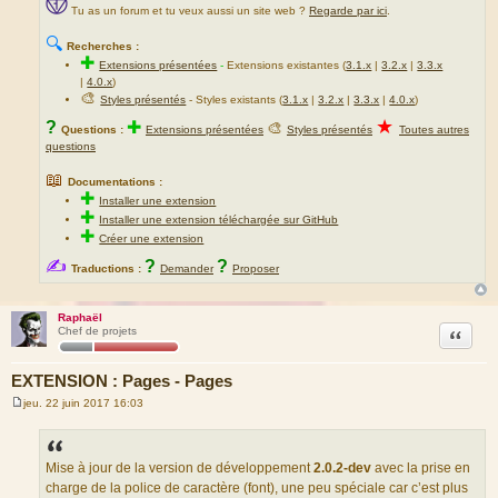
Tu as un forum et tu veux aussi un site web ?
Regarde par ici
.
🔍
Recherches :
✚
Extensions présentées
-
Extensions existantes (
3.1.x
|
3.2.x
|
3.3.x
|
4.0.x
)
🎨
Styles présentés
- Styles existants (
3.1.x
|
3.2.x
|
3.3.x
|
4.0.x
)
★
?
✚
🎨
Questions :
Extensions présentées
Styles présentés
Toutes autres
questions
📖
Documentations :
✚
Installer une extension
✚
Installer une extension téléchargée sur GitHub
✚
Créer une extension
✍
?
?
Traductions :
Demander
Proposer
Raphaël
Citation
Chef de projets
EXTENSION : Pages - Pages
jeu. 22 juin 2017 16:03
M
e
s
s
a
Mise à jour de la version de développement
2.0.2-dev
avec la prise en
g
charge de la police de caractère (font), une peu spéciale car c’est plus
e