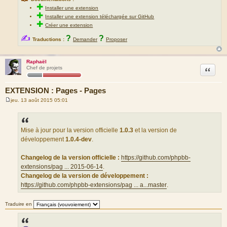
✚
Installer une extension
✚
Installer une extension téléchargée sur GitHub
✚
Créer une extension
✍
?
?
Traductions :
Demander
Proposer
Raphaël
Citation
Chef de projets
EXTENSION : Pages - Pages
jeu. 13 août 2015 05:01
M
e
s
s
a
Mise à jour pour la version officielle
1.0.3
et la version de
g
développement
1.0.4-dev
.
e
Changelog de la version officielle :
https://github.com/phpbb-
extensions/pag ... 2015-06-14
.
Changelog de la version de développement :
https://github.com/phpbb-extensions/pag ... a...master
.
Traduire en