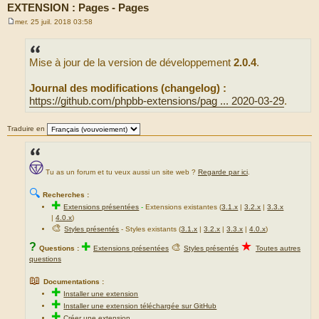
EXTENSION : Pages - Pages
mer. 25 juil. 2018 03:58
M
e
s
s
Mise à jour de la version de développement
2.0.4
.
a
g
e
Journal des modifications (changelog) :
https://github.com/phpbb-extensions/pag ... 2020-03-29
.
Traduire en
Tu as un forum et tu veux aussi un site web ?
Regarde par ici
.
🔍
Recherches :
✚
Extensions présentées
-
Extensions existantes (
3.1.x
|
3.2.x
|
3.3.x
|
4.0.x
)
🎨
Styles présentés
- Styles existants (
3.1.x
|
3.2.x
|
3.3.x
|
4.0.x
)
★
?
✚
🎨
Questions :
Extensions présentées
Styles présentés
Toutes autres
questions
📖
Documentations :
✚
Installer une extension
✚
Installer une extension téléchargée sur GitHub
✚
Créer une extension