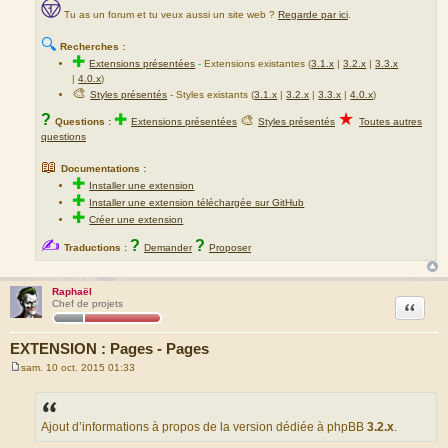
Tu as un forum et tu veux aussi un site web ?
Regarde par ici
.
🔍
Recherches :
✚
Extensions présentées
-
Extensions existantes (
3.1.x
|
3.2.x
|
3.3.x
|
4.0.x
)
🎨
Styles présentés
- Styles existants (
3.1.x
|
3.2.x
|
3.3.x
|
4.0.x
)
★
?
✚
🎨
Questions :
Extensions présentées
Styles présentés
Toutes autres
questions
📖
Documentations :
✚
Installer une extension
✚
Installer une extension téléchargée sur GitHub
✚
Créer une extension
✍
?
?
Traductions :
Demander
Proposer
Raphaël
Citation
Chef de projets
EXTENSION : Pages - Pages
sam. 10 oct. 2015 01:33
M
e
s
s
a
Ajout d’informations à propos de la version dédiée à phpBB
3.2.x
.
g