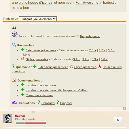
une
bibliothèque d’icônes
, et nommée «
Font Awesome
». traduction
mise à jour.
Traduire en
Tu as un forum et tu veux aussi un site web ?
Regarde par ici
.
🔍
Recherches :
✚
Extensions présentées
-
Extensions existantes (
3.1.x
|
3.2.x
|
3.3.x
|
4.0.x
)
🎨
Styles présentés
- Styles existants (
3.1.x
|
3.2.x
|
3.3.x
|
4.0.x
)
★
?
✚
🎨
Questions :
Extensions présentées
Styles présentés
Toutes autres
questions
📖
Documentations :
✚
Installer une extension
✚
Installer une extension téléchargée sur GitHub
✚
Créer une extension
✍
?
?
Traductions :
Demander
Proposer
Raphaël
Citation
Chef de projets