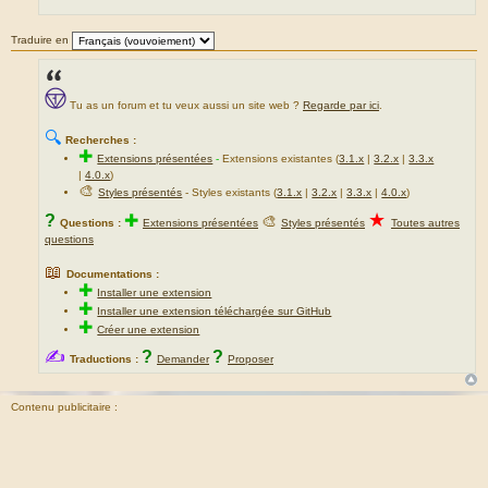
Traduire en
Tu as un forum et tu veux aussi un site web ?
Regarde par ici
.
🔍
Recherches :
✚
Extensions présentées
-
Extensions existantes (
3.1.x
|
3.2.x
|
3.3.x
|
4.0.x
)
🎨
Styles présentés
- Styles existants (
3.1.x
|
3.2.x
|
3.3.x
|
4.0.x
)
★
?
✚
🎨
Questions :
Extensions présentées
Styles présentés
Toutes autres
questions
📖
Documentations :
✚
Installer une extension
✚
Installer une extension téléchargée sur GitHub
✚
Créer une extension
✍
?
?
Traductions :
Demander
Proposer
Contenu publicitaire :