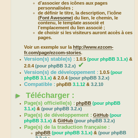
d’associer des icônes aux pages
personnalisées ;
de définir le titre, la description, l’icône
(
Font Awesome
) du lien, le chemin, le
contenu, le template associé et
l’emplacement du lien associé ;
de choisir si les visiteurs auront accès à ces
pages.
Voir un exemple sur la
http://www.ezcom-
fr.com/page/ezcom-stories
.
Version(s) stable(s) :
1.0.5
(pour phpBB 3.1.x)
&
✔
2.0.4
(pour phpBB 3.2.x)
Version(s) de développement :
1.0.5
(pour
phpBB 3.1.x)
& 2.0.4
(pour phpBB 3.2.x)
Compatible :
phpBB
3.1.12
&
3.2.10
►
Télécharger :
Page(s) officielle(s) :
phpBB
(pour phpBB
3.1.x)
&
(pour phpBB 3.2.x)
Page(s) de développement :
GitHub
(pour
phpBB 3.1.x)
&
GitHub
(pour phpBB 3.2.x)
Page(s) de la traduction française :
phpBB
(pour phpBB 3.1.x)
&
(pour phpBB