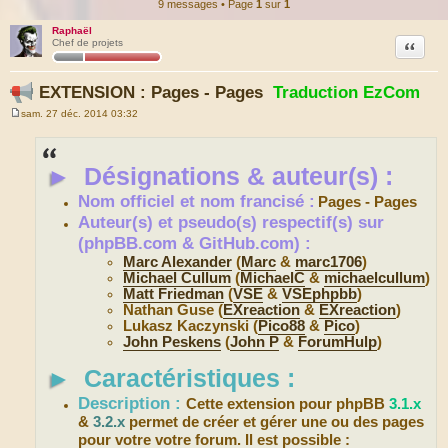
9 messages • Page
1
sur
1
Raphaël
Citation
Chef de projets
EXTENSION : Pages - Pages
Traduction EzCom
sam. 27 déc. 2014 03:32
M
e
s
s
►
Désignations & auteur(s) :
a
g
e
Nom officiel et nom francisé :
Pages - Pages
Auteur(s) et pseudo(s) respectif(s) sur
(phpBB.com & GitHub.com) :
Marc Alexander
(
Marc
&
marc1706
)
Michael Cullum
(
MichaelC
&
michaelcullum
)
Matt Friedman
(
VSE
&
VSEphpbb
)
Nathan Guse (
EXreaction
&
EXreaction
)
Lukasz Kaczynski (
Pico88
&
Pico
)
John Peskens
(
John P
&
ForumHulp
)
►
Caractéristiques :
Description :
Cette extension pour phpBB
3.1.x
&
3.2.x
permet de créer et gérer une ou des pages
pour votre votre forum. Il est possible :