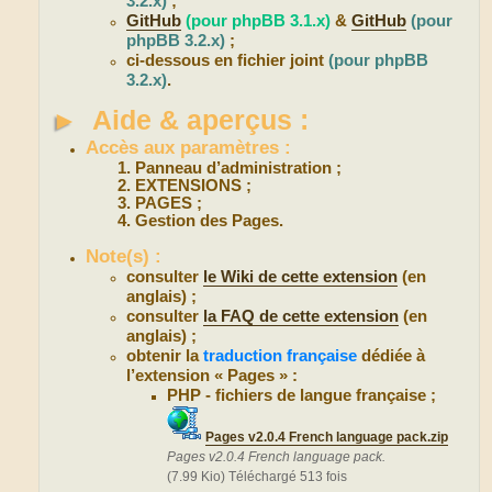
3.2.x)
;
GitHub
(pour phpBB 3.1.x)
&
GitHub
(pour
phpBB 3.2.x)
;
ci-dessous en fichier joint
(pour phpBB
3.2.x)
.
►
Aide & aperçus :
Accès aux paramètres :
Panneau d’administration ;
EXTENSIONS ;
PAGES ;
Gestion des Pages.
Note(s) :
consulter
le Wiki de cette extension
(en
anglais) ;
consulter
la FAQ de cette extension
(en
anglais) ;
obtenir la
traduction française
dédiée à
l’extension « Pages » :
PHP - fichiers de langue française ;
Pages v2.0.4 French language pack.zip
Pages v2.0.4 French language pack.
(7.99 Kio) Téléchargé 513 fois