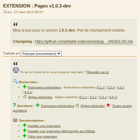
EXTENSION : Pages v1.0.3-dev
ven. 27 mars 2015 06:27
M
e
s
s
a
Mise à jour pour la version
1.0.3-dev
. Pas de changement notable.
g
e
Changelog :
https://github.com/phpbb-extensions/pag ... ANGELOG.md
Traduire en
Tu as un forum et tu veux aussi un site web ?
Regarde par ici
.
🔍
Recherches :
✚
Extensions présentées
-
Extensions existantes (
3.1.x
|
3.2.x
|
3.3.x
|
4.0.x
)
🎨
Styles présentés
- Styles existants (
3.1.x
|
3.2.x
|
3.3.x
|
4.0.x
)
★
?
✚
🎨
Questions :
Extensions présentées
Styles présentés
Toutes autres
questions
📖
Documentations :
✚
Installer une extension
✚
Installer une extension téléchargée sur GitHub
✚
Créer une extension