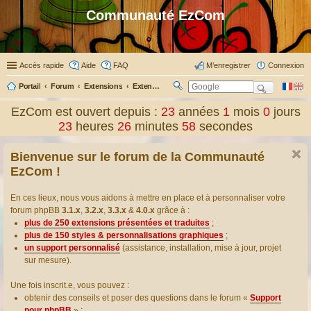
Communauté EzCom
Accès rapide
Aide
FAQ
M’enregistrer
Connexion
Portail
Forum
Extensions
Extensions présentées & traduites
R
ec
EzCom est ouvert depuis :
23
années
1
mois
0
jours
her
23
heures
26
minutes
58
secondes
ch
er
Bienvenue sur le forum de la Communauté
EzCom !
En ces lieux, nous vous aidons à mettre en place et à personnaliser votre
forum phpBB
3.1.x
,
3.2.x
,
3.3.x
&
4.0.x
grâce à :
plus de 250 extensions présentées et traduites
;
plus de 150 styles & personnalisations graphiques
;
un support personnalisé
(assistance, installation, mise à jour, projet
sur mesure).
Une fois inscrit.e, vous pouvez :
obtenir des conseils et poser des questions dans le forum «
Support
pour phpBB
» ;