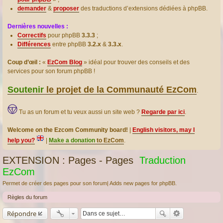
demander
&
proposer
des traductions d’extensions dédiées à phpBB.
Dernières nouvelles :
Correctifs
pour phpBB
3.3.3
;
Différences
entre phpBB
3.2.x
&
3.3.x
.
Coup d’œil :
«
EzCom Blog
» idéal pour trouver des conseils et des
services pour son forum phpBB !
Soutenir
le projet de la Communauté EzCom
.
Tu as un forum et tu veux aussi un site web ?
Regarde par ici
.
Welcome on the Ezcom Community board!
|
English visitors, may I
help you?
|
Make a donation
to EzCom
.
EXTENSION : Pages - Pages
Traduction
EzCom
Permet de créer des pages pour son forum| Adds new pages for phpBB.
Règles du forum
Répondre