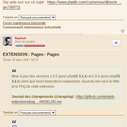
e
Stp aide moi sur ce sujet :
https://www.phpbb.com/customise/db/exte ...
s
pic/160711
s
a
g
Traduire en
e
Forum maintenance industrielle
Communauté maintenance industrielle
Raphaël
Citation
Chef de projets
EXTENSION : Pages - Pages
mar. 31 janv. 2017 16:27
M
e
s
s
a
Mise à jour des versions 1.0.5 (pour phpBB
3.1.x
) et 2.0.0 (pour phpBB
g
3.2.x
) ainsi que leurs traductions respectives. Ajout du lien vers le Wiki
e
et la FAQ de cette extension.
Journal des changements (changelog) :
https://github.com/phpbb-
extensions/pag ... ANGELOG.md
.
Traduire en