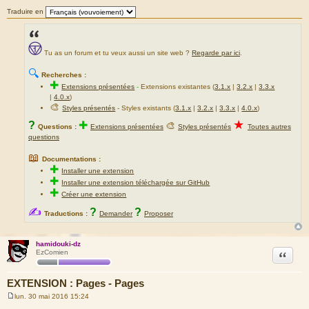
e
Traduire en
Tu as un forum et tu veux aussi un site web ?
Regarde par ici
.
🔍
Recherches :
✚
Extensions présentées
-
Extensions existantes (
3.1.x
|
3.2.x
|
3.3.x
|
4.0.x
)
🎨
Styles présentés
- Styles existants (
3.1.x
|
3.2.x
|
3.3.x
|
4.0.x
)
★
?
✚
🎨
Questions :
Extensions présentées
Styles présentés
Toutes autres
questions
📖
Documentations :
✚
Installer une extension
✚
Installer une extension téléchargée sur GitHub
✚
Créer une extension
✍
?
?
Traductions :
Demander
Proposer
hamidouki-dz
Citation
EzComien
EXTENSION : Pages - Pages
lun. 30 mai 2016 15:24
M