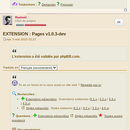
✍
?
?
Traductions :
Demander
Proposer
Raphaël
Citation
Chef de projets
EXTENSION : Pages v1.0.3-dev
mar. 5 mai 2015 02:27
M
e
s
s
a
L'extension a été validée par phpBB.com.
g
e
Traduire en
Tu as un forum et tu veux aussi un site web ?
Regarde par ici
.
🔍
Recherches :
✚
Extensions présentées
-
Extensions existantes (
3.1.x
|
3.2.x
|
3.3.x
|
4.0.x
)
🎨
Styles présentés
- Styles existants (
3.1.x
|
3.2.x
|
3.3.x
|
4.0.x
)
★
?
✚
🎨
Questions :
Extensions présentées
Styles présentés
Toutes autres
questions
📖
Documentations :