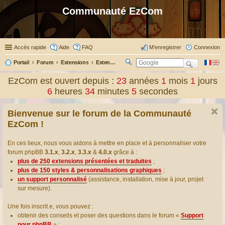
Communauté EzCom
Accès rapide
Aide
FAQ
M’enregistrer
Connexion
Portail
Forum
Extensions
Extensions présentées & traduites
R
ec
EzCom est ouvert depuis :
23
années
1
mois
1
jours
her
6
heures
34
minutes
5
secondes
ch
er
Bienvenue sur le forum de la Communauté
EzCom !
En ces lieux, nous vous aidons à mettre en place et à personnaliser votre
forum phpBB
3.1.x
,
3.2.x
,
3.3.x
&
4.0.x
grâce à :
plus de 250 extensions présentées et traduites
;
plus de 150 styles & personnalisations graphiques
;
un support personnalisé
(assistance, installation, mise à jour, projet
sur mesure).
Une fois inscrit.e, vous pouvez :
obtenir des conseils et poser des questions dans le forum «
Support
pour phpBB
» ;