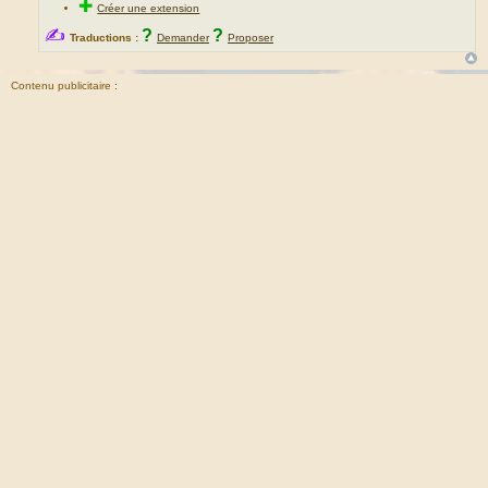
✚
Créer une extension
✍
?
?
Traductions :
Demander
Proposer
Contenu publicitaire :