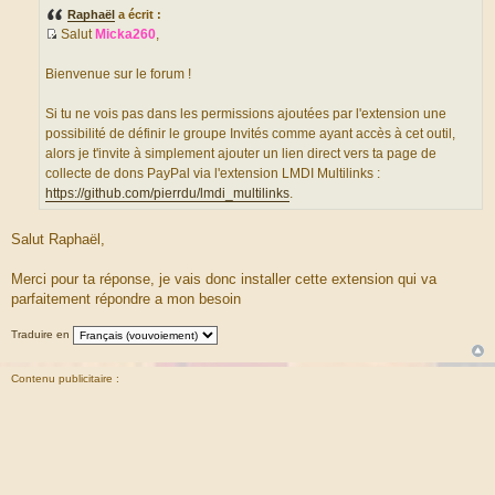
s
Raphaël
a écrit :
s
Salut
Micka260
,
a
S
g
e
o
Bienvenue sur le forum !
u
r
Si tu ne vois pas dans les permissions ajoutées par l'extension une
c
possibilité de définir le groupe Invités comme ayant accès à cet outil,
e
alors je t'invite à simplement ajouter un lien direct vers ta page de
d
collecte de dons PayPal via l'extension LMDI Multilinks :
u
https://github.com/pierrdu/lmdi_multilinks
.
m
e
Salut Raphaël,
s
s
Merci pour ta réponse, je vais donc installer cette extension qui va
a
parfaitement répondre a mon besoin
g
e
Traduire en
Contenu publicitaire :