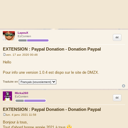
LapouX
Citation
EzComien
EXTENSION : Paypal Donation - Donation Paypal
ven. 17 avr. 2020 00:46
M
e
Hello
s
s
a
Pour info une version 1.0.4 est dispo sur le site de DMZX.
g
e
Traduire en
Micka260
Citation
EzComien
EXTENSION : Paypal Donation - Donation Paypal
lun. 4 janv. 2021 11:58
M
e
Bonjour à tous,
s
Tout d'abord bonne année 2021 à tous
s