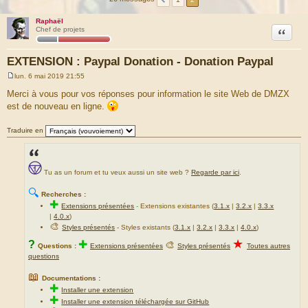
Raphaël
Citation
Chef de projets
EXTENSION : Paypal Donation - Donation Paypal
lun. 6 mai 2019 21:55
M
e
Merci à vous pour vos réponses pour information le site Web de DMZX
s
est de nouveau en ligne.
s
a
g
Traduire en
e
Tu as un forum et tu veux aussi un site web ?
Regarde par ici
.
🔍
Recherches :
✚
Extensions présentées
-
Extensions existantes (
3.1.x
|
3.2.x
|
3.3.x
|
4.0.x
)
🎨
Styles présentés
- Styles existants (
3.1.x
|
3.2.x
|
3.3.x
|
4.0.x
)
★
?
✚
🎨
Questions :
Extensions présentées
Styles présentés
Toutes autres
questions
📖
Documentations :
✚
Installer une extension
✚
Installer une extension téléchargée sur GitHub