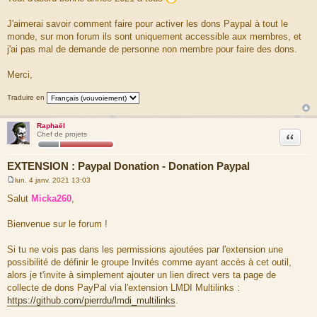
a
g
J'aimerai savoir comment faire pour activer les dons Paypal à tout le
e
monde, sur mon forum ils sont uniquement accessible aux membres, et
j'ai pas mal de demande de personne non membre pour faire des dons.
Merci,
Traduire en
Raphaël
Citation
Chef de projets
EXTENSION : Paypal Donation - Donation Paypal
lun. 4 janv. 2021 13:03
M
e
Salut
Micka260
,
s
s
a
Bienvenue sur le forum !
g
e
Si tu ne vois pas dans les permissions ajoutées par l'extension une
possibilité de définir le groupe Invités comme ayant accès à cet outil,
alors je t'invite à simplement ajouter un lien direct vers ta page de
collecte de dons PayPal via l'extension LMDI Multilinks :
https://github.com/pierrdu/lmdi_multilinks
.