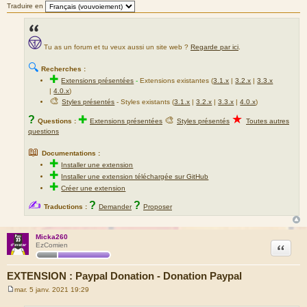
Traduire en
Tu as un forum et tu veux aussi un site web ?
Regarde par ici
.
🔍
Recherches :
✚
Extensions présentées
-
Extensions existantes (
3.1.x
|
3.2.x
|
3.3.x
|
4.0.x
)
🎨
Styles présentés
- Styles existants (
3.1.x
|
3.2.x
|
3.3.x
|
4.0.x
)
★
?
✚
🎨
Questions :
Extensions présentées
Styles présentés
Toutes autres
questions
📖
Documentations :
✚
Installer une extension
✚
Installer une extension téléchargée sur GitHub
✚
Créer une extension
✍
?
?
Traductions :
Demander
Proposer
Micka260
Citation
EzComien
EXTENSION : Paypal Donation - Donation Paypal
mar. 5 janv. 2021 19:29
M
e