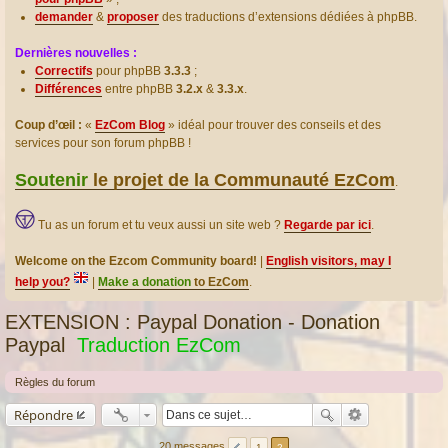
demander
&
proposer
des traductions d’extensions dédiées à phpBB.
Dernières nouvelles :
Correctifs
pour phpBB
3.3.3
;
Différences
entre phpBB
3.2.x
&
3.3.x
.
Coup d’œil :
«
EzCom Blog
» idéal pour trouver des conseils et des
services pour son forum phpBB !
Soutenir
le projet de la Communauté EzCom
.
Tu as un forum et tu veux aussi un site web ?
Regarde par ici
.
Welcome on the Ezcom Community board!
|
English visitors, may I
help you?
|
Make a donation
to EzCom
.
EXTENSION : Paypal Donation - Donation
Paypal
Traduction EzCom
Règles du forum
Répondre
20 messages
1
2