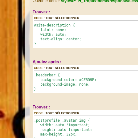
Ouvrir le fichier
styles/FTH_Tropic/theme/responsive.css
g
e
Trouvez :
CODE :
TOUT SÉLECTIONNER
#site-description {
falot: none;
width: auto;
text-align: center;
}
Ajoutez après :
:
CODE :
TOUT SÉLECTIONNER
.headerbar {
background-color: #CFBD9E;
background-image: none;
}
Trouvez :
CODE :
TOUT SÉLECTIONNER
.postprofile .avatar img {
width: auto !important;
height: auto !important;
max-height: 32px;