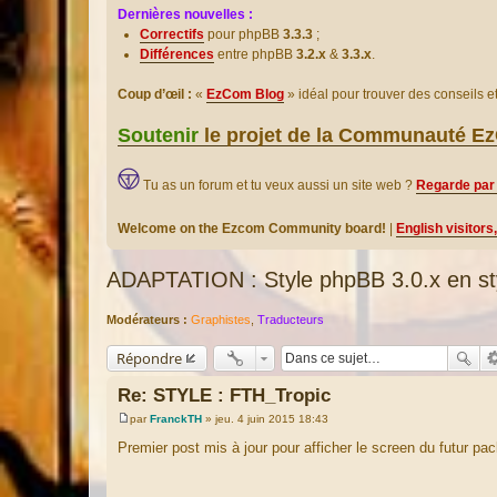
Dernières nouvelles :
Correctifs
pour phpBB
3.3.3
;
Différences
entre phpBB
3.2.x
&
3.3.x
.
Coup d’œil :
«
EzCom Blog
» idéal pour trouver des conseils 
Soutenir
le projet de la Communauté 
Tu as un forum et tu veux aussi un site web ?
Regarde par 
Welcome on the Ezcom Community board!
|
English visitors
ADAPTATION : Style phpBB 3.0.x en st
Modérateurs :
Graphistes
,
Traducteurs
Répondre
Re: STYLE : FTH_Tropic
par
FranckTH
»
jeu. 4 juin 2015 18:43
M
e
Premier post mis à jour pour afficher le screen du futur pa
s
s
a
g