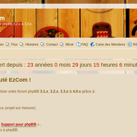
om
r phpBB 3.2.x & 3.3.x
ien
Flux
Histoires
Contact
Miroir
FAQ
Carte des Membres
Rè
t depuis :
23
années
0
mois
29
jours
15
heures
6
minu
uté EzCom !
aliser votre forum phpBB
3.1.x
,
3.2.x
,
3.3.x
&
4.0.x
grâce à :
our, projet sur mesure).
Support pour phpBB
» ;
es à phpBB.