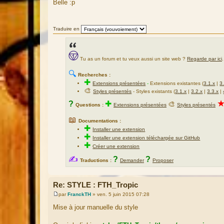
Belle :p
s
s
a
g
Traduire en
e
Tu as un forum et tu veux aussi un site web ?
Regarde par ici
.
🔍
Recherches :
✚
Extensions présentées
-
Extensions existantes (
3.1.x
|
3
🎨
Styles présentés
- Styles existants (
3.1.x
|
3.2.x
|
3.3.x
|
?
✚
🎨
Questions :
Extensions présentées
Styles présentés
📖
Documentations :
✚
Installer une extension
✚
Installer une extension téléchargée sur GitHub
✚
Créer une extension
✍
?
?
Traductions :
Demander
Proposer
Re: STYLE : FTH_Tropic
par
FranckTH
»
ven. 5 juin 2015 07:28
M
e
Mise à jour manuelle du style
s
s
a