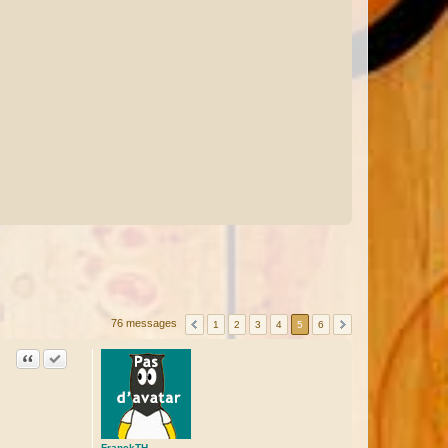
76 messages
1
2
3
4
5
6
Citation
Accepter cette réponse
FranckTH