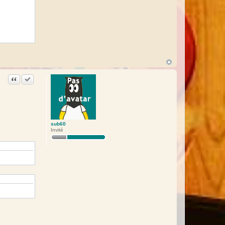
Citation
Accepter cette réponse
sub60
Invité