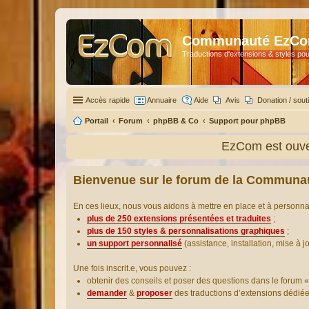
Communauté EzC
Traductions d'extensions & styles pou
Accès rapide
Annuaire
Aide
Avis
Donation / sout
Portail
Forum
phpBB & Co
Support pour phpBB
EzCom est ouver
Bienvenue sur le forum de la Communa
En ces lieux, nous vous aidons à mettre en place et à personn
plus de 250 extensions présentées et traduites
;
plus de 150 styles & personnalisations graphiques
;
un support personnalisé
(assistance, installation, mise à j
Une fois inscrit.e, vous pouvez :
obtenir des conseils et poser des questions dans le forum «
demander
&
proposer
des traductions d’extensions dédié