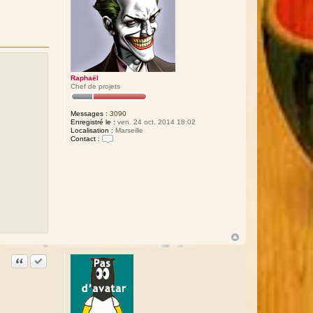
Raphaël
Chef de projets
Messages :
3090
Enregistré le :
ven. 24 oct. 2014 18:02
Localisation :
Marseille
Contact :
C
o
n
t
a
c
t
e
r
R
a
p
h
a
Citation
Accepter cette réponse
ë
l