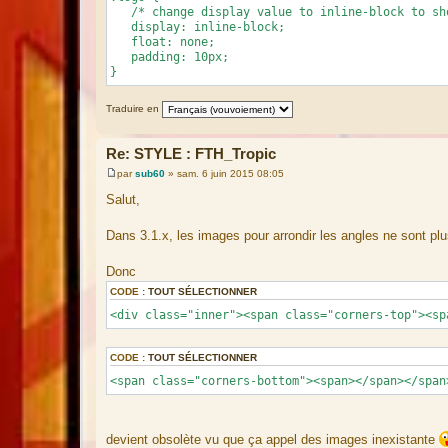
/* change display value to inline-block to sh
display: inline-block;
float: none;
padding: 10px;
}
Traduire en
Re: STYLE : FTH_Tropic
par
sub60
»
sam. 6 juin 2015 08:05
M
e
Salut,
s
s
a
Dans 3.1.x, les images pour arrondir les angles ne sont plus
g
e
Donc
CODE :
TOUT SÉLECTIONNER
<div class="inner"><span class="corners-top"><sp
CODE :
TOUT SÉLECTIONNER
<span class="corners-bottom"><span></span></span
devient obsolète vu que ça appel des images inexistante