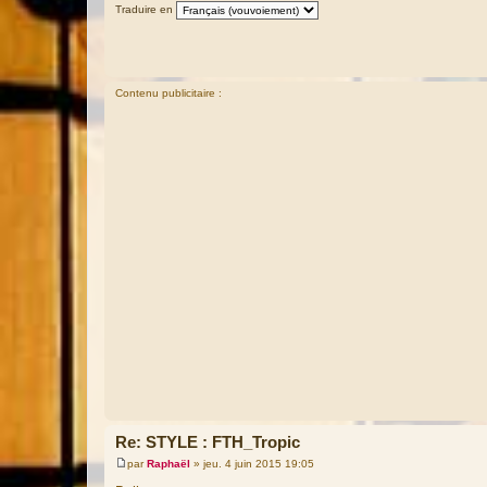
Traduire en
e
Contenu publicitaire :
Re: STYLE : FTH_Tropic
par
Raphaël
»
jeu. 4 juin 2015 19:05
M
e