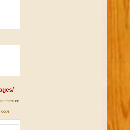
ages/
rectement en
e code