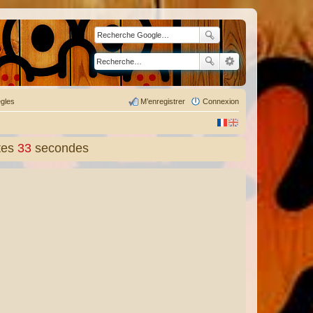
gles
M’enregistrer
Connexion
tes
34
secondes