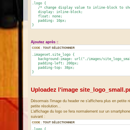
.logo {
/* change display value to inline-block to sh
display: inline-block;
float: none;
padding: 10px;
}
Ajoutez après :
:
CODE :
TOUT SÉLECTIONNER
.imageset.site_logo {
background-image: url("./images/site_logo_sma
padding-left: 200px;
padding-top: 38px;
}
Uploadez l'image site_logo_small.p
Désormais l'image du header ne s'affichera plus en petite 
petite résolution...
L'affichage du logo se fera normalement sur un smartphone
suivant :
CODE :
TOUT SÉLECTIONNER
.logo {