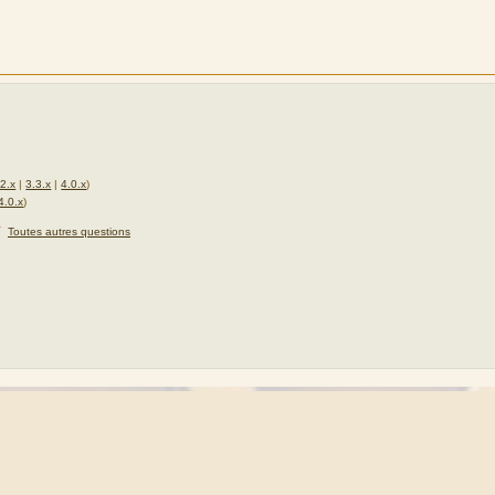
.2.x
|
3.3.x
|
4.0.x
)
4.0.x
)
★
Toutes autres questions