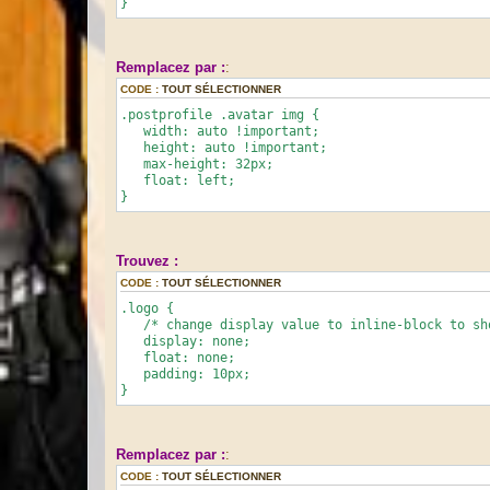
}
Remplacez par :
:
CODE :
TOUT SÉLECTIONNER
.postprofile .avatar img {
width: auto !important;
height: auto !important;
max-height: 32px;
float: left;
}
Trouvez :
CODE :
TOUT SÉLECTIONNER
.logo {
/* change display value to inline-block to sh
display: none;
float: none;
padding: 10px;
}
Remplacez par :
:
CODE :
TOUT SÉLECTIONNER