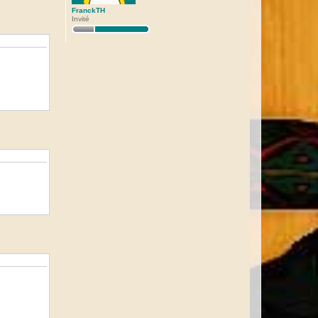
FranckTH
Invité