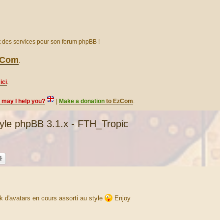
et des services pour son forum phpBB !
EzCom
.
ici
.
, may I help you?
|
Make a donation
to EzCom
.
yle phpBB 3.1.x - FTH_Tropic
ck d'avatars en cours assorti au style
Enjoy