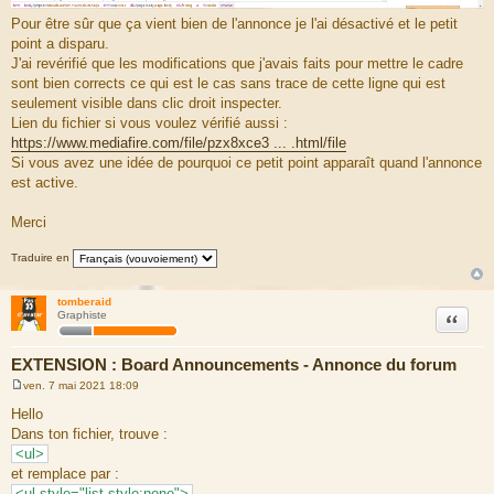
Pour être sûr que ça vient bien de l'annonce je l'ai désactivé et le petit
point a disparu.
J'ai revérifié que les modifications que j'avais faits pour mettre le cadre
sont bien corrects ce qui est le cas sans trace de cette ligne qui est
seulement visible dans clic droit inspecter.
Lien du fichier si vous voulez vérifié aussi :
https://www.mediafire.com/file/pzx8xce3 ... .html/file
Si vous avez une idée de pourquoi ce petit point apparaît quand l'annonce
est active.
Merci
Traduire en
tomberaid
Citation
Graphiste
EXTENSION : Board Announcements - Annonce du forum
ven. 7 mai 2021 18:09
M
e
Hello
s
Dans ton fichier, trouve :
s
a
<ul>
g
et remplace par :
e
<ul style="list-style:none">