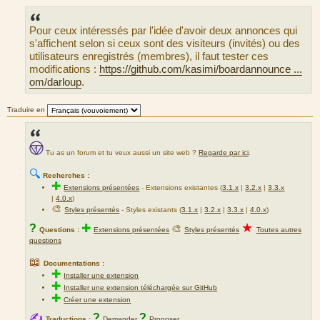
e
s
s
Pour ceux intéressés par l'idée d'avoir deux annonces qui
a
g
s'affichent selon si ceux sont des visiteurs (invités) ou des
e
utilisateurs enregistrés (membres), il faut tester ces
modifications :
https://github.com/kasimi/boardannounce ...
om/darloup
.
Traduire en
Tu as un forum et tu veux aussi un site web ?
Regarde par ici
.
🔍
Recherches :
✚
Extensions présentées
-
Extensions existantes (
3.1.x
|
3.2.x
|
3.3.x
|
4.0.x
)
🎨
Styles présentés
- Styles existants (
3.1.x
|
3.2.x
|
3.3.x
|
4.0.x
)
★
?
✚
🎨
Questions :
Extensions présentées
Styles présentés
Toutes autres
questions
📖
Documentations :
✚
Installer une extension
✚
Installer une extension téléchargée sur GitHub
✚
Créer une extension
✍
?
?
Traductions :
Demander
Proposer