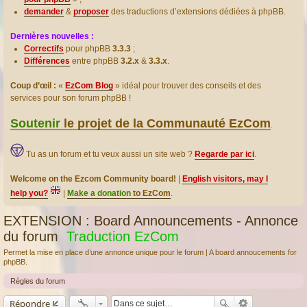
demander
&
proposer
des traductions d’extensions dédiées à phpBB.
Dernières nouvelles :
Correctifs
pour phpBB
3.3.3
;
Différences
entre phpBB
3.2.x
&
3.3.x
.
Coup d’œil :
«
EzCom Blog
» idéal pour trouver des conseils et des
services pour son forum phpBB !
Soutenir
le projet de la Communauté EzCom
.
Tu as un forum et tu veux aussi un site web ?
Regarde par ici
.
Welcome on the Ezcom Community board!
|
English visitors, may I
help you?
|
Make a donation
to EzCom
.
EXTENSION : Board Announcements - Annonce
du forum
Traduction EzCom
Permet la mise en place d’une annonce unique pour le forum | A board annoucements for
phpBB.
Règles du forum
Répondre