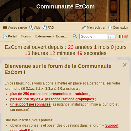
Communauté EzCom
Accès rapide
Aide
FAQ
M’enregistrer
Connexion
Portail
Forum
Extensions
Extensions présentées & traduites
R
ec
EzCom est ouvert depuis :
23
années
1
mois
0
jours
her
13
heures
12
minutes
50
secondes
ch
er
Bienvenue sur le forum de la Communauté
EzCom !
En ces lieux, nous vous aidons à mettre en place et à personnaliser votre
forum phpBB
3.1.x
,
3.2.x
,
3.3.x
&
4.0.x
grâce à :
plus de 250 extensions présentées et traduites
;
plus de 150 styles & personnalisations graphiques
;
un support personnalisé
(assistance, installation, mise à jour, projet
sur mesure).
Une fois inscrit.e, vous pouvez :
obtenir des conseils et poser des questions dans le forum «
Support
pour phpBB
» ;