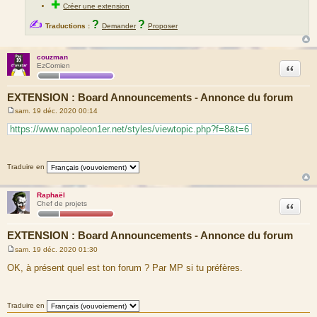
✚
Créer une extension
✍
?
?
Traductions :
Demander
Proposer
couzman
Citation
EzComien
EXTENSION : Board Announcements - Annonce du forum
sam. 19 déc. 2020 00:14
M
e
https://www.napoleon1er.net/styles/viewtopic.php?f=8&t=6
s
s
a
g
Traduire en
e
Raphaël
Citation
Chef de projets
EXTENSION : Board Announcements - Annonce du forum
sam. 19 déc. 2020 01:30
M
e
OK, à présent quel est ton forum ? Par MP si tu préfères.
s
s
a
g
Traduire en
e