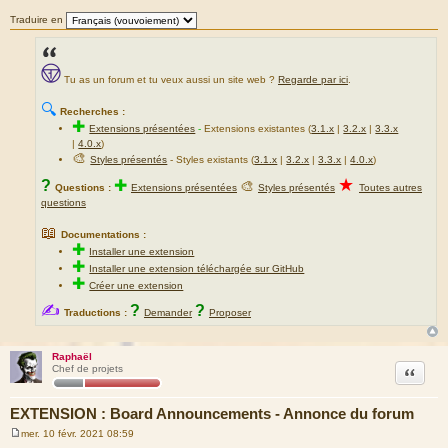
Traduire en
Tu as un forum et tu veux aussi un site web ?
Regarde par ici
.
🔍
Recherches :
✚
Extensions présentées
-
Extensions existantes (
3.1.x
|
3.2.x
|
3.3.x
|
4.0.x
)
🎨
Styles présentés
- Styles existants (
3.1.x
|
3.2.x
|
3.3.x
|
4.0.x
)
★
?
✚
🎨
Questions :
Extensions présentées
Styles présentés
Toutes autres
questions
📖
Documentations :
✚
Installer une extension
✚
Installer une extension téléchargée sur GitHub
✚
Créer une extension
✍
?
?
Traductions :
Demander
Proposer
Raphaël
Citation
Chef de projets
EXTENSION : Board Announcements - Annonce du forum
mer. 10 févr. 2021 08:59
M