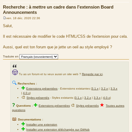
Recherche : à mettre un cadre dans l'extension Board
Announcements
ven. 18 déc. 2020 22:36
M
e
Salut,
s
s
a
Il est nécessaire de modifier le code HTML/CSS de l'extension pour cela.
g
e
Aussi, quel est ton forum que je jette un oeil au style employé ?
Traduire en
Tu as un forum et tu veux aussi un site web ?
Regarde par ici
.
🔍
Recherches :
✚
Extensions présentées
-
Extensions existantes (
3.1.x
|
3.2.x
|
3.3.x
|
4.0.x
)
🎨
Styles présentés
- Styles existants (
3.1.x
|
3.2.x
|
3.3.x
|
4.0.x
)
★
?
✚
🎨
Questions :
Extensions présentées
Styles présentés
Toutes autres
questions
📖
Documentations :
✚
Installer une extension
✚
Installer une extension téléchargée sur GitHub