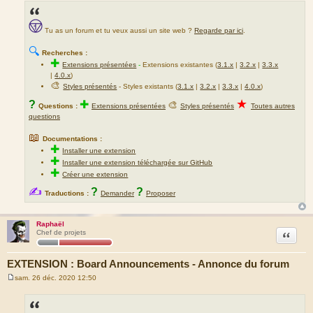
Tu as un forum et tu veux aussi un site web ?
Regarde par ici
.
🔍
Recherches :
✚
Extensions présentées
-
Extensions existantes (
3.1.x
|
3.2.x
|
3.3.x
|
4.0.x
)
🎨
Styles présentés
- Styles existants (
3.1.x
|
3.2.x
|
3.3.x
|
4.0.x
)
★
?
✚
🎨
Questions :
Extensions présentées
Styles présentés
Toutes autres
questions
📖
Documentations :
✚
Installer une extension
✚
Installer une extension téléchargée sur GitHub
✚
Créer une extension
✍
?
?
Traductions :
Demander
Proposer
Raphaël
Citation
Chef de projets
EXTENSION : Board Announcements - Annonce du forum
sam. 26 déc. 2020 12:50
M
e
s
s