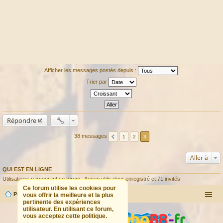
Afficher les messages postés depuis :
Trier par
Répondre
38 messages
1
2
3
Aller à
QUI EST EN LIGNE
Utilisateurs parcourant ce forum : Aucun utilisateur enregistré et 71 invités
Ce forum utilise les cookies pour
Portail
Forum
vous offrir la meilleure et la plus
pertinente des expériences
utilisateur. En utilisant ce forum,
vous acceptez cette politique.