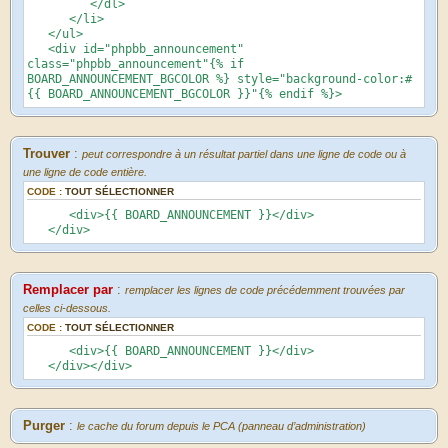
</dl>
</li>
</ul>
<div id="phpbb_announcement"
class="phpbb_announcement"{% if
BOARD_ANNOUNCEMENT_BGCOLOR %} style="background-color:#
{{ BOARD_ANNOUNCEMENT_BGCOLOR }}"{% endif %}>
Trouver
:
peut correspondre à un résultat partiel dans une ligne de code ou à
une ligne de code entière.
CODE :
TOUT SÉLECTIONNER
<div>{{ BOARD_ANNOUNCEMENT }}</div>
</div>
Remplacer par
:
remplacer les lignes de code précédemment trouvées par
celles ci-dessous.
CODE :
TOUT SÉLECTIONNER
<div>{{ BOARD_ANNOUNCEMENT }}</div>
</div></div>
Purger
:
le cache du forum depuis le PCA (panneau d’administration)