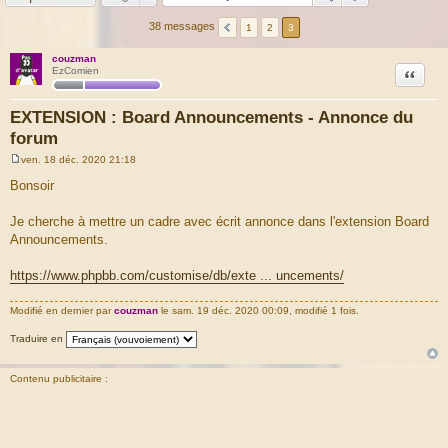
38 messages
1
2
3
couzman
Citation
EzComien
EXTENSION : Board Announcements - Annonce du
forum
ven. 18 déc. 2020 21:18
M
e
Bonsoir
s
s
a
Je cherche à mettre un cadre avec écrit annonce dans l'extension Board
g
Announcements.
e
https://www.phpbb.com/customise/db/exte ... uncements/
Modifié en dernier par
couzman
le sam. 19 déc. 2020 00:09, modifié 1 fois.
Traduire en
Contenu publicitaire :