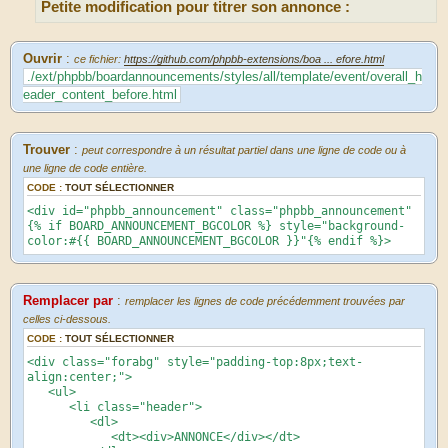
Petite modification pour titrer son annonce :
a
g
e
Ouvrir
:
ce fichier:
https://github.com/phpbb-extensions/boa ... efore.html
./ext/phpbb/boardannouncements/styles/all/template/event/overall_h
eader_content_before.html
Trouver
:
peut correspondre à un résultat partiel dans une ligne de code ou à
une ligne de code entière.
CODE :
TOUT SÉLECTIONNER
<div id="phpbb_announcement" class="phpbb_announcement"
{% if BOARD_ANNOUNCEMENT_BGCOLOR %} style="background-
color:#{{ BOARD_ANNOUNCEMENT_BGCOLOR }}"{% endif %}>
Remplacer par
:
remplacer les lignes de code précédemment trouvées par
celles ci-dessous.
CODE :
TOUT SÉLECTIONNER
<div class="forabg" style="padding-top:8px;text-
align:center;">
<ul>
<li class="header">
<dl>
<dt><div>ANNONCE</div></dt>