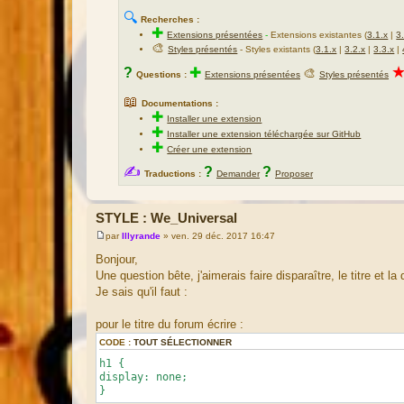
🔍
Recherches :
✚
Extensions présentées
-
Extensions existantes (
3.1.x
|
3
🎨
Styles présentés
- Styles existants (
3.1.x
|
3.2.x
|
3.3.x
|
?
✚
🎨
Questions :
Extensions présentées
Styles présentés
📖
Documentations :
✚
Installer une extension
✚
Installer une extension téléchargée sur GitHub
✚
Créer une extension
✍
?
?
Traductions :
Demander
Proposer
STYLE : We_Universal
par
Illyrande
»
ven. 29 déc. 2017 16:47
M
e
Bonjour,
s
Une question bête, j'aimerais faire disparaître, le titre et 
s
a
Je sais qu'il faut :
g
e
pour le titre du forum écrire :
CODE :
TOUT SÉLECTIONNER
h1 {
display: none;
}