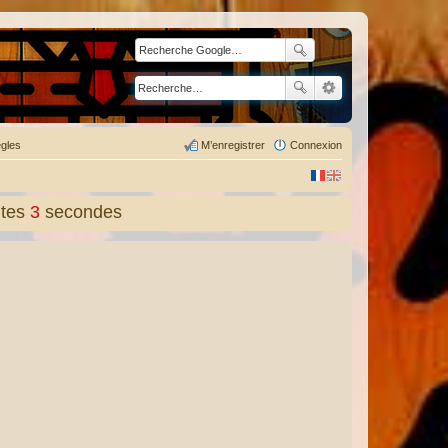
gles
M’enregistrer
Connexion
tes
5
secondes