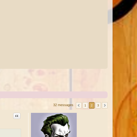
32 messages
1
2
3
Citation