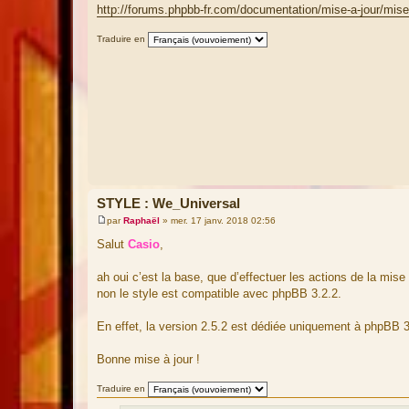
http://forums.phpbb-fr.com/documentation/mise-a-jour/mise
Traduire en
STYLE : We_Universal
par
Raphaël
»
mer. 17 janv. 2018 02:56
M
e
Salut
Casio
,
s
s
a
ah oui c’est la base, que d’effectuer les actions de la mise
g
non le style est compatible avec phpBB 3.2.2.
e
En effet, la version 2.5.2 est dédiée uniquement à phpBB 
Bonne mise à jour !
Traduire en