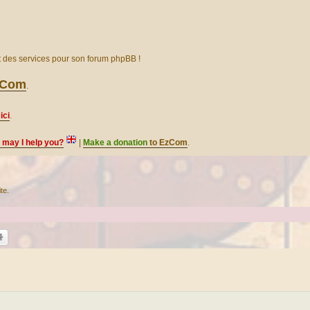
et des services pour son forum phpBB !
EzCom
.
ici
.
, may I help you?
|
Make a donation
to EzCom
.
te.