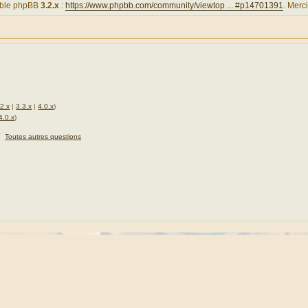
tible phpBB
3.2.x
:
https://www.phpbb.com/community/viewtop ... #p14701391
. Merci
.2.x
|
3.3.x
|
4.0.x
)
4.0.x
)
★
Toutes autres questions