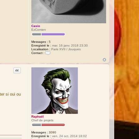
Casio
EzComien
Messages :
5
Enregistré le :
mar. 16 janv. 2018 23:30
Localisation :
Paris XVII / Jouques
Contact :
C
o
n
t
Citation
a
c
t
e
r
C
er si oui ou
a
s
i
o
Raphaël
Chef de projets
Messages :
3090
Enregistré le :
ven. 24 oct. 2014 18:02