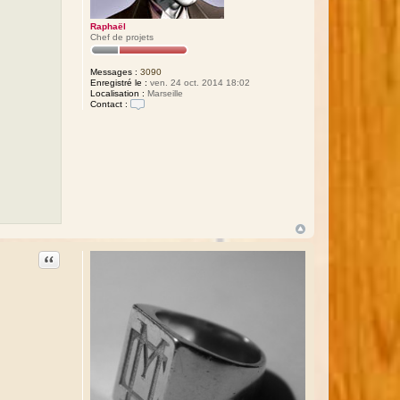
Raphaël
Chef de projets
Messages :
3090
Enregistré le :
ven. 24 oct. 2014 18:02
Localisation :
Marseille
Contact :
C
o
n
t
a
c
t
e
r
R
a
p
h
a
Citation
ë
l