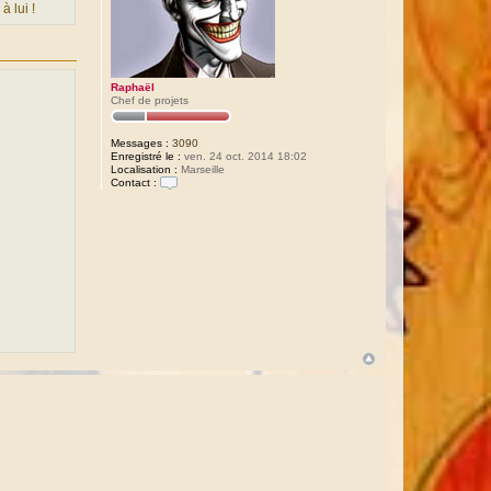
 à lui !
Raphaël
Chef de projets
Messages :
3090
Enregistré le :
ven. 24 oct. 2014 18:02
Localisation :
Marseille
Contact :
C
o
n
t
a
c
t
e
r
R
a
p
h
a
ë
l