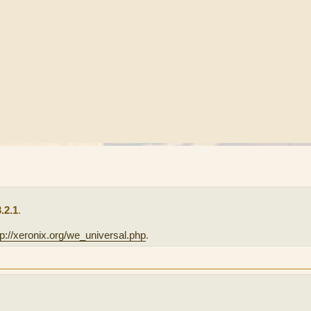
3.2.1
.
tp://xeronix.org/we_universal.php
.