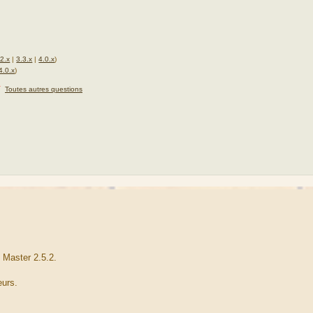
.2.x
|
3.3.x
|
4.0.x
)
4.0.x
)
★
Toutes autres questions
 Master 2.5.2.
eurs.