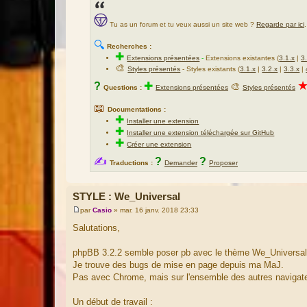
Tu as un forum et tu veux aussi un site web ?
Regarde par ici
.
🔍
Recherches :
✚
Extensions présentées
-
Extensions existantes (
3.1.x
|
3
🎨
Styles présentés
- Styles existants (
3.1.x
|
3.2.x
|
3.3.x
|
?
✚
🎨
Questions :
Extensions présentées
Styles présentés
📖
Documentations :
✚
Installer une extension
✚
Installer une extension téléchargée sur GitHub
✚
Créer une extension
✍
?
?
Traductions :
Demander
Proposer
STYLE : We_Universal
par
Casio
»
mar. 16 janv. 2018 23:33
M
e
Salutations,
s
s
a
phpBB 3.2.2 semble poser pb avec le thème We_Universal
g
Je trouve des bugs de mise en page depuis ma MaJ.
e
Pas avec Chrome, mais sur l'ensemble des autres navigat
Un début de travail :