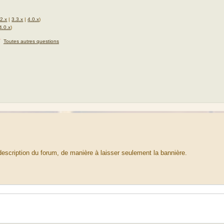
.2.x
|
3.3.x
|
4.0.x
)
4.0.x
)
★
Toutes autres questions
la description du forum, de manière à laisser seulement la bannière.