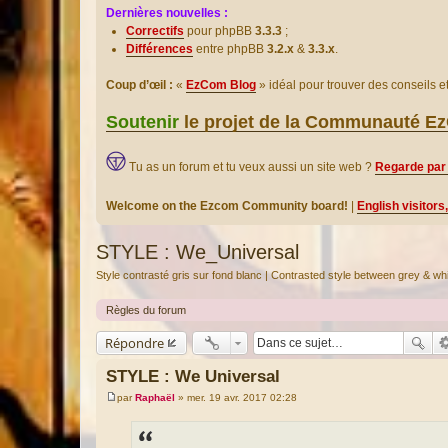
Dernières nouvelles :
Correctifs
pour phpBB
3.3.3
;
Différences
entre phpBB
3.2.x
&
3.3.x
.
Coup d’œil :
«
EzCom Blog
» idéal pour trouver des conseils 
Soutenir
le projet de la Communauté 
Tu as un forum et tu veux aussi un site web ?
Regarde par 
Welcome on the Ezcom Community board!
|
English visitors
STYLE : We_Universal
Style contrasté gris sur fond blanc | Contrasted style between grey & whi
Règles du forum
Répondre
STYLE : We Universal
par
Raphaël
»
mer. 19 avr. 2017 02:28
M
e
s
s