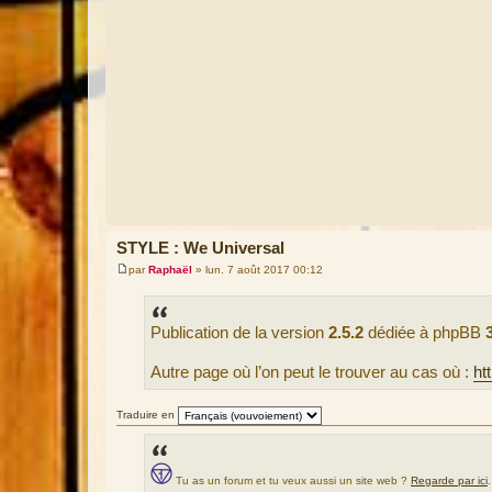
STYLE : We Universal
par
Raphaël
»
lun. 7 août 2017 00:12
M
e
s
s
Publication de la version
2.5.2
dédiée à phpBB
a
g
e
Autre page où l’on peut le trouver au cas où :
ht
Traduire en
Tu as un forum et tu veux aussi un site web ?
Regarde par ici
.