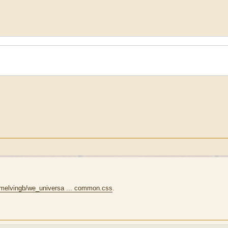
/melvingb/we_universa ... common.css
.