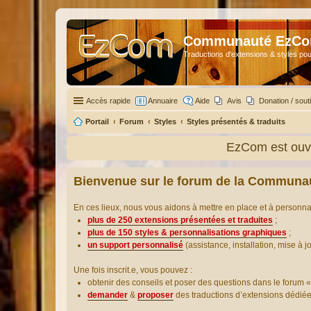
Communauté EzC
Traductions d'extensions & styles pou
Accès rapide
Annuaire
Aide
Avis
Donation / sout
Portail
Forum
Styles
Styles présentés & traduits
EzCom est ouve
Bienvenue sur le forum de la Communa
En ces lieux, nous vous aidons à mettre en place et à personn
plus de 250 extensions présentées et traduites
;
plus de 150 styles & personnalisations graphiques
;
un support personnalisé
(assistance, installation, mise à j
Une fois inscrit.e, vous pouvez :
obtenir des conseils et poser des questions dans le forum «
demander
&
proposer
des traductions d’extensions dédié