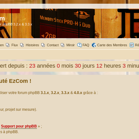
om
r phpBB 3.2.x & 3.3.x
ien
Flux
Histoires
Contact
Miroir
FAQ
Carte des Membres
Rè
rt depuis :
23
années
0
mois
30
jours
12
heures
3
minu
uté EzCom !
aliser votre forum phpBB
3.1.x
,
3.2.x
,
3.3.x
&
4.0.x
grâce à :
our, projet sur mesure).
Support pour phpBB
» ;
es à phpBB.