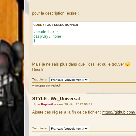
pour la description, écrire :
CODE :
TOUT SÉLECTIONNER
.headerbar {
display: none;
}
Mais je ne sais plus dans quel "css" et ou le trouver
Désolé.
Traduire en
www.passion-alfa.fr
STYLE : We_Universal
par
Raphaël
»
sam. 30 déc. 2017 00:31
M
e
Ajoute ces règles à la fin de ce fichier :
https://github.com
s
s
a
g
Traduire en
e