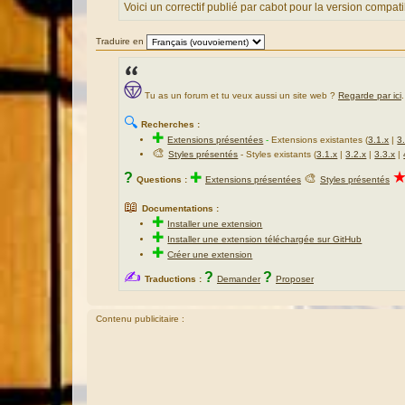
a
Voici un correctif publié par cabot pour la version compa
g
e
Traduire en
Tu as un forum et tu veux aussi un site web ?
Regarde par ici
.
🔍
Recherches :
✚
Extensions présentées
-
Extensions existantes (
3.1.x
|
3
🎨
Styles présentés
- Styles existants (
3.1.x
|
3.2.x
|
3.3.x
|
?
✚
🎨
Questions :
Extensions présentées
Styles présentés
📖
Documentations :
✚
Installer une extension
✚
Installer une extension téléchargée sur GitHub
✚
Créer une extension
✍
?
?
Traductions :
Demander
Proposer
Contenu publicitaire :