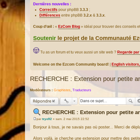
Dernières nouvelles :
Correctifs
pour phpBB
3.3.3
;
Différences
entre phpBB
3.2.x
&
3.3.x
.
Coup d’œil :
«
EzCom Blog
» idéal pour trouver des conseils 
Soutenir
le projet de la Communauté 
Tu as un forum et tu veux aussi un site web ?
Regarde par 
Welcome on the Ezcom Community board!
|
English visitors
RECHERCHE : Extension pour petite a
Modérateurs :
Graphistes
,
Traducteurs
Répondre
RECHERCHE : Extension pour petite a
par
tryo92
»
sam. 2 mai 2015 22:52
M
e
Bonjour à tous, je ne savais pas où poster... Merci de dépl
s
s
a
Alors voilà, je cherche une extension pour mettre des petit