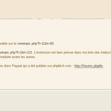
onible sur le
viewtopic.php?f=11&t=60
.
ewtopic.php?f=2&t=121
. L'extension est bien prévue dans ma liste des traduct
traduite avant les autres.
es dons Paypal qui a été publiée sur phpbb-fr.com :
http://forums.phpbb-