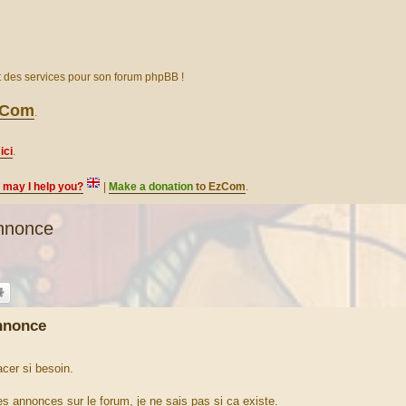
et des services pour son forum phpBB !
EzCom
.
ici
.
, may I help you?
|
Make a donation
to EzCom
.
nnonce
nnonce
acer si besoin.
es annonces sur le forum, je ne sais pas si ca existe.