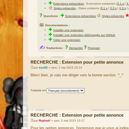
✚
Extensions présentées
-
Extensions existantes (
3.1.x
|
3
🎨
Styles présentés
- Styles existants (
3.1.x
|
3.2.x
|
3.3.x
|
?
✚
🎨
Questions :
Extensions présentées
Styles présentés
📖
Documentations :
✚
Installer une extension
✚
Installer une extension téléchargée sur GitHub
✚
Créer une extension
✍
?
?
Traductions :
Demander
Proposer
RECHERCHE : Extension pour petite annonce
par
tryo92
»
sam. 2 mai 2015 23:14
M
e
Merci bien, je vais me diriger vers la bonne section. ^_^
s
s
a
g
Traduire en
e
RECHERCHE : Extension pour petite annonce
par
Raphaël
»
sam. 2 mai 2015 23:17
M
e
Pour les petites annonces, l'extension que je vous ai indiqu