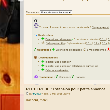
s
s
a
g
Traduire en
e
Tu as un forum et tu veux aussi un site web ?
Regarde par ici
.
🔍
Recherches :
✚
Extensions présentées
-
Extensions existantes (
3.1.x
|
3
🎨
Styles présentés
- Styles existants (
3.1.x
|
3.2.x
|
3.3.x
|
?
✚
🎨
Questions :
Extensions présentées
Styles présentés
📖
Documentations :
✚
Installer une extension
✚
Installer une extension téléchargée sur GitHub
✚
Créer une extension
✍
?
?
Traductions :
Demander
Proposer
RECHERCHE : Extension pour petite annonce
par
tryo92
»
sam. 2 mai 2015 23:46
M
e
d'accord, merci
s
s
a