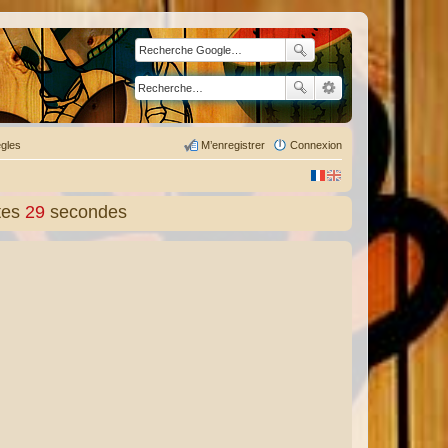
gles
M’enregistrer
Connexion
tes
30
secondes