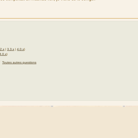
.2.x
|
3.3.x
|
4.0.x
)
4.0.x
)
★
Toutes autres questions