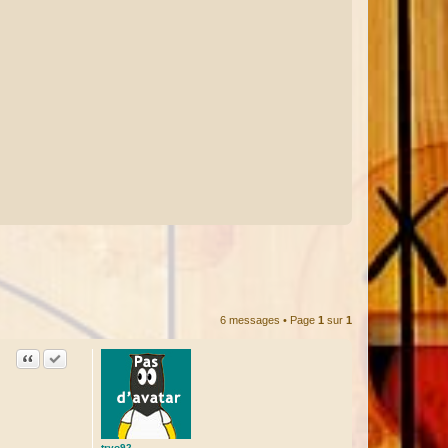
6 messages • Page
1
sur
1
Citation
Accepter cette réponse
tryo92