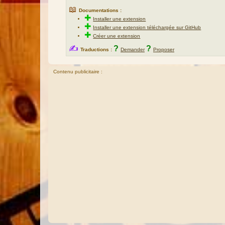
📖
Documentations :
✚
Installer une extension
✚
Installer une extension téléchargée sur GitHub
✚
Créer une extension
✍
?
?
Traductions :
Demander
Proposer
Contenu publicitaire :