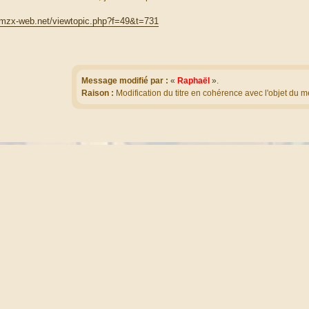
dmzx-web.net/viewtopic.php?f=49&t=731
Message modifié par :
«
Raphaël
»
.
Raison :
Modification du titre en cohérence avec l'objet du 