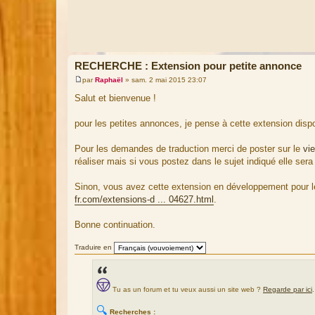
RECHERCHE : Extension pour petite annonce
par
Raphaël
»
sam. 2 mai 2015 23:07
M
e
Salut et bienvenue !
s
s
a
pour les petites annonces, je pense à cette extension disp
g
e
Pour les demandes de traduction merci de poster sur le
vi
réaliser mais si vous postez dans le sujet indiqué elle sera 
Sinon, vous avez cette extension en développement pour l
fr.com/extensions-d ... 04627.html
.
Bonne continuation.
Traduire en
Tu as un forum et tu veux aussi un site web ?
Regarde par ici
.
🔍
Recherches :