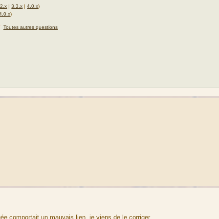
.2.x
|
3.3.x
|
4.0.x
)
4.0.x
)
★
Toutes autres questions
ée comportait un mauvais lien, je viens de le corriger.