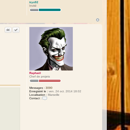
tryo92
Invité
Citation
Accepter cette réponse
Raphaël
Chef de projets
Messages :
3090
Enregistré le :
ven. 24 oct. 2014 18:02
Localisation :
Marseille
Contact :
C
o
n
t
a
c
t
e
r