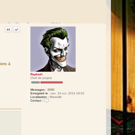
Citation
Accepter cette réponse
ions à
Raphaël
Chef de projets
Messages :
3090
Enregistré le :
ven. 24 oct. 2014 18:02
Localisation :
Marseille
Contact :
C
o
n
t
a
c
t
e
r