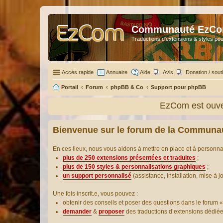
Communauté EzC
Traductions d'extensions & styles pou
Accès rapide
Annuaire
Aide
Avis
Donation / sout
Portail
Forum
phpBB & Co
Support pour phpBB
EzCom est ouver
Bienvenue sur le forum de la Communa
En ces lieux, nous vous aidons à mettre en place et à personn
plus de 250 extensions présentées et traduites
;
plus de 150 styles & personnalisations graphiques
;
un support personnalisé
(assistance, installation, mise à j
Une fois inscrit.e, vous pouvez :
obtenir des conseils et poser des questions dans le forum «
demander
&
proposer
des traductions d’extensions dédié