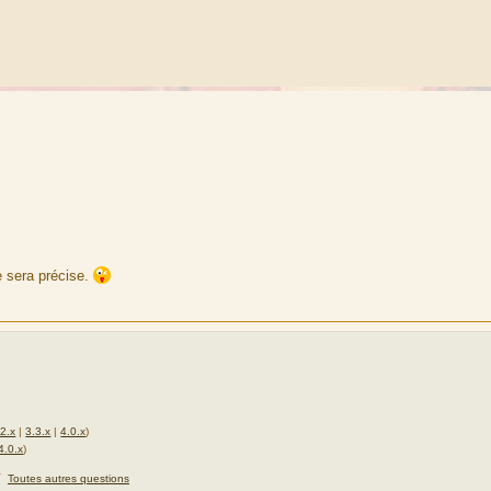
e sera précise.
.2.x
|
3.3.x
|
4.0.x
)
4.0.x
)
★
Toutes autres questions