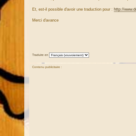
g
e
Et, est-il possible d'avoir une traduction pour :
http://www.
Merci d'avance
Traduire en
Contenu publicitaire :