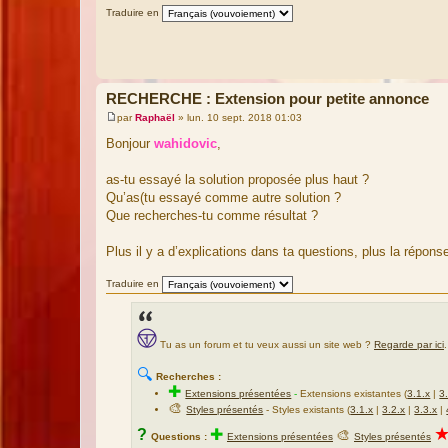
g
Traduire en
e
RECHERCHE : Extension pour petite annonce
par
Raphaël
»
lun. 10 sept. 2018 01:03
M
e
Bonjour
wahidovic
,
s
s
a
as-tu essayé la solution proposée plus haut ?
g
Qu’as(tu essayé comme autre solution ?
e
Que recherches-tu comme résultat ?
Plus il y a d’explications dans ta questions, plus la répons
Traduire en
Tu as un forum et tu veux aussi un site web ?
Regarde par ici
.
🔍
Recherches :
✚
Extensions présentées
-
Extensions existantes (
3.1.x
|
3
🎨
Styles présentés
- Styles existants (
3.1.x
|
3.2.x
|
3.3.x
|
?
✚
🎨
Questions :
Extensions présentées
Styles présentés