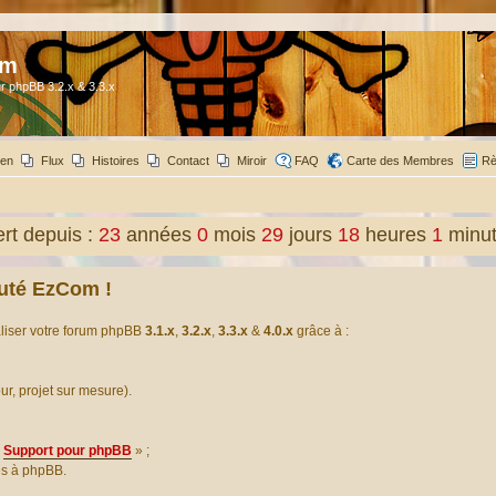
om
r phpBB 3.2.x & 3.3.x
ien
Flux
Histoires
Contact
Miroir
FAQ
Carte des Membres
Rè
t depuis :
23
années
0
mois
29
jours
18
heures
1
minu
uté EzCom !
aliser votre forum phpBB
3.1.x
,
3.2.x
,
3.3.x
&
4.0.x
grâce à :
our, projet sur mesure).
Support pour phpBB
» ;
es à phpBB.