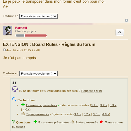
Là je peux le transposer dans mon forum c'est bon pour moi.
e
A+
Traduire en
Raphaël
Citation
Chef de projets
EXTENSION : Board Rules - Règles du forum
dim. 16 août 2015 22:49
M
e
Je n’ai pas compris.
s
s
a
g
Traduire en
e
Tu as un forum et tu veux aussi un site web ?
Regarde par ici
.
🔍
Recherches :
✚
Extensions présentées
-
Extensions existantes (
3.1.x
|
3.2.x
|
3.3.x
|
4.0.x
)
🎨
Styles présentés
- Styles existants (
3.1.x
|
3.2.x
|
3.3.x
|
4.0.x
)
★
?
✚
🎨
Questions :
Extensions présentées
Styles présentés
Toutes autres
questions