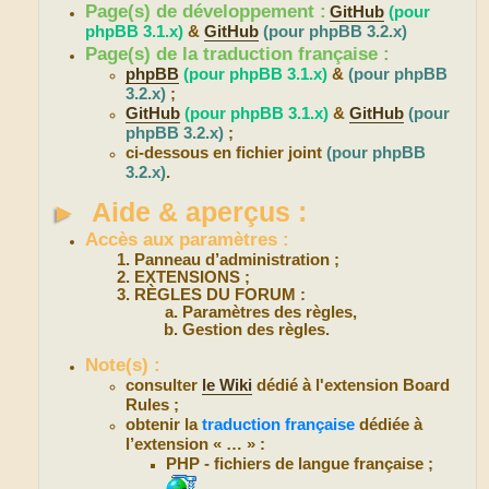
Page(s) de développement :
GitHub
(pour
phpBB 3.1.x)
&
GitHub
(pour phpBB 3.2.x)
Page(s) de la traduction française :
phpBB
(pour phpBB 3.1.x)
&
(pour phpBB
3.2.x)
;
GitHub
(pour phpBB 3.1.x)
&
GitHub
(pour
phpBB 3.2.x)
;
ci-dessous en fichier joint
(pour phpBB
3.2.x)
.
►
Aide & aperçus :
Accès aux paramètres :
Panneau d’administration ;
EXTENSIONS ;
RÈGLES DU FORUM :
Paramètres des règles,
Gestion des règles.
Note(s) :
consulter
le Wiki
dédié à l'extension Board
Rules ;
obtenir la
traduction française
dédiée à
l’extension « … » :
PHP - fichiers de langue française ;