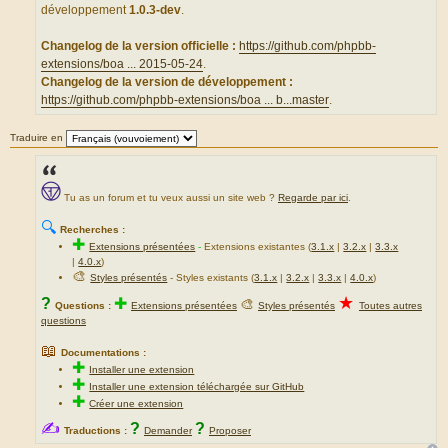
g
développement
1.0.3-dev
.
e
Changelog de la version officielle :
https://github.com/phpbb-
extensions/boa ... 2015-05-24
.
Changelog de la version de développement :
https://github.com/phpbb-extensions/boa ... b...master
.
Traduire en
Tu as un forum et tu veux aussi un site web ?
Regarde par ici
.
🔍
Recherches :
✚
Extensions présentées
-
Extensions existantes (
3.1.x
|
3.2.x
|
3.3.x
|
4.0.x
)
🎨
Styles présentés
- Styles existants (
3.1.x
|
3.2.x
|
3.3.x
|
4.0.x
)
★
?
✚
🎨
Questions :
Extensions présentées
Styles présentés
Toutes autres
questions
📖
Documentations :
✚
Installer une extension
✚
Installer une extension téléchargée sur GitHub
✚
Créer une extension
✍
?
?
Traductions :
Demander
Proposer