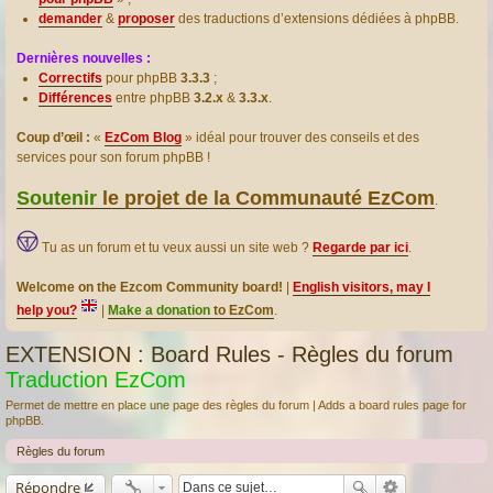
demander
&
proposer
des traductions d’extensions dédiées à phpBB.
Dernières nouvelles :
Correctifs
pour phpBB
3.3.3
;
Différences
entre phpBB
3.2.x
&
3.3.x
.
Coup d’œil :
«
EzCom Blog
» idéal pour trouver des conseils et des
services pour son forum phpBB !
Soutenir
le projet de la Communauté EzCom
.
Tu as un forum et tu veux aussi un site web ?
Regarde par ici
.
Welcome on the Ezcom Community board!
|
English visitors, may I
help you?
|
Make a donation
to EzCom
.
EXTENSION : Board Rules - Règles du forum
Traduction EzCom
Permet de mettre en place une page des règles du forum | Adds a board rules page for
phpBB.
Règles du forum
Répondre