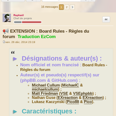
16 messages
1
2
Raphaël
Citation
Chef de projets
EXTENSION : Board Rules - Règles du
forum
Traduction EzCom
ven. 26 déc. 2014 23:19
M
e
s
s
►
Désignations & auteur(s) :
a
g
e
Nom officiel et nom francisé :
Board Rules -
Règles du forum
Auteur(s) et pseudo(s) respectif(s) sur
(phpBB.com & GitHub.com) :
Michael Cullum
(
MichaelC
&
michaelcullum
) ;
Matt Friedman
(
VSE
&
VSEphpbb
) ;
Nathan Guse (
EXreaction
&
EXreaction
) ;
Lukasz Kaczynski (
Pico88
&
Pico
).
►
Caractéristiques :