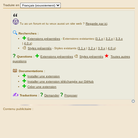
Traduire en
Tu as un forum et tu veux aussi un site web ?
Regarde par ici
.
🔍
Recherches :
✚
Extensions présentées
-
Extensions existantes (
3.1.x
|
3.2.x
|
3.3.x
|
4.0.x
)
🎨
Styles présentés
- Styles existants (
3.1.x
|
3.2.x
|
3.3.x
|
4.0.x
)
★
?
✚
🎨
Questions :
Extensions présentées
Styles présentés
Toutes autres
questions
📖
Documentations :
✚
Installer une extension
✚
Installer une extension téléchargée sur GitHub
✚
Créer une extension
✍
?
?
Traductions :
Demander
Proposer
Contenu publicitaire :