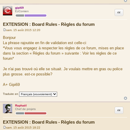
gipi69
Citation
EzComien
EXTENSION : Board Rules - Règles du forum
sam. 15 août 2015 12:20
M
e
Bonjour
s
La phrase rajoutée en fin de validation est celle-ci
s
a
*Vous vous engagez à respecter les règles de ce forum, mises en place
g
dans la section « Règles du forum » suivante : Voir les règles de ce
e
forum*
Je n'ai pas trouvé où elle se situait. Je voulais mettre en gras ou police
plus grosse. est-ce possible?
A+ Gipi69
Traduire en
Raphaël
Citation
Chef de projets
EXTENSION : Board Rules - Règles du forum
sam. 15 août 2015 18:22