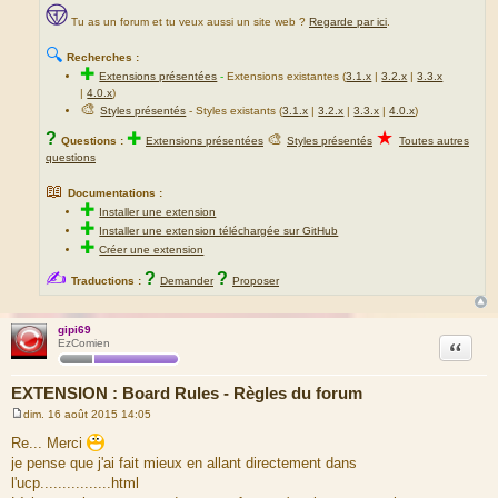
Tu as un forum et tu veux aussi un site web ?
Regarde par ici
.
🔍
Recherches :
✚
Extensions présentées
-
Extensions existantes (
3.1.x
|
3.2.x
|
3.3.x
|
4.0.x
)
🎨
Styles présentés
- Styles existants (
3.1.x
|
3.2.x
|
3.3.x
|
4.0.x
)
★
?
✚
🎨
Questions :
Extensions présentées
Styles présentés
Toutes autres
questions
📖
Documentations :
✚
Installer une extension
✚
Installer une extension téléchargée sur GitHub
✚
Créer une extension
✍
?
?
Traductions :
Demander
Proposer
gipi69
Citation
EzComien
EXTENSION : Board Rules - Règles du forum
dim. 16 août 2015 14:05
M
e
Re... Merci
s
je pense que j'ai fait mieux en allant directement dans
s
a
l'ucp................html
g