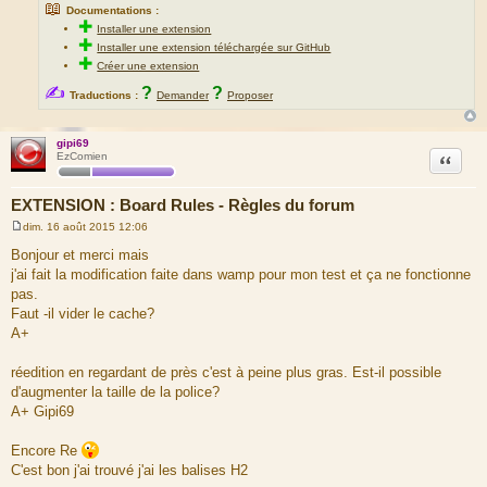
📖
Documentations :
✚
Installer une extension
✚
Installer une extension téléchargée sur GitHub
✚
Créer une extension
✍
?
?
Traductions :
Demander
Proposer
gipi69
Citation
EzComien
EXTENSION : Board Rules - Règles du forum
dim. 16 août 2015 12:06
M
e
Bonjour et merci mais
s
j'ai fait la modification faite dans wamp pour mon test et ça ne fonctionne
s
a
pas.
g
Faut -il vider le cache?
e
A+
réedition en regardant de près c'est à peine plus gras. Est-il possible
d'augmenter la taille de la police?
A+ Gipi69
Encore Re
C'est bon j'ai trouvé j'ai les balises H2