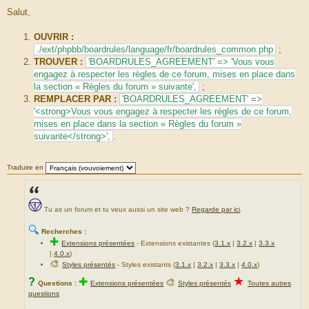
M
e
Salut,
s
s
a
OUVRIR :
g
./ext/phpbb/boardrules/language/fr/boardrules_common.php
;
e
TROUVER :
'BOARDRULES_AGREEMENT' => 'Vous vous
engagez à respecter les règles de ce forum, mises en place dans
la section « Règles du forum » suivante',
;
REMPLACER PAR :
'BOARDRULES_AGREEMENT' =>
'<strong>Vous vous engagez à respecter les règles de ce forum,
mises en place dans la section « Règles du forum »
suivante</strong>',
.
Traduire en
Tu as un forum et tu veux aussi un site web ?
Regarde par ici
.
🔍
Recherches :
✚
Extensions présentées
-
Extensions existantes (
3.1.x
|
3.2.x
|
3.3.x
|
4.0.x
)
🎨
Styles présentés
- Styles existants (
3.1.x
|
3.2.x
|
3.3.x
|
4.0.x
)
★
?
✚
🎨
Questions :
Extensions présentées
Styles présentés
Toutes autres
questions