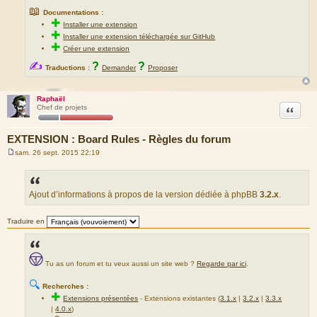
📖
Documentations :
✚
Installer une extension
✚
Installer une extension téléchargée sur GitHub
✚
Créer une extension
✍
?
?
Traductions :
Demander
Proposer
Raphaël
Citation
Chef de projets
EXTENSION : Board Rules - Règles du forum
sam. 26 sept. 2015 22:19
M
e
s
s
a
Ajout d’informations à propos de la version dédiée à phpBB
3.2.x
.
g
e
Traduire en
Tu as un forum et tu veux aussi un site web ?
Regarde par ici
.
🔍
Recherches :
✚
Extensions présentées
-
Extensions existantes (
3.1.x
|
3.2.x
|
3.3.x
|
4.0.x
)