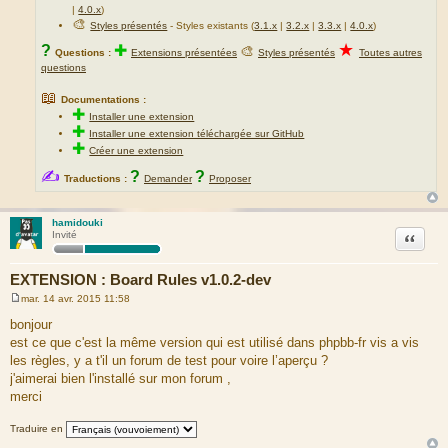
|
4.0.x
)
🎨
Styles présentés
- Styles existants (
3.1.x
|
3.2.x
|
3.3.x
|
4.0.x
)
★
?
✚
🎨
Questions :
Extensions présentées
Styles présentés
Toutes autres
questions
📖
Documentations :
✚
Installer une extension
✚
Installer une extension téléchargée sur GitHub
✚
Créer une extension
✍
?
?
Traductions :
Demander
Proposer
hamidouki
Citation
Invité
EXTENSION : Board Rules v1.0.2-dev
mar. 14 avr. 2015 11:58
M
e
bonjour
s
est ce que c'est la même version qui est utilisé dans phpbb-fr vis a vis
s
a
les règles, y a t'il un forum de test pour voire l’aperçu ?
g
j'aimerai bien l'installé sur mon forum ,
e
merci
Traduire en