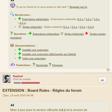
Tu as un forum et tu veux aussi un site web ?
Regarde par ici
.
🔍
Recherches :
✚
Extensions présentées
-
Extensions existantes (
3.1.x
|
3.2.x
|
3.3.x
|
4.0.x
)
🎨
Styles présentés
- Styles existants (
3.1.x
|
3.2.x
|
3.3.x
|
4.0.x
)
★
?
✚
🎨
Questions :
Extensions présentées
Styles présentés
Toutes autres
questions
📖
Documentations :
✚
Installer une extension
✚
Installer une extension téléchargée sur GitHub
✚
Créer une extension
✍
?
?
Traductions :
Demander
Proposer
Raphaël
Citation
Chef de projets
EXTENSION : Board Rules - Règles du forum
jeu. 13 août 2015 04:48
M
e
s
s
a
Mise à jour pour la version officielle
1.0.2
et la version de