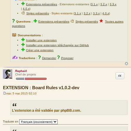
✚
Extensions présentées
-
Extensions existantes (
3.1.x
|
3.2.x
|
3.3.x
|
4.0.x
)
🎨
Styles présentés
- Styles existants (
3.1.x
|
3.2.x
|
3.3.x
|
4.0.x
)
★
?
✚
🎨
Questions :
Extensions présentées
Styles présentés
Toutes autres
questions
📖
Documentations :
✚
Installer une extension
✚
Installer une extension téléchargée sur GitHub
✚
Créer une extension
✍
?
?
Traductions :
Demander
Proposer
Raphaël
Citation
Chef de projets
EXTENSION : Board Rules v1.0.2-dev
mar. 5 mai 2015 02:10
M
e
s
s
a
L'extension a été validée par phpBB.com.
g
e
Traduire en