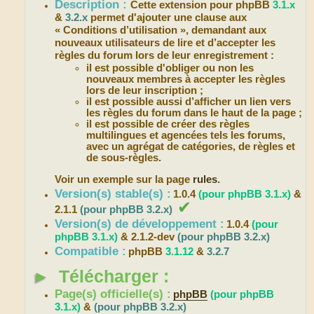
Description :
Cette extension pour phpBB
3.1.x
&
3.2.x
permet d'ajouter une clause aux
« Conditions d’utilisation », demandant aux
nouveaux utilisateurs de lire et d’accepter les
règles du forum lors de leur enregistrement :
il est possible d'obliger ou non les
nouveaux membres à accepter les règles
lors de leur inscription ;
il est possible aussi d’afficher un lien vers
les règles du forum dans le haut de la page ;
il est possible de créer des règles
multilingues et agencées tels les forums,
avec un agrégat de catégories, de règles et
de sous-règles.
Voir un exemple sur la page
rules
.
Version(s) stable(s) :
1.0.4
(pour phpBB 3.1.x)
&
✔
2.1.1
(pour phpBB 3.2.x)
Version(s) de développement :
1.0.4
(pour
phpBB 3.1.x)
& 2.1.2-dev
(pour phpBB 3.2.x)
Compatible :
phpBB
3.1.12
&
3.2.7
►
Télécharger :
Page(s) officielle(s) :
phpBB
(pour phpBB
3.1.x)
&
(pour phpBB 3.2.x)