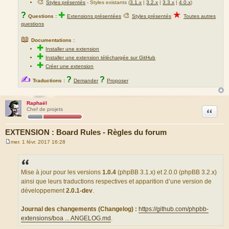
🎨
Styles présentés
- Styles existants (
3.1.x
|
3.2.x
|
3.3.x
|
4.0.x
)
★
?
✚
🎨
Questions :
Extensions présentées
Styles présentés
Toutes autres
questions
📖
Documentations :
✚
Installer une extension
✚
Installer une extension téléchargée sur GitHub
✚
Créer une extension
✍
?
?
Traductions :
Demander
Proposer
Raphaël
Citation
Chef de projets
EXTENSION : Board Rules - Règles du forum
mer. 1 févr. 2017 16:28
M
e
s
s
a
Mise à jour pour les versions
1.0.4
(phpBB 3.1.x) et 2.0.0 (phpBB 3.2.x)
g
ainsi que leurs traductions respectives et apparition d’une version de
e
développement
2.0.1-dev
.
Journal des changements (Changelog) :
https://github.com/phpbb-
extensions/boa ... ANGELOG.md
.