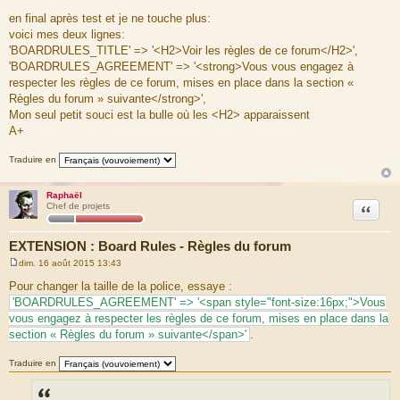
en final après test et je ne touche plus:
voici mes deux lignes:
'BOARDRULES_TITLE' => '<H2>Voir les règles de ce forum</H2>',
'BOARDRULES_AGREEMENT' => '<strong>Vous vous engagez à
respecter les règles de ce forum, mises en place dans la section «
Règles du forum » suivante</strong>',
Mon seul petit souci est la bulle où les <H2> apparaissent
A+
Traduire en
Raphaël
Citation
Chef de projets
EXTENSION : Board Rules - Règles du forum
dim. 16 août 2015 13:43
M
e
Pour changer la taille de la police, essaye :
s
'BOARDRULES_AGREEMENT' => '<span style="font-size:16px;">Vous
s
a
vous engagez à respecter les règles de ce forum, mises en place dans la
g
section « Règles du forum » suivante</span>'
.
e
Traduire en