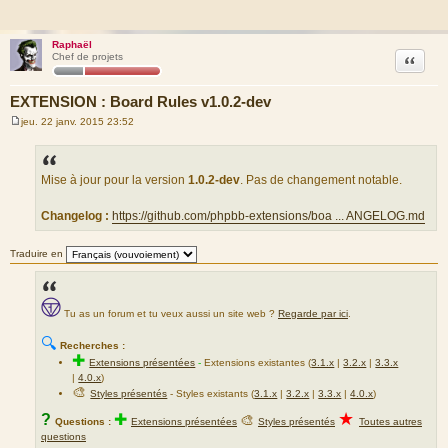
Raphaël
Citation
Chef de projets
EXTENSION : Board Rules v1.0.2-dev
jeu. 22 janv. 2015 23:52
M
e
s
s
a
Mise à jour pour la version
1.0.2-dev
. Pas de changement notable.
g
e
Changelog :
https://github.com/phpbb-extensions/boa ... ANGELOG.md
Traduire en
Tu as un forum et tu veux aussi un site web ?
Regarde par ici
.
🔍
Recherches :
✚
Extensions présentées
-
Extensions existantes (
3.1.x
|
3.2.x
|
3.3.x
|
4.0.x
)
🎨
Styles présentés
- Styles existants (
3.1.x
|
3.2.x
|
3.3.x
|
4.0.x
)
★
?
✚
🎨
Questions :
Extensions présentées
Styles présentés
Toutes autres
questions