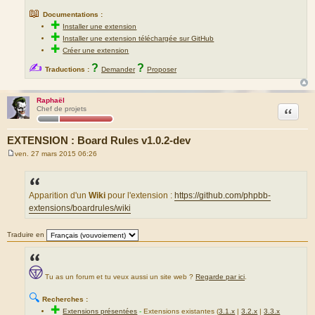
📖
Documentations :
✚
Installer une extension
✚
Installer une extension téléchargée sur GitHub
✚
Créer une extension
✍
?
?
Traductions :
Demander
Proposer
Raphaël
Citation
Chef de projets
EXTENSION : Board Rules v1.0.2-dev
ven. 27 mars 2015 06:26
M
e
s
s
a
Apparition d'un
Wiki
pour l'extension :
https://github.com/phpbb-
g
extensions/boardrules/wiki
e
Traduire en
Tu as un forum et tu veux aussi un site web ?
Regarde par ici
.
🔍
Recherches :
✚
Extensions présentées
-
Extensions existantes (
3.1.x
|
3.2.x
|
3.3.x