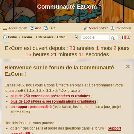
Communauté EzCom
Accès rapide
Aide
FAQ
M’enregistrer
Connexion
Portail
Forum
Extensions
Extensions présentées & traduites
R
ec
EzCom est ouvert depuis :
23
années
1
mois
2
jours
her
15
heures
21
minutes
12
secondes
ch
er
Bienvenue sur le forum de la Communauté
EzCom !
En ces lieux, nous vous aidons à mettre en place et à personnaliser votre
forum phpBB
3.1.x
,
3.2.x
,
3.3.x
&
4.0.x
grâce à :
plus de 250 extensions présentées et traduites
;
plus de 150 styles & personnalisations graphiques
;
un support personnalisé
(assistance, installation, mise à jour, projet
sur mesure).
Une fois inscrit.e, vous pouvez :
obtenir des conseils et poser des questions dans le forum «
Support
pour phpBB
» ;