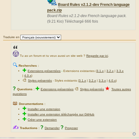
Board Rules v2.1.2-dev French language
pack.zip
Board Rules v2.1.2-dev French language pack.
(9.21 Kio) Téléchargé 666 fois
Traduire en
Tu as un forum et tu veux aussi un site web ?
Regarde par ici
.
🔍
Recherches :
✚
Extensions présentées
-
Extensions existantes (
3.1.x
|
3.2.x
|
3.3.x
|
4.0.x
)
🎨
Styles présentés
- Styles existants (
3.1.x
|
3.2.x
|
3.3.x
|
4.0.x
)
★
?
✚
🎨
Questions :
Extensions présentées
Styles présentés
Toutes autres
questions
📖
Documentations :
✚
Installer une extension
✚
Installer une extension téléchargée sur GitHub
✚
Créer une extension
✍
?
?
Traductions :
Demander
Proposer