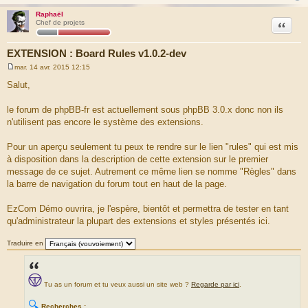
Raphaël
Citation
Chef de projets
EXTENSION : Board Rules v1.0.2-dev
mar. 14 avr. 2015 12:15
M
e
Salut,
s
s
a
le forum de phpBB-fr est actuellement sous phpBB 3.0.x donc non ils
g
n'utilisent pas encore le système des extensions.
e
Pour un aperçu seulement tu peux te rendre sur le lien "rules" qui est mis
à disposition dans la description de cette extension sur le premier
message de ce sujet. Autrement ce même lien se nomme "Règles" dans
la barre de navigation du forum tout en haut de la page.
EzCom Démo ouvrira, je l'espère, bientôt et permettra de tester en tant
qu'administrateur la plupart des extensions et styles présentés ici.
Traduire en
Tu as un forum et tu veux aussi un site web ?
Regarde par ici
.
🔍
Recherches :