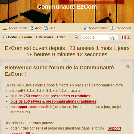
Communauté EzCom
Accès rapide
Aide
FAQ
M’enregistrer
Connexion
Portail
Forum
Extensions
Extensions présentées & traduites
R
ec
EzCom est ouvert depuis :
23
années
1
mois
1
jours
her
18
heures
9
minutes
13
secondes
ch
er
Bienvenue sur le forum de la Communauté
EzCom !
En ces lieux, nous vous aidons à mettre en place et à personnaliser votre
forum phpBB
3.1.x
,
3.2.x
,
3.3.x
&
4.0.x
grâce à :
plus de 250 extensions présentées et traduites
;
plus de 150 styles & personnalisations graphiques
;
un support personnalisé
(assistance, installation, mise à jour, projet
sur mesure).
Une fois inscrit.e, vous pouvez :
obtenir des conseils et poser des questions dans le forum «
Support
pour phpBB
» ;