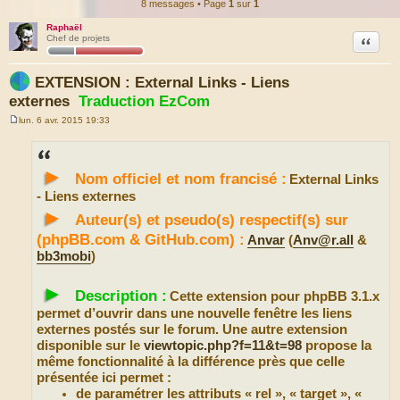
8 messages • Page
1
sur
1
Raphaël
Citation
Chef de projets
EXTENSION : External Links - Liens
externes
Traduction EzCom
lun. 6 avr. 2015 19:33
M
e
s
s
►
a
Nom officiel et nom francisé :
External Links
g
e
- Liens externes
►
Auteur(s) et pseudo(s) respectif(s) sur
(phpBB.com & GitHub.com) :
Anvar
(
Anv@r.all
&
bb3mobi
)
►
Description :
Cette extension pour phpBB 3.1.x
permet d’ouvrir dans une nouvelle fenêtre les liens
externes postés sur le forum. Une autre extension
disponible sur le
viewtopic.php?f=11&t=98
propose la
même fonctionnalité à la différence près que celle
présentée ici permet :
de paramétrer les attributs « rel », « target », «