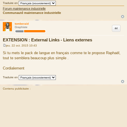
Traduire en
Forum maintenance industrielle
Communauté maintenance industrielle
tomberaid
Citation
Graphiste
EXTENSION : External Links - Liens externes
jeu. 22 oct. 2015 10:43
M
e
Si tu mets le pack de langue en français comme te le propose Raphaël,
s
tout te semblera beaucoup plus simple .
s
a
g
Cordialement
e
Traduire en
Contenu publicitaire :