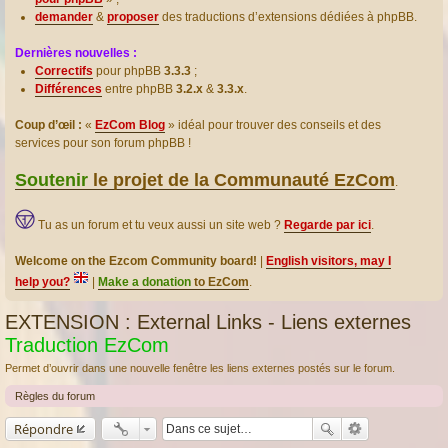
demander
&
proposer
des traductions d’extensions dédiées à phpBB.
Dernières nouvelles :
Correctifs
pour phpBB
3.3.3
;
Différences
entre phpBB
3.2.x
&
3.3.x
.
Coup d’œil :
«
EzCom Blog
» idéal pour trouver des conseils et des
services pour son forum phpBB !
Soutenir
le projet de la Communauté EzCom
.
Tu as un forum et tu veux aussi un site web ?
Regarde par ici
.
Welcome on the Ezcom Community board!
|
English visitors, may I
help you?
|
Make a donation
to EzCom
.
EXTENSION : External Links - Liens externes
Traduction EzCom
Permet d’ouvrir dans une nouvelle fenêtre les liens externes postés sur le forum.
Règles du forum
Répondre