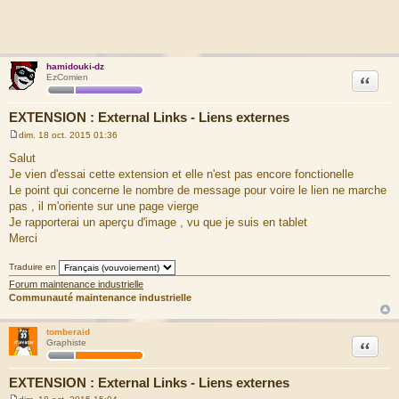
hamidouki-dz
Citation
EzComien
EXTENSION : External Links - Liens externes
dim. 18 oct. 2015 01:36
M
e
Salut
s
Je vien d'essai cette extension et elle n'est pas encore fonctionelle
s
a
Le point qui concerne le nombre de message pour voire le lien ne marche
g
pas , il m'oriente sur une page vierge
e
Je rapporterai un aperçu d'image , vu que je suis en tablet
Merci
Traduire en
Forum maintenance industrielle
Communauté maintenance industrielle
tomberaid
Citation
Graphiste
EXTENSION : External Links - Liens externes