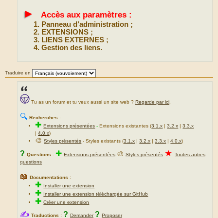
►
Accès aux paramètres :
Panneau d’administration ;
EXTENSIONS ;
LIENS EXTERNES ;
Gestion des liens.
Traduire en
Tu as un forum et tu veux aussi un site web ?
Regarde par ici
.
🔍
Recherches :
✚
Extensions présentées
-
Extensions existantes (
3.1.x
|
3.2.x
|
3.3.x
|
4.0.x
)
🎨
Styles présentés
- Styles existants (
3.1.x
|
3.2.x
|
3.3.x
|
4.0.x
)
★
?
✚
🎨
Questions :
Extensions présentées
Styles présentés
Toutes autres
questions
📖
Documentations :
✚
Installer une extension
✚
Installer une extension téléchargée sur GitHub
✚
Créer une extension
✍
?
?
Traductions :
Demander
Proposer