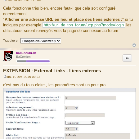
dim. 18 oct. 2015 15:04
M
e
Cela fonctionne très bien, encore faut-il que cela soit configuré
s
correctement.
s
a
"
Afficher une adresse URL en lieu et place des liens externes :
" si tu
g
indiques par exemple
http://url_de_ton_forum/ucp.php?mode=login
les
e
utilisateurs seront renvoyés vers la page de connexion au forum.
Traduire en
hamidouki-dz
Citation
EzComien
EXTENSION : External Links - Liens externes
lun. 19 oct. 2015 00:23
M
e
c'est pas du tous claire , les paramétres sont un peut pro
s
s
a
g
e