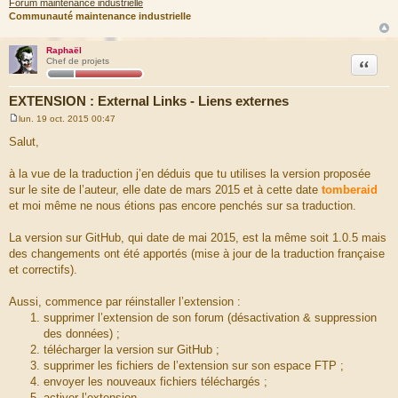
Forum maintenance industrielle
Communauté maintenance industrielle
Raphaël
Citation
Chef de projets
EXTENSION : External Links - Liens externes
lun. 19 oct. 2015 00:47
M
e
Salut,
s
s
a
à la vue de la traduction j’en déduis que tu utilises la version proposée
g
sur le site de l’auteur, elle date de mars 2015 et à cette date
tomberaid
e
et moi même ne nous étions pas encore penchés sur sa traduction.
La version sur GitHub, qui date de mai 2015, est la même soit 1.0.5 mais
des changements ont été apportés (mise à jour de la traduction française
et correctifs).
Aussi, commence par réinstaller l’extension :
supprimer l’extension de son forum (désactivation & suppression
des données) ;
télécharger la version sur GitHub ;
supprimer les fichiers de l’extension sur son espace FTP ;
envoyer les nouveaux fichiers téléchargés ;
activer l’extension.