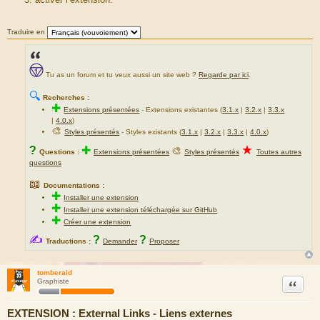
Traduire en
Tu as un forum et tu veux aussi un site web ?
Regarde par ici
.
🔍
Recherches :
✚
Extensions présentées
-
Extensions existantes (
3.1.x
|
3.2.x
|
3.3.x
|
4.0.x
)
🎨
Styles présentés
- Styles existants (
3.1.x
|
3.2.x
|
3.3.x
|
4.0.x
)
★
?
✚
🎨
Questions :
Extensions présentées
Styles présentés
Toutes autres
questions
📖
Documentations :
✚
Installer une extension
✚
Installer une extension téléchargée sur GitHub
✚
Créer une extension
✍
?
?
Traductions :
Demander
Proposer
tomberaid
Citation
Graphiste
EXTENSION : External Links - Liens externes