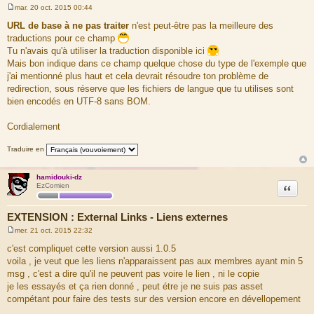
mar. 20 oct. 2015 00:44
M
e
URL de base à ne pas traiter
n'est peut-être pas la meilleure des
s
traductions pour ce champ
s
a
Tu n'avais qu'à utiliser la traduction disponible ici
g
Mais bon indique dans ce champ quelque chose du type de l'exemple que
e
j'ai mentionné plus haut et cela devrait résoudre ton problème de
redirection, sous réserve que les fichiers de langue que tu utilises sont
bien encodés en UTF-8 sans BOM.
Cordialement
Traduire en
hamidouki-dz
Citation
EzComien
EXTENSION : External Links - Liens externes
mer. 21 oct. 2015 22:32
M
e
c'est compliquet cette version aussi 1.0.5
s
voila , je veut que les liens n'apparaissent pas aux membres ayant min 5
s
a
msg , c'est a dire qu'il ne peuvent pas voire le lien , ni le copie
g
je les essayés et ça rien donné , peut étre je ne suis pas asset
e
compétant pour faire des tests sur des version encore en dévellopement