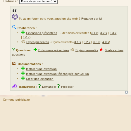
Traduire en
e
s
s
Tu as un forum et tu veux aussi un site web ?
Regarde par ici
.
a
g
🔍
Recherches :
e
✚
Extensions présentées
-
Extensions existantes (
3.1.x
|
3.2.x
|
3.3.x
|
4.0.x
)
🎨
Styles présentés
- Styles existants (
3.1.x
|
3.2.x
|
3.3.x
|
4.0.x
)
★
?
✚
🎨
Questions :
Extensions présentées
Styles présentés
Toutes autres
questions
📖
Documentations :
✚
Installer une extension
✚
Installer une extension téléchargée sur GitHub
✚
Créer une extension
✍
?
?
Traductions :
Demander
Proposer
Contenu publicitaire :