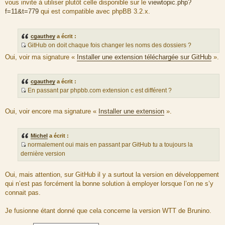
vous invite à utiliser plutôt celle disponible sur le
viewtopic.php?
d
f=11&t=779
qui est compatible avec phpBB 3.2.x.
u
m
e
cgauthey
a écrit :
s
GitHub on doit chaque fois changer les noms des dossiers ?
s
S
Oui, voir ma signature «
Installer une extension téléchargée sur GitHub
».
a
o
g
u
e
r
cgauthey
a écrit :
c
En passant par phpbb.com extension c est différent ?
e
S
d
o
Oui, voir encore ma signature «
Installer une extension
».
u
u
m
r
e
c
Michel
a écrit :
s
e
normalement oui mais en passant par GitHub tu a toujours la
s
d
S
dernière version
a
u
o
g
m
u
Oui, mais attention, sur GitHub il y a surtout la version en développement
e
e
r
qui n’est pas forcément la bonne solution à employer lorsque l’on ne s’y
s
c
connait pas.
s
e
a
d
Je fusionne étant donné que cela concerne la version WTT de Brunino.
g
u
e
m