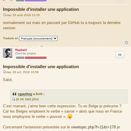
Impossible d'installer une application
mar. 20 août 2019 15:26
M
e
normalement oui mais en passant par GitHub tu a toujours la dernière
s
version
s
a
g
Traduire en
e
Raphaël
Citation
Chef de projets
Impossible d'installer une application
mar. 29 oct. 2019 16:59
M
e
Salut,
s
s
a
g
cgauthey
a écrit :
e
je ne sais plus
S
C’est marrant, j’aime bien cette expression. Tu es Belge je présume ?
o
Car les Belges emploient le verbe « savoir » alors que nous en France
u
nous employons le verbe « pouvoir ».
r
c
Concernant l’extension présentée sur le
viewtopic.php?f=11&t=178
je
e