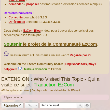
demander
&
proposer
des traductions d’extensions dédiées à phpBB.
Dernières nouvelles :
Correctifs
pour phpBB
3.3.3
;
Différences
entre phpBB
3.2.x
&
3.3.x
.
Coup d’œil :
«
EzCom Blog
» idéal pour trouver des conseils et des
services pour son forum phpBB !
Soutenir
le projet de la Communauté EzCom
.
Tu as un forum et tu veux aussi un site web ?
Regarde par ici
.
Welcome on the Ezcom Community board!
|
English visitors, may I
help you?
|
Make a donation
to EzCom
.
EXTENSION : Who Visited This Topic - Qui a
visité ce sujet
Traduction EzCom
Affiche qui a vu un sujet | Displays Who has visited the phpBB topic.
Règles du forum
Répondre