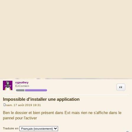
cgauthey
Citation
EzComien
Impossible d'installer une application
sam. 17 août 2019 19:31
M
e
Ben le dossier et bien présent dans Ext mais rien ne s'affiche dans le
s
pannel pour l'activer
s
a
g
Traduire en
e