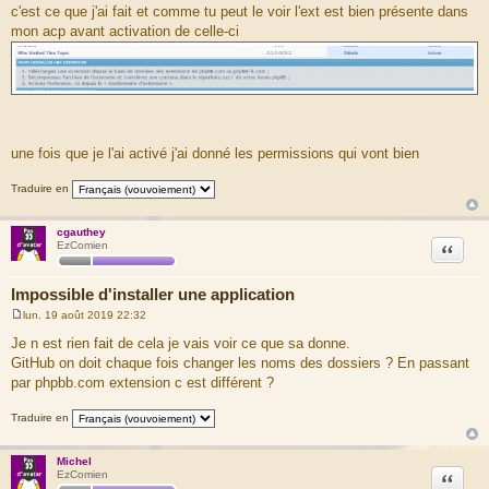
c'est ce que j'ai fait et comme tu peut le voir l'ext est bien présente dans
mon acp avant activation de celle-ci
une fois que je l'ai activé j'ai donné les permissions qui vont bien
Traduire en
cgauthey
Citation
EzComien
Impossible d'installer une application
lun. 19 août 2019 22:32
M
e
Je n est rien fait de cela je vais voir ce que sa donne.
s
GitHub on doit chaque fois changer les noms des dossiers ? En passant
s
a
par phpbb.com extension c est différent ?
g
e
Traduire en
Michel
Citation
EzComien