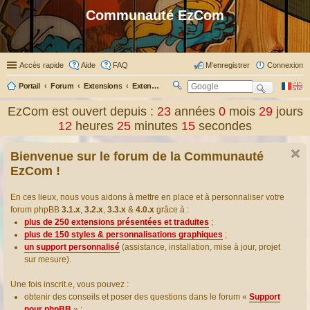
Communauté EzCom
Accès rapide
Aide
FAQ
M’enregistrer
Connexion
Portail
Forum
Extensions
Extensions présentées & traduites
R
ec
EzCom est ouvert depuis :
23
années
0
mois
29
jours
her
12
heures
25
minutes
16
secondes
ch
er
Bienvenue sur le forum de la Communauté
EzCom !
En ces lieux, nous vous aidons à mettre en place et à personnaliser votre
forum phpBB
3.1.x
,
3.2.x
,
3.3.x
&
4.0.x
grâce à :
plus de 250 extensions présentées et traduites
;
plus de 150 styles & personnalisations graphiques
;
un support personnalisé
(assistance, installation, mise à jour, projet
sur mesure).
Une fois inscrit.e, vous pouvez :
obtenir des conseils et poser des questions dans le forum «
Support
pour phpBB
» ;