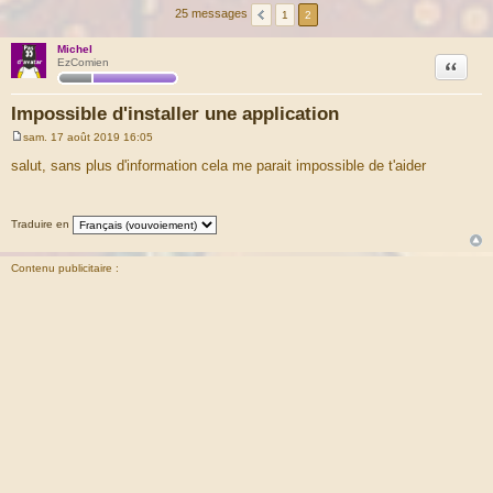
25 messages
1
2
Michel
Citation
EzComien
Impossible d'installer une application
sam. 17 août 2019 16:05
M
e
salut, sans plus d'information cela me parait impossible de t'aider
s
s
a
g
Traduire en
e
Contenu publicitaire :