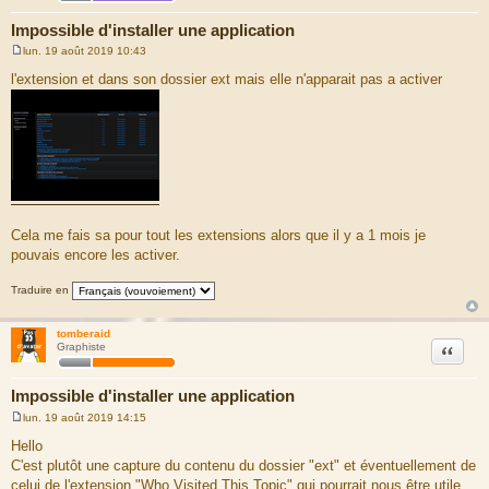
Impossible d'installer une application
lun. 19 août 2019 10:43
M
e
l'extension et dans son dossier ext mais elle n'apparait pas a activer
s
s
a
g
e
Cela me fais sa pour tout les extensions alors que il y a 1 mois je
pouvais encore les activer.
Traduire en
tomberaid
Citation
Graphiste
Impossible d'installer une application
lun. 19 août 2019 14:15
M
e
Hello
s
C'est plutôt une capture du contenu du dossier "ext" et éventuellement de
s
a
celui de l'extension "Who Visited This Topic" qui pourrait nous être utile