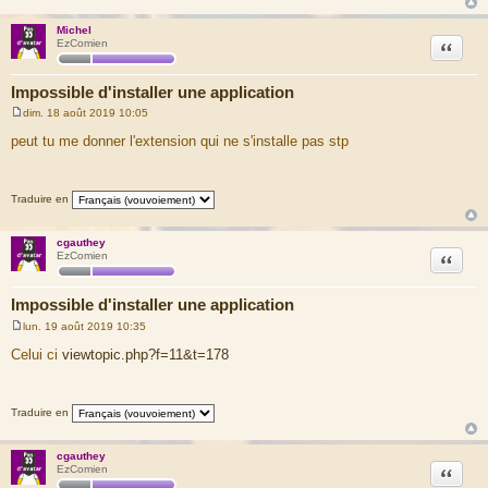
Michel
Citation
EzComien
Impossible d'installer une application
dim. 18 août 2019 10:05
M
e
peut tu me donner l'extension qui ne s'installe pas stp
s
s
a
g
Traduire en
e
cgauthey
Citation
EzComien
Impossible d'installer une application
lun. 19 août 2019 10:35
M
e
Celui ci
viewtopic.php?f=11&t=178
s
s
a
g
Traduire en
e
cgauthey
Citation
EzComien