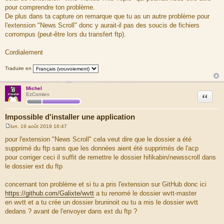
g
pour comprendre ton problème.
e
De plus dans ta capture on remarque que tu as un autre problème pour
l'extension "News Scroll" donc y aurait-il pas des soucis de fichiers
corrompus (peut-être lors du transfert ftp).
Cordialement
Traduire en
Michel
Citation
EzComien
Impossible d'installer une application
lun. 19 août 2019 16:47
M
e
pour l'extension "News Scroll" cela veut dire que le dossier a été
s
supprimé du ftp sans que les données aient été supprimés de l'acp
s
a
pour corriger ceci il suffit de remettre le dossier hifikabin/newsscroll dans
g
le dossier ext du ftp
e
concernant ton problème et si tu a pris l'extension sur GitHub donc ici
https://github.com/Galixte/wvtt
a tu renomé le dossier wvtt-master
en wvtt et a tu crée un dossier bruninoit ou tu a mis le dossier wvtt
dedans ? avant de l'envoyer dans ext du ftp ?