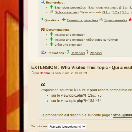
🔍
Recherches :
✚
Extensions présentées
-
Extensions existantes (
3.1.x
|
3
🎨
Styles présentés
- Styles existants (
3.1.x
|
3.2.x
|
3.3.x
|
?
✚
🎨
Questions :
Extensions présentées
Styles présentés
📖
Documentations :
✚
Installer une extension
✚
Installer une extension téléchargée sur GitHub
✚
Créer une extension
✍
?
?
Traductions :
Demander
Proposer
EXTENSION : Who Visited This Topic - Qui a visit
par
Raphaël
»
sam. 3 oct. 2015 01:29
M
e
s
s
a
Proposition soumise à l’auteur pour rendre compatible cet
g
sur le
viewtopic.php?f=13&t=75
;
e
sur le
viewtopic.php?f=13&t=74
.
La proposition est disponible sur cette page :
https://gith
Traduire en