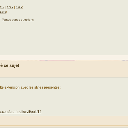
.2.x
|
3.3.x
|
4.0.x
)
4.0.x
)
★
Toutes autres questions
é ce sujet
te extension avec les styles présentés :
ub.com/bruninoit/wvtt/pull/14
.