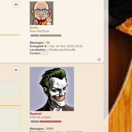
Citation
Draky
Âme d'EzCom
Messages :
59
Enregistré le :
mar. 10 févr. 2015 16:32
Localisation :
Cherbourg-Octeville
Contact :
C
o
n
t
Citation
a
c
t
e
r
D
r
a
k
y
Raphaël
Chef de projets
Messages :
3090