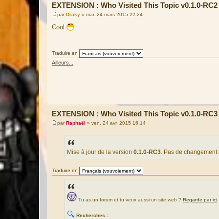
EXTENSION : Who Visited This Topic v0.1.0-RC2
par
Draky
»
mar. 24 mars 2015 22:24
M
e
Cool
s
s
a
g
Traduire en
e
Ailleurs...
EXTENSION : Who Visited This Topic v0.1.0-RC3
par
Raphaël
»
ven. 24 avr. 2015 16:14
M
e
s
s
a
Mise à jour de la version
0.1.0-RC3
. Pas de changement 
g
e
Traduire en
Tu as un forum et tu veux aussi un site web ?
Regarde par ici
.
🔍
Recherches :