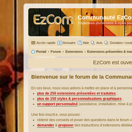
Communauté EzC
Traductions d'extensions & styles pou
Accès rapide
Annuaire
Aide
Avis
Donation / sout
Portail
Forum
Extensions
Extensions présentées & tra
EzCom est ouver
Bienvenue sur le forum de la Communa
En ces lieux, nous vous aidons à mettre en place et à personn
plus de 250 extensions présentées et traduites
;
plus de 150 styles & personnalisations graphiques
;
un support personnalisé
(assistance, installation, mise à j
Une fois inscrit.e, vous pouvez :
obtenir des conseils et poser des questions dans le forum «
demander
&
proposer
des traductions d’extensions dédié