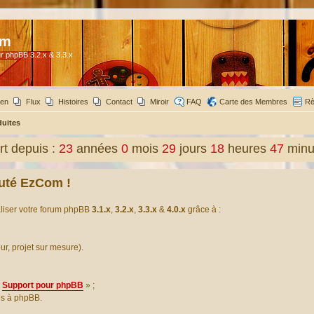
om
r phpBB 3.2.x & 3.3.x
ien
Flux
Histoires
Contact
Miroir
FAQ
Carte des Membres
Rè
duites
t depuis :
23
années
0
mois
29
jours
18
heures
47
minu
uté EzCom !
aliser votre forum phpBB
3.1.x
,
3.2.x
,
3.3.x
&
4.0.x
grâce à :
our, projet sur mesure).
Support pour phpBB
» ;
es à phpBB.