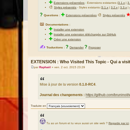
✚
Extensions présentées
-
Extensions existantes (
3.1.x
|
3
🎨
Styles présentés
- Styles existants (
3.1.x
|
3.2.x
|
3.3.x
|
?
✚
🎨
Questions :
Extensions présentées
Styles présentés
📖
Documentations :
✚
Installer une extension
✚
Installer une extension téléchargée sur GitHub
✚
Créer une extension
✍
?
?
Traductions :
Demander
Proposer
EXTENSION : Who Visited This Topic - Qui a visit
par
Raphaël
»
ven. 2 oct. 2015 23:29
M
e
s
s
a
Mise à jour de la version
0.1.0-RC4
.
g
e
Journal des changements :
https://github.com/bruninoit/
Traduire en
Tu as un forum et tu veux aussi un site web ?
Regarde par ici
.