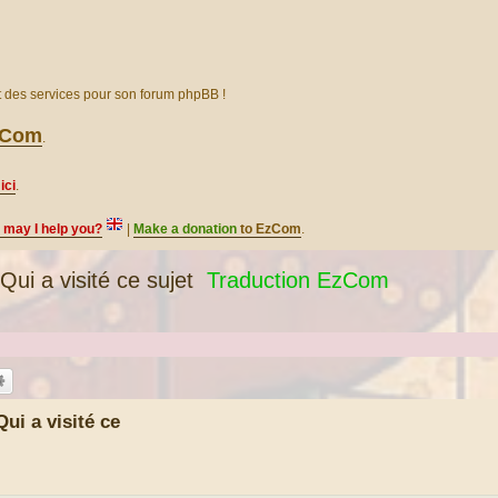
et des services pour son forum phpBB !
EzCom
.
ici
.
, may I help you?
|
Make a donation
to EzCom
.
ui a visité ce sujet
Traduction EzCom
ui a visité ce