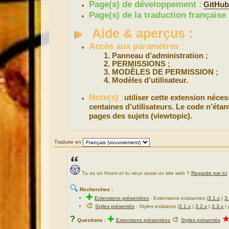
Page(s) de développement :
GitHu
Page(s) de la traduction française 
►
Aide & aperçus :
Accès aux paramètres :
Panneau d’administration ;
PERMISSIONS ;
MODÈLES DE PERMISSION ;
Modèles d’utilisateur.
Note(s) :
utiliser cette extension néces
centaines d’utilisateurs. Le code n’éta
pages des sujets (viewtopic).
Traduire en
Tu as un forum et tu veux aussi un site web ?
Regarde par ici
.
🔍
Recherches :
✚
Extensions présentées
-
Extensions existantes (
3.1.x
|
3
🎨
Styles présentés
- Styles existants (
3.1.x
|
3.2.x
|
3.3.x
|
?
✚
🎨
Questions :
Extensions présentées
Styles présentés