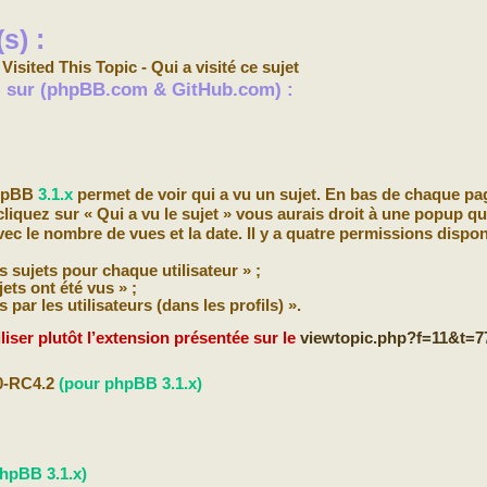
s) :
isited This Topic - Qui a visité ce sujet
s) sur (phpBB.com & GitHub.com) :
phpBB
3.1.x
permet de voir qui a vu un sujet. En bas de chaque pa
 cliquez sur « Qui a vu le sujet » vous aurais droit à une popup qu
avec le nombre de vues et la date. Il y a quatre permissions dispon
 sujets pour chaque utilisateur » ;
jets ont été vus » ;
 par les utilisateurs (dans les profils) ».
liser plutôt l’extension présentée sur le
viewtopic.php?f=11&t=7
.0-RC4.2
(pour phpBB 3.1.x)
hpBB 3.1.x)