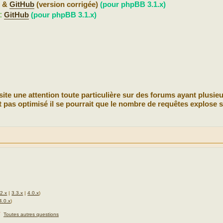
b
&
GitHub
(version corrigée)
(pour phpBB 3.1.x)
:
GitHub
(pour phpBB 3.1.x)
site une attention toute particulière sur des forums ayant plusie
nt pas optimisé il se pourrait que le nombre de requêtes explose s
.2.x
|
3.3.x
|
4.0.x
)
4.0.x
)
★
Toutes autres questions