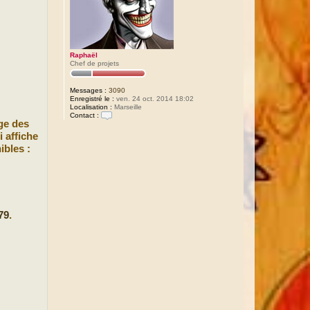
Raphaël
Chef de projets
Messages :
3090
Enregistré le :
ven. 24 oct. 2014 18:02
Localisation :
Marseille
Contact :
ge des
C
o
i affiche
n
ibles :
t
a
c
t
e
r
R
a
79
.
p
h
a
ë
l