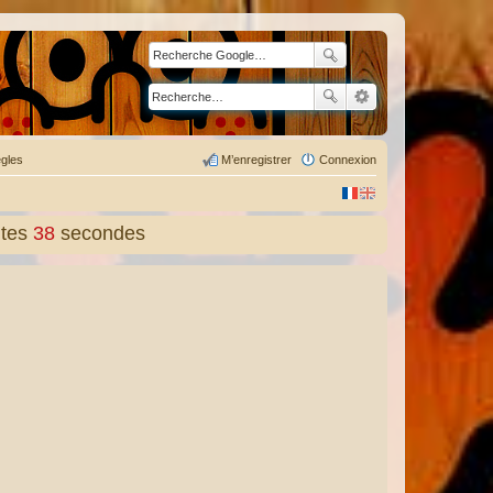
gles
M’enregistrer
Connexion
tes
39
secondes