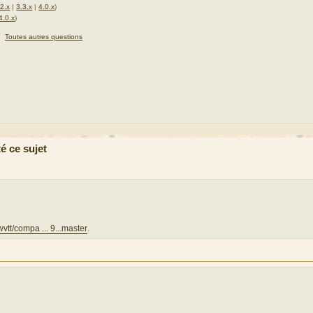
.2.x
|
3.3.x
|
4.0.x
)
4.0.x
)
★
Toutes autres questions
é ce sujet
wvtt/compa ... 9...master
.