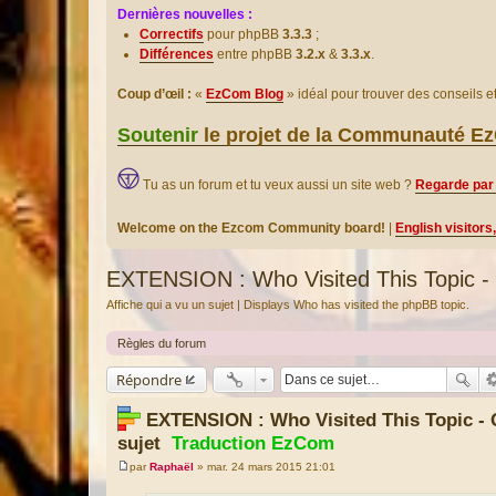
Dernières nouvelles :
Correctifs
pour phpBB
3.3.3
;
Différences
entre phpBB
3.2.x
&
3.3.x
.
Coup d’œil :
«
EzCom Blog
» idéal pour trouver des conseils 
Soutenir
le projet de la Communauté 
Tu as un forum et tu veux aussi un site web ?
Regarde par 
Welcome on the Ezcom Community board!
|
English visitors
EXTENSION : Who Visited This Topic - Q
Affiche qui a vu un sujet | Displays Who has visited the phpBB topic.
Règles du forum
Répondre
EXTENSION : Who Visited This Topic - Q
sujet
Traduction EzCom
par
Raphaël
»
mar. 24 mars 2015 21:01
M
e