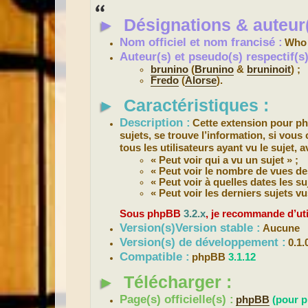
s
s
►
Désignations & auteur(
a
g
e
Nom officiel et nom francisé :
Who V
Auteur(s) et pseudo(s) respectif(
brunino
(
Brunino
&
bruninoit
) ;
Fredo
(
Alorse
).
►
Caractéristiques :
Description :
Cette extension pour 
sujets, se trouve l’information, si vous
tous les utilisateurs ayant vu le sujet, 
« Peut voir qui a vu un sujet » ;
« Peut voir le nombre de vues des
« Peut voir à quelles dates les su
« Peut voir les derniers sujets vus
Sous phpBB
3.2.x
, je recommande d’uti
Version(s)Version stable :
Aucune
Version(s) de développement :
0.1
Compatible :
phpBB
3.1.12
►
Télécharger :
Page(s) officielle(s) :
phpBB
(pour p