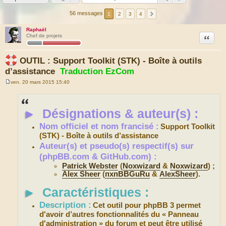
56 messages
1
2
3
4
Raphaël
Citation
Chef de projets
OUTIL : Support Toolkit (STK) - Boîte à outils
d’assistance
Traduction EzCom
ven. 20 mars 2015 15:40
M
e
s
s
►
Désignations & auteur(s) :
a
g
e
Nom officiel et nom francisé :
Support Toolkit
(STK) - Boîte à outils d’assistance
Auteur(s) et pseudo(s) respectif(s) sur
(phpBB.com & GitHub.com) :
Patrick Webster
(
Noxwizard
&
Noxwizard
) ;
Alex Sheer
(
пхпBBGuRu
&
AlexSheer
).
►
Caractéristiques :
Description :
Cet outil pour phpBB 3 permet
d'avoir d’autres fonctionnalités du « Panneau
d'administration » du forum et peut être utilisé