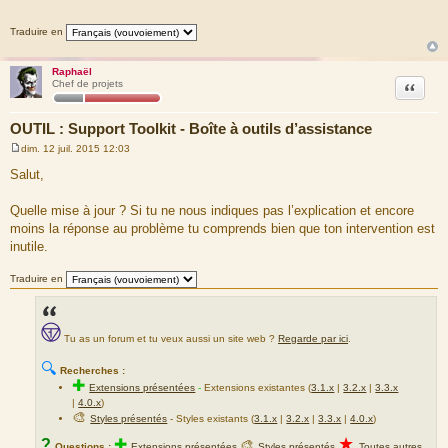
a
FILE: [ROOT]/includes/functions.php
g
Traduire en
e
LINE: 3039
CALL: page_header()
Raphaël
FILE: [ROOT]/STK-master/index.php
Citation
Chef de projets
LINE: 196
CALL: login_box()
OUTIL : Support Toolkit - Boîte à outils d’assistance
dim. 12 juil. 2015 12:03
M
e
Salut,
s
s
a
Quelle mise à jour ? Si tu ne nous indiques pas l’explication et encore
g
moins la réponse au problème tu comprends bien que ton intervention est
e
inutile.
Traduire en
Tu as un forum et tu veux aussi un site web ?
Regarde par ici
.
🔍
Recherches :
✚
Extensions présentées
-
Extensions existantes (
3.1.x
|
3.2.x
|
3.3.x
|
4.0.x
)
🎨
Styles présentés
- Styles existants (
3.1.x
|
3.2.x
|
3.3.x
|
4.0.x
)
★
?
✚
🎨
Questions :
Extensions présentées
Styles présentés
Toutes autres