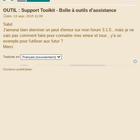
OUTIL : Support Toolkit - Boîte à outils d’assistance
dim. 13 sept. 2015 11:09
M
e
Salut
s
J'aimerai bien eleminer un peut d'erreur sur mon forum 3.1.5 , mais je ne
s
a
sais pas comment faire pour connaitre mes erreur et tous , y'a un
g
exemple pour l'utiliser aux futur ?
e
Merci
Traduire en
Contenu publicitaire :