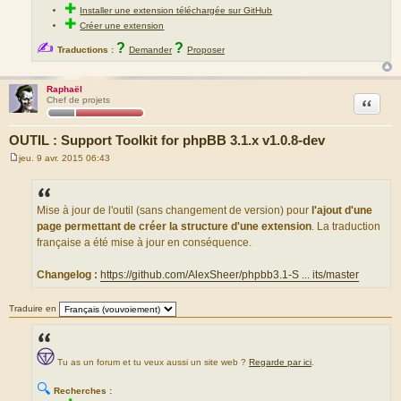
✚
Installer une extension téléchargée sur GitHub
✚
Créer une extension
✍
?
?
Traductions :
Demander
Proposer
Raphaël
Citation
Chef de projets
OUTIL : Support Toolkit for phpBB 3.1.x v1.0.8-dev
jeu. 9 avr. 2015 06:43
M
e
s
s
a
Mise à jour de l'outil (sans changement de version) pour
l'ajout d'une
g
page permettant de créer la structure d'une extension
. La traduction
e
française a été mise à jour en conséquence.
Changelog :
https://github.com/AlexSheer/phpbb3.1-S ... its/master
Traduire en
Tu as un forum et tu veux aussi un site web ?
Regarde par ici
.
🔍
Recherches :