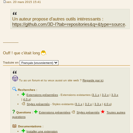
ven. 20 mars 2015 15:41
M
e
s
s
Un auteur propose d’autres outils intéressants :
a
g
https://github.com/3D-I?tab=repositories&q=&type=source
.
e
-------------
Ouff ! que c'était long
.
Traduire en
Tu as un forum et tu veux aussi un site web ?
Regarde par ici
.
🔍
Recherches :
✚
Extensions présentées
-
Extensions existantes (
3.1.x
|
3.2.x
|
3.3.x
|
4.0.x
)
🎨
Styles présentés
- Styles existants (
3.1.x
|
3.2.x
|
3.3.x
|
4.0.x
)
★
?
✚
🎨
Questions :
Extensions présentées
Styles présentés
Toutes autres
questions
📖
Documentations :
✚
Installer une extension