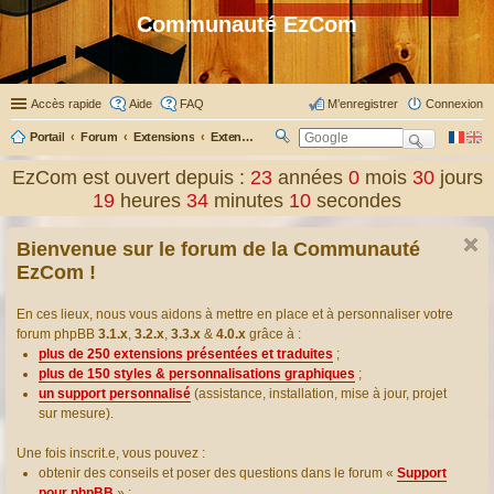
Communauté EzCom
Accès rapide
Aide
FAQ
M’enregistrer
Connexion
Portail
Forum
Extensions
Extensions présentées & traduites
R
ec
EzCom est ouvert depuis :
23
années
0
mois
30
jours
her
19
heures
34
minutes
11
secondes
ch
er
Bienvenue sur le forum de la Communauté
EzCom !
En ces lieux, nous vous aidons à mettre en place et à personnaliser votre
forum phpBB
3.1.x
,
3.2.x
,
3.3.x
&
4.0.x
grâce à :
plus de 250 extensions présentées et traduites
;
plus de 150 styles & personnalisations graphiques
;
un support personnalisé
(assistance, installation, mise à jour, projet
sur mesure).
Une fois inscrit.e, vous pouvez :
obtenir des conseils et poser des questions dans le forum «
Support
pour phpBB
» ;