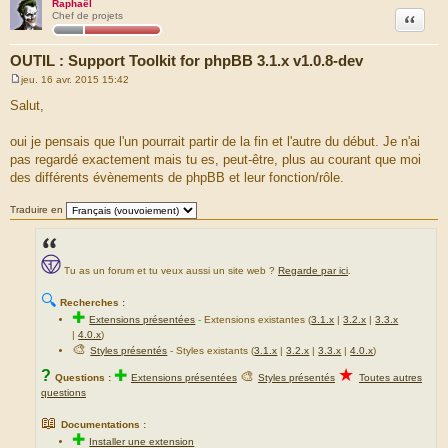
Raphaël
Citation
Chef de projets
OUTIL : Support Toolkit for phpBB 3.1.x v1.0.8-dev
jeu. 16 avr. 2015 15:42
M
e
Salut,
s
s
a
oui je pensais que l'un pourrait partir de la fin et l'autre du début. Je n'ai
g
pas regardé exactement mais tu es, peut-être, plus au courant que moi
e
des différents évènements de phpBB et leur fonction/rôle.
Traduire en
Tu as un forum et tu veux aussi un site web ?
Regarde par ici
.
🔍
Recherches :
✚
Extensions présentées
-
Extensions existantes (
3.1.x
|
3.2.x
|
3.3.x
|
4.0.x
)
🎨
Styles présentés
- Styles existants (
3.1.x
|
3.2.x
|
3.3.x
|
4.0.x
)
★
?
✚
🎨
Questions :
Extensions présentées
Styles présentés
Toutes autres
questions
📖
Documentations :
✚
Installer une extension