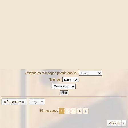
Afficher les messages postés depuis :
Trier par
Répondre
56 messages
1
2
3
4
Aller à