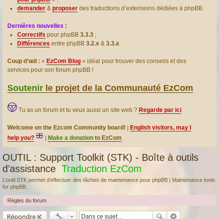
demander
&
proposer
des traductions d’extensions dédiées à phpBB.
Dernières nouvelles :
Correctifs
pour phpBB
3.3.3
;
Différences
entre phpBB
3.2.x
&
3.3.x
.
Coup d’œil :
«
EzCom Blog
» idéal pour trouver des conseils et des
services pour son forum phpBB !
Soutenir
le projet de la Communauté EzCom
.
Tu as un forum et tu veux aussi un site web ?
Regarde par ici
.
Welcome on the Ezcom Community board!
|
English visitors, may I
help you?
|
Make a donation
to EzCom
.
OUTIL : Support Toolkit (STK) - Boîte à outils
d’assistance
Traduction EzCom
L’outil STK permet d’effectuer des tâches de maintenance pour phpBB | Maintenance tools
for phpBB.
Règles du forum
Répondre