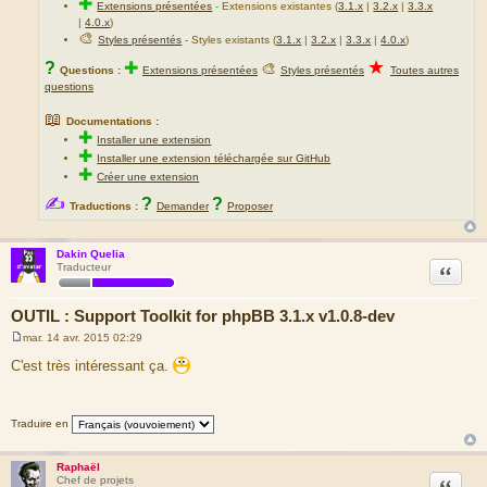
✚
Extensions présentées
-
Extensions existantes (
3.1.x
|
3.2.x
|
3.3.x
|
4.0.x
)
🎨
Styles présentés
- Styles existants (
3.1.x
|
3.2.x
|
3.3.x
|
4.0.x
)
★
?
✚
🎨
Questions :
Extensions présentées
Styles présentés
Toutes autres
questions
📖
Documentations :
✚
Installer une extension
✚
Installer une extension téléchargée sur GitHub
✚
Créer une extension
✍
?
?
Traductions :
Demander
Proposer
Dakin Quelia
Citation
Traducteur
OUTIL : Support Toolkit for phpBB 3.1.x v1.0.8-dev
mar. 14 avr. 2015 02:29
M
e
C'est très intéressant ça.
s
s
a
g
Traduire en
e
Raphaël
Citation
Chef de projets