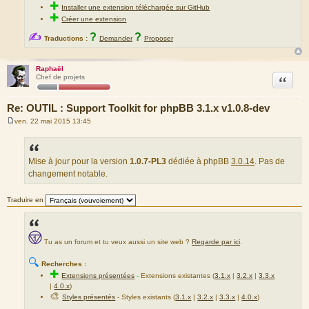
✚
Installer une extension téléchargée sur GitHub
✚
Créer une extension
✍
?
?
Traductions :
Demander
Proposer
Raphaël
Citation
Chef de projets
Re: OUTIL : Support Toolkit for phpBB 3.1.x v1.0.8-dev
ven. 22 mai 2015 13:45
M
e
s
s
a
Mise à jour pour la version
1.0.7-PL3
dédiée à phpBB
3.0.14
. Pas de
g
changement notable.
e
Traduire en
Tu as un forum et tu veux aussi un site web ?
Regarde par ici
.
🔍
Recherches :
✚
Extensions présentées
-
Extensions existantes (
3.1.x
|
3.2.x
|
3.3.x
|
4.0.x
)
🎨
Styles présentés
- Styles existants (
3.1.x
|
3.2.x
|
3.3.x
|
4.0.x
)