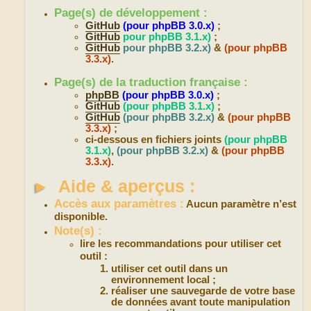
Page(s) de développement :
GitHub
(pour phpBB 3.0.x)
;
GitHub
pour phpBB 3.1.x)
;
GitHub
pour phpBB 3.2.x)
&
(pour phpBB
3.3.x)
.
Page(s) de la traduction française :
phpBB
(pour phpBB 3.0.x)
;
GitHub
(pour phpBB 3.1.x)
;
GitHub
(pour phpBB 3.2.x)
&
(pour phpBB
3.3.x)
;
ci-dessous en fichiers joints
(pour phpBB
3.1.x)
,
(pour phpBB 3.2.x)
&
(pour phpBB
3.3.x)
.
►
Aide & aperçus :
Accès aux paramètres :
Aucun paramètre n’est
disponible.
Note(s) :
lire les recommandations pour utiliser cet
outil :
utiliser cet outil dans un
environnement local ;
réaliser une sauvegarde de votre base
de données avant toute manipulation