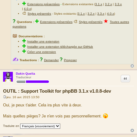
✚
Extensions présentées
-
Extensions existantes (
3.1.x
|
3.2.x
|
3.3.x
|
4.0.x
)
🎨
Styles présentés
- Styles existants (
3.1.x
|
3.2.x
|
3.3.x
|
4.0.x
)
★
?
✚
🎨
Questions :
Extensions présentées
Styles présentés
Toutes autres
questions
📖
Documentations :
✚
Installer une extension
✚
Installer une extension téléchargée sur GitHub
✚
Créer une extension
✍
?
?
Traductions :
Demander
Proposer
Dakin Quelia
Citation
Traducteur
OUTIL : Support Toolkit for phpBB 3.1.x v1.0.8-dev
jeu. 16 avr. 2015 13:50
M
e
Oui, je peux t'aider. Cela ira plus vite à deux.
s
s
a
Mais quelles pièges? Je n'en vois pas personnellement.
g
e
Traduire en