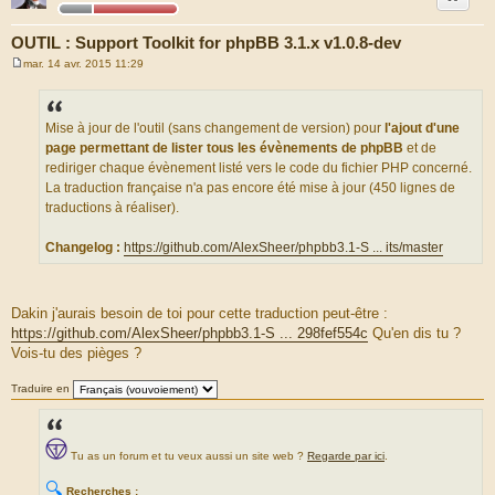
OUTIL : Support Toolkit for phpBB 3.1.x v1.0.8-dev
mar. 14 avr. 2015 11:29
M
e
s
s
a
Mise à jour de l'outil (sans changement de version) pour
l'ajout d'une
g
page permettant de lister tous les évènements de phpBB
et de
e
rediriger chaque évènement listé vers le code du fichier PHP concerné.
La traduction française n'a pas encore été mise à jour (450 lignes de
traductions à réaliser).
Changelog :
https://github.com/AlexSheer/phpbb3.1-S ... its/master
Dakin j'aurais besoin de toi pour cette traduction peut-être :
https://github.com/AlexSheer/phpbb3.1-S ... 298fef554c
Qu'en dis tu ?
Vois-tu des pièges ?
Traduire en
Tu as un forum et tu veux aussi un site web ?
Regarde par ici
.
🔍
Recherches :