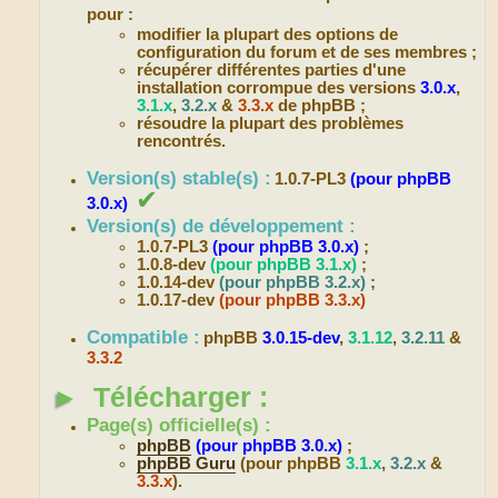
pour :
modifier la plupart des options de
configuration du forum et de ses membres ;
récupérer différentes parties d'une
installation corrompue des versions
3.0.x
,
3.1.x
,
3.2.x
&
3.3.x
de phpBB ;
résoudre la plupart des problèmes
rencontrés.
Version(s) stable(s) :
1.0.7-PL3
(pour phpBB
✔
3.0.x)
Version(s) de développement :
1.0.7-PL3
(pour phpBB 3.0.x)
;
1.0.8-dev
(pour phpBB 3.1.x)
;
1.0.14-dev
(pour phpBB 3.2.x)
;
1.0.17-dev
(pour phpBB 3.3.x)
Compatible :
phpBB
3.0.15-dev
,
3.1.12
,
3.2.11
&
3.3.2
►
Télécharger :
Page(s) officielle(s) :
phpBB
(pour phpBB 3.0.x)
;
phpBB Guru
(pour phpBB
3.1.x
,
3.2.x
&
3.3.x
).