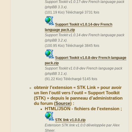
Support Tookit v1.0.17-dev French language pack
(phpBB 3.3.x).
(101.19 Kio) Téléchargé 3731 fois
Support Tookit v1.0.14-dev French
language pack.zip
Support Tookit v1.0.14-dev French language pack
(phpBB 3.2.x).
(100.95 Kio) Téléchargé 3845 fois
Support Tookit v1.0.8-dev French language
pack.zip
Support Tookit v1.0.8-dev French language pack
(phpBB 3.1.x).
(91.22 Kio) Téléchargé 5145 fois
obtenir l’extension « STK Link » pour avoir
un lien l’outil vers l’outil « Support Toolkit
(STK) » depuis le panneau d’administration
du forum (
Source
) :
HTML/JSON - fichiers de l’extension ;
STK link v1.0.0.zip
Extension STK link v1.0.0 développée par Alex
Sheer.