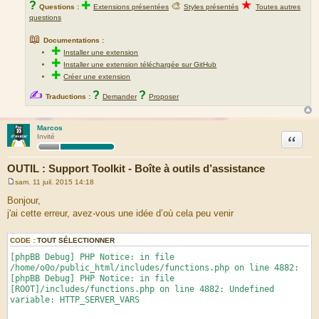
★
?
✚
🎨
Questions :
Extensions présentées
Styles présentés
Toutes autres
questions
📖
Documentations :
✚
Installer une extension
✚
Installer une extension téléchargée sur GitHub
✚
Créer une extension
✍
?
?
Traductions :
Demander
Proposer
Marcos
Citation
Invité
OUTIL : Support Toolkit - Boîte à outils d’assistance
sam. 11 juil. 2015 14:18
M
e
Bonjour,
s
j'ai cette erreur, avez-vous une idée d’où cela peu venir
s
a
g
e
CODE :
TOUT SÉLECTIONNER
[phpBB Debug] PHP Notice: in file
/home/o0o/public_html/includes/functions.php on line 4882:
[phpBB Debug] PHP Notice: in file
[ROOT]/includes/functions.php on line 4882: Undefined
variable: HTTP_SERVER_VARS