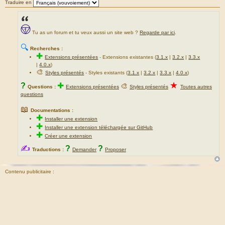
Traduire en
Tu as un forum et tu veux aussi un site web ?
Regarde par ici
.
🔍
Recherches :
✚
Extensions présentées
-
Extensions existantes (
3.1.x
|
3.2.x
|
3.3.x
|
4.0.x
)
🎨
Styles présentés
- Styles existants (
3.1.x
|
3.2.x
|
3.3.x
|
4.0.x
)
★
?
✚
🎨
Questions :
Extensions présentées
Styles présentés
Toutes autres
questions
📖
Documentations :
✚
Installer une extension
✚
Installer une extension téléchargée sur GitHub
✚
Créer une extension
✍
?
?
Traductions :
Demander
Proposer
Contenu publicitaire :