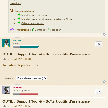
questions
📖
Documentations :
✚
Installer une extension
✚
Installer une extension téléchargée sur GitHub
✚
Créer une extension
✍
?
?
Traductions :
Demander
Proposer
Marcos
Citation
Invité
OUTIL : Support Toolkit - Boîte à outils d’assistance
dim. 12 juil. 2015 13:04
M
e
Je parlais de phpbb 3.1.5
s
s
a
g
Traduire en
e
Raphaël
Citation
Chef de projets
OUTIL : Support Toolkit - Boîte à outils d’assistance
dim. 12 juil. 2015 13:52