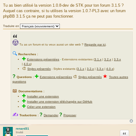
M
e
Tu as bien utilisé la version 1.0.8-dev de STK pour ton forum 3.1.5 ?
s
Auquel cas contraire, si tu utilises la version 1.0.7-PL3 avec un forum
s
a
phpBB 3.1.5 ça ne peut pas fonctionner.
g
e
Traduire en
Tu as un forum et tu veux aussi un site web ?
Regarde par ici
.
🔍
Recherches :
✚
Extensions présentées
-
Extensions existantes (
3.1.x
|
3.2.x
|
3.3.x
|
4.0.x
)
🎨
Styles présentés
- Styles existants (
3.1.x
|
3.2.x
|
3.3.x
|
4.0.x
)
★
?
✚
🎨
Questions :
Extensions présentées
Styles présentés
Toutes autres
questions
📖
Documentations :
✚
Installer une extension
✚
Installer une extension téléchargée sur GitHub
✚
Créer une extension
✍
?
?
Traductions :
Demander
Proposer
renard31
Citation
Invité