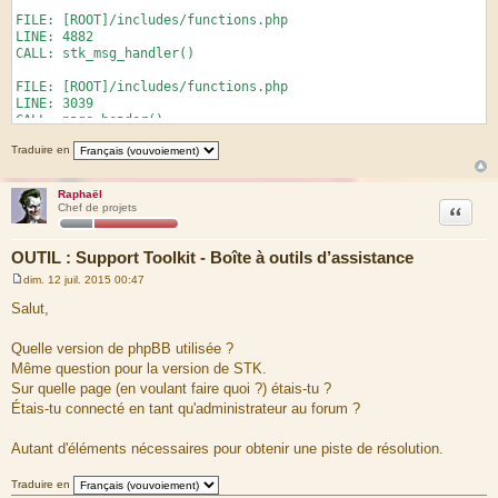
FILE: [ROOT]/includes/functions.php
LINE: 4882
CALL: stk_msg_handler()
FILE: [ROOT]/includes/functions.php
LINE: 3039
CALL: page_header()
Traduire en
FILE: [ROOT]/STK-master/index.php
LINE: 196
CALL: login_box()
Raphaël
Citation
Chef de projets
OUTIL : Support Toolkit - Boîte à outils d’assistance
BACKTRACE
dim. 12 juil. 2015 00:47
M
e
Salut,
s
FILE: [ROOT]/includes/functions.php
s
LINE: 4882
a
Quelle version de phpBB utilisée ?
CALL: stk_msg_handler()
g
Même question pour la version de STK.
e
FILE: [ROOT]/includes/functions.php
Sur quelle page (en voulant faire quoi ?) étais-tu ?
LINE: 3039
Étais-tu connecté en tant qu'administrateur au forum ?
CALL: page_header()
Autant d'éléments nécessaires pour obtenir une piste de résolution.
FILE: [ROOT]/STK-master/index.php
LINE: 196
Traduire en
CALL: login_box()