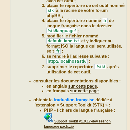
avec cet outil ;
placer le répertoire de cet outil nommé
stk
à la racine de votre forum
phpBB ;
placer le répertoire nommé
fr
de
langue française dans le dossier
/stk/language/
;
modifier le fichier nommé
default_lang.txt
et y indiquer au
format ISO la langue qui sera utilisée,
soit
fr
;
se rendre à l'adresse suivante :
http://localhost/stk/
;
supprimer le répertoire
./stk/
après
utilisation de cet outil.
consulter les documentations disponibles :
en anglais
sur cette page
,
en français
sur cette page
.
obtenir la
traduction française
dédiée à
l’extension « Support Toolkit (STK) » :
PHP - fichiers de langue française ;
Support Tookit v1.0.17-dev French
language pack.zip