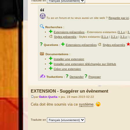
Traduire en
Tu as un forum et tu veux aussi un site web ?
Regarde par ici
.
🔍
Recherches :
✚
Extensions présentées
-
Extensions existantes (
3.1.x
|
3
🎨
Styles présentés
- Styles existants (
3.1.x
|
3.2.x
|
3.3.x
|
?
✚
🎨
Questions :
Extensions présentées
Styles présentés
📖
Documentations :
✚
Installer une extension
✚
Installer une extension téléchargée sur GitHub
✚
Créer une extension
✍
?
?
Traductions :
Demander
Proposer
EXTENSION - Suggérer un évènement
par
Dakin Quelia
»
jeu. 19 mars 2015 02:22
M
e
Cela doit être soumis via ce
système
.
s
s
a
g
Traduire en
e