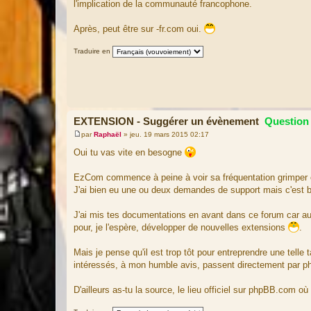
l'implication de la communauté francophone.
s
a
g
Après, peut être sur -fr.com oui.
e
Traduire en
EXTENSION - Suggérer un évènement
Question 
par
Raphaël
»
jeu. 19 mars 2015 02:17
M
e
Oui tu vas vite en besogne
s
s
a
EzCom commence à peine à voir sa fréquentation grimper et 
g
J'ai bien eu une ou deux demandes de support mais c'est b
e
J'ai mis tes documentations en avant dans ce forum car au dét
pour, je l'espère, développer de nouvelles extensions
.
Mais je pense qu'il est trop tôt pour entreprendre une telle
intéressés, à mon humble avis, passent directement par 
D'ailleurs as-tu la source, le lieu officiel sur phpBB.com o