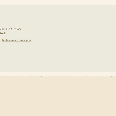
.2.x
|
3.3.x
|
4.0.x
)
4.0.x
)
★
Toutes autres questions