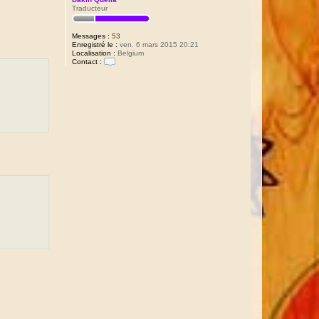
Traducteur
Messages :
53
Enregistré le :
ven. 6 mars 2015 20:21
Localisation :
Belgium
Contact :
C
o
n
t
a
c
t
e
r
D
a
k
i
n
Q
u
e
l
i
a