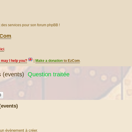
et des services pour son forum phpBB !
EzCom
.
ici
.
, may I help you?
|
Make a donation
to EzCom
.
(events)
Question traitée
events)
 un évènement à créer.