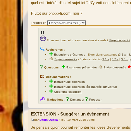
a
quel est l'intérêt d'un tel sujet ici ? N'y voit rien d'offensen
g
e
Plutôt sur phpbb-fr.com, non ?
Traduire en
Tu as un forum et tu veux aussi un site web ?
Regarde par ici
.
🔍
Recherches :
✚
Extensions présentées
-
Extensions existantes (
3.1.x
|
3
🎨
Styles présentés
- Styles existants (
3.1.x
|
3.2.x
|
3.3.x
|
?
✚
🎨
Questions :
Extensions présentées
Styles présentés
📖
Documentations :
✚
Installer une extension
✚
Installer une extension téléchargée sur GitHub
✚
Créer une extension
✍
?
?
Traductions :
Demander
Proposer
EXTENSION - Suggérer un évènement
par
Dakin Quelia
»
jeu. 19 mars 2015 02:08
M
e
Je pensais qu'on pourrait remonter les idées d'évènements 
s