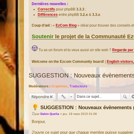
Dernières nouvelles :
Correctifs
pour phpBB
3.3.3
;
Différences
entre phpBB
3.2.x
&
3.3.x
.
Coup d’œil :
«
EzCom Blog
» idéal pour trouver des conseils 
Soutenir
le projet de la Communauté 
Tu as un forum et tu veux aussi un site web ?
Regarde par 
Welcome on the Ezcom Community board!
|
English visitors
SUGGESTION : Nouveaux évènements 
Modérateurs :
Graphistes
,
Traducteurs
Répondre
SUGGESTION : Nouveaux évènements (
par
Dakin Quelia
»
jeu. 19 mars 2015 01:06
M
e
Bonjour,
s
s
a
J'ouvre ce sujet pour que chaque membre puisse suggérer