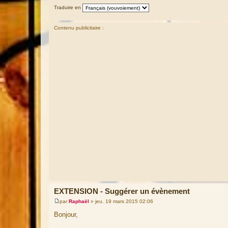
Traduire en
Contenu publicitaire :
EXTENSION - Suggérer un évènement
par
Raphaël
»
jeu. 19 mars 2015 02:06
M
e
Bonjour,
s
s