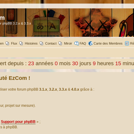
om
r phpBB 3.2.x & 3.3.x
ien
Flux
Histoires
Contact
Miroir
FAQ
Carte des Membres
Rè
rt depuis :
23
années
0
mois
30
jours
9
heures
15
minu
uté EzCom !
aliser votre forum phpBB
3.1.x
,
3.2.x
,
3.3.x
&
4.0.x
grâce à :
our, projet sur mesure).
Support pour phpBB
» ;
es à phpBB.