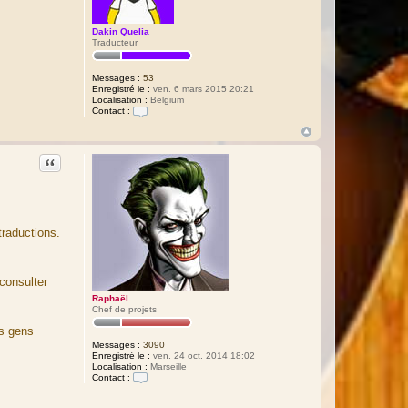
Dakin Quelia
Traducteur
Messages :
53
Enregistré le :
ven. 6 mars 2015 20:21
Localisation :
Belgium
Contact :
C
o
n
t
Citation
a
c
t
e
r
D
traductions.
a
k
i
n
Q
 consulter
u
e
Raphaël
l
Chef de projets
i
es gens
a
Messages :
3090
Enregistré le :
ven. 24 oct. 2014 18:02
Localisation :
Marseille
Contact :
C
o