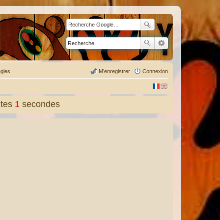
gles
M’enregistrer
Connexion
tes
2
secondes