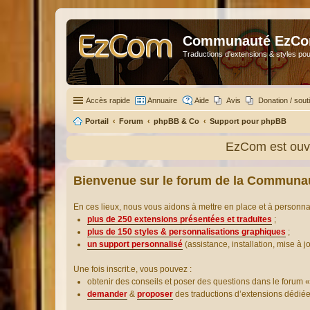
Communauté EzC
Traductions d'extensions & styles pou
Accès rapide
Annuaire
Aide
Avis
Donation / sout
Portail
Forum
phpBB & Co
Support pour phpBB
EzCom est ouve
Bienvenue sur le forum de la Communa
En ces lieux, nous vous aidons à mettre en place et à personn
plus de 250 extensions présentées et traduites
;
plus de 150 styles & personnalisations graphiques
;
un support personnalisé
(assistance, installation, mise à j
Une fois inscrit.e, vous pouvez :
obtenir des conseils et poser des questions dans le forum «
demander
&
proposer
des traductions d’extensions dédié