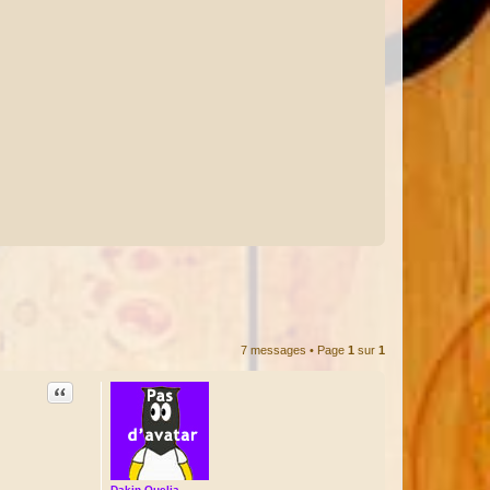
7 messages • Page
1
sur
1
Citation
Dakin Quelia