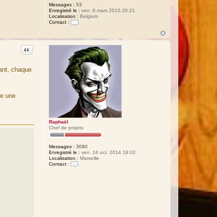
Messages :
53
Enregistré le :
ven. 6 mars 2015 20:21
Localisation :
Belgium
Contact :
C
o
n
t
Citation
a
c
t
nant, chaque
e
r
D
a
k
re une
i
n
Q
u
e
Raphaël
l
Chef de projets
i
a
Messages :
3090
Enregistré le :
ven. 24 oct. 2014 18:02
Localisation :
Marseille
Contact :
C
o
n
t
a
c
t
e
r