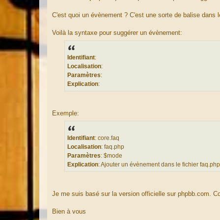
g
e
C'est quoi un évènement ? C'est une sorte de balise dans le 
Voilà la syntaxe pour suggérer un évènement:
Identifiant
:
Localisation
:
Paramètres
:
Explication
:
Exemple:
Identifiant
: core.faq
Localisation
: faq.php
Paramètres
: $mode
Explication
: Ajouter un évènement dans le fichier faq.php
Je me suis basé sur la version officielle sur phpbb.com. C
Bien à vous