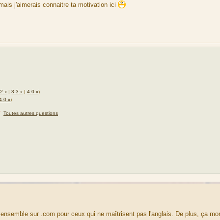
t mais j'aimerais connaitre ta motivation ici
.2.x
|
3.3.x
|
4.0.x
)
4.0.x
)
★
Toutes autres questions
ensemble sur .com pour ceux qui ne maîtrisent pas l'anglais. De plus, ça mon