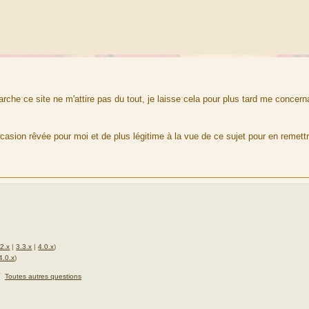
rche ce site ne m'attire pas du tout, je laisse cela pour plus tard me concer
casion rêvée pour moi et de plus légitime à la vue de ce sujet pour en remett
.2.x
|
3.3.x
|
4.0.x
)
4.0.x
)
★
Toutes autres questions