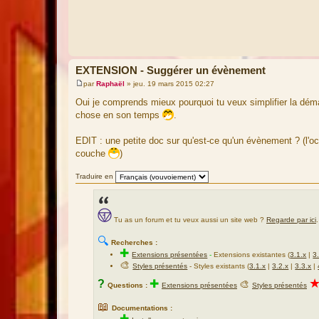
EXTENSION - Suggérer un évènement
par
Raphaël
»
jeu. 19 mars 2015 02:27
M
e
Oui je comprends mieux pourquoi tu veux simplifier la déma
s
chose en son temps
.
s
a
g
EDIT : une petite doc sur qu'est-ce qu'un évènement ? (l'oc
e
couche
)
Traduire en
Tu as un forum et tu veux aussi un site web ?
Regarde par ici
.
🔍
Recherches :
✚
Extensions présentées
-
Extensions existantes (
3.1.x
|
3
🎨
Styles présentés
- Styles existants (
3.1.x
|
3.2.x
|
3.3.x
|
?
✚
🎨
Questions :
Extensions présentées
Styles présentés
📖
Documentations :
✚