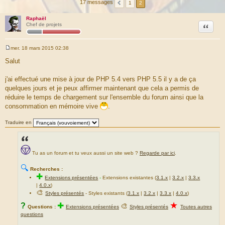
17 messages
1
2
Raphaël
Citation
Chef de projets
mer. 18 mars 2015 02:38
M
e
Salut
s
s
a
j'ai effectué une mise à jour de PHP 5.4 vers PHP 5.5 il y a de ça
g
quelques jours et je peux affirmer maintenant que cela a permis de
e
réduire le temps de chargement sur l'ensemble du forum ainsi que la
consommation en mémoire vive
.
Traduire en
Tu as un forum et tu veux aussi un site web ?
Regarde par ici
.
🔍
Recherches :
✚
Extensions présentées
-
Extensions existantes (
3.1.x
|
3.2.x
|
3.3.x
|
4.0.x
)
🎨
Styles présentés
- Styles existants (
3.1.x
|
3.2.x
|
3.3.x
|
4.0.x
)
★
?
✚
🎨
Questions :
Extensions présentées
Styles présentés
Toutes autres
questions