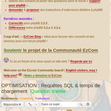
obtenir des conseils et poser des questions dans le forum «
Support
pour phpBB
» ;
demander
&
proposer
des traductions d’extensions dédiées à phpBB.
Dernières nouvelles :
Correctifs
pour phpBB
3.3.3
;
Différences
entre phpBB
3.2.x
&
3.3.x
.
Coup d’œil :
«
EzCom Blog
» idéal pour trouver des conseils et des
services pour son forum phpBB !
Soutenir
le projet de la Communauté EzCom
.
Tu as un forum et tu veux aussi un site web ?
Regarde par ici
.
Welcome on the Ezcom Community board!
|
English visitors, may I
help you?
|
Make a donation
to EzCom
.
OPTIMISATION : Requêtes SQL & temps de
chargement
Question traitée
Modérateurs :
Graphistes
,
Traducteurs
Répondre