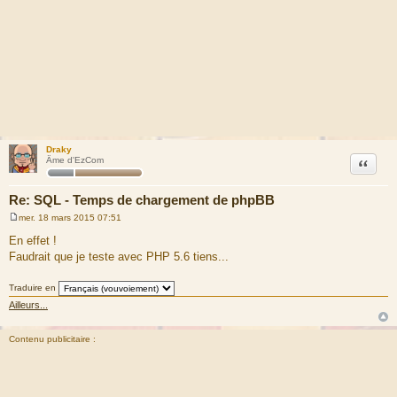
Draky
Citation
Âme d'EzCom
Re: SQL - Temps de chargement de phpBB
mer. 18 mars 2015 07:51
M
e
En effet !
s
Faudrait que je teste avec PHP 5.6 tiens...
s
a
g
Traduire en
e
Ailleurs...
Contenu publicitaire :