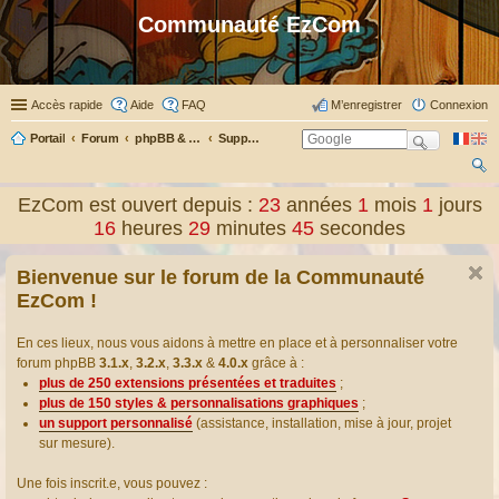
Communauté EzCom
Accès rapide
Aide
FAQ
M’enregistrer
Connexion
Portail
Forum
phpBB & Co
Support pour phpBB
ec
EzCom est ouvert depuis :
23
années
1
mois
1
jours
her
16
heures
29
minutes
45
secondes
ch
Bienvenue sur le forum de la Communauté
er
EzCom !
En ces lieux, nous vous aidons à mettre en place et à personnaliser votre
forum phpBB
3.1.x
,
3.2.x
,
3.3.x
&
4.0.x
grâce à :
plus de 250 extensions présentées et traduites
;
plus de 150 styles & personnalisations graphiques
;
un support personnalisé
(assistance, installation, mise à jour, projet
sur mesure).
Une fois inscrit.e, vous pouvez :