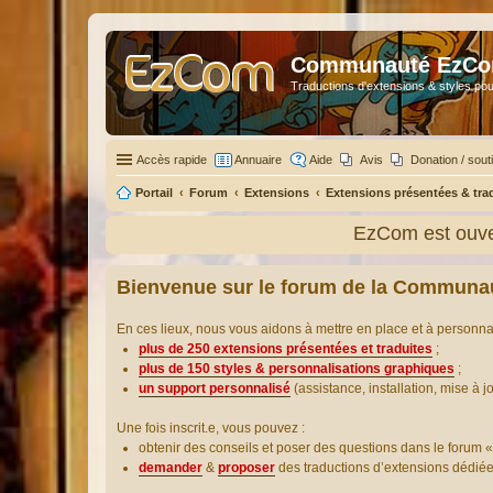
Communauté EzC
Traductions d'extensions & styles pou
Accès rapide
Annuaire
Aide
Avis
Donation / sout
Portail
Forum
Extensions
Extensions présentées & tra
EzCom est ouve
Bienvenue sur le forum de la Communa
En ces lieux, nous vous aidons à mettre en place et à personn
plus de 250 extensions présentées et traduites
;
plus de 150 styles & personnalisations graphiques
;
un support personnalisé
(assistance, installation, mise à j
Une fois inscrit.e, vous pouvez :
obtenir des conseils et poser des questions dans le forum «
demander
&
proposer
des traductions d’extensions dédié