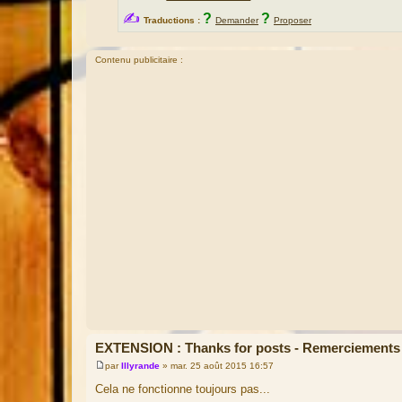
✍
?
?
Traductions :
Demander
Proposer
Contenu publicitaire :
EXTENSION : Thanks for posts - Remerciements
par
Illyrande
»
mar. 25 août 2015 16:57
M
e
Cela ne fonctionne toujours pas...
s