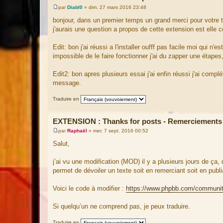
par
Diabl0
»
dim. 27 mars 2016 23:48
M
e
bonjour, dans un premier temps un grand merci pour votre tr
s
j'aurais une question a propos de cette extension est elle co
s
a
g
Edit: bon j'ai réussi a l'installer oufff pas facile moi qui 
e
impossible de le faire fonctionner j'ai du zapper une étape
Edit2: bon apres plusieurs essai j'ai enfin réussi j'ai comp
message.
Traduire en
EXTENSION : Thanks for posts - Remerciements
par
Raphaël
»
mer. 7 sept. 2016 00:52
M
e
Salut,
s
s
a
j’ai vu une modification (MOD) il y a plusieurs jours de ç
g
permet de dévoiler un texte soit en remerciant soit en pu
e
Voici le code à modifier :
https://www.phpbb.com/communit
Si quelqu’un ne comprend pas, je peux traduire.
Traduire en