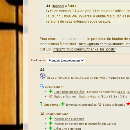
a
g
Raphaël
a écrit :
e
Ici en version 3.1.4 de phpBB le bouton s’affiche, 
S
l’auteur du style We universal a oublié d’ajouter les 
o
versions de cette extension et de ce style.
u
r
c
Pour ceux qui rencontreraient le problème du bouton de « 
e
modification à effectuer :
https://github.com/rxu/thanks_fo
d
GitHub :
https://github.com/rxu/thanks_for_posts/
.
u
m
Traduire en
e
s
s
a
Tu as un forum et tu veux aussi un site web ?
Regarde par ici
.
g
🔍
Recherches :
e
✚
Extensions présentées
-
Extensions existantes (
3.1.x
|
3
🎨
Styles présentés
- Styles existants (
3.1.x
|
3.2.x
|
3.3.x
|
?
✚
🎨
Questions :
Extensions présentées
Styles présentés
📖
Documentations :
✚
Installer une extension
✚
Installer une extension téléchargée sur GitHub
✚
Créer une extension