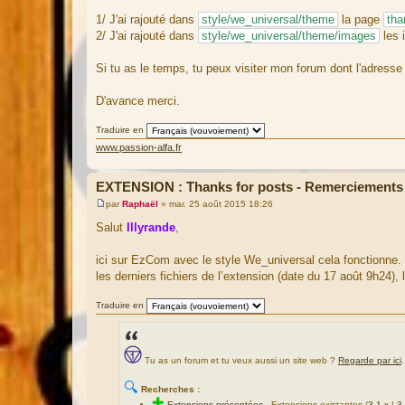
s
a
1/ J'ai rajouté dans
style/we_universal/theme
la page
tha
g
2/ J'ai rajouté dans
style/we_universal/theme/images
les
e
Si tu as le temps, tu peux visiter mon forum dont l'adresse
D'avance merci.
Traduire en
www.passion-alfa.fr
EXTENSION : Thanks for posts - Remerciements
par
Raphaël
»
mar. 25 août 2015 18:26
M
e
Salut
Illyrande
,
s
s
a
ici sur EzCom avec le style We_universal cela fonctionne. Je
g
les derniers fichiers de l’extension (date du 17 août 9h24),
e
Traduire en
Tu as un forum et tu veux aussi un site web ?
Regarde par ici
.
🔍
Recherches :
✚
Extensions présentées
-
Extensions existantes (
3.1.x
|
3