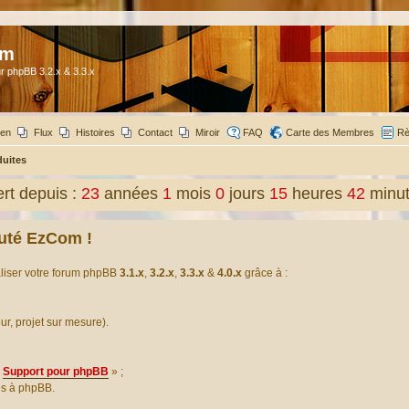
om
r phpBB 3.2.x & 3.3.x
ien
Flux
Histoires
Contact
Miroir
FAQ
Carte des Membres
Rè
duites
rt depuis :
23
années
1
mois
0
jours
15
heures
42
minu
uté EzCom !
aliser votre forum phpBB
3.1.x
,
3.2.x
,
3.3.x
&
4.0.x
grâce à :
our, projet sur mesure).
Support pour phpBB
» ;
es à phpBB.