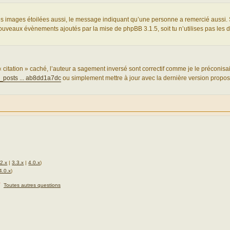
les images étoilées aussi, le message indiquant qu’une personne a remercié aussi. 
nouveaux évènements ajoutés par la mise de phpBB 3.1.5, soit tu n’utilises pas les 
citation » caché, l’auteur a sagement inversé sont correctif comme je le préconisais
r_posts ... ab8dd1a7dc
ou simplement mettre à jour avec la dernière version propo
.2.x
|
3.3.x
|
4.0.x
)
4.0.x
)
★
Toutes autres questions