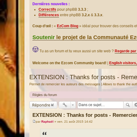
Dernières nouvelles :
Correctifs
pour phpBB
3.3.3
;
Différences
entre phpBB
3.2.x
&
3.3.x
.
Coup d’œil :
«
EzCom Blog
» idéal pour trouver des conseils 
Soutenir
le projet de la Communauté 
Tu as un forum et tu veux aussi un site web ?
Regarde par 
Welcome on the Ezcom Community board!
|
English visitors
EXTENSION : Thanks for posts - Reme
Permet de remercier les auteurs des messages | Allows to thank the au
Règles du forum
Répondre
EXTENSION : Thanks for posts - Remercie
par
Raphaël
»
ven. 21 août 2015 14:42
M
e
s
s