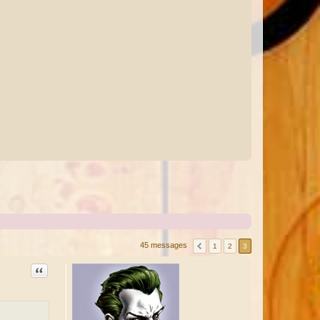
45 messages
1
2
3
Citation