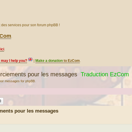
et des services pour son forum phpBB !
EzCom
.
ici
.
, may I help you?
|
Make a donation
to EzCom
.
rciements pour les messages
Traduction EzCom
thor messages for phpBB.
ments pour les messages