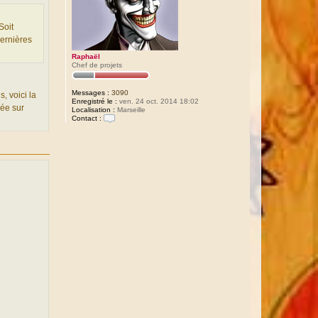
Soit
dernières
Raphaël
Chef de projets
Messages :
3090
, voici la
Enregistré le :
ven. 24 oct. 2014 18:02
sée sur
Localisation :
Marseille
Contact :
C
o
n
t
a
c
t
e
r
R
a
p
h
a
ë
l