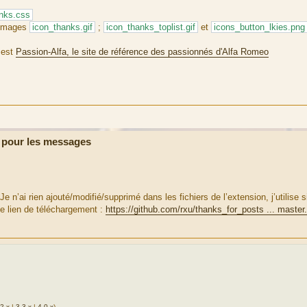
nks.css
 images
icon_thanks.gif
;
icon_thanks_toplist.gif
et
icons_button_lkies.png
 est
Passion-Alfa, le site de référence des passionnés d'Alfa Romeo
 pour les messages
 n’ai rien ajouté/modifié/supprimé dans les fichiers de l’extension, j’utilise
 le lien de téléchargement :
https://github.com/rxu/thanks_for_posts ... master.
.2.x
|
3.3.x
|
4.0.x
)