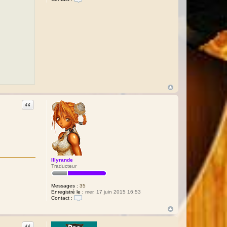
C
o
n
t
a
c
t
e
r
R
a
p
h
a
ë
l
Citation
Illyrande
Traducteur
Messages :
35
Enregistré le :
mer. 17 juin 2015 16:53
Contact :
C
o
n
t
Citation