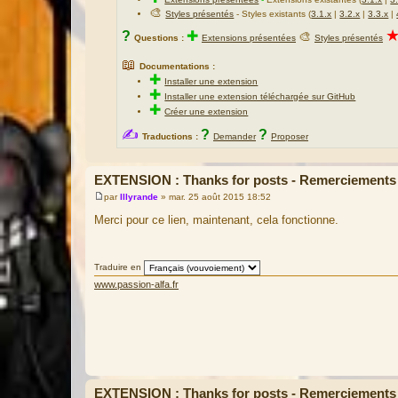
🎨
Styles présentés
- Styles existants (
3.1.x
|
3.2.x
|
3.3.x
|
?
✚
🎨
Questions :
Extensions présentées
Styles présentés
📖
Documentations :
✚
Installer une extension
✚
Installer une extension téléchargée sur GitHub
✚
Créer une extension
✍
?
?
Traductions :
Demander
Proposer
EXTENSION : Thanks for posts - Remerciements
par
Illyrande
»
mar. 25 août 2015 18:52
M
e
Merci pour ce lien, maintenant, cela fonctionne.
s
s
a
g
Traduire en
e
www.passion-alfa.fr
EXTENSION : Thanks for posts - Remerciements