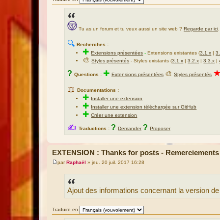
Tu as un forum et tu veux aussi un site web ?
Regarde par ici
.
🔍
Recherches :
✚
Extensions présentées
-
Extensions existantes (
3.1.x
|
3
🎨
Styles présentés
- Styles existants (
3.1.x
|
3.2.x
|
3.3.x
|
?
✚
🎨
Questions :
Extensions présentées
Styles présentés
📖
Documentations :
✚
Installer une extension
✚
Installer une extension téléchargée sur GitHub
✚
Créer une extension
✍
?
?
Traductions :
Demander
Proposer
EXTENSION : Thanks for posts - Remerciements
par
Raphaël
»
jeu. 20 juil. 2017 16:28
M
e
s
s
Ajout des informations concernant la version
a
g
e
Traduire en