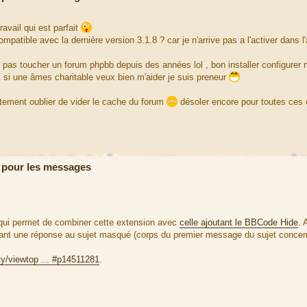
avail qui est parfait
mpatible avec la dernière version 3.1.8 ? car je n'arrive pas a l'activer dans l
n'est pas toucher un forum phpbb depuis des années lol , bon installer configurer
s, si une âmes charitable veux bien m'aider je suis preneur
létement oublier de vider le cache du forum
désoler encore pour toutes ces 
 pour les messages
a, qui permet de combiner cette extension avec
celle ajoutant le BBCode Hide
. 
bliant une réponse au sujet masqué (corps du premier message du sujet concer
y/viewtop ... #p14511281
.