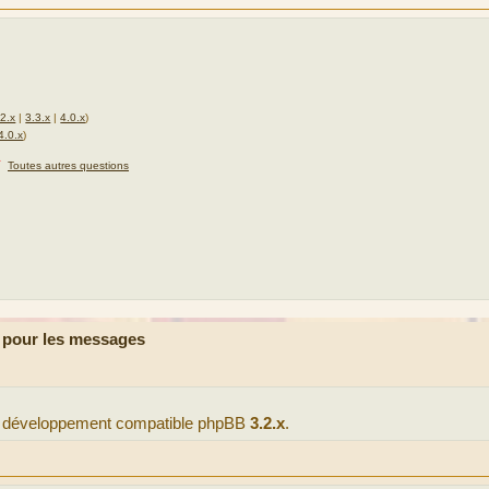
.2.x
|
3.3.x
|
4.0.x
)
4.0.x
)
★
Toutes autres questions
 pour les messages
 de développement compatible phpBB
3.2.x
.