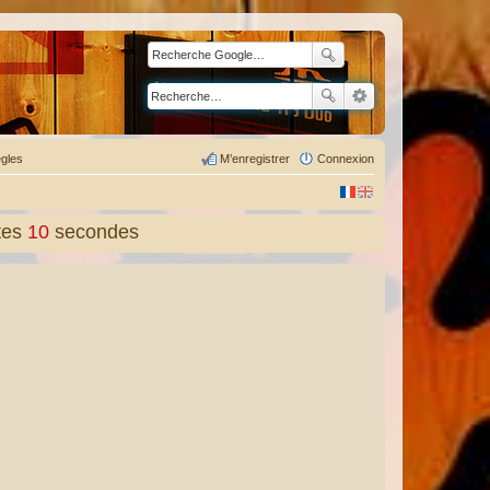
gles
M’enregistrer
Connexion
tes
11
secondes