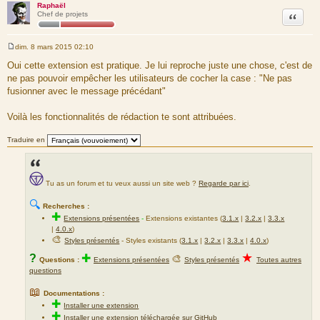
Raphaël
Citation
Chef de projets
dim. 8 mars 2015 02:10
M
e
Oui cette extension est pratique. Je lui reproche juste une chose, c'est de
s
ne pas pouvoir empêcher les utilisateurs de cocher la case : "Ne pas
s
a
fusionner avec le message précédant"
g
e
Voilà les fonctionnalités de rédaction te sont attribuées.
Traduire en
Tu as un forum et tu veux aussi un site web ?
Regarde par ici
.
🔍
Recherches :
✚
Extensions présentées
-
Extensions existantes (
3.1.x
|
3.2.x
|
3.3.x
|
4.0.x
)
🎨
Styles présentés
- Styles existants (
3.1.x
|
3.2.x
|
3.3.x
|
4.0.x
)
★
?
✚
🎨
Questions :
Extensions présentées
Styles présentés
Toutes autres
questions
📖
Documentations :
✚
Installer une extension
✚
Installer une extension téléchargée sur GitHub