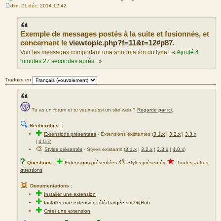
dim. 21 déc. 2014 12:42
M
e
s
s
Exemple de messages postés à la suite et fusionnés, et
a
g
concernant le
viewtopic.php?f=11&t=12#p87
.
e
Voir les messages comportant une annontation du type : «
Ajouté 4
minutes 27 secondes après :
».
Traduire en
Tu as un forum et tu veux aussi un site web ?
Regarde par ici
.
🔍
Recherches :
✚
Extensions présentées
-
Extensions existantes (
3.1.x
|
3.2.x
|
3.3.x
|
4.0.x
)
🎨
Styles présentés
- Styles existants (
3.1.x
|
3.2.x
|
3.3.x
|
4.0.x
)
★
?
✚
🎨
Questions :
Extensions présentées
Styles présentés
Toutes autres
questions
📖
Documentations :
✚
Installer une extension
✚
Installer une extension téléchargée sur GitHub
✚
Créer une extension