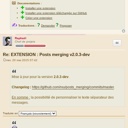
📖
Documentations :
✚
Installer une extension
✚
Installer une extension téléchargée sur GitHub
✚
Créer une extension
✍
?
?
Traductions :
Demander
Proposer
Raphaël
Citation
Chef de projets
Re: EXTENSION : Posts merging v2.0.3-dev
mer. 20 mai 2015 07:42
M
e
s
s
a
Mise à jour pour la version
2.0.3-dev
.
g
e
Changelog :
https://github.com/rxu/posts_merging/commits/master
.
En somme :
la possibilité de personnaliser le texte séparateur des
messages.
Traduire en