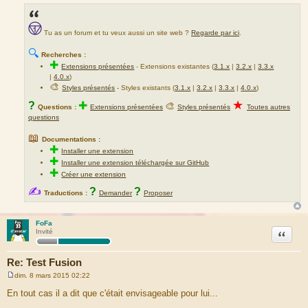
Tu as un forum et tu veux aussi un site web ?
Regarde par ici
.
🔍
Recherches :
✚
Extensions présentées
-
Extensions existantes (
3.1.x
|
3.2.x
|
3.3.x
|
4.0.x
)
🎨
Styles présentés
- Styles existants (
3.1.x
|
3.2.x
|
3.3.x
|
4.0.x
)
★
?
✚
🎨
Questions :
Extensions présentées
Styles présentés
Toutes autres
questions
📖
Documentations :
✚
Installer une extension
✚
Installer une extension téléchargée sur GitHub
✚
Créer une extension
✍
?
?
Traductions :
Demander
Proposer
FoFa
Citation
Invité
Re: Test Fusion
dim. 8 mars 2015 02:22
M
e
En tout cas il a dit que c'était envisageable pour lui...
s
s