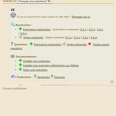
Traduire en
Tu as un forum et tu veux aussi un site web ?
Regarde par ici
.
🔍
Recherches :
✚
Extensions présentées
-
Extensions existantes (
3.1.x
|
3.2.x
|
3.3.x
|
4.0.x
)
🎨
Styles présentés
- Styles existants (
3.1.x
|
3.2.x
|
3.3.x
|
4.0.x
)
★
?
✚
🎨
Questions :
Extensions présentées
Styles présentés
Toutes autres
questions
📖
Documentations :
✚
Installer une extension
✚
Installer une extension téléchargée sur GitHub
✚
Créer une extension
✍
?
?
Traductions :
Demander
Proposer
Contenu publicitaire :