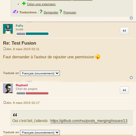
✚
Créer une extension
✍
?
?
Traductions :
Demander
Proposer
FoFa
Citation
Invité
Re: Test Fusion
dim. 8 mars 2015 02:11
M
e
Faut demander à l'auteur de rajouter une permission
s
s
a
g
Traduire en
e
Raphaël
Citation
Chef de projets
dim. 8 mars 2015 02:17
M
e
s
s
a
Oui c'est fait, j'attends :
https://github.com/rxu/posts_merging/issues/13
g
e
Traduire en