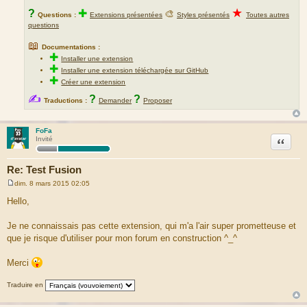
★
?
✚
🎨
Questions :
Extensions présentées
Styles présentés
Toutes autres
questions
📖
Documentations :
✚
Installer une extension
✚
Installer une extension téléchargée sur GitHub
✚
Créer une extension
✍
?
?
Traductions :
Demander
Proposer
FoFa
Citation
Invité
Re: Test Fusion
dim. 8 mars 2015 02:05
M
e
Hello,
s
s
a
Je ne connaissais pas cette extension, qui m'a l'air super prometteuse et
g
que je risque d'utiliser pour mon forum en construction ^_^
e
Merci
Traduire en