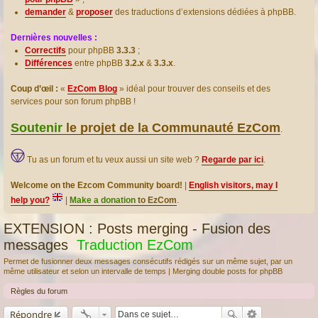
demander
&
proposer
des traductions d’extensions dédiées à phpBB.
Dernières nouvelles :
Correctifs
pour phpBB
3.3.3
;
Différences
entre phpBB
3.2.x
&
3.3.x
.
Coup d’œil :
«
EzCom Blog
» idéal pour trouver des conseils et des
services pour son forum phpBB !
Soutenir
le projet de la Communauté EzCom
.
Tu as un forum et tu veux aussi un site web ?
Regarde par ici
.
Welcome on the Ezcom Community board!
|
English visitors, may I
help you?
|
Make a donation
to EzCom
.
EXTENSION : Posts merging - Fusion des
messages
Traduction EzCom
Permet de fusionner deux messages consécutifs rédigés sur un même sujet, par un
même utilisateur et selon un intervalle de temps | Merging double posts for phpBB
Règles du forum
Répondre