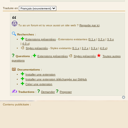
Traduire en
Tu as un forum et tu veux aussi un site web ?
Regarde par ici
.
🔍
Recherches :
✚
Extensions présentées
-
Extensions existantes (
3.1.x
|
3.2.x
|
3.3.x
|
4.0.x
)
🎨
Styles présentés
- Styles existants (
3.1.x
|
3.2.x
|
3.3.x
|
4.0.x
)
★
?
✚
🎨
Questions :
Extensions présentées
Styles présentés
Toutes autres
questions
📖
Documentations :
✚
Installer une extension
✚
Installer une extension téléchargée sur GitHub
✚
Créer une extension
✍
?
?
Traductions :
Demander
Proposer
Contenu publicitaire :