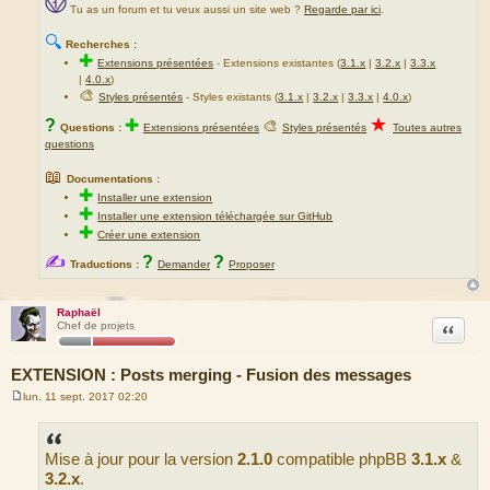
Tu as un forum et tu veux aussi un site web ?
Regarde par ici
.
🔍
Recherches :
✚
Extensions présentées
-
Extensions existantes (
3.1.x
|
3.2.x
|
3.3.x
|
4.0.x
)
🎨
Styles présentés
- Styles existants (
3.1.x
|
3.2.x
|
3.3.x
|
4.0.x
)
★
?
✚
🎨
Questions :
Extensions présentées
Styles présentés
Toutes autres
questions
📖
Documentations :
✚
Installer une extension
✚
Installer une extension téléchargée sur GitHub
✚
Créer une extension
✍
?
?
Traductions :
Demander
Proposer
Raphaël
Citation
Chef de projets
EXTENSION : Posts merging - Fusion des messages
lun. 11 sept. 2017 02:20
M
e
s
s
Mise à jour pour la version
2.1.0
compatible phpBB
3.1.x
&
a
g
3.2.x
.
e