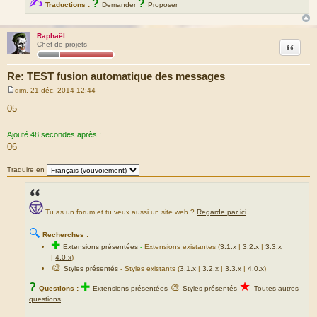
✍
?
?
Traductions :
Demander
Proposer
Raphaël
Citation
Chef de projets
Re: TEST fusion automatique des messages
dim. 21 déc. 2014 12:44
M
e
05
s
s
a
Ajouté 48 secondes après :
g
06
e
Traduire en
Tu as un forum et tu veux aussi un site web ?
Regarde par ici
.
🔍
Recherches :
✚
Extensions présentées
-
Extensions existantes (
3.1.x
|
3.2.x
|
3.3.x
|
4.0.x
)
🎨
Styles présentés
- Styles existants (
3.1.x
|
3.2.x
|
3.3.x
|
4.0.x
)
★
?
✚
🎨
Questions :
Extensions présentées
Styles présentés
Toutes autres
questions