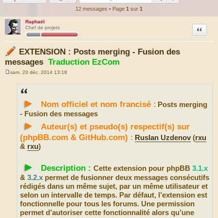
12 messages • Page
1
sur
1
Raphaël
Citation
Chef de projets
EXTENSION : Posts merging - Fusion des
messages
Traduction EzCom
sam. 20 déc. 2014 13:18
M
e
s
s
►
a
Nom officiel et nom francisé :
Posts merging
g
e
- Fusion des messages
►
Auteur(s) et pseudo(s) respectif(s) sur
(phpBB.com & GitHub.com) :
Ruslan Uzdenov
(
rxu
&
rxu
)
►
Description :
Cette extension pour phpBB
3.1.x
&
3.2.x
permet de fusionner deux messages consécutifs
rédigés dans un même sujet, par un même utilisateur et
selon un intervalle de temps. Par défaut, l’extension est
fonctionnelle pour tous les forums. Une permission
permet d’autoriser cette fonctionnalité alors qu’une