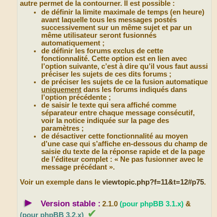
autre permet de la contourner. Il est possible :
de définir la limite maximale de temps (en heure)
avant laquelle tous les messages postés
successivement sur un même sujet et par un
même utilisateur seront fusionnés
automatiquement ;
de définir les forums exclus de cette
fonctionnalité. Cette option est en lien avec
l’option suivante, c’est à dire qu’il vous faut aussi
préciser les sujets de ces dits forums ;
de préciser les sujets de ce la fusion automatique
uniquement
dans les forums indiqués dans
l’option précédente ;
de saisir le texte qui sera affiché comme
séparateur entre chaque message consécutif,
voir la notice indiquée sur la page des
paramètres ;
de désactiver cette fonctionnalité au moyen
d’une case qui s’affiche en-dessous du champ de
saisie du texte de la réponse rapide et de la page
de l’éditeur complet : « Ne pas fusionner avec le
message précédant ».
Voir un exemple dans le
viewtopic.php?f=11&t=12#p75
.
►
Version stable :
2.1.0
(pour phpBB 3.1.x)
&
✔
(pour phpBB 3.2.x)