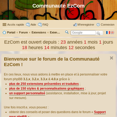
Communauté EzCom
Accès rapide
Aide
FAQ
M’enregistrer
Connexion
Portail
Forum
Extensions
Extensions présentées & traduites
R
ec
EzCom est ouvert depuis :
23
années
1
mois
1
jours
her
18
heures
14
minutes
13
secondes
ch
er
Bienvenue sur le forum de la Communauté
EzCom !
En ces lieux, nous vous aidons à mettre en place et à personnaliser votre
forum phpBB
3.1.x
,
3.2.x
,
3.3.x
&
4.0.x
grâce à :
plus de 250 extensions présentées et traduites
;
plus de 150 styles & personnalisations graphiques
;
un support personnalisé
(assistance, installation, mise à jour, projet
sur mesure).
Une fois inscrit.e, vous pouvez :
obtenir des conseils et poser des questions dans le forum «
Support
pour phpBB
» ;