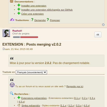
📖
Documentations :
✚
Installer une extension
✚
Installer une extension téléchargée sur GitHub
✚
Créer une extension
✍
?
?
Traductions :
Demander
Proposer
Raphaël
Citation
Chef de projets
EXTENSION : Posts merging v2.0.2
sam. 21 févr. 2015 00:48
M
e
s
s
a
Mise à jour pour la version
2.0.2
. Pas de changement notable.
g
e
Traduire en
Tu as un forum et tu veux aussi un site web ?
Regarde par ici
.
🔍
Recherches :
✚
Extensions présentées
-
Extensions existantes (
3.1.x
|
3.2.x
|
3.3.x
|
4.0.x
)
🎨
Styles présentés
- Styles existants (
3.1.x
|
3.2.x
|
3.3.x
|
4.0.x
)