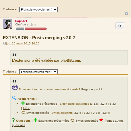
a
g
Traduire en
e
Raphaël
Citation
Chef de projets
EXTENSION : Posts merging v2.0.2
jeu. 26 mars 2015 20:20
M
e
s
s
a
L'extension a été validée par phpBB.com.
g
e
Traduire en
Tu as un forum et tu veux aussi un site web ?
Regarde par ici
.
🔍
Recherches :
✚
Extensions présentées
-
Extensions existantes (
3.1.x
|
3.2.x
|
3.3.x
|
4.0.x
)
🎨
Styles présentés
- Styles existants (
3.1.x
|
3.2.x
|
3.3.x
|
4.0.x
)
★
?
✚
🎨
Questions :
Extensions présentées
Styles présentés
Toutes autres
questions