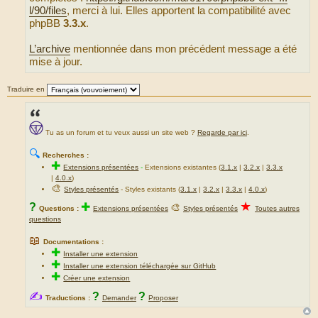
l/90/files
, merci à lui. Elles apportent la compatibilité avec
phpBB
3.3.x
.
L’archive
mentionnée dans mon précédent message a été
mise à jour.
Traduire en
Tu as un forum et tu veux aussi un site web ?
Regarde par ici
.
🔍
Recherches :
✚
Extensions présentées
-
Extensions existantes (
3.1.x
|
3.2.x
|
3.3.x
|
4.0.x
)
🎨
Styles présentés
- Styles existants (
3.1.x
|
3.2.x
|
3.3.x
|
4.0.x
)
★
?
✚
🎨
Questions :
Extensions présentées
Styles présentés
Toutes autres
questions
📖
Documentations :
✚
Installer une extension
✚
Installer une extension téléchargée sur GitHub
✚
Créer une extension
✍
?
?
Traductions :
Demander
Proposer