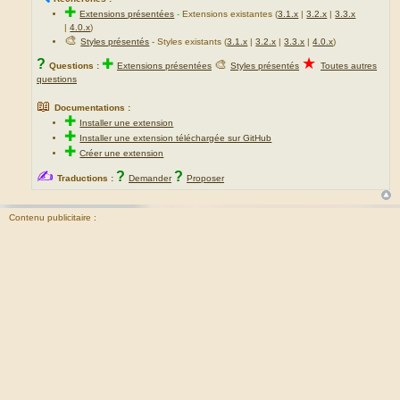
✚
Extensions présentées
-
Extensions existantes (
3.1.x
|
3.2.x
|
3.3.x
|
4.0.x
)
🎨
Styles présentés
- Styles existants (
3.1.x
|
3.2.x
|
3.3.x
|
4.0.x
)
★
?
✚
🎨
Questions :
Extensions présentées
Styles présentés
Toutes autres
questions
📖
Documentations :
✚
Installer une extension
✚
Installer une extension téléchargée sur GitHub
✚
Créer une extension
✍
?
?
Traductions :
Demander
Proposer
Contenu publicitaire :