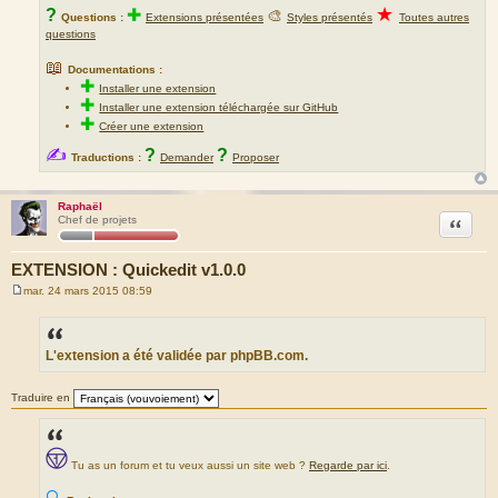
★
?
✚
🎨
Questions :
Extensions présentées
Styles présentés
Toutes autres
questions
📖
Documentations :
✚
Installer une extension
✚
Installer une extension téléchargée sur GitHub
✚
Créer une extension
✍
?
?
Traductions :
Demander
Proposer
Raphaël
Citation
Chef de projets
EXTENSION : Quickedit v1.0.0
mar. 24 mars 2015 08:59
M
e
s
s
a
L'extension a été validée par phpBB.com.
g
e
Traduire en
Tu as un forum et tu veux aussi un site web ?
Regarde par ici
.