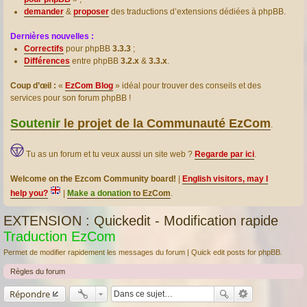
demander
&
proposer
des traductions d’extensions dédiées à phpBB.
Dernières nouvelles :
Correctifs
pour phpBB
3.3.3
;
Différences
entre phpBB
3.2.x
&
3.3.x
.
Coup d’œil :
«
EzCom Blog
» idéal pour trouver des conseils et des
services pour son forum phpBB !
Soutenir
le projet de la Communauté EzCom
.
Tu as un forum et tu veux aussi un site web ?
Regarde par ici
.
Welcome on the Ezcom Community board!
|
English visitors, may I
help you?
|
Make a donation
to EzCom
.
EXTENSION : Quickedit - Modification rapide
Traduction EzCom
Permet de modifier rapidement les messages du forum | Quick edit posts for phpBB.
Règles du forum
Répondre