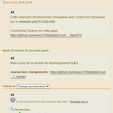
ven. 2 oct. 2015 21:49
M
e
s
s
a
Cette extension est désormais compatible avec l’extension présentée
g
sur le
viewtopic.php?f=11&t=440
.
e
Correctif de l’auteur sur cette page :
https://github.com/marc1706/phpbb3-ext- ... it/pull/75
.
Ajouté 15 minutes 25 secondes après :
Mise à jour de la version de développement
1.0.1
.
Journal des changements :
https://github.com/marc1706/phpbb3-ext-
... f...master
.
Traduire en
Tu as un forum et tu veux aussi un site web ?
Regarde par ici
.
🔍
Recherches :