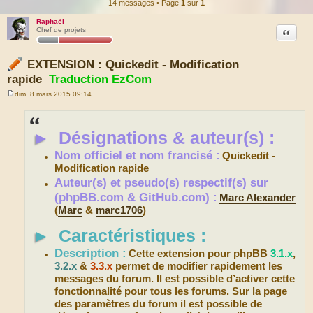
14 messages • Page
1
sur
1
Raphaël
Citation
Chef de projets
EXTENSION : Quickedit - Modification
rapide
Traduction EzCom
dim. 8 mars 2015 09:14
M
e
s
s
►
Désignations & auteur(s) :
a
g
e
Nom officiel et nom francisé :
Quickedit -
Modification rapide
Auteur(s) et pseudo(s) respectif(s) sur
(phpBB.com & GitHub.com) :
Marc Alexander
(
Marc
&
marc1706
)
►
Caractéristiques :
Description :
Cette extension pour phpBB
3.1.x
,
3.2.x
&
3.3.x
permet de modifier rapidement les
messages du forum. Il est possible d’activer cette
fonctionnalité pour tous les forums. Sur la page
des paramètres du forum il est possible de