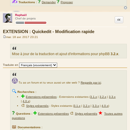
✍
?
?
Traductions :
Demander
Proposer
Raphaël
Citation
Chef de projets
EXTENSION : Quickedit - Modification rapide
mar. 18 avr. 2017 23:21
M
e
s
s
a
Mise à jour de la traduction et ajout d'informations pour phpBB
3.2.x
.
g
e
Traduire en
Tu as un forum et tu veux aussi un site web ?
Regarde par ici
.
🔍
Recherches :
✚
Extensions présentées
-
Extensions existantes (
3.1.x
|
3.2.x
|
3.3.x
|
4.0.x
)
🎨
Styles présentés
- Styles existants (
3.1.x
|
3.2.x
|
3.3.x
|
4.0.x
)
★
?
✚
🎨
Questions :
Extensions présentées
Styles présentés
Toutes autres
questions
📖
Documentations :