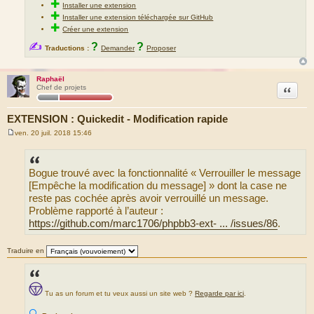
✚
Installer une extension
✚
Installer une extension téléchargée sur GitHub
✚
Créer une extension
✍
?
?
Traductions :
Demander
Proposer
Raphaël
Citation
Chef de projets
EXTENSION : Quickedit - Modification rapide
ven. 20 juil. 2018 15:46
M
e
s
s
Bogue trouvé avec la fonctionnalité « Verrouiller le message
a
g
[Empêche la modification du message] » dont la case ne
e
reste pas cochée après avoir verrouillé un message.
Problème rapporté à l’auteur :
https://github.com/marc1706/phpbb3-ext- ... /issues/86
.
Traduire en
Tu as un forum et tu veux aussi un site web ?
Regarde par ici
.