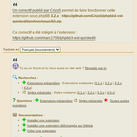
s
s
a
Un correctif publié par Crizz0
permet de faire fonctionner cette
g
extension sous phpBB
3.2.x
:
https://github.com/Crizz0/phpbb3-ext-
e
quickedit/archive/issue/83.zip
.
Ce correctif a été intégré à l’extension :
https://github.com/marc1706/phpbb3-ext-quickedit
.
Traduire en
Tu as un forum et tu veux aussi un site web ?
Regarde par ici
.
🔍
Recherches :
✚
Extensions présentées
-
Extensions existantes (
3.1.x
|
3.2.x
|
3.3.x
|
4.0.x
)
🎨
Styles présentés
- Styles existants (
3.1.x
|
3.2.x
|
3.3.x
|
4.0.x
)
★
?
✚
🎨
Questions :
Extensions présentées
Styles présentés
Toutes autres
questions
📖
Documentations :
✚
Installer une extension
✚
Installer une extension téléchargée sur GitHub
✚
Créer une extension