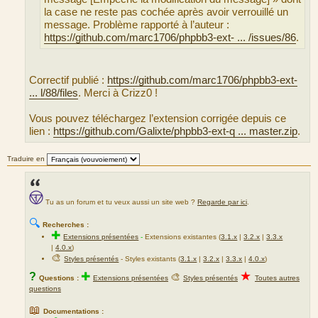
la case ne reste pas cochée après avoir verrouillé un
c
message. Problème rapporté à l’auteur :
e
https://github.com/marc1706/phpbb3-ext- ... /issues/86
.
d
u
m
e
Correctif publié :
https://github.com/marc1706/phpbb3-ext-
s
... l/88/files
. Merci à Crizz0 !
s
a
Vous pouvez téléchargez l’extension corrigée depuis ce
g
lien :
https://github.com/Galixte/phpbb3-ext-q ... master.zip
.
e
Traduire en
Tu as un forum et tu veux aussi un site web ?
Regarde par ici
.
🔍
Recherches :
✚
Extensions présentées
-
Extensions existantes (
3.1.x
|
3.2.x
|
3.3.x
|
4.0.x
)
🎨
Styles présentés
- Styles existants (
3.1.x
|
3.2.x
|
3.3.x
|
4.0.x
)
★
?
✚
🎨
Questions :
Extensions présentées
Styles présentés
Toutes autres
questions
📖
Documentations :