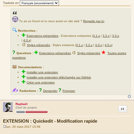
Traduire en
Tu as un forum et tu veux aussi un site web ?
Regarde par ici
.
🔍
Recherches :
✚
Extensions présentées
-
Extensions existantes (
3.1.x
|
3.2.x
|
3.3.x
|
4.0.x
)
🎨
Styles présentés
- Styles existants (
3.1.x
|
3.2.x
|
3.3.x
|
4.0.x
)
★
?
✚
🎨
Questions :
Extensions présentées
Styles présentés
Toutes autres
questions
📖
Documentations :
✚
Installer une extension
✚
Installer une extension téléchargée sur GitHub
✚
Créer une extension
✍
?
?
Traductions :
Demander
Proposer
Raphaël
Citation
Chef de projets
EXTENSION : Quickedit - Modification rapide
lun. 20 mars 2017 15:58
M
e