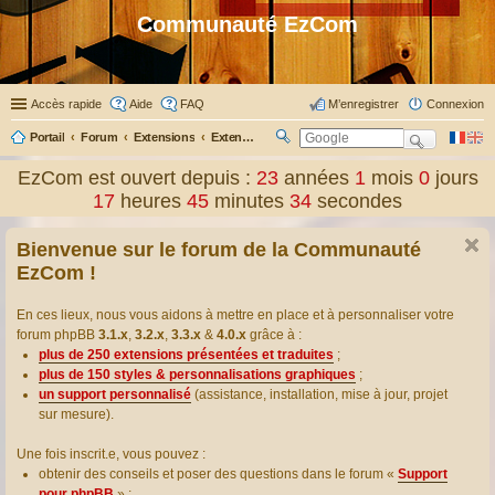
Communauté EzCom
Accès rapide
Aide
FAQ
M’enregistrer
Connexion
Portail
Forum
Extensions
Extensions présentées & traduites
R
ec
EzCom est ouvert depuis :
23
années
1
mois
0
jours
her
17
heures
45
minutes
35
secondes
ch
er
Bienvenue sur le forum de la Communauté
EzCom !
En ces lieux, nous vous aidons à mettre en place et à personnaliser votre
forum phpBB
3.1.x
,
3.2.x
,
3.3.x
&
4.0.x
grâce à :
plus de 250 extensions présentées et traduites
;
plus de 150 styles & personnalisations graphiques
;
un support personnalisé
(assistance, installation, mise à jour, projet
sur mesure).
Une fois inscrit.e, vous pouvez :
obtenir des conseils et poser des questions dans le forum «
Support
pour phpBB
» ;