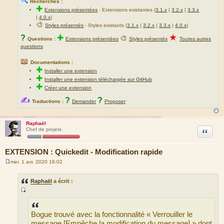
🔍
Recherches :
✚
Extensions présentées
-
Extensions existantes (
3.1.x
|
3.2.x
|
3.3.x
|
4.0.x
)
🎨
Styles présentés
- Styles existants (
3.1.x
|
3.2.x
|
3.3.x
|
4.0.x
)
★
?
✚
🎨
Questions :
Extensions présentées
Styles présentés
Toutes autres
questions
📖
Documentations :
✚
Installer une extension
✚
Installer une extension téléchargée sur GitHub
✚
Créer une extension
✍
?
?
Traductions :
Demander
Proposer
Raphaël
Citation
Chef de projets
EXTENSION : Quickedit - Modification rapide
mer. 1 avr. 2020 16:02
M
e
s
Raphaël
a écrit :
s
a
S
g
e
o
Bogue trouvé avec la fonctionnalité « Verrouiller le
u
message [Empêche la modification du message] » dont
r