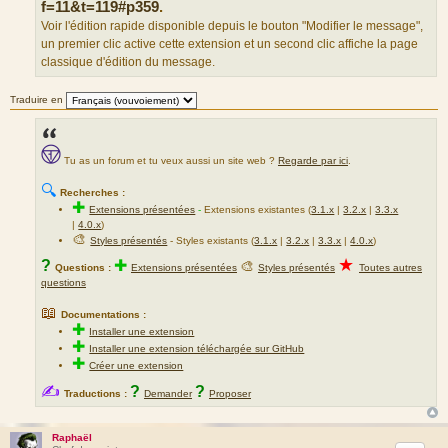
f=11&t=119#p359
.
Voir l'édition rapide disponible depuis le bouton "Modifier le message",
un premier clic active cette extension et un second clic affiche la page
classique d'édition du message.
Traduire en
Tu as un forum et tu veux aussi un site web ?
Regarde par ici
.
🔍
Recherches :
✚
Extensions présentées
-
Extensions existantes (
3.1.x
|
3.2.x
|
3.3.x
|
4.0.x
)
🎨
Styles présentés
- Styles existants (
3.1.x
|
3.2.x
|
3.3.x
|
4.0.x
)
★
?
✚
🎨
Questions :
Extensions présentées
Styles présentés
Toutes autres
questions
📖
Documentations :
✚
Installer une extension
✚
Installer une extension téléchargée sur GitHub
✚
Créer une extension
✍
?
?
Traductions :
Demander
Proposer
Raphaël