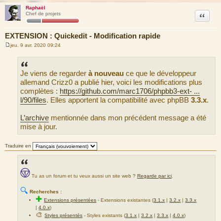
Raphaël
Citation
Chef de projets
EXTENSION : Quickedit - Modification rapide
jeu. 9 avr. 2020 09:24
M
e
s
s
Je viens de regarder
à nouveau
ce que le développeur
a
g
allemand Crizz0 a publié hier, voici les modifications plus
e
complètes :
https://github.com/marc1706/phpbb3-ext- ...
l/90/files
. Elles apportent la compatibilité avec phpBB
3.3.x
.
L’archive
mentionnée dans mon précédent message a été
mise à jour.
Traduire en
Tu as un forum et tu veux aussi un site web ?
Regarde par ici
.
🔍
Recherches :
✚
Extensions présentées
-
Extensions existantes (
3.1.x
|
3.2.x
|
3.3.x
|
4.0.x
)
🎨
Styles présentés
- Styles existants (
3.1.x
|
3.2.x
|
3.3.x
|
4.0.x
)