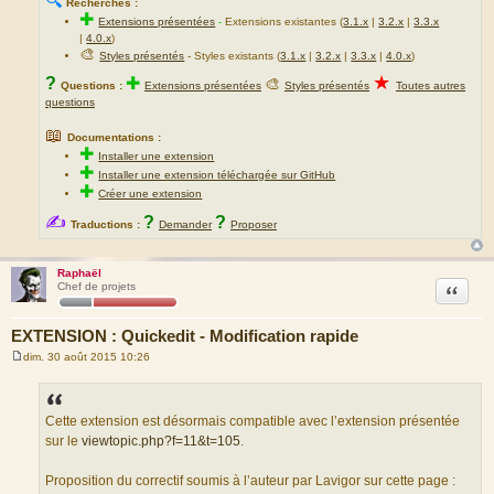
🔍
Recherches :
✚
Extensions présentées
-
Extensions existantes (
3.1.x
|
3.2.x
|
3.3.x
|
4.0.x
)
🎨
Styles présentés
- Styles existants (
3.1.x
|
3.2.x
|
3.3.x
|
4.0.x
)
★
?
✚
🎨
Questions :
Extensions présentées
Styles présentés
Toutes autres
questions
📖
Documentations :
✚
Installer une extension
✚
Installer une extension téléchargée sur GitHub
✚
Créer une extension
✍
?
?
Traductions :
Demander
Proposer
Raphaël
Citation
Chef de projets
EXTENSION : Quickedit - Modification rapide
dim. 30 août 2015 10:26
M
e
s
s
a
Cette extension est désormais compatible avec l’extension présentée
g
sur le
viewtopic.php?f=11&t=105
.
e
Proposition du correctif soumis à l’auteur par Lavigor sur cette page :