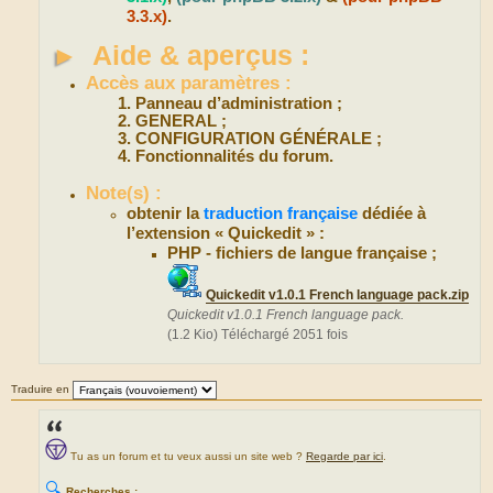
3.3.x)
.
►
Aide & aperçus :
Accès aux paramètres :
Panneau d’administration ;
GENERAL ;
CONFIGURATION GÉNÉRALE ;
Fonctionnalités du forum.
Note(s) :
obtenir la
traduction française
dédiée à
l’extension « Quickedit » :
PHP - fichiers de langue française ;
Quickedit v1.0.1 French language pack.zip
Quickedit v1.0.1 French language pack.
(1.2 Kio) Téléchargé 2051 fois
Traduire en
Tu as un forum et tu veux aussi un site web ?
Regarde par ici
.
🔍
Recherches :