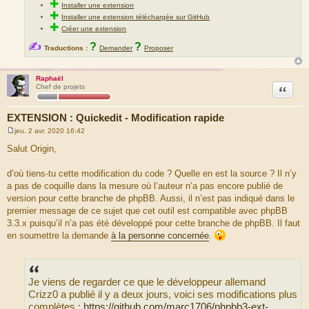
✚
Installer une extension
✚
Installer une extension téléchargée sur GitHub
✚
Créer une extension
✍
?
?
Traductions :
Demander
Proposer
Raphaël
Citation
Chef de projets
EXTENSION : Quickedit - Modification rapide
jeu. 2 avr. 2020 16:42
M
e
Salut Origin,
s
s
a
d’où tiens-tu cette modification du code ? Quelle en est la source ? Il n’y
g
a pas de coquille dans la mesure où l’auteur n’a pas encore publié de
e
version pour cette branche de phpBB. Aussi, il n’est pas indiqué dans le
premier message de ce sujet que cet outil est compatible avec phpBB
3.3.x puisqu’il n’a pas été développé pour cette branche de phpBB. Il faut
en soumettre la demande
à la personne concernée
.
Je viens de regarder ce que le développeur allemand
Crizz0 a publié il y a deux jours, voici ses modifications plus
complètes :
https://github.com/marc1706/phpbb3-ext- ...