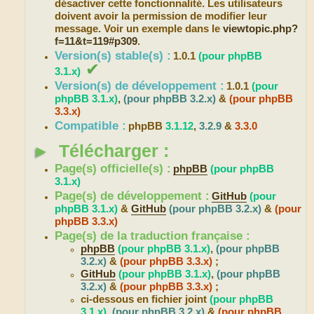
désactiver cette fonctionnalité. Les utilisateurs
doivent avoir la permission de modifier leur
message. Voir un exemple dans le
viewtopic.php?
f=11&t=119#p309
.
Version(s) stable(s) :
1.0.1
(pour phpBB
✔
3.1.x)
Version(s) de développement :
1.0.1
(pour
phpBB 3.1.x)
,
(pour phpBB 3.2.x)
&
(pour phpBB
3.3.x)
Compatible :
phpBB
3.1.12
,
3.2.9
&
3.3.0
►
Télécharger :
Page(s) officielle(s) :
phpBB
(pour phpBB
3.1.x)
Page(s) de développement :
GitHub
(pour
phpBB 3.1.x)
&
GitHub
(pour phpBB 3.2.x)
&
(pour
phpBB 3.3.x)
Page(s) de la traduction française :
phpBB
(pour phpBB 3.1.x)
,
(pour phpBB
3.2.x)
&
(pour phpBB 3.3.x)
;
GitHub
(pour phpBB 3.1.x)
,
(pour phpBB
3.2.x)
&
(pour phpBB 3.3.x)
;
ci-dessous en fichier joint
(pour phpBB
3.1.x)
,
(pour phpBB 3.2.x)
&
(pour phpBB