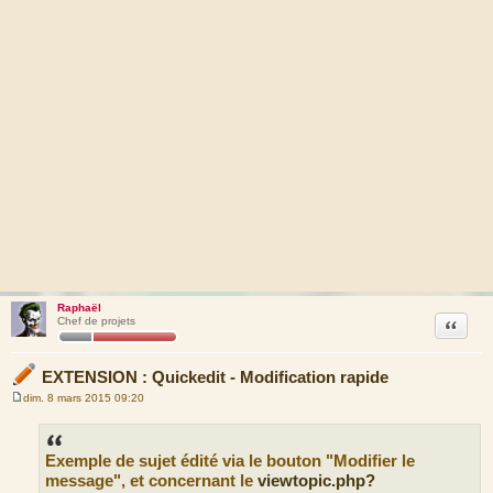
Raphaël
Citation
Chef de projets
EXTENSION : Quickedit - Modification rapide
dim. 8 mars 2015 09:20
M
e
s
s
Exemple de sujet édité via le bouton "Modifier le
a
g
message", et concernant le
viewtopic.php?
e