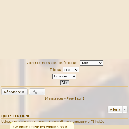
Afficher les messages postés depuis :
Trier par
Répondre
14 messages • Page
1
sur
1
Aller à
QUI EST EN LIGNE
Utilisateurs parcourant ce forum : Aucun utilisateur enregistré et 76 invités
Ce forum utilise les cookies pour