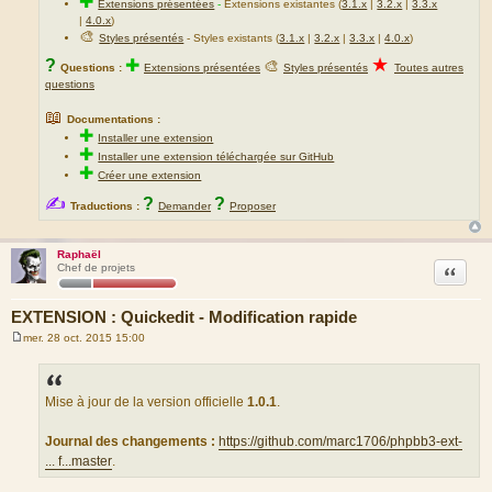
✚
Extensions présentées
-
Extensions existantes (
3.1.x
|
3.2.x
|
3.3.x
|
4.0.x
)
🎨
Styles présentés
- Styles existants (
3.1.x
|
3.2.x
|
3.3.x
|
4.0.x
)
★
?
✚
🎨
Questions :
Extensions présentées
Styles présentés
Toutes autres
questions
📖
Documentations :
✚
Installer une extension
✚
Installer une extension téléchargée sur GitHub
✚
Créer une extension
✍
?
?
Traductions :
Demander
Proposer
Raphaël
Citation
Chef de projets
EXTENSION : Quickedit - Modification rapide
mer. 28 oct. 2015 15:00
M
e
s
s
a
Mise à jour de la version officielle
1.0.1
.
g
e
Journal des changements :
https://github.com/marc1706/phpbb3-ext-
... f...master
.