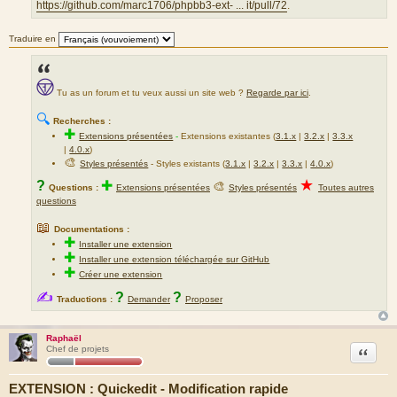
https://github.com/marc1706/phpbb3-ext- ... it/pull/72
.
Traduire en
Tu as un forum et tu veux aussi un site web ?
Regarde par ici
.
🔍
Recherches :
✚
Extensions présentées
-
Extensions existantes (
3.1.x
|
3.2.x
|
3.3.x
|
4.0.x
)
🎨
Styles présentés
- Styles existants (
3.1.x
|
3.2.x
|
3.3.x
|
4.0.x
)
★
?
✚
🎨
Questions :
Extensions présentées
Styles présentés
Toutes autres
questions
📖
Documentations :
✚
Installer une extension
✚
Installer une extension téléchargée sur GitHub
✚
Créer une extension
✍
?
?
Traductions :
Demander
Proposer
Raphaël
Citation
Chef de projets
EXTENSION : Quickedit - Modification rapide