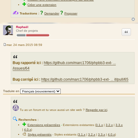
✚
Créer une extension
✍
?
?
Traductions :
Demander
Proposer
Raphaël
Citation
Chef de projets
mar. 24 mars 2015 08:59
M
e
s
s
a
Bug rapporté ici :
https://github.com/marc1706/phpbb3-ext- ...
g
/issues/64
e
Bug corrigé ici :
https://github.com/marc1706/phpbb3-ext- ... it/pull/65
Traduire en
Tu as un forum et tu veux aussi un site web ?
Regarde par ici
.
🔍
Recherches :
✚
Extensions présentées
-
Extensions existantes (
3.1.x
|
3.2.x
|
3.3.x
|
4.0.x
)
🎨
Styles présentés
- Styles existants (
3.1.x
|
3.2.x
|
3.3.x
|
4.0.x
)