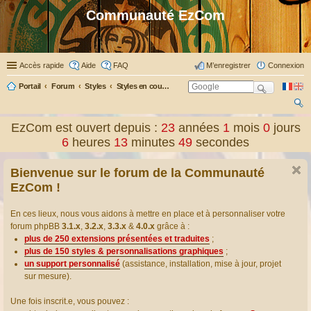
Communauté EzCom
Accès rapide
Aide
FAQ
M’enregistrer
Connexion
Portail
Forum
Styles
Styles en cours de conception
ec
EzCom est ouvert depuis :
23
années
1
mois
0
jours
her
6
heures
13
minutes
49
secondes
ch
Bienvenue sur le forum de la Communauté
er
EzCom !
En ces lieux, nous vous aidons à mettre en place et à personnaliser votre
forum phpBB
3.1.x
,
3.2.x
,
3.3.x
&
4.0.x
grâce à :
plus de 250 extensions présentées et traduites
;
plus de 150 styles & personnalisations graphiques
;
un support personnalisé
(assistance, installation, mise à jour, projet
sur mesure).
Une fois inscrit.e, vous pouvez :