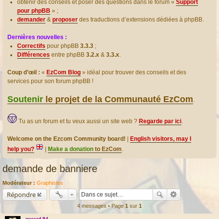
obtenir des conseils et poser des questions dans le forum «
Support
pour phpBB
» ;
demander
&
proposer
des traductions d’extensions dédiées à phpBB.
Dernières nouvelles :
Correctifs
pour phpBB
3.3.3
;
Différences
entre phpBB
3.2.x
&
3.3.x
.
Coup d’œil :
«
EzCom Blog
» idéal pour trouver des conseils et des
services pour son forum phpBB !
Soutenir
le projet de la Communauté EzCom
.
Tu as un forum et tu veux aussi un site web ?
Regarde par ici
.
Welcome on the Ezcom Community board!
|
English visitors, may I
help you?
|
Make a donation
to EzCom
.
demande de banniere
Modérateur :
Graphistes
Répondre
4 messages • Page
1
sur
1
gerard 94