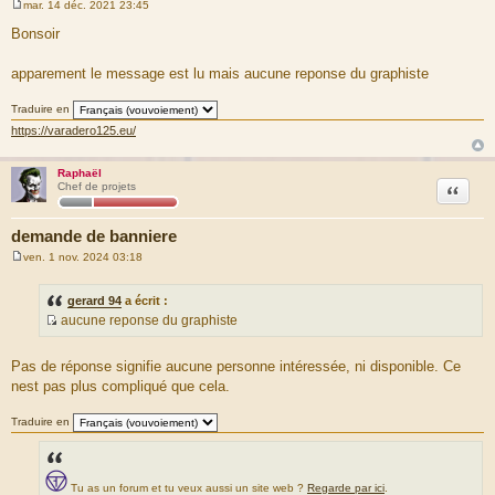
mar. 14 déc. 2021 23:45
M
e
Bonsoir
s
s
a
apparement le message est lu mais aucune reponse du graphiste
g
e
Traduire en
https://varadero125.eu/
Raphaël
Citation
Chef de projets
demande de banniere
ven. 1 nov. 2024 03:18
M
e
s
gerard 94
a écrit :
s
aucune reponse du graphiste
a
S
g
e
o
Pas de réponse signifie aucune personne intéressée, ni disponible. Ce
u
nest pas plus compliqué que cela.
r
c
Traduire en
e
d
u
Tu as un forum et tu veux aussi un site web ?
Regarde par ici
.
m