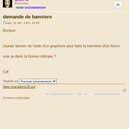
Citation
EzComien
demande de banniere
sam. 11 déc. 2021 13:58
M
e
Bonjour
s
s
a
g
j'aurais besoin de l'aide d'un graphiste pour faire la banniere d'un forum
e
suis je dans la bonne rubrique ?
Cdt
Traduire en
https://varadero125.eu/
Contenu publicitaire :