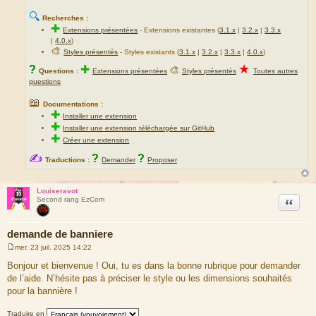
e
🔍
Recherches :
s
✚
Extensions présentées
-
Extensions existantes (
3.1.x
|
3.2.x
|
3.3.x
s
|
4.0.x
)
a
🎨
Styles présentés
- Styles existants (
3.1.x
|
3.2.x
|
3.3.x
|
4.0.x
)
g
★
?
✚
🎨
Questions :
Extensions présentées
Styles présentés
Toutes autres
e
questions
📖
Documentations :
✚
Installer une extension
✚
Installer une extension téléchargée sur GitHub
✚
Créer une extension
✍
?
?
Traductions :
Demander
Proposer
Louiseravot
Citation
Second rang EzCom
demande de banniere
mer. 23 juil. 2025 14:22
M
e
Bonjour et bienvenue ! Oui, tu es dans la bonne rubrique pour demander
s
de l’aide. N’hésite pas à préciser le style ou les dimensions souhaités
s
a
pour la bannière !
g
e
Traduire en