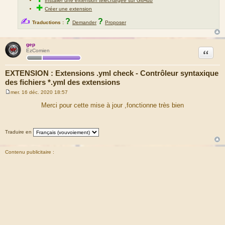
Installer une extension téléchargée sur GitHub
✚
Créer une extension
✍
?
?
Traductions :
Demander
Proposer
gep
Citation
EzComien
EXTENSION : Extensions .yml check - Contrôleur syntaxique
des fichiers *.yml des extensions
mer. 16 déc. 2020 18:57
M
e
Merci pour cette mise à jour ,fonctionne très bien
s
s
a
g
Traduire en
e
Contenu publicitaire :