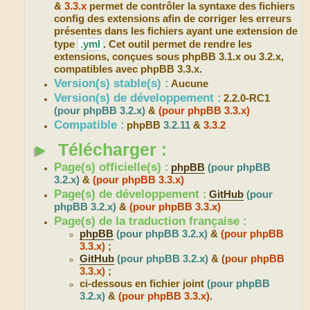
&
3.3.x
permet de contrôler la syntaxe des fichiers
config des extensions afin de corriger les erreurs
présentes dans les fichiers ayant une extension de
type
.yml
. Cet outil permet de rendre les
extensions, conçues sous phpBB 3.1.x ou 3.2.x,
compatibles avec phpBB 3.3.x.
Version(s) stable(s) :
Aucune
Version(s) de développement :
2.2.0-RC1
(pour phpBB 3.2.x)
&
(pour phpBB 3.3.x)
Compatible :
phpBB
3.2.11
&
3.3.2
►
Télécharger :
Page(s) officielle(s) :
phpBB
(pour phpBB
3.2.x)
&
(pour phpBB 3.3.x)
Page(s) de développement :
GitHub
(pour
phpBB 3.2.x)
&
(pour phpBB 3.3.x)
Page(s) de la traduction française :
phpBB
(pour phpBB 3.2.x)
&
(pour phpBB
3.3.x)
;
GitHub
(pour phpBB 3.2.x)
&
(pour phpBB
3.3.x)
;
ci-dessous en fichier joint
(pour phpBB
3.2.x)
&
(pour phpBB 3.3.x)
.