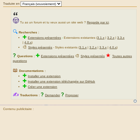
Traduire en
Tu as un forum et tu veux aussi un site web ?
Regarde par ici
.
🔍
Recherches :
✚
Extensions présentées
-
Extensions existantes (
3.1.x
|
3.2.x
|
3.3.x
|
4.0.x
)
🎨
Styles présentés
- Styles existants (
3.1.x
|
3.2.x
|
3.3.x
|
4.0.x
)
★
?
✚
🎨
Questions :
Extensions présentées
Styles présentés
Toutes autres
questions
📖
Documentations :
✚
Installer une extension
✚
Installer une extension téléchargée sur GitHub
✚
Créer une extension
✍
?
?
Traductions :
Demander
Proposer
Contenu publicitaire :