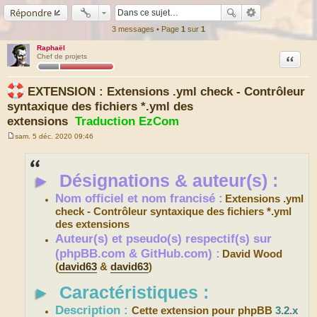
Répondre
3 messages • Page
1
sur
1
Raphaël
Citation
Chef de projets
EXTENSION : Extensions .yml check - Contrôleur
syntaxique des fichiers *.yml des
extensions
Traduction EzCom
sam. 5 déc. 2020 09:46
M
e
s
s
►
Désignations & auteur(s) :
a
g
e
Nom officiel et nom francisé :
Extensions .yml
check - Contrôleur syntaxique des fichiers *.yml
des extensions
Auteur(s) et pseudo(s) respectif(s) sur
(phpBB.com & GitHub.com) :
David Wood
(
david63
&
david63
)
►
Caractéristiques :
Description :
Cette extension pour phpBB
3.2.x