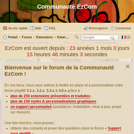
Communauté EzCom
Accès rapide
Aide
FAQ
M’enregistrer
Connexion
Portail
Forum
Extensions
Extensions présentées & traduites
R
ec
EzCom est ouvert depuis :
23
années
1
mois
0
jours
her
15
heures
46
minutes
4
secondes
ch
er
Bienvenue sur le forum de la Communauté
EzCom !
En ces lieux, nous vous aidons à mettre en place et à personnaliser votre
forum phpBB
3.1.x
,
3.2.x
,
3.3.x
&
4.0.x
grâce à :
plus de 250 extensions présentées et traduites
;
plus de 150 styles & personnalisations graphiques
;
un support personnalisé
(assistance, installation, mise à jour, projet
sur mesure).
Une fois inscrit.e, vous pouvez :
obtenir des conseils et poser des questions dans le forum «
Support
pour phpBB
» ;