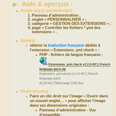
►
Aide & aperçus :
Accès au(x) paramètre(s) :
Panneau d’administration ;
onglet « PERSONNALISER » ;
catégorie « GESTION DES EXTENSIONS » ;
page « Contrôler les fichiers *.yml des
extensions » .
Note(s) :
obtenir la
traduction française
dédiée à
l’extension « Extensions .yml check » :
PHP - fichiers de langue française ;
Extensions .yml check v2.2.0-RC1 French
language pack.zip
Extensions .yml check v2.2.0-RC1 French
language pack.
(6.24 Kio) Téléchargé 1192 fois
Illustration(s) :
Faire un clic droit sur l’image « Ouvrir dans
un nouvel onglet… » pour afficher l’image
dans ses dimensions originales :
Panneau d’administration - Vue
d’ensemble :