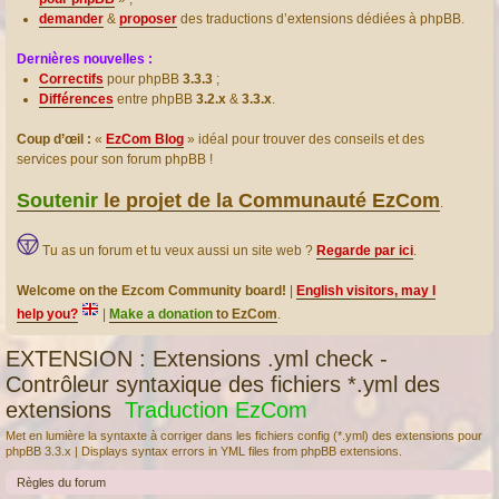
demander
&
proposer
des traductions d’extensions dédiées à phpBB.
Dernières nouvelles :
Correctifs
pour phpBB
3.3.3
;
Différences
entre phpBB
3.2.x
&
3.3.x
.
Coup d’œil :
«
EzCom Blog
» idéal pour trouver des conseils et des
services pour son forum phpBB !
Soutenir
le projet de la Communauté EzCom
.
Tu as un forum et tu veux aussi un site web ?
Regarde par ici
.
Welcome on the Ezcom Community board!
|
English visitors, may I
help you?
|
Make a donation
to EzCom
.
EXTENSION : Extensions .yml check -
Contrôleur syntaxique des fichiers *.yml des
extensions
Traduction EzCom
Met en lumière la syntaxte à corriger dans les fichiers config (*.yml) des extensions pour
phpBB 3.3.x | Displays syntax errors in YML files from phpBB extensions.
Règles du forum