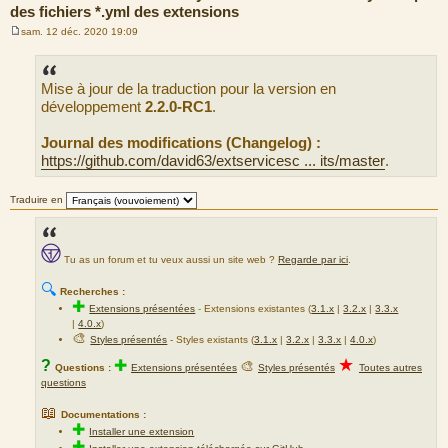
des fichiers *.yml des extensions
sam. 12 déc. 2020 19:09
M
e
s
s
Mise à jour de la traduction pour la version en
a
g
développement
2.2.0-RC1
.
e
Journal des modifications (Changelog) :
https://github.com/david63/extservicesc ... its/master
.
Traduire en
Tu as un forum et tu veux aussi un site web ?
Regarde par ici
.
🔍
Recherches :
✚
Extensions présentées
-
Extensions existantes (
3.1.x
|
3.2.x
|
3.3.x
|
4.0.x
)
🎨
Styles présentés
- Styles existants (
3.1.x
|
3.2.x
|
3.3.x
|
4.0.x
)
★
?
✚
🎨
Questions :
Extensions présentées
Styles présentés
Toutes autres
questions
📖
Documentations :
✚
Installer une extension
✚