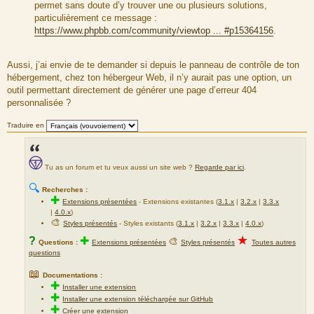
permet sans doute d’y trouver une ou plusieurs solutions,
particulièrement ce message :
https://www.phpbb.com/community/viewtop ... #p15364156
.
Aussi, j’ai envie de te demander si depuis le panneau de contrôle de ton
hébergement, chez ton hébergeur Web, il n’y aurait pas une option, un
outil permettant directement de générer une page d’erreur 404
personnalisée ?
Traduire en
Tu as un forum et tu veux aussi un site web ?
Regarde par ici
.
🔍
Recherches :
✚
Extensions présentées
-
Extensions existantes (
3.1.x
|
3.2.x
|
3.3.x
|
4.0.x
)
🎨
Styles présentés
- Styles existants (
3.1.x
|
3.2.x
|
3.3.x
|
4.0.x
)
★
?
✚
🎨
Questions :
Extensions présentées
Styles présentés
Toutes autres
questions
📖
Documentations :
✚
Installer une extension
✚
Installer une extension téléchargée sur GitHub
✚
Créer une extension