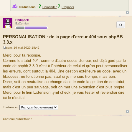
✍
?
?
Traductions :
Demander
Proposer
PhilippeB
Citation
EzComien
PERSONALISATION : de la page d’erreur 404 sous phpBB
3.3.x
sam. 16 mai 2020 18:42
M
e
Merci pour ta réponse.
s
Comme le statut 404, comme d'autre codes d'erreur, est déjà géré par le
s
a
code de phpbb 3.3.0 c'est à l'intérieur de celui-ci qu'on peut personnaliser
g
les erreurs, dont surtout la 404. Une gestion extérieure au code, avec un
e
htaccess, ne fonctionne pas, sauf si je me suis trompé, mais bon.
Donc, soit on neutralise ou change dans le code la gestion de ce statut,
mais c'est un peu sauvage, soit on met une extension c'est plus propre.
Merci pour le lien Extension .yml check, je vais tester et reviendrai dire
ici le résultat.
Traduire en
Contenu publicitaire :