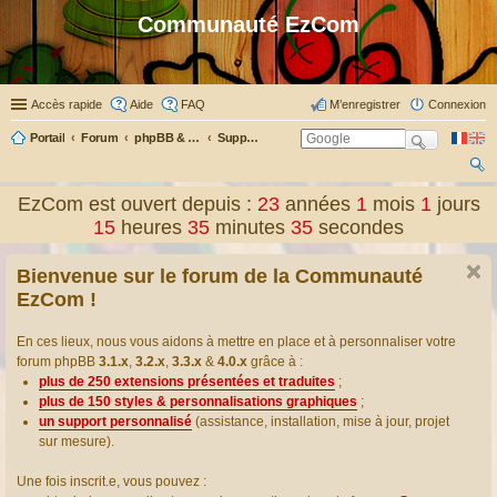
Communauté EzCom
Accès rapide
Aide
FAQ
M’enregistrer
Connexion
Portail
Forum
phpBB & Co
Support pour phpBB
ec
EzCom est ouvert depuis :
23
années
1
mois
1
jours
her
15
heures
35
minutes
35
secondes
ch
Bienvenue sur le forum de la Communauté
er
EzCom !
En ces lieux, nous vous aidons à mettre en place et à personnaliser votre
forum phpBB
3.1.x
,
3.2.x
,
3.3.x
&
4.0.x
grâce à :
plus de 250 extensions présentées et traduites
;
plus de 150 styles & personnalisations graphiques
;
un support personnalisé
(assistance, installation, mise à jour, projet
sur mesure).
Une fois inscrit.e, vous pouvez :