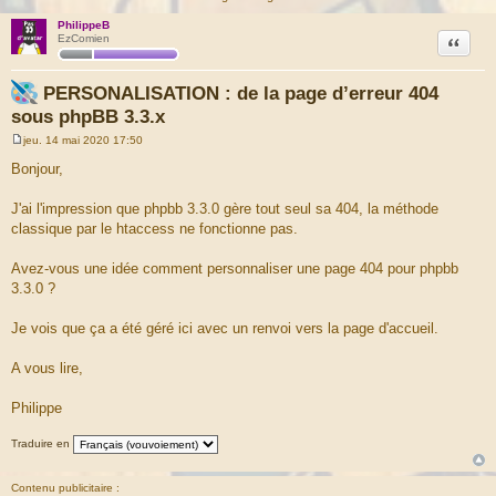
PhilippeB
Citation
EzComien
PERSONALISATION : de la page d’erreur 404
sous phpBB 3.3.x
jeu. 14 mai 2020 17:50
M
e
Bonjour,
s
s
a
J'ai l'impression que phpbb 3.3.0 gère tout seul sa 404, la méthode
g
classique par le htaccess ne fonctionne pas.
e
Avez-vous une idée comment personnaliser une page 404 pour phpbb
3.3.0 ?
Je vois que ça a été géré ici avec un renvoi vers la page d'accueil.
A vous lire,
Philippe
Traduire en
Contenu publicitaire :