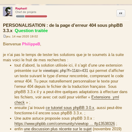
Raphaël
Citation
Chef de projets
PERSONALISATION : de la page d’erreur 404 sous phpBB
3.3.x
Question traitée
jeu. 14 mai 2020 19:02
M
e
Bienvenue
PhilippeB
,
s
s
a
je n’ai pas le temps de tester les solutions que je te soumets à la suite
g
mais voici le fruit de mes recherches :
e
tout d’abord, la solution utilisée ici, il s’agit d’une une extension
présentée sur le
viewtopic.php?f=11&t=431
qui permet d’afficher
un texte suivant le type d’erreur rencontrée, comprenant le code
erreur 404. Tu peux naturellement personnaliser le texte pour
l’erreur 404 depuis le fichier de la traduction française. Sous
phpBB 3.3.x il y a peut-être quelques adaptations à effectuer dans
les fichiers, voir avec cet outil pour vérifier «
Extensions .yml
check
» ;
ensuite j’ai trouvé
ce tutoriel sous phpBB 3.0.x
, aussi peut-être
fonctionne-t-il encore sous phpBB 3.3.x. ;
Une autre astuce proposée sous phpBB 3.0.x :
https://www.phpbb.com/community/viewtop ... #p13538326
;
enfin
une discussion plus récente sur le sujet
(novembre 2019)