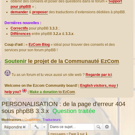
obtenir des conseils et poser des questions dans le forum «
Support
pour phpBB
» ;
demander
&
proposer
des traductions d’extensions dédiées à phpBB.
Dernières nouvelles :
Correctifs
pour phpBB
3.3.3
;
Différences
entre phpBB
3.2.x
&
3.3.x
.
Coup d’œil :
«
EzCom Blog
» idéal pour trouver des conseils et des
services pour son forum phpBB !
Soutenir
le projet de la Communauté EzCom
.
Tu as un forum et tu veux aussi un site web ?
Regarde par ici
.
Welcome on the Ezcom Community board!
|
English visitors, may I
help you?
|
Make a donation
to EzCom
.
PERSONALISATION : de la page d’erreur 404
sous phpBB 3.3.x
Question traitée
Modérateurs :
Graphistes
,
Traducteurs
Répondre
3 messages • Page
1
sur
1