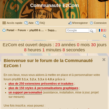
Communauté EzCom
Accès rapide
Aide
FAQ
M’enregistrer
Connexion
Portail
Forum
phpBB & Co
Support pour phpBB
ec
EzCom est ouvert depuis :
23
années
0
mois
30
jours
her
8
heures
1
minutes
8
secondes
ch
Bienvenue sur le forum de la Communauté
er
EzCom !
En ces lieux, nous vous aidons à mettre en place et à personnaliser votre
forum phpBB
3.1.x
,
3.2.x
,
3.3.x
&
4.0.x
grâce à :
plus de 250 extensions présentées et traduites
;
plus de 150 styles & personnalisations graphiques
;
un support personnalisé
(assistance, installation, mise à jour, projet
sur mesure).
Une fois inscrit.e, vous pouvez :