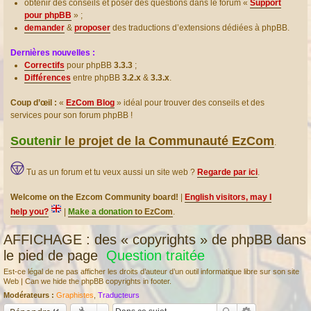
obtenir des conseils et poser des questions dans le forum «
Support
pour phpBB
» ;
demander
&
proposer
des traductions d’extensions dédiées à phpBB.
Dernières nouvelles :
Correctifs
pour phpBB
3.3.3
;
Différences
entre phpBB
3.2.x
&
3.3.x
.
Coup d’œil :
«
EzCom Blog
» idéal pour trouver des conseils et des
services pour son forum phpBB !
Soutenir
le projet de la Communauté EzCom
.
Tu as un forum et tu veux aussi un site web ?
Regarde par ici
.
Welcome on the Ezcom Community board!
|
English visitors, may I
help you?
|
Make a donation
to EzCom
.
AFFICHAGE : des « copyrights » de phpBB dans
le pied de page
Question traitée
Est-ce légal de ne pas afficher les droits d’auteur d’un outil informatique libre sur son site
Web | Can we hide the phpBB copyrights in footer.
Modérateurs :
Graphistes
,
Traducteurs