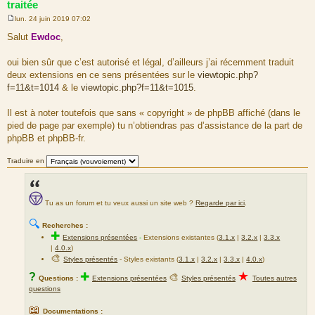
traitée
lun. 24 juin 2019 07:02
M
e
Salut
Ewdoc
,
s
s
a
oui bien sûr que c’est autorisé et légal, d’ailleurs j’ai récemment traduit
g
deux extensions en ce sens présentées sur le
viewtopic.php?
e
f=11&t=1014
& le
viewtopic.php?f=11&t=1015
.
Il est à noter toutefois que sans « copyright » de phpBB affiché (dans le
pied de page par exemple) tu n’obtiendras pas d’assistance de la part de
phpBB et phpBB-fr.
Traduire en
Tu as un forum et tu veux aussi un site web ?
Regarde par ici
.
🔍
Recherches :
✚
Extensions présentées
-
Extensions existantes (
3.1.x
|
3.2.x
|
3.3.x
|
4.0.x
)
🎨
Styles présentés
- Styles existants (
3.1.x
|
3.2.x
|
3.3.x
|
4.0.x
)
★
?
✚
🎨
Questions :
Extensions présentées
Styles présentés
Toutes autres
questions
📖
Documentations :