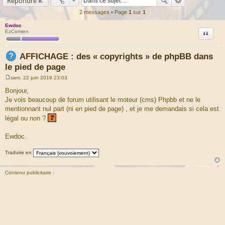
Répondre
2 messages • Page
1
sur
1
Ewdoc
Citation
EzComien
AFFICHAGE : des « copyrights » de phpBB dans
le pied de page
sam. 22 juin 2019 23:03
M
e
Bonjour,
s
Je vois beaucoup de forum utilisant le moteur (cms) Phpbb et ne le
s
a
mentionnant nul part (ni en pied de page) , et je me demandais si cela est
g
légal ou non ?
e
Ewdoc.
Traduire en
Contenu publicitaire :