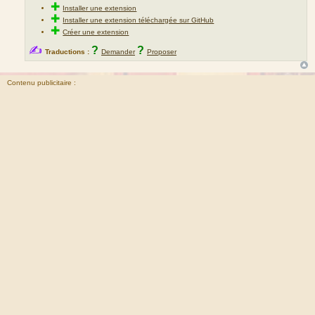
✚
Installer une extension
✚
Installer une extension téléchargée sur GitHub
✚
Créer une extension
✍
?
?
Traductions :
Demander
Proposer
Contenu publicitaire :