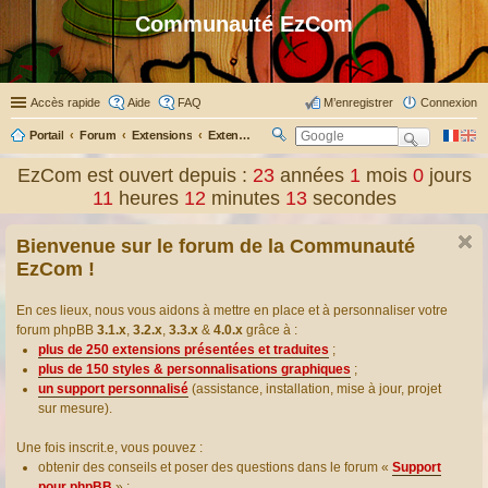
Communauté EzCom
Accès rapide
Aide
FAQ
M’enregistrer
Connexion
Portail
Forum
Extensions
Extensions présentées & traduites
R
ec
EzCom est ouvert depuis :
23
années
1
mois
0
jours
her
11
heures
12
minutes
14
secondes
ch
er
Bienvenue sur le forum de la Communauté
EzCom !
En ces lieux, nous vous aidons à mettre en place et à personnaliser votre
forum phpBB
3.1.x
,
3.2.x
,
3.3.x
&
4.0.x
grâce à :
plus de 250 extensions présentées et traduites
;
plus de 150 styles & personnalisations graphiques
;
un support personnalisé
(assistance, installation, mise à jour, projet
sur mesure).
Une fois inscrit.e, vous pouvez :
obtenir des conseils et poser des questions dans le forum «
Support
pour phpBB
» ;