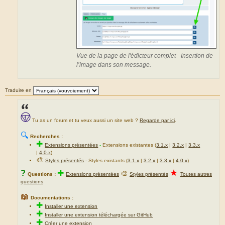
Vue de la page de l'édicteur complet - Insertion de
l’image dans son message.
Traduire en
Tu as un forum et tu veux aussi un site web ?
Regarde par ici
.
🔍
Recherches :
✚
Extensions présentées
-
Extensions existantes (
3.1.x
|
3.2.x
|
3.3.x
|
4.0.x
)
🎨
Styles présentés
- Styles existants (
3.1.x
|
3.2.x
|
3.3.x
|
4.0.x
)
★
?
✚
🎨
Questions :
Extensions présentées
Styles présentés
Toutes autres
questions
📖
Documentations :
✚
Installer une extension
✚
Installer une extension téléchargée sur GitHub
✚
Créer une extension