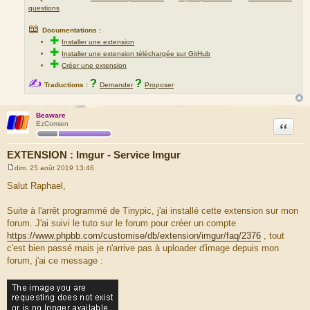
questions
📖
Documentations :
✚
Installer une extension
✚
Installer une extension téléchargée sur GitHub
✚
Créer une extension
✍
?
?
Traductions :
Demander
Proposer
Beaware
Citation
EzComien
EXTENSION : Imgur - Service Imgur
dim. 25 août 2019 13:46
M
e
Salut Raphael,
s
s
a
Suite à l'arrêt programmé de Tinypic, j'ai installé cette extension sur mon
g
forum. J'ai suivi le tuto sur le forum pour créer un compte
e
https://www.phpbb.com/customise/db/extension/imgur/faq/2376
, tout
c'est bien passé mais je n'arrive pas à uploader d'image depuis mon
forum, j'ai ce message :