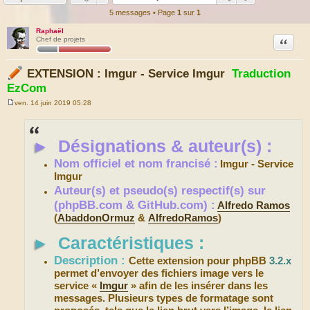
5 messages • Page
1
sur
1
Raphaël
Citation
Chef de projets
EXTENSION : Imgur - Service Imgur
Traduction
EzCom
ven. 14 juin 2019 05:28
M
e
s
s
►
Désignations & auteur(s) :
a
g
e
Nom officiel et nom francisé :
Imgur - Service
Imgur
Auteur(s) et pseudo(s) respectif(s) sur
(phpBB.com & GitHub.com) :
Alfredo Ramos
(
AbaddonOrmuz
&
AlfredoRamos
)
►
Caractéristiques :
Description :
Cette extension pour phpBB
3.2.x
permet d’envoyer des fichiers image vers le
service «
Imgur
» afin de les insérer dans les
messages. Plusieurs types de formatage sont