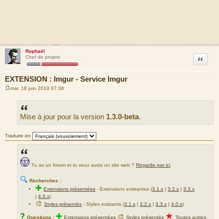
Raphaël
Citation
Chef de projets
EXTENSION : Imgur - Service Imgur
mar. 18 juin 2019 07:38
M
e
s
s
Mise à jour pour la version
1.3.0-beta
.
a
g
e
Traduire en
Tu as un forum et tu veux aussi un site web ?
Regarde par ici
.
🔍
Recherches :
✚
Extensions présentées
-
Extensions existantes (
3.1.x
|
3.2.x
|
3.3.x
|
4.0.x
)
🎨
Styles présentés
- Styles existants (
3.1.x
|
3.2.x
|
3.3.x
|
4.0.x
)
★
?
✚
🎨
Questions :
Extensions présentées
Styles présentés
Toutes autres