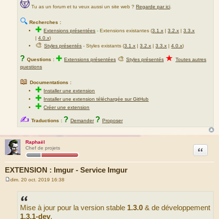
Tu as un forum et tu veux aussi un site web ?
Regarde par ici
.
🔍
Recherches :
✚
Extensions présentées
-
Extensions existantes (
3.1.x
|
3.2.x
|
3.3.x
|
4.0.x
)
🎨
Styles présentés
- Styles existants (
3.1.x
|
3.2.x
|
3.3.x
|
4.0.x
)
★
?
✚
🎨
Questions :
Extensions présentées
Styles présentés
Toutes autres
questions
📖
Documentations :
✚
Installer une extension
✚
Installer une extension téléchargée sur GitHub
✚
Créer une extension
✍
?
?
Traductions :
Demander
Proposer
Raphaël
Citation
Chef de projets
EXTENSION : Imgur - Service Imgur
dim. 20 oct. 2019 16:38
M
e
s
s
Mise à jour pour la version stable
1.3.0
& de développement
a
g
1.3.1-dev
.