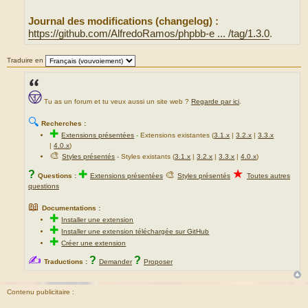
e
Journal des modifications (changelog) :
https://github.com/AlfredoRamos/phpbb-e ... /tag/1.3.0
.
Traduire en
Tu as un forum et tu veux aussi un site web ?
Regarde par ici
.
🔍
Recherches :
✚
Extensions présentées
-
Extensions existantes (
3.1.x
|
3.2.x
|
3.3.x
|
4.0.x
)
🎨
Styles présentés
- Styles existants (
3.1.x
|
3.2.x
|
3.3.x
|
4.0.x
)
★
?
✚
🎨
Questions :
Extensions présentées
Styles présentés
Toutes autres
questions
📖
Documentations :
✚
Installer une extension
✚
Installer une extension téléchargée sur GitHub
✚
Créer une extension
✍
?
?
Traductions :
Demander
Proposer
Contenu publicitaire :