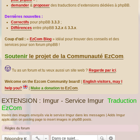
demander
&
proposer
des traductions d’extensions dédiées à phpBB.
Dernières nouvelles :
Correctifs
pour phpBB
3.3.3
;
Différences
entre phpBB
3.2.x
&
3.3.x
.
Coup d’œil :
«
EzCom Blog
» idéal pour trouver des conseils et des
services pour son forum phpBB !
Soutenir
le projet de la Communauté EzCom
.
Tu as un forum et tu veux aussi un site web ?
Regarde par ici
.
Welcome on the Ezcom Community board!
|
English visitors, may I
help you?
|
Make a donation
to EzCom
.
EXTENSION : Imgur - Service Imgur
Traduction
EzCom
Insère des images envoyés via le service Imgur dans les messages | Adds Imgur
application on posting page to insert images in phpBB posts.
Règles du forum
Répondre