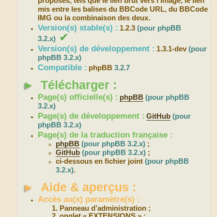
proposés, tels que le lien brut vers l’image, le lien
mis entre les balises du BBCode URL, du BBCode
IMG ou la combinaison des deux.
Version(s) stable(s) :
1.2.3
(pour phpBB
✔
3.2.x)
Version(s) de développement :
1.3.1-dev
(pour
phpBB 3.2.x)
Compatible :
phpBB
3.2.7
►
Télécharger :
Page(s) officielle(s) :
phpBB
(pour phpBB
3.2.x)
Page(s) de développement :
GitHub
(pour
phpBB 3.2.x)
Page(s) de la traduction française :
phpBB
(pour phpBB 3.2.x)
;
GitHub
(pour phpBB 3.2.x)
;
ci-dessous en fichier joint
(pour phpBB
3.2.x)
.
►
Aide & aperçus :
Accès au(x) paramètre(s) :
Panneau d’administration ;
onglet « EXTENSIONS » ;