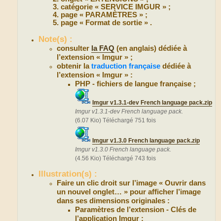
catégorie « SERVICE IMGUR » ;
page « PARAMÈTRES » ;
page « Format de sortie » .
Note(s) :
consulter
la FAQ
(en anglais) dédiée à
l’extension « Imgur » ;
obtenir la
traduction française
dédiée à
l’extension « Imgur » :
PHP - fichiers de langue française ;
Imgur v1.3.1-dev French language pack.zip
Imgur v1.3.1-dev French language pack.
(6.07 Kio) Téléchargé 751 fois
Imgur v1.3.0 French language pack.zip
Imgur v1.3.0 French language pack.
(4.56 Kio) Téléchargé 743 fois
Illustration(s) :
Faire un clic droit sur l’image « Ouvrir dans
un nouvel onglet… » pour afficher l’image
dans ses dimensions originales :
Paramètres de l’extension - Clés de
l’application Imgur :