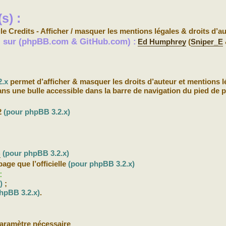
s) :
le Credits - Afficher / masquer les mentions légales & droits d’a
s) sur (phpBB.com & GitHub.com) :
Ed Humphrey
(
Sniper_E
2.x
permet d’afficher & masquer les droits d’auteur et mentions l
ans une bulle accessible dans la barre de navigation du pied de 
2
(pour phpBB 3.2.x)
B
(pour phpBB 3.2.x)
ge que l’officielle
(pour phpBB 3.2.x)
:
)
;
hpBB 3.2.x)
.
aramètre nécessaire