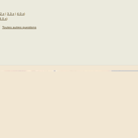
.2.x
|
3.3.x
|
4.0.x
)
4.0.x
)
★
Toutes autres questions