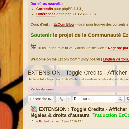
Dernières nouvelles :
Correctifs
pour phpBB
3.3.3
;
Différences
entre phpBB
3.2.x
&
3.3.x
.
Coup d’œil :
«
EzCom Blog
» idéal pour trouver des conseils 
Soutenir
le projet de la Communauté 
Tu as un forum et tu veux aussi un site web ?
Regarde par 
Welcome on the Ezcom Community board!
|
English visitors
EXTENSION : Toggle Credits - Afficher 
Déplace l’affichage des droits d’auteur et mentions légales du pied de p
Règles du forum
Répondre
EXTENSION : Toggle Credits - Afficher
légales & droits d’auteurs
Traduction Ez
par
Raphaël
»
mer. 12 juin 2019 17:14
M
e