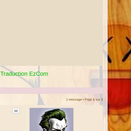
Traduction EzCom
1 message • Page
1
sur
1
Citation