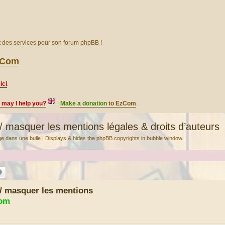
et des services pour son forum phpBB !
EzCom
.
ici
.
, may I help you?
|
Make a donation
to EzCom
.
/ masquer les mentions légales & droits d’auteurs
age dans une bulle | Displays & hides the phpBB copyrights in bubble window.
 / masquer les mentions
Com