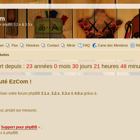
om
r phpBB 3.2.x & 3.3.x
ien
Flux
Histoires
Contact
Miroir
FAQ
Carte des Membres
Rè
duites
t depuis :
23
années
0
mois
30
jours
21
heures
48
minu
uté EzCom !
aliser votre forum phpBB
3.1.x
,
3.2.x
,
3.3.x
&
4.0.x
grâce à :
our, projet sur mesure).
Support pour phpBB
» ;
es à phpBB.