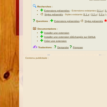
🔍
Recherches :
✚
Extensions présentées
-
Extensions existantes (
3.1.x
|
3
🎨
Styles présentés
- Styles existants (
3.1.x
|
3.2.x
|
3.3.x
|
?
✚
🎨
Questions :
Extensions présentées
Styles présentés
📖
Documentations :
✚
Installer une extension
✚
Installer une extension téléchargée sur GitHub
✚
Créer une extension
✍
?
?
Traductions :
Demander
Proposer
Contenu publicitaire :