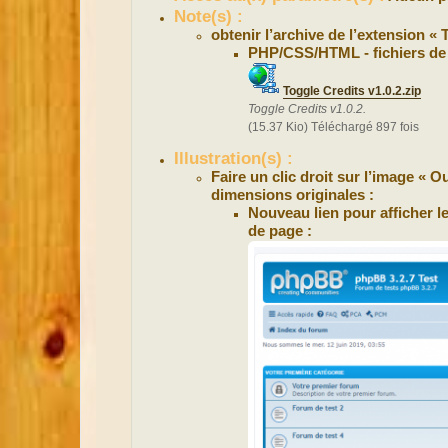
Note(s) :
obtenir l’archive de l’extension « 
PHP/CSS/HTML - fichiers de 
Toggle Credits v1.0.2.zip
Toggle Credits v1.0.2.
(15.37 Kio) Téléchargé 897 fois
Illustration(s) :
Faire un clic droit sur l’image « 
dimensions originales :
Nouveau lien pour afficher l
de page :