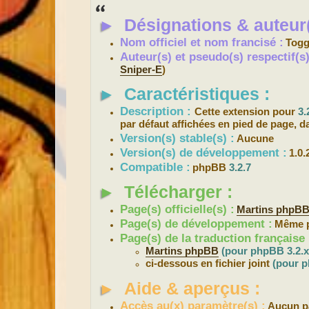
s
s
►
Désignations & auteur(
a
g
e
Nom officiel et nom francisé :
Togg
Auteur(s) et pseudo(s) respectif(
Sniper-E
)
►
Caractéristiques :
Description :
Cette extension pour
3.
par défaut affichées en pied de page, d
Version(s) stable(s) :
Aucune
Version(s) de développement :
1.0.
Compatible :
phpBB
3.2.7
►
Télécharger :
Page(s) officielle(s) :
Martins phpB
Page(s) de développement :
Même pa
Page(s) de la traduction française 
Martins phpBB
(pour phpBB 3.2.x
ci-dessous en fichier joint
(pour p
►
Aide & aperçus :
Accès au(x) paramètre(s) :
Aucun p