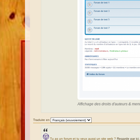
Affichage des droits d'auteurs & me
Traduire en
Tu as un forum et tu veux aussi un site web ?
Regarde par ici
.