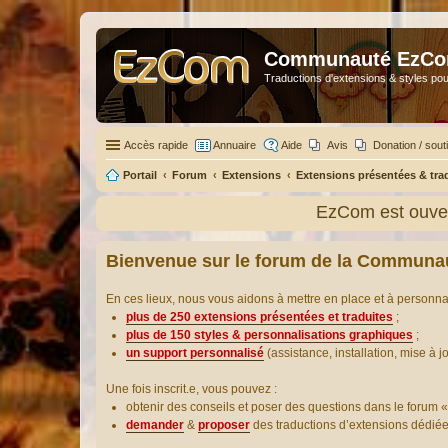
Communauté EzC
Traductions d'extensions & styles pou
Accès rapide
Annuaire
Aide
Avis
Donation / sout
Portail
Forum
Extensions
Extensions présentées & tra
EzCom est ouver
Bienvenue sur le forum de la Communa
En ces lieux, nous vous aidons à mettre en place et à personn
plus de 250 extensions présentées et traduites
;
plus de 150 styles & personnalisations graphiques
;
un support personnalisé
(assistance, installation, mise à j
Une fois inscrit.e, vous pouvez :
obtenir des conseils et poser des questions dans le forum «
demander
&
proposer
des traductions d’extensions dédié