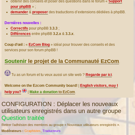
obtenir des conseils et poser des questions dans le forum «
Support
pour phpBB
» ;
demander
&
proposer
des traductions d’extensions dédiées à phpBB.
Dernières nouvelles :
Correctifs
pour phpBB
3.3.3
;
Différences
entre phpBB
3.2.x
&
3.3.x
.
Coup d’œil :
«
EzCom Blog
» idéal pour trouver des conseils et des
services pour son forum phpBB !
Soutenir
le projet de la Communauté EzCom
.
Tu as un forum et tu veux aussi un site web ?
Regarde par ici
.
Welcome on the Ezcom Community board!
|
English visitors, may I
help you?
|
Make a donation
to EzCom
.
CONFIGURATION : Déplacer les nouveaux
utilisateurs enregistrés dans un autre groupe
Question traitée
Retirer l’adhésion des membres au groupe « Nouveaux utilisateurs enregistrés ».
Modérateurs :
Graphistes
,
Traducteurs