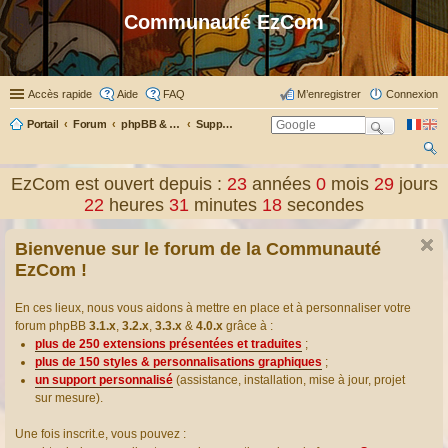
Communauté EzCom
Accès rapide
Aide
FAQ
M’enregistrer
Connexion
Portail
Forum
phpBB & Co
Support pour phpBB
ec
EzCom est ouvert depuis :
23
années
0
mois
29
jours
her
22
heures
31
minutes
18
secondes
ch
Bienvenue sur le forum de la Communauté
er
EzCom !
En ces lieux, nous vous aidons à mettre en place et à personnaliser votre
forum phpBB
3.1.x
,
3.2.x
,
3.3.x
&
4.0.x
grâce à :
plus de 250 extensions présentées et traduites
;
plus de 150 styles & personnalisations graphiques
;
un support personnalisé
(assistance, installation, mise à jour, projet
sur mesure).
Une fois inscrit.e, vous pouvez :