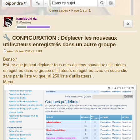
Répondre
6 messages • Page
1
sur
1
hamidouki-dz
Citation
EzComien
CONFIGURATION : Déplacer les nouveaux
utilisateurs enregistrés dans un autre groupe
sam. 25 mai 2019 01:08
M
e
Bonsoir
s
Est ce que je peut déplacer tous mes anciens nouveaux utilisateurs
s
a
enregistrés dans le groupe utilisateurs enregistrés avec un seule clic
g
sans par la liste vu que j'ai 250 liste d'utilisateurs .
e
Merci