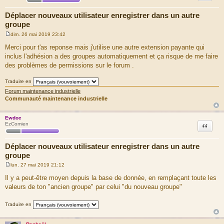
Déplacer nouveaux utilisateur enregistrer dans un autre
groupe
dim. 26 mai 2019 23:42
M
e
Merci pour t'as reponse mais j'utilise une autre extension payante qui
s
inclus l'adhésion a des groupes automatiquement et ça risque de me faire
s
a
des problèmes de permissions sur le forum .
g
e
Traduire en
Forum maintenance industrielle
Communauté maintenance industrielle
Ewdoc
Citation
EzComien
Déplacer nouveaux utilisateur enregistrer dans un autre
groupe
lun. 27 mai 2019 21:12
M
e
Il y a peut-être moyen depuis la base de donnée, en remplaçant toute les
s
valeurs de ton "ancien groupe" par celui "du nouveau groupe"
s
a
g
Traduire en
e