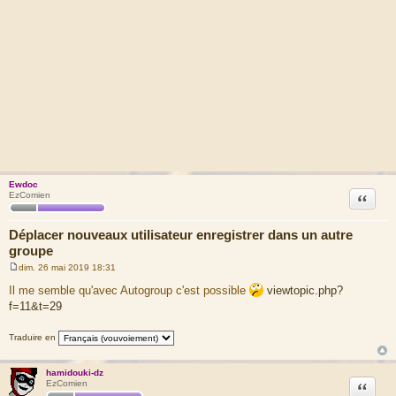
Ewdoc
Citation
EzComien
Déplacer nouveaux utilisateur enregistrer dans un autre
groupe
dim. 26 mai 2019 18:31
M
e
Il me semble qu'avec Autogroup c'est possible
viewtopic.php?
s
f=11&t=29
s
a
g
Traduire en
e
hamidouki-dz
Citation
EzComien