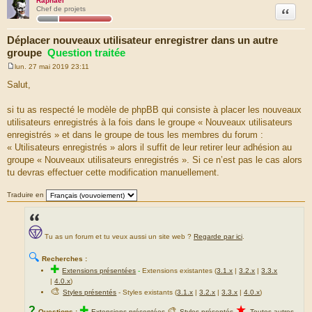
Raphaël
Citation
Chef de projets
Déplacer nouveaux utilisateur enregistrer dans un autre
groupe
Question traitée
lun. 27 mai 2019 23:11
M
e
Salut,
s
s
a
si tu as respecté le modèle de phpBB qui consiste à placer les nouveaux
g
utilisateurs enregistrés à la fois dans le groupe « Nouveaux utilisateurs
e
enregistrés » et dans le groupe de tous les membres du forum :
« Utilisateurs enregistrés » alors il suffit de leur retirer leur adhésion au
groupe « Nouveaux utilisateurs enregistrés ». Si ce n’est pas le cas alors
tu devras effectuer cette modification manuellement.
Traduire en
Tu as un forum et tu veux aussi un site web ?
Regarde par ici
.
🔍
Recherches :
✚
Extensions présentées
-
Extensions existantes (
3.1.x
|
3.2.x
|
3.3.x
|
4.0.x
)
🎨
Styles présentés
- Styles existants (
3.1.x
|
3.2.x
|
3.3.x
|
4.0.x
)
★
?
✚
🎨
Questions :
Extensions présentées
Styles présentés
Toutes autres