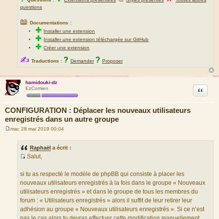
questions
📖
Documentations :
✚
Installer une extension
✚
Installer une extension téléchargée sur GitHub
✚
Créer une extension
✍
?
?
Traductions :
Demander
Proposer
hamidouki-dz
Citation
EzComien
CONFIGURATION : Déplacer les nouveaux utilisateurs
enregistrés dans un autre groupe
mar. 28 mai 2019 00:04
M
e
s
Raphaël
a écrit :
s
Salut,
a
S
g
e
o
si tu as respecté le modèle de phpBB qui consiste à placer les
u
nouveaux utilisateurs enregistrés à la fois dans le groupe « Nouveaux
r
utilisateurs enregistrés » et dans le groupe de tous les membres du
c
forum : « Utilisateurs enregistrés » alors il suffit de leur retirer leur
e
adhésion au groupe « Nouveaux utilisateurs enregistrés ». Si ce n’est
d
pas le cas alors tu devras effectuer cette modification manuellement.