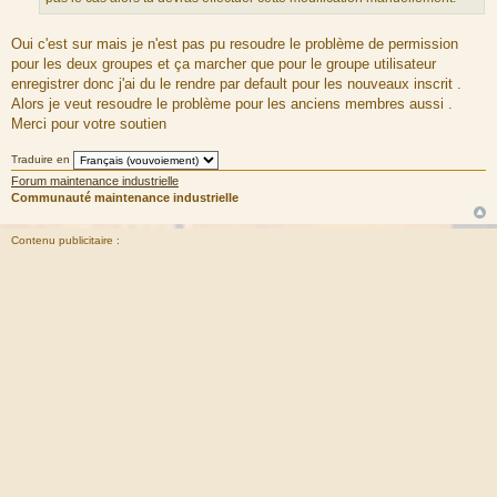
u
m
Oui c'est sur mais je n'est pas pu resoudre le problème de permission
e
pour les deux groupes et ça marcher que pour le groupe utilisateur
s
enregistrer donc j'ai du le rendre par default pour les nouveaux inscrit .
s
Alors je veut resoudre le problème pour les anciens membres aussi .
a
Merci pour votre soutien
g
e
Traduire en
Forum maintenance industrielle
Communauté maintenance industrielle
Contenu publicitaire :