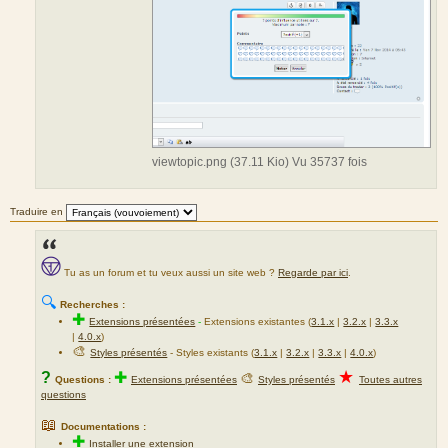
viewtopic.png (37.11 Kio) Vu 35737 fois
Traduire en
Tu as un forum et tu veux aussi un site web ?
Regarde par ici
.
🔍
Recherches :
✚
Extensions présentées
-
Extensions existantes (
3.1.x
|
3.2.x
|
3.3.x
|
4.0.x
)
🎨
Styles présentés
- Styles existants (
3.1.x
|
3.2.x
|
3.3.x
|
4.0.x
)
★
?
✚
🎨
Questions :
Extensions présentées
Styles présentés
Toutes autres
questions
📖
Documentations :
✚
Installer une extension