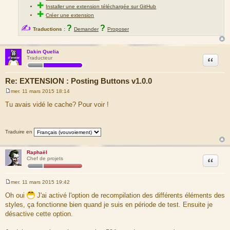
✚
Installer une extension téléchargée sur GitHub
✚
Créer une extension
✍
?
?
Traductions :
Demander
Proposer
Dakin Quelia
Citation
Traducteur
Re: EXTENSION : Posting Buttons v1.0.0
mer. 11 mars 2015 18:14
M
e
Tu avais vidé le cache? Pour voir !
s
s
a
g
Traduire en
e
Raphaël
Citation
Chef de projets
mer. 11 mars 2015 19:42
M
e
Oh oui
J'ai activé l'option de recompilation des différents éléments des
s
styles, ça fonctionne bien quand je suis en période de test. Ensuite je
s
a
désactive cette option.
g
e