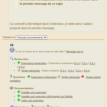
le premier message de ce sujet.
Ce correctif a été intégré dans l’extension, je retire donc l’addon
proposé dans le premier message.
Traduire en
Tu as un forum et tu veux aussi un site web ?
Regarde par ici
.
🔍
Recherches :
✚
Extensions présentées
-
Extensions existantes (
3.1.x
|
3.2.x
|
3.3.x
|
4.0.x
)
🎨
Styles présentés
- Styles existants (
3.1.x
|
3.2.x
|
3.3.x
|
4.0.x
)
★
?
✚
🎨
Questions :
Extensions présentées
Styles présentés
Toutes autres
questions
📖
Documentations :
✚
Installer une extension
✚
Installer une extension téléchargée sur GitHub
✚
Créer une extension
✍
?
?