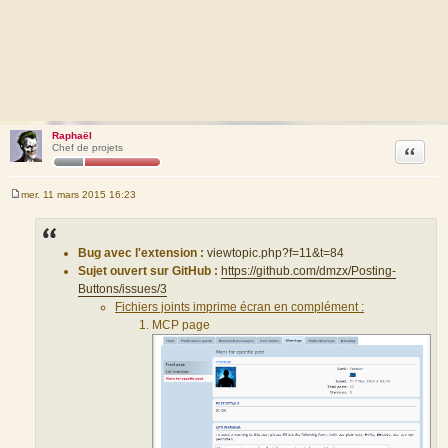
Raphaël
Citation
Chef de projets
mer. 11 mars 2015 16:23
M
e
s
s
a
Bug avec l'extension :
viewtopic.php?f=11&t=84
g
Sujet ouvert sur GitHub :
https://github.com/dmzx/Posting-
e
Buttons/issues/3
Fichiers joints imprime écran en complément :
MCP page