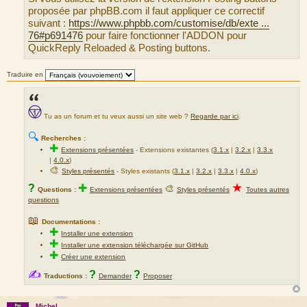
g
proposée par phpBB.com il faut appliquer ce correctif
e
suivant :
https://www.phpbb.com/customise/db/exte ...
76#p691476
pour faire fonctionner l'ADDON pour
QuickReply Reloaded & Posting buttons.
Traduire en
Tu as un forum et tu veux aussi un site web ?
Regarde par ici
.
🔍
Recherches :
✚
Extensions présentées
-
Extensions existantes (
3.1.x
|
3.2.x
|
3.3.x
|
4.0.x
)
🎨
Styles présentés
- Styles existants (
3.1.x
|
3.2.x
|
3.3.x
|
4.0.x
)
★
?
✚
🎨
Questions :
Extensions présentées
Styles présentés
Toutes autres
questions
📖
Documentations :
✚
Installer une extension
✚
Installer une extension téléchargée sur GitHub
✚
Créer une extension
✍
?
?
Traductions :
Demander
Proposer
Michel