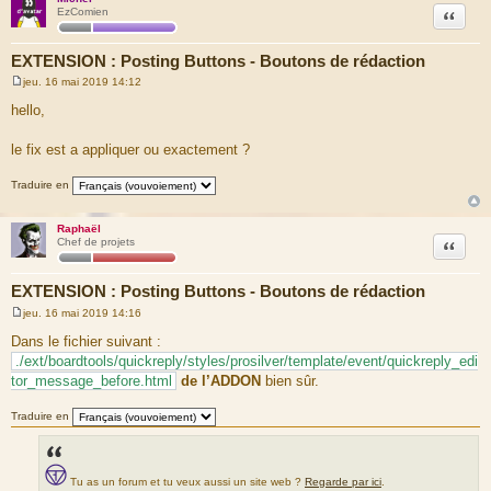
Citation
EzComien
EXTENSION : Posting Buttons - Boutons de rédaction
jeu. 16 mai 2019 14:12
M
e
hello,
s
s
a
le fix est a appliquer ou exactement ?
g
e
Traduire en
Raphaël
Citation
Chef de projets
EXTENSION : Posting Buttons - Boutons de rédaction
jeu. 16 mai 2019 14:16
M
e
Dans le fichier suivant :
s
./ext/boardtools/quickreply/styles/prosilver/template/event/quickreply_edi
s
a
tor_message_before.html
de l’ADDON
bien sûr.
g
e
Traduire en
Tu as un forum et tu veux aussi un site web ?
Regarde par ici
.