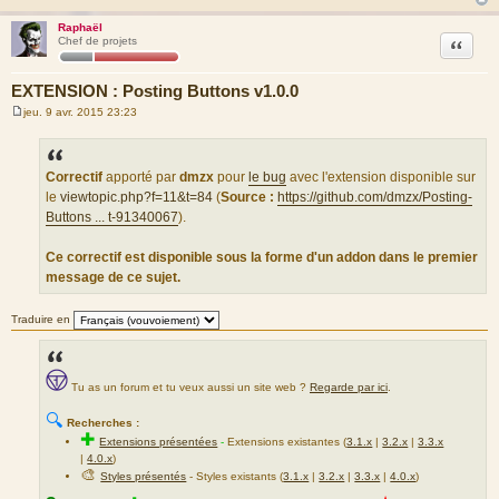
Raphaël
Citation
Chef de projets
EXTENSION : Posting Buttons v1.0.0
jeu. 9 avr. 2015 23:23
M
e
s
s
a
Correctif
apporté par
dmzx
pour
le bug
avec l'extension disponible sur
g
le
viewtopic.php?f=11&t=84
(
Source :
https://github.com/dmzx/Posting-
e
Buttons ... t-91340067
).
Ce correctif est disponible sous la forme d'un addon dans le premier
message de ce sujet.
Traduire en
Tu as un forum et tu veux aussi un site web ?
Regarde par ici
.
🔍
Recherches :
✚
Extensions présentées
-
Extensions existantes (
3.1.x
|
3.2.x
|
3.3.x
|
4.0.x
)
🎨
Styles présentés
- Styles existants (
3.1.x
|
3.2.x
|
3.3.x
|
4.0.x
)