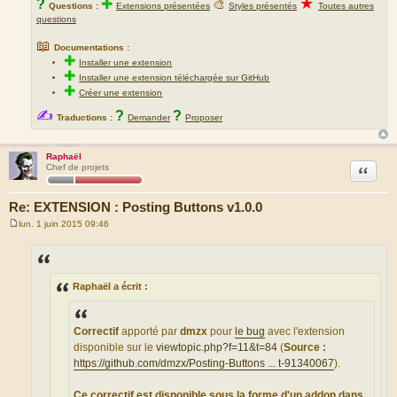
★
?
✚
🎨
Questions :
Extensions présentées
Styles présentés
Toutes autres
questions
📖
Documentations :
✚
Installer une extension
✚
Installer une extension téléchargée sur GitHub
✚
Créer une extension
✍
?
?
Traductions :
Demander
Proposer
Raphaël
Citation
Chef de projets
Re: EXTENSION : Posting Buttons v1.0.0
lun. 1 juin 2015 09:46
M
e
s
s
a
g
Raphaël a écrit :
e
Correctif
apporté par
dmzx
pour
le bug
avec l'extension
disponible sur le
viewtopic.php?f=11&t=84
(
Source :
https://github.com/dmzx/Posting-Buttons ... t-91340067
).
Ce correctif est disponible sous la forme d'un addon dans