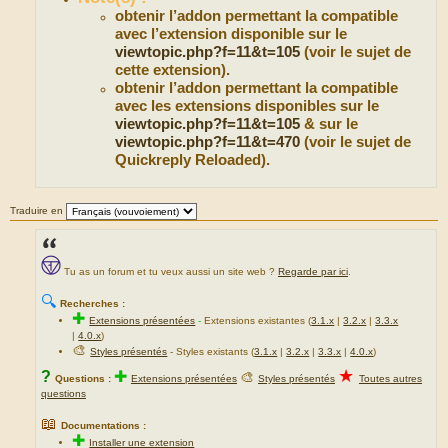
obtenir l’addon permettant la compatible
avec l’extension disponible sur le
viewtopic.php?f=11&t=105
(voir le sujet de
cette extension).
obtenir l’addon permettant la compatible
avec les extensions disponibles sur le
viewtopic.php?f=11&t=105
& sur le
viewtopic.php?f=11&t=470
(voir le sujet de
Quickreply Reloaded).
Traduire en
Tu as un forum et tu veux aussi un site web ?
Regarde par ici
.
🔍
Recherches :
✚
Extensions présentées
-
Extensions existantes (
3.1.x
|
3.2.x
|
3.3.x
|
4.0.x
)
🎨
Styles présentés
- Styles existants (
3.1.x
|
3.2.x
|
3.3.x
|
4.0.x
)
★
?
✚
🎨
Questions :
Extensions présentées
Styles présentés
Toutes autres
questions
📖
Documentations :
✚
Installer une extension