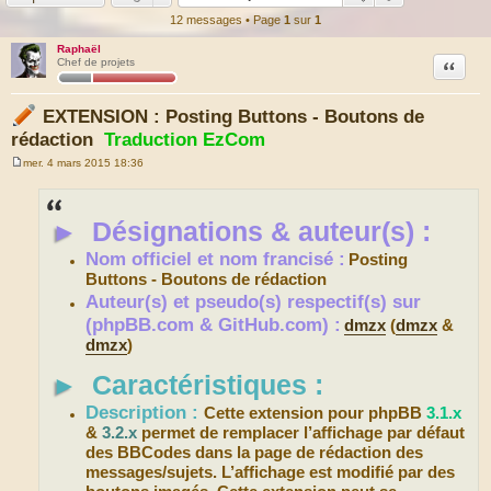
12 messages • Page
1
sur
1
Raphaël
Citation
Chef de projets
EXTENSION : Posting Buttons - Boutons de
rédaction
Traduction EzCom
mer. 4 mars 2015 18:36
M
e
s
s
►
Désignations & auteur(s) :
a
g
e
Nom officiel et nom francisé :
Posting
Buttons - Boutons de rédaction
Auteur(s) et pseudo(s) respectif(s) sur
(phpBB.com & GitHub.com) :
dmzx
(
dmzx
&
dmzx
)
►
Caractéristiques :
Description :
Cette extension pour phpBB
3.1.x
&
3.2.x
permet de remplacer l’affichage par défaut
des BBCodes dans la page de rédaction des
messages/sujets. L’affichage est modifié par des