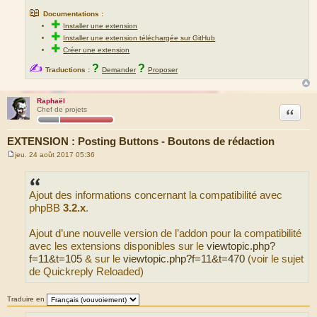
📖
Documentations :
✚
Installer une extension
✚
Installer une extension téléchargée sur GitHub
✚
Créer une extension
✍
?
?
Traductions :
Demander
Proposer
Raphaël
Citation
Chef de projets
EXTENSION : Posting Buttons - Boutons de rédaction
jeu. 24 août 2017 05:36
M
e
s
s
Ajout des informations concernant la compatibilité avec
a
g
phpBB
3.2.x
.
e
Ajout d’une nouvelle version de l’addon pour la compatibilité
avec les extensions disponibles sur le
viewtopic.php?
f=11&t=105
& sur le
viewtopic.php?f=11&t=470
(voir le sujet
de Quickreply Reloaded)
Traduire en