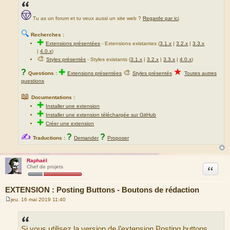
Tu as un forum et tu veux aussi un site web ?
Regarde par ici
.
🔍
Recherches :
✚
Extensions présentées
-
Extensions existantes (
3.1.x
|
3.2.x
|
3.3.x
|
4.0.x
)
🎨
Styles présentés
- Styles existants (
3.1.x
|
3.2.x
|
3.3.x
|
4.0.x
)
★
?
✚
🎨
Questions :
Extensions présentées
Styles présentés
Toutes autres
questions
📖
Documentations :
✚
Installer une extension
✚
Installer une extension téléchargée sur GitHub
✚
Créer une extension
✍
?
?
Traductions :
Demander
Proposer
Raphaël
Citation
Chef de projets
EXTENSION : Posting Buttons - Boutons de rédaction
jeu. 16 mai 2019 11:40
M
e
s
s
Si vous utilisez la version de l’extension Posting buttons
a