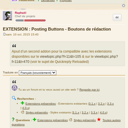
Traductions :
Demander
Proposer
Raphaël
Citation
Chef de projets
EXTENSION : Posting Buttons - Boutons de rédaction
sam. 10 oct. 2015 15:40
M
e
s
s
a
Ajout d’un second addon pour la compatible avec les extensions
g
disponibles sur le
viewtopic.php?f=11&t=105
& sur le
viewtopic.php?
e
f=11&t=470
(voir le sujet de Quickreply Reloaded)
Traduire en
Tu as un forum et tu veux aussi un site web ?
Regarde par ici
.
🔍
Recherches :
✚
Extensions présentées
-
Extensions existantes (
3.1.x
|
3.2.x
|
3.3.x
|
4.0.x
)
🎨
Styles présentés
- Styles existants (
3.1.x
|
3.2.x
|
3.3.x
|
4.0.x
)
★
?
✚
🎨
Questions :
Extensions présentées
Styles présentés
Toutes autres
questions