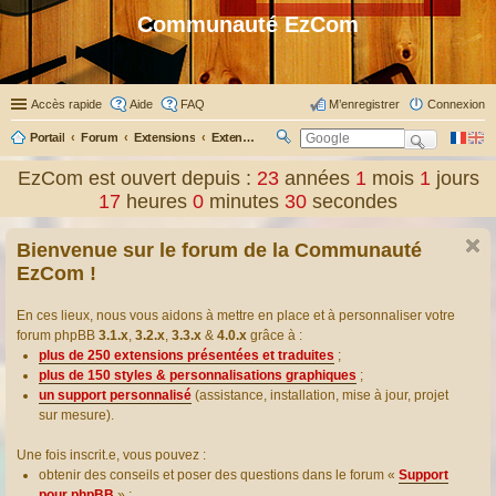
Communauté EzCom
Accès rapide
Aide
FAQ
M’enregistrer
Connexion
Portail
Forum
Extensions
Extensions présentées & traduites
R
ec
EzCom est ouvert depuis :
23
années
1
mois
1
jours
her
17
heures
0
minutes
31
secondes
ch
er
Bienvenue sur le forum de la Communauté
EzCom !
En ces lieux, nous vous aidons à mettre en place et à personnaliser votre
forum phpBB
3.1.x
,
3.2.x
,
3.3.x
&
4.0.x
grâce à :
plus de 250 extensions présentées et traduites
;
plus de 150 styles & personnalisations graphiques
;
un support personnalisé
(assistance, installation, mise à jour, projet
sur mesure).
Une fois inscrit.e, vous pouvez :
obtenir des conseils et poser des questions dans le forum «
Support
pour phpBB
» ;