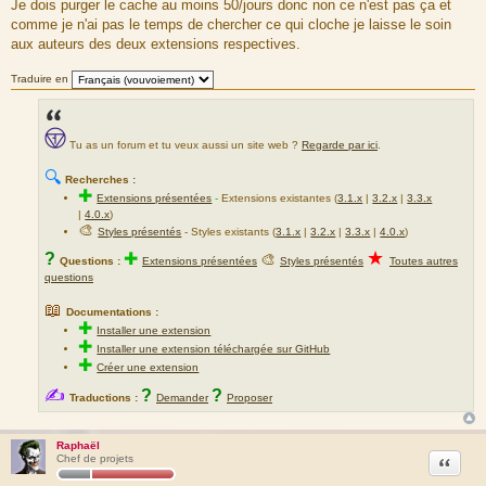
Je dois purger le cache au moins 50/jours donc non ce n'est pas ça et
comme je n'ai pas le temps de chercher ce qui cloche je laisse le soin
aux auteurs des deux extensions respectives.
Traduire en
Tu as un forum et tu veux aussi un site web ?
Regarde par ici
.
🔍
Recherches :
✚
Extensions présentées
-
Extensions existantes (
3.1.x
|
3.2.x
|
3.3.x
|
4.0.x
)
🎨
Styles présentés
- Styles existants (
3.1.x
|
3.2.x
|
3.3.x
|
4.0.x
)
★
?
✚
🎨
Questions :
Extensions présentées
Styles présentés
Toutes autres
questions
📖
Documentations :
✚
Installer une extension
✚
Installer une extension téléchargée sur GitHub
✚
Créer une extension
✍
?
?
Traductions :
Demander
Proposer
Raphaël
Citation
Chef de projets