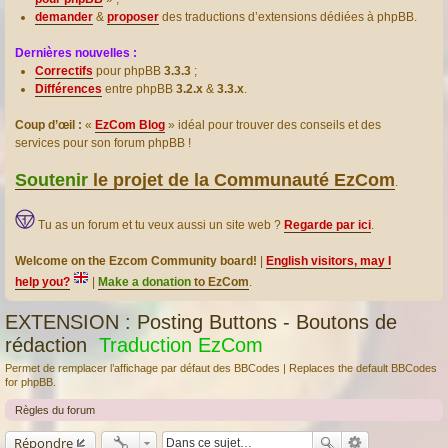
demander
&
proposer
des traductions d’extensions dédiées à phpBB.
Dernières nouvelles :
Correctifs
pour phpBB
3.3.3
;
Différences
entre phpBB
3.2.x
&
3.3.x
.
Coup d’œil :
«
EzCom Blog
» idéal pour trouver des conseils et des
services pour son forum phpBB !
Soutenir
le projet de la Communauté EzCom
.
Tu as un forum et tu veux aussi un site web ?
Regarde par ici
.
Welcome on the Ezcom Community board!
|
English visitors, may I
help you?
|
Make a donation
to EzCom
.
EXTENSION : Posting Buttons - Boutons de
rédaction
Traduction EzCom
Permet de remplacer l’affichage par défaut des BBCodes | Replaces the default BBCodes
for phpBB.
Règles du forum
Répondre