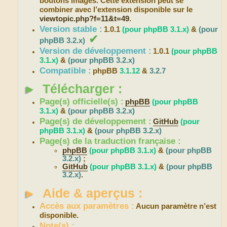
boutons imagés. Cette extension peut se
combiner avec l’extension disponible sur le
viewtopic.php?f=11&t=49
.
Version stable :
1.0.1
(pour phpBB 3.1.x)
&
(pour
✔
phpBB 3.2.x)
Version de développement :
1.0.1
(pour phpBB
3.1.x)
&
(pour phpBB 3.2.x)
Compatible :
phpBB
3.1.12
&
3.2.7
►
Télécharger :
Page(s) officielle(s) :
phpBB
(pour phpBB
3.1.x)
&
(pour phpBB 3.2.x)
Page(s) de développement :
GitHub
(pour
phpBB 3.1.x)
&
(pour phpBB 3.2.x)
Page(s) de la traduction française :
phpBB
(pour phpBB 3.1.x)
&
(pour phpBB
3.2.x)
;
GitHub
(pour phpBB 3.1.x)
&
(pour phpBB
3.2.x)
.
►
Aide & aperçus :
Accès aux paramètres :
Aucun paramètre n’est
disponible.
Note(s) :