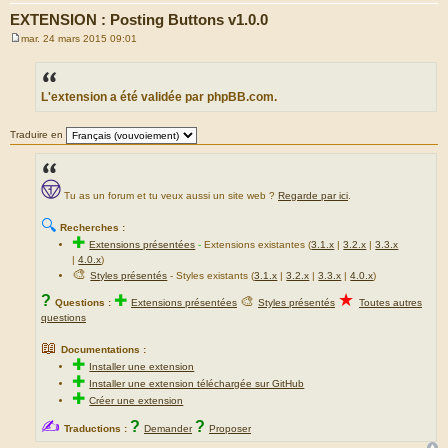
EXTENSION : Posting Buttons v1.0.0
mar. 24 mars 2015 09:01
M
e
s
s
a
L'extension a été validée par phpBB.com.
g
e
Traduire en
Tu as un forum et tu veux aussi un site web ?
Regarde par ici
.
🔍
Recherches :
✚
Extensions présentées
-
Extensions existantes (
3.1.x
|
3.2.x
|
3.3.x
|
4.0.x
)
🎨
Styles présentés
- Styles existants (
3.1.x
|
3.2.x
|
3.3.x
|
4.0.x
)
★
?
✚
🎨
Questions :
Extensions présentées
Styles présentés
Toutes autres
questions
📖
Documentations :
✚
Installer une extension
✚
Installer une extension téléchargée sur GitHub
✚
Créer une extension
✍
?
?
Traductions :
Demander
Proposer