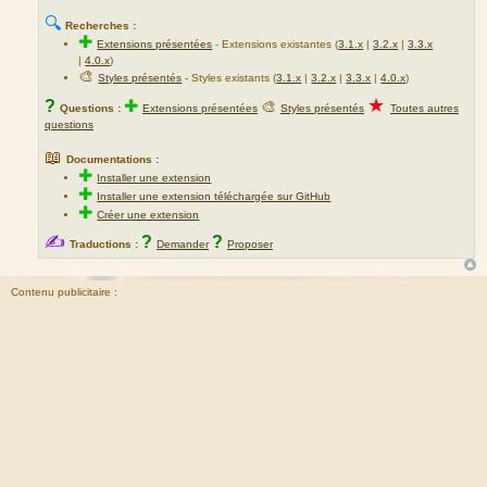
🔍
Recherches :
✚
Extensions présentées
-
Extensions existantes (
3.1.x
|
3.2.x
|
3.3.x
|
4.0.x
)
🎨
Styles présentés
- Styles existants (
3.1.x
|
3.2.x
|
3.3.x
|
4.0.x
)
★
?
✚
🎨
Questions :
Extensions présentées
Styles présentés
Toutes autres
questions
📖
Documentations :
✚
Installer une extension
✚
Installer une extension téléchargée sur GitHub
✚
Créer une extension
✍
?
?
Traductions :
Demander
Proposer
Contenu publicitaire :