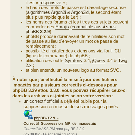
il est «
responsive
» ;
le hash des mots de passe est davantage sécurisé
(
algorithmes Argon2i & Argon2id
, le second étant
plus plus rapide que le 1er) ;
les noms des forums et les titres des sujets peuvent
comporter des
Emojis
(
compatible aussi sous
phpBB
3.2.9
) ;
phpBB propose dorénavant de réinitialiser son mot
de passe au lieu d'envoyer un mot de passe de
remplacement ;
possibilité d’installer des extensions via l’outil CLI
(ligne de commande) de phpBB ;
utilisation des outils
Symfony
3.4,
jQuery
3.4 &
Twig
2.x
;
et bien entendu un nouveau logo au format SVG.
À noter que j’ai effectué la mise à jour des fichiers
impactés par plusieurs correctifs ci-dessous pour
phpBB 3.29 et/ou 3.3.0, vous pouvez récupérer ceux-ci
dans les archives ci-jointes selon votre version :
un correctif officiel
a déjà été publié pour la
suppression en masse de ses messages privés :
phpBB-3.2.9_-
Correctif_Suppression_MP_de_masse.zip
Correctif MASS PM pour phpBB 3.2.9.
(25.39 Kio) Téléchargé 1274 fois