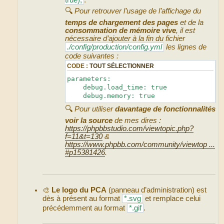
🔍
Pour retrouver l’usage de l’affichage du
temps de chargement des pages
et de la
consommation de mémoire vive
, il est
nécessaire d’ajouter à la fin du fichier
./config/production/config.yml
les lignes de
code suivantes :
CODE :
TOUT SÉLECTIONNER
parameters:
debug.load_time: true
debug.memory: true
🔍
Pour utiliser
davantage de fonctionnalités
voir la source
de mes dires :
https://phpbbstudio.com/viewtopic.php?
f=11&t=130
&
https://www.phpbb.com/community/viewtop ...
#p15381426
.
🎨
Le logo du PCA
(panneau d’administration) est
dès à présent au format
*.svg
et remplace celui
précédemment au format
*.gif
.