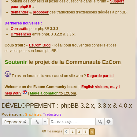
obtenir des conseils et poser des questions dans le forum «
Support
pour phpBB
» ;
demander
&
proposer
des traductions d’extensions dédiées à phpBB.
Dernières nouvelles :
Correctifs
pour phpBB
3.3.3
;
Différences
entre phpBB
3.2.x
&
3.3.x
.
Coup d’œil :
«
EzCom Blog
» idéal pour trouver des conseils et des
services pour son forum phpBB !
Soutenir
le projet de la Communauté EzCom
.
Tu as un forum et tu veux aussi un site web ?
Regarde par ici
.
Welcome on the Ezcom Community board!
|
English visitors, may I
help you?
|
Make a donation
to EzCom
.
DÉVELOPPEMENT : phpBB 3.2.x, 3.3.x & 4.0.x
Modérateurs :
Graphistes
,
Traducteurs
Répondre
60 messages
1
2
3
4