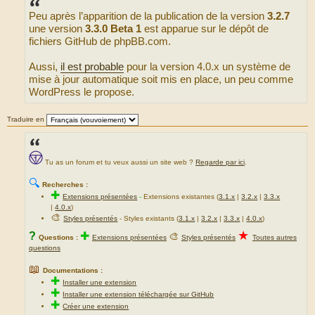
s
Peu après l’apparition de la publication de la version
3.2.7
a
g
une version
3.3.0 Beta 1
est apparue sur le dépôt de
e
fichiers GitHub de phpBB.com.
Aussi,
il est probable
pour la version 4.0.x un système de
mise à jour automatique soit mis en place, un peu comme
WordPress le propose.
Traduire en
Tu as un forum et tu veux aussi un site web ?
Regarde par ici
.
🔍
Recherches :
✚
Extensions présentées
-
Extensions existantes (
3.1.x
|
3.2.x
|
3.3.x
|
4.0.x
)
🎨
Styles présentés
- Styles existants (
3.1.x
|
3.2.x
|
3.3.x
|
4.0.x
)
★
?
✚
🎨
Questions :
Extensions présentées
Styles présentés
Toutes autres
questions
📖
Documentations :
✚
Installer une extension
✚
Installer une extension téléchargée sur GitHub
✚
Créer une extension