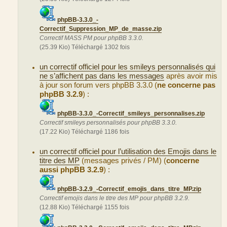
phpBB-3.3.0_-
Correctif_Suppression_MP_de_masse.zip
Correctif MASS PM pour phpBB 3.3.0.
(25.39 Kio) Téléchargé 1302 fois
un correctif officiel pour les smileys personnalisés qui
ne s’affichent pas dans les messages
après avoir mis
à jour son forum vers phpBB 3.3.0 (
ne concerne pas
phpBB 3.2.9
) :
phpBB-3.3.0_-Correctif_smileys_personnalises.zip
Correctif smileys personnalisés pour phpBB 3.3.0.
(17.22 Kio) Téléchargé 1186 fois
un correctif officiel pour l’utilisation des Emojis dans le
titre des MP
(messages privés / PM) (
concerne
aussi phpBB 3.2.9
) :
phpBB-3.2.9_-Correctif_emojis_dans_titre_MP.zip
Correctif emojis dans le titre des MP pour phpBB 3.2.9.
(12.88 Kio) Téléchargé 1155 fois