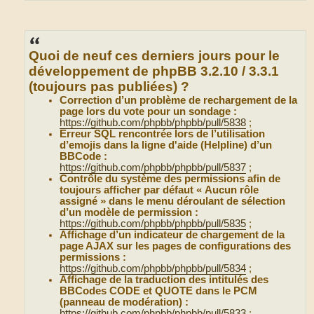
Quoi de neuf ces derniers jours pour le
développement de phpBB 3.2.10 / 3.3.1
(toujours pas publiées) ?
Correction d’un problème de rechargement de la
page lors du vote pour un sondage :
https://github.com/phpbb/phpbb/pull/5838
;
Erreur SQL rencontrée lors de l’utilisation
d’emojis dans la ligne d'aide (Helpline) d’un
BBCode :
https://github.com/phpbb/phpbb/pull/5837
;
Contrôle du système des permissions afin de
toujours afficher par défaut « Aucun rôle
assigné » dans le menu déroulant de sélection
d’un modèle de permission :
https://github.com/phpbb/phpbb/pull/5835
;
Affichage d’un indicateur de chargement de la
page AJAX sur les pages de configurations des
permissions :
https://github.com/phpbb/phpbb/pull/5834
;
Affichage de la traduction des intitulés des
BBCodes CODE et QUOTE dans le PCM
(panneau de modération) :
https://github.com/phpbb/phpbb/pull/5833
;