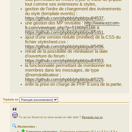
tout comme ses extensions & styles,
gestion de l’ordre de chargement des évènements
du style (template events) :
https://github.com/phpbb/phpbb/pull/4537
,
une gestion des MP revisitée :
http://www.ezcom-
fr.com/viewtopic.php?p=5166#p5166
&
https://github.com/phpbb/phpbb/pull/5351
,
ajout d’une version réduite (minified) de la CSS du
fichier stylesheet.css :
https://github.com/phpbb/phpbb/pull/5496
,
retrait de la possibilité de réinitialiser la date
d’ouverture du forum :
https://github.com/phpbb/phpbb/pull/4953
,
la fonctionnalité permettant de mentionner les
membres dans les messages, de type
@nomdutilisateur :
https://github.com/phpbb/phpbb/pull/5225
.
enfin la prise en charge de PHP 8 sera de la partie.
Traduire en
Tu as un forum et tu veux aussi un site web ?
Regarde par ici
.
🔍
Recherches :
✚
Extensions présentées
-
Extensions existantes (
3.1.x
|
3.2.x
|
3.3.x