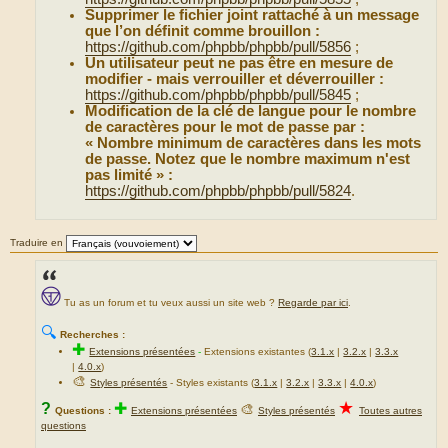
Supprimer le fichier joint rattaché à un message
que l’on définit comme brouillon :
https://github.com/phpbb/phpbb/pull/5856
;
Un utilisateur peut ne pas être en mesure de
modifier - mais verrouiller et déverrouiller :
https://github.com/phpbb/phpbb/pull/5845
;
Modification de la clé de langue pour le nombre
de caractères pour le mot de passe par :
« Nombre minimum de caractères dans les mots
de passe. Notez que le nombre maximum n'est
pas limité » :
https://github.com/phpbb/phpbb/pull/5824
.
Traduire en
Tu as un forum et tu veux aussi un site web ?
Regarde par ici
.
🔍
Recherches :
✚
Extensions présentées
-
Extensions existantes (
3.1.x
|
3.2.x
|
3.3.x
|
4.0.x
)
🎨
Styles présentés
- Styles existants (
3.1.x
|
3.2.x
|
3.3.x
|
4.0.x
)
★
?
✚
🎨
Questions :
Extensions présentées
Styles présentés
Toutes autres
questions