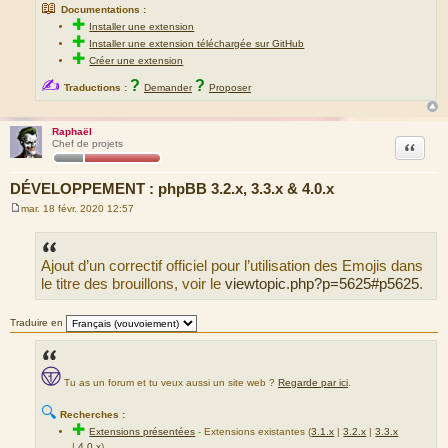
📖
Documentations :
✚
Installer une extension
✚
Installer une extension téléchargée sur GitHub
✚
Créer une extension
✍
?
?
Traductions :
Demander
Proposer
Raphaël
Citation
Chef de projets
DÉVELOPPEMENT : phpBB 3.2.x, 3.3.x & 4.0.x
mar. 18 févr. 2020 12:57
M
e
s
s
Ajout d’un correctif officiel pour l’utilisation des Emojis dans
a
g
le titre des brouillons, voir le
viewtopic.php?p=5625#p5625
.
e
Traduire en
Tu as un forum et tu veux aussi un site web ?
Regarde par ici
.
🔍
Recherches :
✚
Extensions présentées
-
Extensions existantes (
3.1.x
|
3.2.x
|
3.3.x
|
4.0.x
)