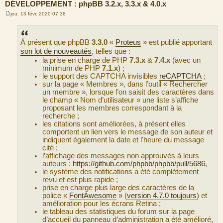
DÉVELOPPEMENT : phpBB 3.2.x, 3.3.x & 4.0.x
jeu. 13 févr. 2020 07:38
M
e
s
s
À présent que phpBB
3.3.0
«
Proteus
» est publié apportant
a
g
son lot de nouveautés
, telles que :
e
la prise en charge de PHP
7.3.x
&
7.4.x
(avec un
minimum de PHP
7.1.x
) ;
le support des CAPTCHA invisibles
reCAPTCHA
;
sur la page « Membres », dans l’outil « Rechercher
un membre », lorsque l’on saisit des caractères dans
le champ « Nom d’utilisateur » une liste s’affiche
proposant les membres correspondant à la
recherche ;
les citations sont améliorées, à présent elles
comportent un lien vers le message de son auteur et
indiquent également la date et l'heure du message
cité ;
l’affichage des messages non approuvés à leurs
auteurs :
https://github.com/phpbb/phpbb/pull/5686
,
le système des notifications a été complètement
revu et est plus rapide ;
prise en charge plus large des caractères de la
police «
FontAwesome
» (
version 4.7.0 toujours
) et
amélioration pour les écrans Retina ;
le tableau des statistiques du forum sur la page
d’accueil du panneau d’administration a été amélioré,