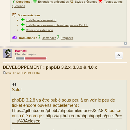
★
?
✚
🎨
Questions :
Extensions présentées
Styles présentés
Toutes autres
questions
📖
Documentations :
✚
Installer une extension
✚
Installer une extension téléchargée sur GitHub
✚
Créer une extension
✍
?
?
Traductions :
Demander
Proposer
Raphaël
Citation
Chef de projets
DÉVELOPPEMENT : phpBB 3.2.x, 3.3.x & 4.0.x
ven. 16 août 2019 01:04
M
e
s
s
Salut,
a
g
e
phpBB 3.2.8 va être publé sous peu à en voir le peu de
ticket encore ouverts actuellement :
https://github.com/phpbb/phpbb/milestones/3.2.8
& tout ce
qui a été corrigé :
https://github.com/phpbb/phpbb/pulls?q=
... s%3Aclosed
.