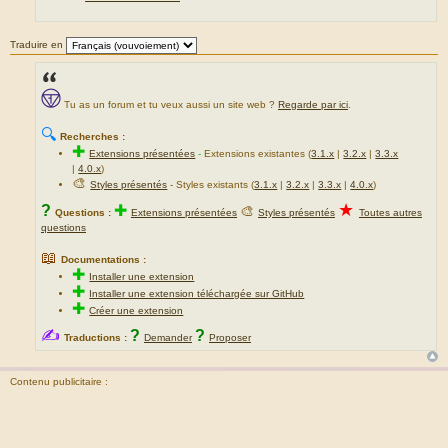
Traduire en
Tu as un forum et tu veux aussi un site web ?
Regarde par ici
.
🔍
Recherches :
✚
Extensions présentées
-
Extensions existantes (
3.1.x
|
3.2.x
|
3.3.x
|
4.0.x
)
🎨
Styles présentés
- Styles existants (
3.1.x
|
3.2.x
|
3.3.x
|
4.0.x
)
★
?
✚
🎨
Questions :
Extensions présentées
Styles présentés
Toutes autres
questions
📖
Documentations :
✚
Installer une extension
✚
Installer une extension téléchargée sur GitHub
✚
Créer une extension
✍
?
?
Traductions :
Demander
Proposer
Contenu publicitaire :