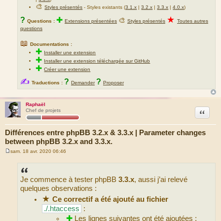
🎨
Styles présentés
- Styles existants (
3.1.x
|
3.2.x
|
3.3.x
|
4.0.x
)
★
?
✚
🎨
Questions :
Extensions présentées
Styles présentés
Toutes autres
questions
📖
Documentations :
✚
Installer une extension
✚
Installer une extension téléchargée sur GitHub
✚
Créer une extension
✍
?
?
Traductions :
Demander
Proposer
Raphaël
Citation
Chef de projets
Différences entre phpBB 3.2.x & 3.3.x | Parameter changes
between phpBB 3.2.x and 3.3.x.
sam. 18 avr. 2020 06:46
M
e
s
s
Je commence à tester phpBB
3.3.x
, aussi j’ai relevé
a
g
quelques observations :
e
★
Ce correctif a été ajouté au fichier
./.htaccess
:
✚
Les lignes suivantes ont été ajoutées :