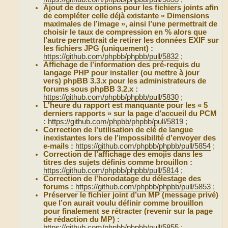
Ajout de deux options pour les fichiers joints afin
de compléter celle déjà existante « Dimensions
maximales de l’image », ainsi l’une permettrait de
choisir le taux de compression en % alors que
l’autre permettrait de retirer les données EXIF sur
les fichiers JPG (uniquement) :
https://github.com/phpbb/phpbb/pull/5832
;
Affichage de l’information des pré-requis du
langage PHP pour installer (ou mettre à jour
vers) phpBB 3.3.x pour les administrateurs de
forums sous phpBB 3.2.x :
https://github.com/phpbb/phpbb/pull/5830
;
L'heure du rapport est manquante pour les « 5
derniers rapports » sur la page d’accueil du PCM
:
https://github.com/phpbb/phpbb/pull/5819
;
Correction de l’utilisation de clé de langue
inexistantes lors de l’impossibilité d’envoyer des
e-mails :
https://github.com/phpbb/phpbb/pull/5854
;
Correction de l’affichage des emojis dans les
titres des sujets définis comme brouillon :
https://github.com/phpbb/phpbb/pull/5814
;
Correction de l’horodatage du délestage des
forums :
https://github.com/phpbb/phpbb/pull/5853
;
Préserver le fichier joint d’un MP (message privé)
que l’on aurait voulu définir comme brouillon
pour finalement se rétracter (revenir sur la page
de rédaction du MP) :
https://github.com/phpbb/phpbb/pull/5855
;