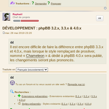
✍
?
?
Traductions :
Demander
Proposer
Raphaël
Citation
Chef de projets
DÉVELOPPEMENT : phpBB 3.2.x, 3.3.x & 4.0.x
mar. 28 mai 2019 23:20
M
e
s
s
Il est encore difficile de faire la différence entre phpBB 3.3.x
a
g
et 4.0.x, mais lorsque le style remplaçant de prosilver,
e
nommé «
Chameleon
» & dédié à phpBB 4.0.x sera publié,
les changements seront plus prononcés.
Traduire en
Tu as un forum et tu veux aussi un site web ?
Regarde par ici
.
🔍
Recherches :
✚
Extensions présentées
-
Extensions existantes (
3.1.x
|
3.2.x
|
3.3.x
|
4.0.x
)
🎨
Styles présentés
- Styles existants (
3.1.x
|
3.2.x
|
3.3.x
|
4.0.x
)