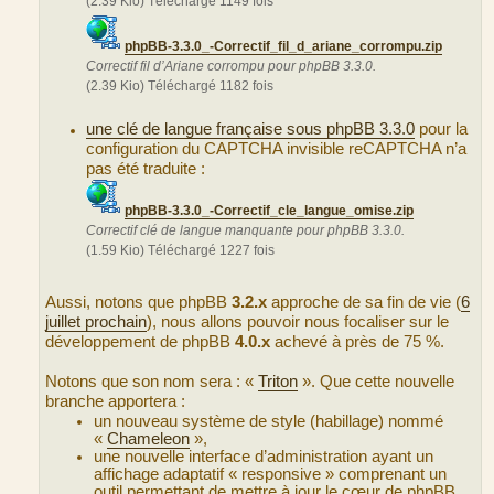
(2.39 Kio) Téléchargé 1149 fois
phpBB-3.3.0_-Correctif_fil_d_ariane_corrompu.zip
Correctif fil d’Ariane corrompu pour phpBB 3.3.0.
(2.39 Kio) Téléchargé 1182 fois
une clé de langue française sous phpBB 3.3.0
pour la
configuration du CAPTCHA invisible reCAPTCHA n’a
pas été traduite :
phpBB-3.3.0_-Correctif_cle_langue_omise.zip
Correctif clé de langue manquante pour phpBB 3.3.0.
(1.59 Kio) Téléchargé 1227 fois
Aussi, notons que phpBB
3.2.x
approche de sa fin de vie (
6
juillet prochain
), nous allons pouvoir nous focaliser sur le
développement de phpBB
4.0.x
achevé à près de 75 %.
Notons que son nom sera : «
Triton
». Que cette nouvelle
branche apportera :
un nouveau système de style (habillage) nommé
«
Chameleon
»,
une nouvelle interface d’administration ayant un
affichage adaptatif « responsive » comprenant un
outil permettant de mettre à jour le cœur de phpBB