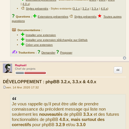
|
4.0.x
)
🎨
Styles présentés
- Styles existants (
3.1.x
|
3.2.x
|
3.3.x
|
4.0.x
)
★
?
✚
🎨
Questions :
Extensions présentées
Styles présentés
Toutes autres
questions
📖
Documentations :
✚
Installer une extension
✚
Installer une extension téléchargée sur GitHub
✚
Créer une extension
✍
?
?
Traductions :
Demander
Proposer
Raphaël
Citation
Chef de projets
DÉVELOPPEMENT : phpBB 3.2.x, 3.3.x & 4.0.x
ven. 14 févr. 2020 17:32
M
e
s
s
Je vous rappelle qu’il peut être utile de prendre
a
g
connaissance du précédent message qui liste non
e
seulement les
nouveautés
de phpBB
3.3.x
et des futures
fonctionnalités de phpBB
4.0.x
,
mais surtout des
correctifs
pour phpBB
3.2.9
et/ou
3.3.0