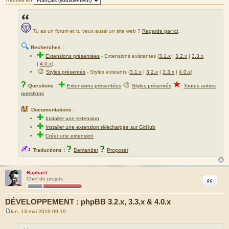
Tu as un forum et tu veux aussi un site web ?
Regarde par ici
.
🔍
Recherches :
✚
Extensions présentées
-
Extensions existantes (
3.1.x
|
3.2.x
|
3.3.x
|
4.0.x
)
🎨
Styles présentés
- Styles existants (
3.1.x
|
3.2.x
|
3.3.x
|
4.0.x
)
★
?
✚
🎨
Questions :
Extensions présentées
Styles présentés
Toutes autres
questions
📖
Documentations :
✚
Installer une extension
✚
Installer une extension téléchargée sur GitHub
✚
Créer une extension
✍
?
?
Traductions :
Demander
Proposer
Raphaël
Citation
Chef de projets
DÉVELOPPEMENT : phpBB 3.2.x, 3.3.x & 4.0.x
lun. 13 mai 2019 09:19
M
e
s