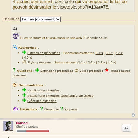
4 issues demeurent,
dont celle
qui va empêcher le fait de
pouvoir désinstaller le
viewtopic.php?f=13&t=78
.
Traduire en
Tu as un forum et tu veux aussi un site web ?
Regarde par ici
.
🔍
Recherches :
✚
Extensions présentées
-
Extensions existantes (
3.1.x
|
3.2.x
|
3.3.x
|
4.0.x
)
🎨
Styles présentés
- Styles existants (
3.1.x
|
3.2.x
|
3.3.x
|
4.0.x
)
★
?
✚
🎨
Questions :
Extensions présentées
Styles présentés
Toutes autres
questions
📖
Documentations :
✚
Installer une extension
✚
Installer une extension téléchargée sur GitHub
✚
Créer une extension
✍
?
?
Traductions :
Demander
Proposer
Raphaël
Citation
Chef de projets