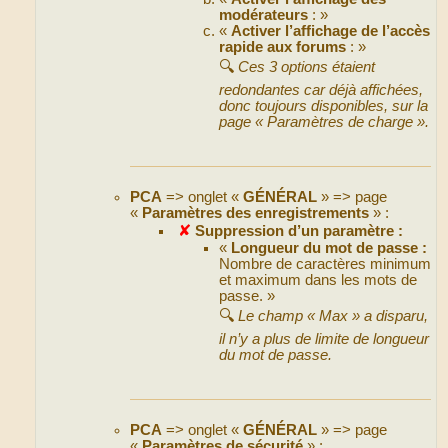
modérateurs
: »
«
Activer l’affichage de l’accès
rapide aux forums
: »
🔍
Ces 3 options étaient
redondantes car déjà affichées,
donc toujours disponibles, sur la
page « Paramètres de charge ».
PCA
=> onglet «
GÉNÉRAL
» => page
«
Paramètres des enregistrements
» :
✘
Suppression d’un paramètre :
«
Longueur du mot de passe :
Nombre de caractères minimum
et maximum dans les mots de
passe. »
🔍
Le champ « Max » a disparu,
il n’y a plus de limite de longueur
du mot de passe.
PCA
=> onglet «
GÉNÉRAL
» => page
«
Paramètres de sécurité
» :