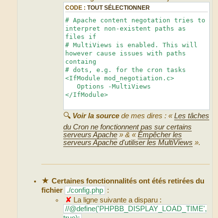
CODE :
TOUT SÉLECTIONNER
# Apache content negotation tries to
interpret non-existent paths as
files if
# MultiViews is enabled. This will
however cause issues with paths
containg
# dots, e.g. for the cron tasks
<IfModule mod_negotiation.c>
Options -MultiViews
</IfModule>
🔍
Voir la source
de mes dires : «
Les tâches
du Cron ne fonctionnent pas sur certains
serveurs Apache
» & «
Empêcher les
serveurs Apache d'utiliser les MultiViews
».
★
Certaines fonctionnalités ont étés retirées du
fichier
./config.php
:
✘
La ligne suivante a disparu :
//@define('PHPBB_DISPLAY_LOAD_TIME',
true);
.