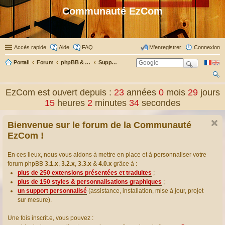
Communauté EzCom
Accès rapide
Aide
FAQ
M’enregistrer
Connexion
Portail
Forum
phpBB & Co
Support pour phpBB
ec
EzCom est ouvert depuis :
23
années
0
mois
29
jours
her
15
heures
2
minutes
35
secondes
ch
Bienvenue sur le forum de la Communauté
er
EzCom !
En ces lieux, nous vous aidons à mettre en place et à personnaliser votre
forum phpBB
3.1.x
,
3.2.x
,
3.3.x
&
4.0.x
grâce à :
plus de 250 extensions présentées et traduites
;
plus de 150 styles & personnalisations graphiques
;
un support personnalisé
(assistance, installation, mise à jour, projet
sur mesure).
Une fois inscrit.e, vous pouvez :