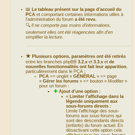
📖
Le tableau présent sur la page d’accueil du
PCA
et comportant certaines informations utiles à
l’administration du forum
a été revu
.
🔍
Il ne comporte pas moins d’informations,
seulement elles ont été réagencées afin d’en
simplifier la lecture.
★
Plusieurs options, paramètres ont été retirés
entre les branches phpBB
3.2.x
et
3.3.x
et
de
nouvelles fonctionnalités ont fait leur apparition
,
particulièrement dans le PCA :
PCA
=> onglet «
GÉNÉRAL
» => page
«
Gérer les forums
» => bouton « Modifier »
pour un forum :
✚
Ajout d’une option :
«
Limiter l’affichage dans la
légende uniquement aux
sous-forums directs :
Limite l’affichage des sous-
forums aux sous-forums qui
sont des descendants directs
(enfants) du forum actuel. En
désactivant cette option cela
affichera tous les sous-forums