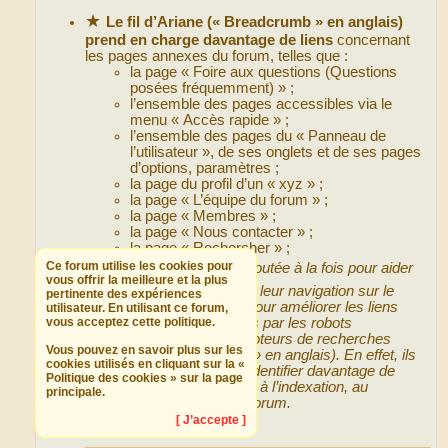
★
Le fil d’Ariane (« Breadcrumb » en anglais)
prend en charge davantage de liens
concernant
les pages annexes du forum, telles que :
la page « Foire aux questions (Questions
posées fréquemment) » ;
l’ensemble des pages accessibles via le
menu « Accès rapide » ;
l’ensemble des pages du « Panneau de
l’utilisateur », de ses onglets et de ses pages
d’options, paramètres ;
la page du profil d’un « xyz » ;
la page « L’équipe du forum » ;
la page « Membres » ;
la page « Nous contacter » ;
la page « Rechercher » ;
Ce forum utilise les cookies pour
🔍
Fonctionnalité ajoutée à la fois pour aider
vous offrir la meilleure et la plus
les visiteurs lors de leur navigation sur le
pertinente des expériences
forum mais aussi pour améliorer les liens
utilisateur. En utilisant ce forum,
vous acceptez cette politique.
référencés, indexés par les robots
d’indexation des moteurs de recherches
Vous pouvez en savoir plus sur les
(« Search engines » en anglais). En effet, ils
cookies utilisés en cliquant sur la «
seront capables d’identifier davantage de
Politique des cookies » sur la page
pages utiles ou non à l’indexation, au
principale.
référencement du forum.
[ J’accepte ]