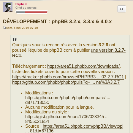
Raphaël
Citation
Chef de projets
DÉVELOPPEMENT : phpBB 3.2.x, 3.3.x & 4.0.x
sam. 4 mai 2019 07:10
M
e
s
s
Quelques soucis rencontrés avec la version
3.2.6
ont
a
g
poussé l’équipe de phpBB.com à publier
une version
3.2.7-
e
RC1
.
Téléchargement :
https://area51.phpbb.com/downloads/
.
Liste des tickets ouverts pour cette nouvelle version :
https://tracker.phpbb.com/browse/PHPBB3 ... 03.2.7-RC1
|
https://github.com/phpbb/phpbb/pulls?q= ... ne%3A3.2.7
Modifications :
https://github.com/phpbb/phpbb/compare/ ...
d87171305c
Aucune modification pour la langue.
Modifications du style :
https://gist.github.com/marc1706/023345 ...
8455c21854
Source :
https://area51.phpbb.com/phpBB/viewtopi
... 81&t=67136