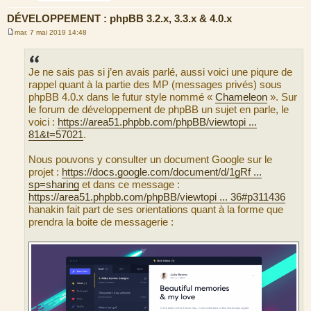
DÉVELOPPEMENT : phpBB 3.2.x, 3.3.x & 4.0.x
mar. 7 mai 2019 14:48
M
e
s
s
Je ne sais pas si j’en avais parlé, aussi voici une piqure de
a
g
rappel quant à la partie des MP (messages privés) sous
e
phpBB 4.0.x dans le futur style nommé «
Chameleon
». Sur
le forum de développement de phpBB un sujet en parle, le
voici :
https://area51.phpbb.com/phpBB/viewtopi ...
81&t=57021
.
Nous pouvons y consulter un document Google sur le
projet :
https://docs.google.com/document/d/1gRf ...
sp=sharing
et dans ce message :
https://area51.phpbb.com/phpBB/viewtopi ... 36#p311436
hanakin fait part de ses orientations quant à la forme que
prendra la boite de messagerie :