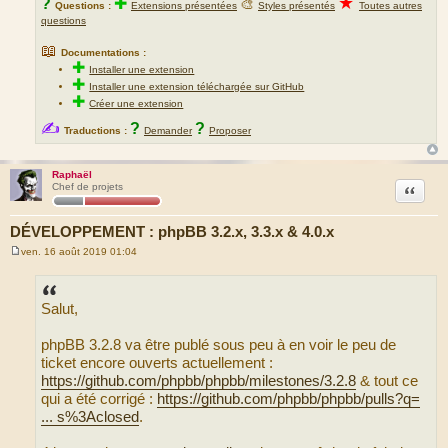
★
?
✚
🎨
Questions :
Extensions présentées
Styles présentés
Toutes autres
questions
📖
Documentations :
✚
Installer une extension
✚
Installer une extension téléchargée sur GitHub
✚
Créer une extension
✍
?
?
Traductions :
Demander
Proposer
Raphaël
Citation
Chef de projets
DÉVELOPPEMENT : phpBB 3.2.x, 3.3.x & 4.0.x
ven. 16 août 2019 01:04
M
e
s
s
Salut,
a
g
e
phpBB 3.2.8 va être publé sous peu à en voir le peu de
ticket encore ouverts actuellement :
https://github.com/phpbb/phpbb/milestones/3.2.8
& tout ce
qui a été corrigé :
https://github.com/phpbb/phpbb/pulls?q=
... s%3Aclosed
.