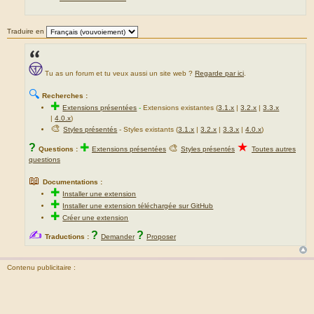
Traduire en
Tu as un forum et tu veux aussi un site web ?
Regarde par ici
.
🔍
Recherches :
✚
Extensions présentées
-
Extensions existantes (
3.1.x
|
3.2.x
|
3.3.x
|
4.0.x
)
🎨
Styles présentés
- Styles existants (
3.1.x
|
3.2.x
|
3.3.x
|
4.0.x
)
★
?
✚
🎨
Questions :
Extensions présentées
Styles présentés
Toutes autres
questions
📖
Documentations :
✚
Installer une extension
✚
Installer une extension téléchargée sur GitHub
✚
Créer une extension
✍
?
?
Traductions :
Demander
Proposer
Contenu publicitaire :