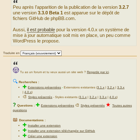
s
Peu après l’apparition de la publication de la version
3.2.7
a
g
une version
3.3.0 Beta 1
est apparue sur le dépôt de
e
fichiers GitHub de phpBB.com.
Aussi,
il est probable
pour la version 4.0.x un système de
mise à jour automatique soit mis en place, un peu comme
WordPress le propose.
Traduire en
Tu as un forum et tu veux aussi un site web ?
Regarde par ici
.
🔍
Recherches :
✚
Extensions présentées
-
Extensions existantes (
3.1.x
|
3.2.x
|
3.3.x
|
4.0.x
)
🎨
Styles présentés
- Styles existants (
3.1.x
|
3.2.x
|
3.3.x
|
4.0.x
)
★
?
✚
🎨
Questions :
Extensions présentées
Styles présentés
Toutes autres
questions
📖
Documentations :
✚
Installer une extension
✚
Installer une extension téléchargée sur GitHub
✚
Créer une extension