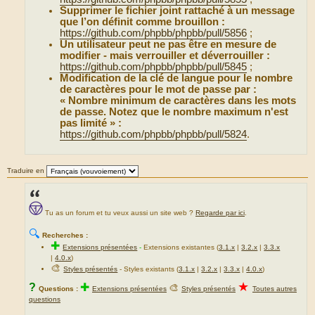
Supprimer le fichier joint rattaché à un message
que l’on définit comme brouillon :
https://github.com/phpbb/phpbb/pull/5856
;
Un utilisateur peut ne pas être en mesure de
modifier - mais verrouiller et déverrouiller :
https://github.com/phpbb/phpbb/pull/5845
;
Modification de la clé de langue pour le nombre
de caractères pour le mot de passe par :
« Nombre minimum de caractères dans les mots
de passe. Notez que le nombre maximum n'est
pas limité » :
https://github.com/phpbb/phpbb/pull/5824
.
Traduire en
Tu as un forum et tu veux aussi un site web ?
Regarde par ici
.
🔍
Recherches :
✚
Extensions présentées
-
Extensions existantes (
3.1.x
|
3.2.x
|
3.3.x
|
4.0.x
)
🎨
Styles présentés
- Styles existants (
3.1.x
|
3.2.x
|
3.3.x
|
4.0.x
)
★
?
✚
🎨
Questions :
Extensions présentées
Styles présentés
Toutes autres
questions