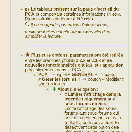
📖
Le tableau présent sur la page d’accueil du
PCA
et comportant certaines informations utiles à
l’administration du forum
a été revu
.
🔍
Il ne comporte pas moins d’informations,
seulement elles ont été réagencées afin d’en
simplifier la lecture.
★
Plusieurs options, paramètres ont été retirés
entre les branches phpBB
3.2.x
et
3.3.x
et
de
nouvelles fonctionnalités ont fait leur apparition
,
particulièrement dans le PCA :
PCA
=> onglet «
GÉNÉRAL
» => page
«
Gérer les forums
» => bouton « Modifier »
pour un forum :
✚
Ajout d’une option :
«
Limiter l’affichage dans la
légende uniquement aux
sous-forums directs :
Limite l’affichage des sous-
forums aux sous-forums qui
sont des descendants directs
(enfants) du forum actuel. En
désactivant cette option cela
affichera tous les sous-forums