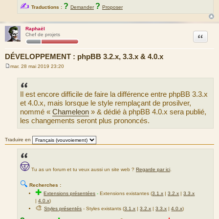
✍
?
?
Traductions :
Demander
Proposer
Raphaël
Citation
Chef de projets
DÉVELOPPEMENT : phpBB 3.2.x, 3.3.x & 4.0.x
mar. 28 mai 2019 23:20
M
e
s
s
Il est encore difficile de faire la différence entre phpBB 3.3.x
a
g
et 4.0.x, mais lorsque le style remplaçant de prosilver,
e
nommé «
Chameleon
» & dédié à phpBB 4.0.x sera publié,
les changements seront plus prononcés.
Traduire en
Tu as un forum et tu veux aussi un site web ?
Regarde par ici
.
🔍
Recherches :
✚
Extensions présentées
-
Extensions existantes (
3.1.x
|
3.2.x
|
3.3.x
|
4.0.x
)
🎨
Styles présentés
- Styles existants (
3.1.x
|
3.2.x
|
3.3.x
|
4.0.x
)