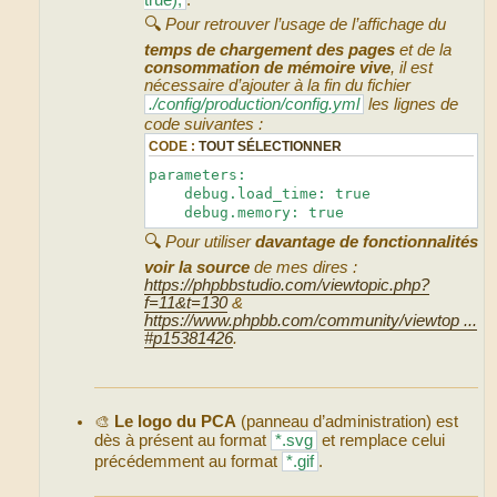
🔍
Pour retrouver l’usage de l’affichage du
temps de chargement des pages
et de la
consommation de mémoire vive
, il est
nécessaire d’ajouter à la fin du fichier
./config/production/config.yml
les lignes de
code suivantes :
CODE :
TOUT SÉLECTIONNER
parameters:
debug.load_time: true
debug.memory: true
🔍
Pour utiliser
davantage de fonctionnalités
voir la source
de mes dires :
https://phpbbstudio.com/viewtopic.php?
f=11&t=130
&
https://www.phpbb.com/community/viewtop ...
#p15381426
.
🎨
Le logo du PCA
(panneau d’administration) est
dès à présent au format
*.svg
et remplace celui
précédemment au format
*.gif
.