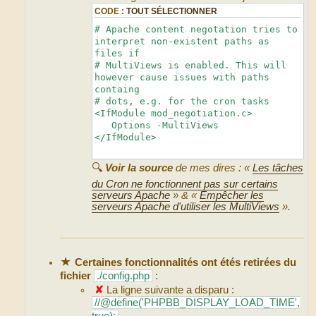
CODE :
TOUT SÉLECTIONNER
# Apache content negotation tries to
interpret non-existent paths as
files if
# MultiViews is enabled. This will
however cause issues with paths
containg
# dots, e.g. for the cron tasks
<IfModule mod_negotiation.c>
Options -MultiViews
</IfModule>
🔍
Voir la source
de mes dires : «
Les tâches
du Cron ne fonctionnent pas sur certains
serveurs Apache
» & «
Empêcher les
serveurs Apache d'utiliser les MultiViews
».
★
Certaines fonctionnalités ont étés retirées du
fichier
./config.php
:
✘
La ligne suivante a disparu :
//@define('PHPBB_DISPLAY_LOAD_TIME',
true);
.