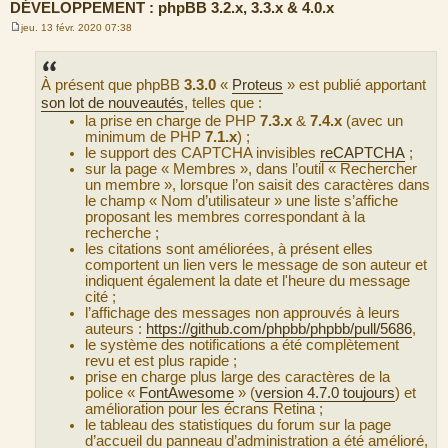
DÉVELOPPEMENT : phpBB 3.2.x, 3.3.x & 4.0.x
jeu. 13 févr. 2020 07:38
M
e
s
s
À présent que phpBB
3.3.0
«
Proteus
» est publié apportant
a
g
son lot de nouveautés
, telles que :
e
la prise en charge de PHP
7.3.x
&
7.4.x
(avec un
minimum de PHP
7.1.x
) ;
le support des CAPTCHA invisibles
reCAPTCHA
;
sur la page « Membres », dans l’outil « Rechercher
un membre », lorsque l’on saisit des caractères dans
le champ « Nom d’utilisateur » une liste s’affiche
proposant les membres correspondant à la
recherche ;
les citations sont améliorées, à présent elles
comportent un lien vers le message de son auteur et
indiquent également la date et l'heure du message
cité ;
l’affichage des messages non approuvés à leurs
auteurs :
https://github.com/phpbb/phpbb/pull/5686
,
le système des notifications a été complètement
revu et est plus rapide ;
prise en charge plus large des caractères de la
police «
FontAwesome
» (
version 4.7.0 toujours
) et
amélioration pour les écrans Retina ;
le tableau des statistiques du forum sur la page
d’accueil du panneau d’administration a été amélioré,