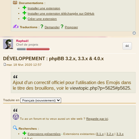
📖
Documentations :
✚
Installer une extension
✚
Installer une extension téléchargée sur GitHub
✚
Créer une extension
✍
?
?
Traductions :
Demander
Proposer
Raphaël
Citation
Chef de projets
DÉVELOPPEMENT : phpBB 3.2.x, 3.3.x & 4.0.x
mar. 18 févr. 2020 12:57
M
e
s
s
Ajout d’un correctif officiel pour l’utilisation des Emojis dans
a
g
le titre des brouillons, voir le
viewtopic.php?p=5625#p5625
.
e
Traduire en
Tu as un forum et tu veux aussi un site web ?
Regarde par ici
.
🔍
Recherches :
✚
Extensions présentées
-
Extensions existantes (
3.1.x
|
3.2.x
|
3.3.x
|
4.0.x
)