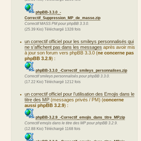
phpBB-3.3.0_-
Correctif_Suppression_MP_de_masse.zip
Correctif MASS PM pour phpBB 3.3.0.
(25.39 Kio) Téléchargé 1328 fois
un correctif officiel pour les smileys personnalisés qui
ne s’affichent pas dans les messages
après avoir mis
à jour son forum vers phpBB 3.3.0 (
ne concerne pas
phpBB 3.2.9
) :
phpBB-3.3.0_-Correctif_smileys_personnalises.zip
Correctif smileys personnalisés pour phpBB 3.3.0.
(17.22 Kio) Téléchargé 1212 fois
un correctif officiel pour l’utilisation des Emojis dans le
titre des MP
(messages privés / PM) (
concerne
aussi phpBB 3.2.9
) :
phpBB-3.2.9_-Correctif_emojis_dans_titre_MP.zip
Correctif emojis dans le titre des MP pour phpBB 3.2.9.
(12.88 Kio) Téléchargé 1168 fois