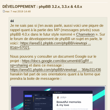
DÉVELOPPEMENT : phpBB 3.2.x, 3.3.x & 4.0.x
mar. 7 mai 2019 14:48
M
e
s
s
Je ne sais pas si j’en avais parlé, aussi voici une piqure de
a
g
rappel quant à la partie des MP (messages privés) sous
e
phpBB 4.0.x dans le futur style nommé «
Chameleon
». Sur
le forum de développement de phpBB un sujet en parle, le
voici :
https://area51.phpbb.com/phpBB/viewtopi ...
81&t=57021
.
Nous pouvons y consulter un document Google sur le
projet :
https://docs.google.com/document/d/1gRf ...
sp=sharing
et dans ce message :
https://area51.phpbb.com/phpBB/viewtopi ... 36#p311436
hanakin fait part de ses orientations quant à la forme que
prendra la boite de messagerie :