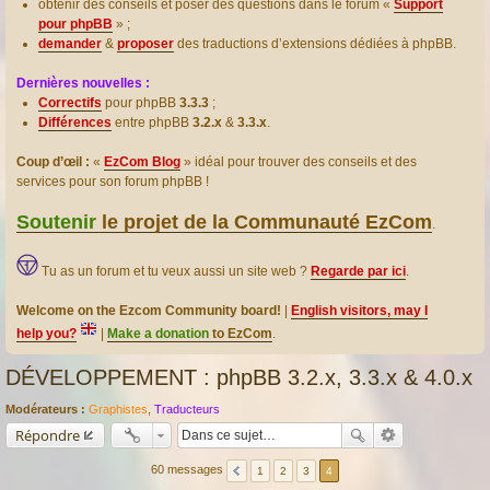
obtenir des conseils et poser des questions dans le forum «
Support
pour phpBB
» ;
demander
&
proposer
des traductions d’extensions dédiées à phpBB.
Dernières nouvelles :
Correctifs
pour phpBB
3.3.3
;
Différences
entre phpBB
3.2.x
&
3.3.x
.
Coup d’œil :
«
EzCom Blog
» idéal pour trouver des conseils et des
services pour son forum phpBB !
Soutenir
le projet de la Communauté EzCom
.
Tu as un forum et tu veux aussi un site web ?
Regarde par ici
.
Welcome on the Ezcom Community board!
|
English visitors, may I
help you?
|
Make a donation
to EzCom
.
DÉVELOPPEMENT : phpBB 3.2.x, 3.3.x & 4.0.x
Modérateurs :
Graphistes
,
Traducteurs
Répondre
60 messages
1
2
3
4