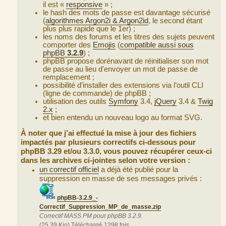
il est «
responsive
» ;
le hash des mots de passe est davantage sécurisé
(
algorithmes Argon2i & Argon2id
, le second étant
plus plus rapide que le 1er) ;
les noms des forums et les titres des sujets peuvent
comporter des
Emojis
(
compatible aussi sous
phpBB
3.2.9
) ;
phpBB propose dorénavant de réinitialiser son mot
de passe au lieu d'envoyer un mot de passe de
remplacement ;
possibilité d’installer des extensions via l’outil CLI
(ligne de commande) de phpBB ;
utilisation des outils
Symfony
3.4,
jQuery
3.4 &
Twig
2.x
;
et bien entendu un nouveau logo au format SVG.
À noter que j’ai effectué la mise à jour des fichiers
impactés par plusieurs correctifs ci-dessous pour
phpBB 3.29 et/ou 3.3.0, vous pouvez récupérer ceux-ci
dans les archives ci-jointes selon votre version :
un correctif officiel
a déjà été publié pour la
suppression en masse de ses messages privés :
phpBB-3.2.9_-
Correctif_Suppression_MP_de_masse.zip
Correctif MASS PM pour phpBB 3.2.9.
(25.39 Kio) Téléchargé 1298 fois