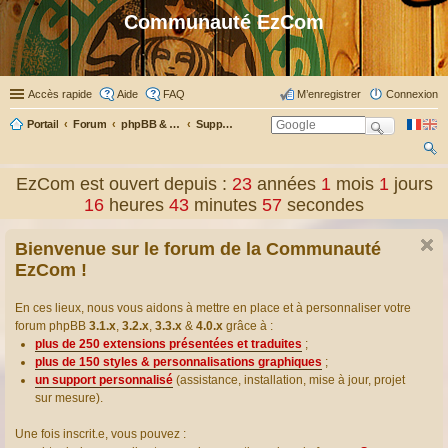
Communauté EzCom
Accès rapide
Aide
FAQ
M’enregistrer
Connexion
Portail
Forum
phpBB & Co
Support pour phpBB
ec
EzCom est ouvert depuis :
23
années
1
mois
1
jours
her
16
heures
43
minutes
59
secondes
ch
Bienvenue sur le forum de la Communauté
er
EzCom !
En ces lieux, nous vous aidons à mettre en place et à personnaliser votre
forum phpBB
3.1.x
,
3.2.x
,
3.3.x
&
4.0.x
grâce à :
plus de 250 extensions présentées et traduites
;
plus de 150 styles & personnalisations graphiques
;
un support personnalisé
(assistance, installation, mise à jour, projet
sur mesure).
Une fois inscrit.e, vous pouvez :