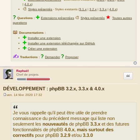
|
4.0.x
)
🎨
Styles présentés
- Styles existants (
3.1.x
|
3.2.x
|
3.3.x
|
4.0.x
)
★
?
✚
🎨
Questions :
Extensions présentées
Styles présentés
Toutes autres
questions
📖
Documentations :
✚
Installer une extension
✚
Installer une extension téléchargée sur GitHub
✚
Créer une extension
✍
?
?
Traductions :
Demander
Proposer
Raphaël
Citation
Chef de projets
DÉVELOPPEMENT : phpBB 3.2.x, 3.3.x & 4.0.x
ven. 14 févr. 2020 17:32
M
e
s
s
Je vous rappelle qu’il peut être utile de prendre
a
g
connaissance du précédent message qui liste non
e
seulement les
nouveautés
de phpBB
3.3.x
et des futures
fonctionnalités de phpBB
4.0.x
,
mais surtout des
correctifs
pour phpBB
3.2.9
et/ou
3.3.0