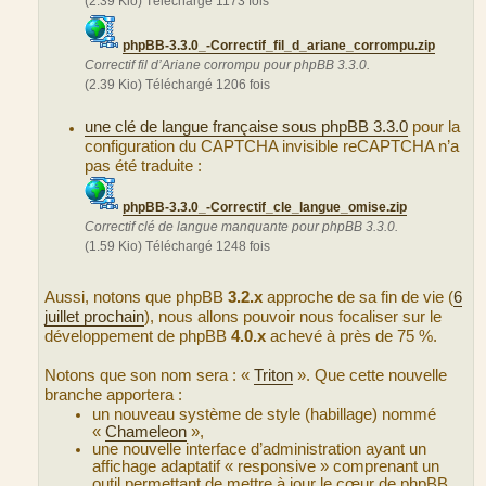
(2.39 Kio) Téléchargé 1173 fois
phpBB-3.3.0_-Correctif_fil_d_ariane_corrompu.zip
Correctif fil d’Ariane corrompu pour phpBB 3.3.0.
(2.39 Kio) Téléchargé 1206 fois
une clé de langue française sous phpBB 3.3.0
pour la
configuration du CAPTCHA invisible reCAPTCHA n’a
pas été traduite :
phpBB-3.3.0_-Correctif_cle_langue_omise.zip
Correctif clé de langue manquante pour phpBB 3.3.0.
(1.59 Kio) Téléchargé 1248 fois
Aussi, notons que phpBB
3.2.x
approche de sa fin de vie (
6
juillet prochain
), nous allons pouvoir nous focaliser sur le
développement de phpBB
4.0.x
achevé à près de 75 %.
Notons que son nom sera : «
Triton
». Que cette nouvelle
branche apportera :
un nouveau système de style (habillage) nommé
«
Chameleon
»,
une nouvelle interface d’administration ayant un
affichage adaptatif « responsive » comprenant un
outil permettant de mettre à jour le cœur de phpBB