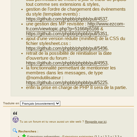
tout comme ses extensions & styles,
gestion de l’ordre de chargement des évènements
du style (template events) :
https://github.com/phpbb/phpbb/pull/4537
,
une gestion des MP revisitée :
http://www.ezcom-
fr.com/viewtopic.php?p=5166#p5166
&
https://github.com/phpbb/phpbb/pull/5351
,
ajout d’une version réduite (minified) de la CSS du
fichier stylesheet.css :
https://github.com/phpbb/phpbb/pull/5496
,
retrait de la possibilité de réinitialiser la date
d’ouverture du forum :
https://github.com/phpbb/phpbb/pull/4953
,
la fonctionnalité permettant de mentionner les
membres dans les messages, de type
@nomdutilisateur :
https://github.com/phpbb/phpbb/pull/5225
.
enfin la prise en charge de PHP 8 sera de la partie.
Traduire en
Tu as un forum et tu veux aussi un site web ?
Regarde par ici
.
🔍
Recherches :
✚
Extensions présentées
-
Extensions existantes (
3.1.x
|
3.2.x
|
3.3.x