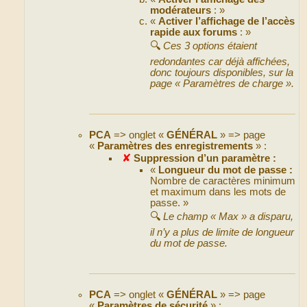
modérateurs
: »
«
Activer l’affichage de l’accès
rapide aux forums
: »
🔍
Ces 3 options étaient
redondantes car déjà affichées,
donc toujours disponibles, sur la
page « Paramètres de charge ».
PCA
=> onglet «
GÉNÉRAL
» => page
«
Paramètres des enregistrements
» :
✘
Suppression d’un paramètre :
«
Longueur du mot de passe :
Nombre de caractères minimum
et maximum dans les mots de
passe. »
🔍
Le champ « Max » a disparu,
il n’y a plus de limite de longueur
du mot de passe.
PCA
=> onglet «
GÉNÉRAL
» => page
«
Paramètres de sécurité
» :