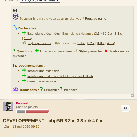
Tu as un forum et tu veux aussi un site web ?
Regarde par ici
.
🔍
Recherches :
✚
Extensions présentées
-
Extensions existantes (
3.1.x
|
3.2.x
|
3.3.x
|
4.0.x
)
🎨
Styles présentés
- Styles existants (
3.1.x
|
3.2.x
|
3.3.x
|
4.0.x
)
★
?
✚
🎨
Questions :
Extensions présentées
Styles présentés
Toutes autres
questions
📖
Documentations :
✚
Installer une extension
✚
Installer une extension téléchargée sur GitHub
✚
Créer une extension
✍
?
?
Traductions :
Demander
Proposer
Raphaël
Citation
Chef de projets
DÉVELOPPEMENT : phpBB 3.2.x, 3.3.x & 4.0.x
lun. 13 mai 2019 09:19
M
e
s