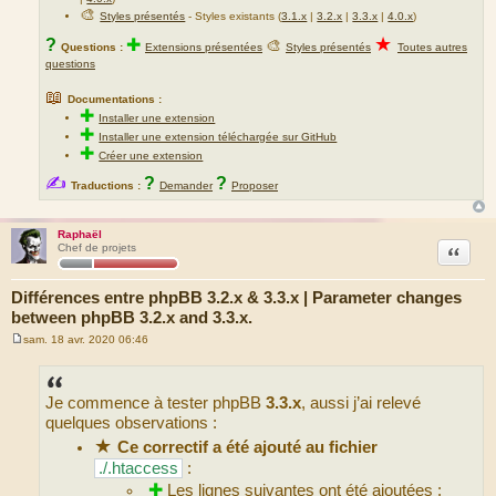
🎨
Styles présentés
- Styles existants (
3.1.x
|
3.2.x
|
3.3.x
|
4.0.x
)
★
?
✚
🎨
Questions :
Extensions présentées
Styles présentés
Toutes autres
questions
📖
Documentations :
✚
Installer une extension
✚
Installer une extension téléchargée sur GitHub
✚
Créer une extension
✍
?
?
Traductions :
Demander
Proposer
Raphaël
Citation
Chef de projets
Différences entre phpBB 3.2.x & 3.3.x | Parameter changes
between phpBB 3.2.x and 3.3.x.
sam. 18 avr. 2020 06:46
M
e
s
s
Je commence à tester phpBB
3.3.x
, aussi j’ai relevé
a
g
quelques observations :
e
★
Ce correctif a été ajouté au fichier
./.htaccess
:
✚
Les lignes suivantes ont été ajoutées :