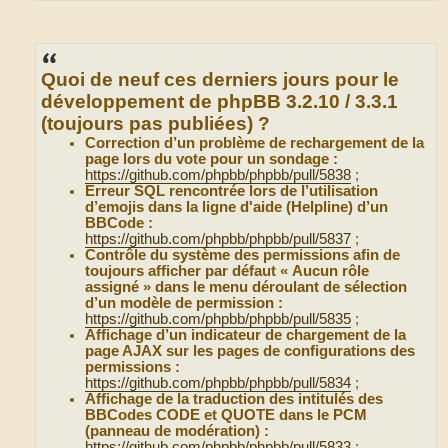
Quoi de neuf ces derniers jours pour le
développement de phpBB 3.2.10 / 3.3.1
(toujours pas publiées) ?
Correction d’un problème de rechargement de la
page lors du vote pour un sondage :
https://github.com/phpbb/phpbb/pull/5838
;
Erreur SQL rencontrée lors de l’utilisation
d’emojis dans la ligne d'aide (Helpline) d’un
BBCode :
https://github.com/phpbb/phpbb/pull/5837
;
Contrôle du système des permissions afin de
toujours afficher par défaut « Aucun rôle
assigné » dans le menu déroulant de sélection
d’un modèle de permission :
https://github.com/phpbb/phpbb/pull/5835
;
Affichage d’un indicateur de chargement de la
page AJAX sur les pages de configurations des
permissions :
https://github.com/phpbb/phpbb/pull/5834
;
Affichage de la traduction des intitulés des
BBCodes CODE et QUOTE dans le PCM
(panneau de modération) :
https://github.com/phpbb/phpbb/pull/5833
;