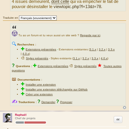
4 issues demeurent,
dont celle
qui va empêcher le fait de
pouvoir désinstaller le
viewtopic.php?f=13&t=78
.
Traduire en
Tu as un forum et tu veux aussi un site web ?
Regarde par ici
.
🔍
Recherches :
✚
Extensions présentées
-
Extensions existantes (
3.1.x
|
3.2.x
|
3.3.x
|
4.0.x
)
🎨
Styles présentés
- Styles existants (
3.1.x
|
3.2.x
|
3.3.x
|
4.0.x
)
★
?
✚
🎨
Questions :
Extensions présentées
Styles présentés
Toutes autres
questions
📖
Documentations :
✚
Installer une extension
✚
Installer une extension téléchargée sur GitHub
✚
Créer une extension
✍
?
?
Traductions :
Demander
Proposer
Raphaël
Citation
Chef de projets