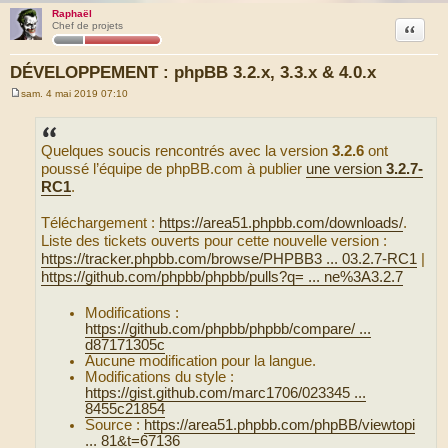
Raphaël
Citation
Chef de projets
DÉVELOPPEMENT : phpBB 3.2.x, 3.3.x & 4.0.x
sam. 4 mai 2019 07:10
M
e
s
s
Quelques soucis rencontrés avec la version
3.2.6
ont
a
g
poussé l’équipe de phpBB.com à publier
une version
3.2.7-
e
RC1
.
Téléchargement :
https://area51.phpbb.com/downloads/
.
Liste des tickets ouverts pour cette nouvelle version :
https://tracker.phpbb.com/browse/PHPBB3 ... 03.2.7-RC1
|
https://github.com/phpbb/phpbb/pulls?q= ... ne%3A3.2.7
Modifications :
https://github.com/phpbb/phpbb/compare/ ...
d87171305c
Aucune modification pour la langue.
Modifications du style :
https://gist.github.com/marc1706/023345 ...
8455c21854
Source :
https://area51.phpbb.com/phpBB/viewtopi
... 81&t=67136