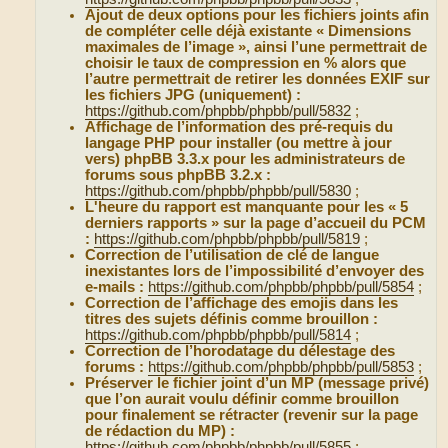
Ajout de deux options pour les fichiers joints afin
de compléter celle déjà existante « Dimensions
maximales de l’image », ainsi l’une permettrait de
choisir le taux de compression en % alors que
l’autre permettrait de retirer les données EXIF sur
les fichiers JPG (uniquement) :
https://github.com/phpbb/phpbb/pull/5832
;
Affichage de l’information des pré-requis du
langage PHP pour installer (ou mettre à jour
vers) phpBB 3.3.x pour les administrateurs de
forums sous phpBB 3.2.x :
https://github.com/phpbb/phpbb/pull/5830
;
L'heure du rapport est manquante pour les « 5
derniers rapports » sur la page d’accueil du PCM
:
https://github.com/phpbb/phpbb/pull/5819
;
Correction de l’utilisation de clé de langue
inexistantes lors de l’impossibilité d’envoyer des
e-mails :
https://github.com/phpbb/phpbb/pull/5854
;
Correction de l’affichage des emojis dans les
titres des sujets définis comme brouillon :
https://github.com/phpbb/phpbb/pull/5814
;
Correction de l’horodatage du délestage des
forums :
https://github.com/phpbb/phpbb/pull/5853
;
Préserver le fichier joint d’un MP (message privé)
que l’on aurait voulu définir comme brouillon
pour finalement se rétracter (revenir sur la page
de rédaction du MP) :
https://github.com/phpbb/phpbb/pull/5855
;