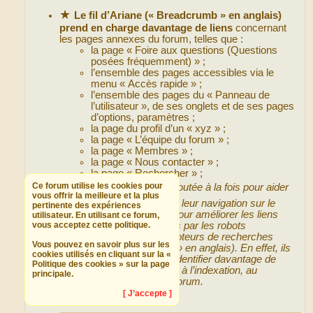
★
Le fil d’Ariane (« Breadcrumb » en anglais)
prend en charge davantage de liens
concernant
les pages annexes du forum, telles que :
la page « Foire aux questions (Questions
posées fréquemment) » ;
l’ensemble des pages accessibles via le
menu « Accès rapide » ;
l’ensemble des pages du « Panneau de
l’utilisateur », de ses onglets et de ses pages
d’options, paramètres ;
la page du profil d’un « xyz » ;
la page « L’équipe du forum » ;
la page « Membres » ;
la page « Nous contacter » ;
la page « Rechercher » ;
Ce forum utilise les cookies pour
🔍
Fonctionnalité ajoutée à la fois pour aider
vous offrir la meilleure et la plus
les visiteurs lors de leur navigation sur le
pertinente des expériences
forum mais aussi pour améliorer les liens
utilisateur. En utilisant ce forum,
vous acceptez cette politique.
référencés, indexés par les robots
d’indexation des moteurs de recherches
Vous pouvez en savoir plus sur les
(« Search engines » en anglais). En effet, ils
cookies utilisés en cliquant sur la «
seront capables d’identifier davantage de
Politique des cookies » sur la page
pages utiles ou non à l’indexation, au
principale.
référencement du forum.
[ J’accepte ]