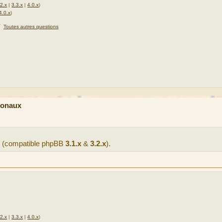
.2.x
|
3.3.x
|
4.0.x
)
4.0.x
)
★
Toutes autres questions
ionaux
(compatible phpBB
3.1.x
&
3.2.x
).
.2.x
|
3.3.x
|
4.0.x
)