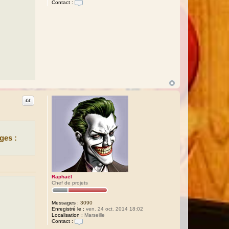
Contact :
C
o
n
t
a
c
t
e
r
R
a
p
h
a
ë
Citation
l
ges :
Raphaël
Chef de projets
Messages :
3090
Enregistré le :
ven. 24 oct. 2014 18:02
Localisation :
Marseille
Contact :
C