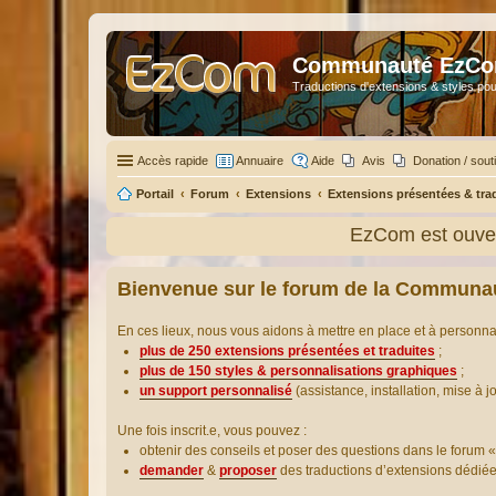
Communauté EzC
Traductions d'extensions & styles pou
Accès rapide
Annuaire
Aide
Avis
Donation / sout
Portail
Forum
Extensions
Extensions présentées & tra
EzCom est ouver
Bienvenue sur le forum de la Communa
En ces lieux, nous vous aidons à mettre en place et à personn
plus de 250 extensions présentées et traduites
;
plus de 150 styles & personnalisations graphiques
;
un support personnalisé
(assistance, installation, mise à j
Une fois inscrit.e, vous pouvez :
obtenir des conseils et poser des questions dans le forum «
demander
&
proposer
des traductions d’extensions dédié