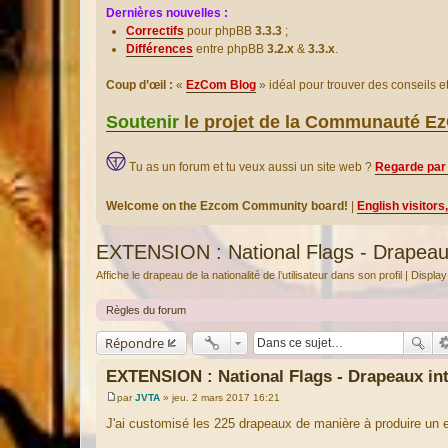
Dernières nouvelles :
Correctifs
pour phpBB
3.3.3
;
Différences
entre phpBB
3.2.x
&
3.3.x
.
Coup d’œil :
«
EzCom Blog
» idéal pour trouver des conseils 
Soutenir
le projet de la Communauté 
Tu as un forum et tu veux aussi un site web ?
Regarde par 
Welcome on the Ezcom Community board!
|
English visitors
EXTENSION : National Flags - Drapeaux
Affiche le drapeau de la nationalité de l’utilisateur dans son profil | Displ
Règles du forum
Répondre
EXTENSION : National Flags - Drapeaux in
par
JVTA
»
jeu. 2 mars 2017 16:21
M
e
J'ai customisé les 225 drapeaux de manière à produire un ef
s
s