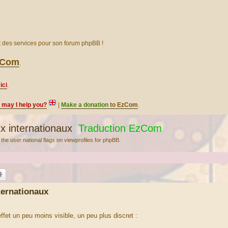
et des services pour son forum phpBB !
EzCom
.
ici
.
, may I help you?
|
Make a donation
to EzCom
.
 internationaux
Traduction EzCom
ay the user national flags on viewprofiles for phpBB.
ternationaux
fet un peu moins visible, un peu plus discret :