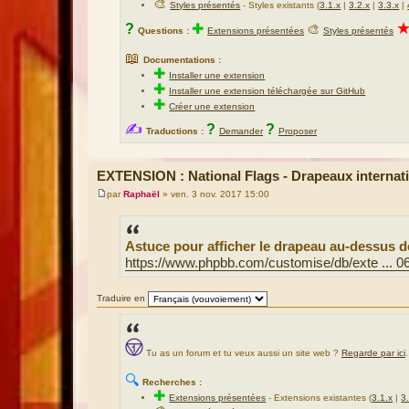
🎨
Styles présentés
- Styles existants (
3.1.x
|
3.2.x
|
3.3.x
|
?
✚
🎨
Questions :
Extensions présentées
Styles présentés
📖
Documentations :
✚
Installer une extension
✚
Installer une extension téléchargée sur GitHub
✚
Créer une extension
✍
?
?
Traductions :
Demander
Proposer
EXTENSION : National Flags - Drapeaux internat
par
Raphaël
»
ven. 3 nov. 2017 15:00
M
e
s
s
Astuce pour afficher le drapeau au-dessus de
a
g
https://www.phpbb.com/customise/db/exte ... 
e
Traduire en
Tu as un forum et tu veux aussi un site web ?
Regarde par ici
.
🔍
Recherches :
✚
Extensions présentées
-
Extensions existantes (
3.1.x
|
3