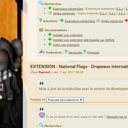
🔍
Recherches :
✚
Extensions présentées
-
Extensions existantes (
3.1.x
|
3
🎨
Styles présentés
- Styles existants (
3.1.x
|
3.2.x
|
3.3.x
|
?
✚
🎨
Questions :
Extensions présentées
Styles présentés
📖
Documentations :
✚
Installer une extension
✚
Installer une extension téléchargée sur GitHub
✚
Créer une extension
✍
?
?
Traductions :
Demander
Proposer
EXTENSION : National Flags - Drapeaux internat
par
Raphaël
»
ven. 7 avr. 2017 08:28
M
e
s
s
a
Mise à jour de la traduction pour la version de dévelop
g
e
Traduire en
Tu as un forum et tu veux aussi un site web ?
Regarde par ici
.
🔍
Recherches :