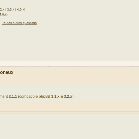
.2.x
|
3.3.x
|
4.0.x
)
4.0.x
)
★
Toutes autres questions
ionaux
pement
2.1.1
(compatible phpBB
3.1.x
&
3.2.x
).