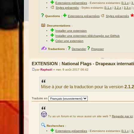
✚
Extensions présentées
-
Extensions existantes (
3.1.x
|
3
🎨
Styles présentés
- Styles existants (
3.1.x
|
3.2.x
|
3.3.x
|
?
✚
🎨
Questions :
Extensions présentées
Styles présentés
📖
Documentations :
✚
Installer une extension
✚
Installer une extension téléchargée sur GitHub
✚
Créer une extension
✍
?
?
Traductions :
Demander
Proposer
EXTENSION : National Flags - Drapeaux internat
par
Raphaël
»
mer. 9 août 2017 06:42
M
e
s
s
Mise à jour de la traduction pour la version
2.1.2
a
g
e
Traduire en
Tu as un forum et tu veux aussi un site web ?
Regarde par ici
.
🔍
Recherches :
✚
Extensions présentées
-
Extensions existantes (
3.1.x
|
3