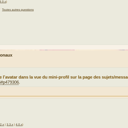
4.0.x
)
★
Toutes autres questions
ionaux
 l’avatar dans la vue du mini-profil sur la page des sujets/messa
06#p479306
.
.2.x
|
3.3.x
|
4.0.x
)