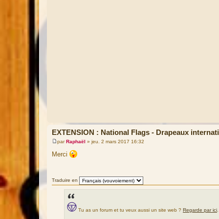
EXTENSION : National Flags - Drapeaux internat
par
Raphaël
»
jeu. 2 mars 2017 16:32
M
e
Merci
s
s
a
g
Traduire en
e
Tu as un forum et tu veux aussi un site web ?
Regarde par ici
.