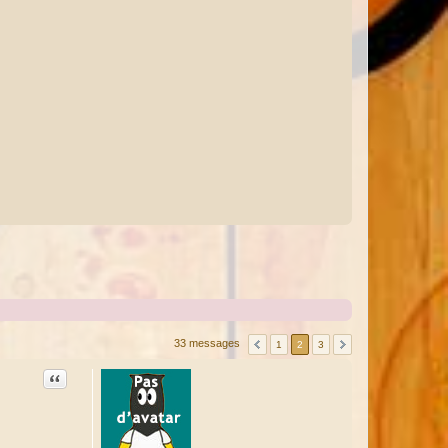
33 messages
1
2
3
Citation