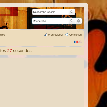
gles
M’enregistrer
Connexion
tes
28
secondes