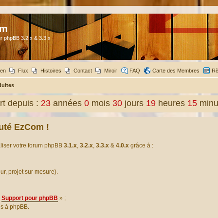
om
r phpBB 3.2.x & 3.3.x
ien
Flux
Histoires
Contact
Miroir
FAQ
Carte des Membres
Rè
duites
t depuis :
23
années
0
mois
30
jours
19
heures
15
minu
uté EzCom !
aliser votre forum phpBB
3.1.x
,
3.2.x
,
3.3.x
&
4.0.x
grâce à :
our, projet sur mesure).
Support pour phpBB
» ;
es à phpBB.